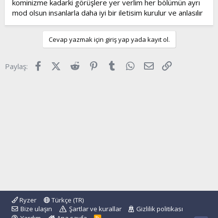
kominizme kadarki görüşlere yer verlim her bölümün ayrı
t
i
mod olsun insanlarla daha iyi bir iletisim kurulur ve anlasılır
a
h
n
i
Cevap yazmak için giriş yap yada kayıt ol.
Facebook
X (Twitter)
Reddit
Pinterest
Tumblr
WhatsApp
E-posta
Link
Paylaş:
Ryzer
Türkçe (TR)
Bize ulaşın
Şartlar ve kurallar
Gizlilik politikası
R