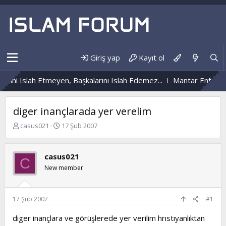
Giriş yap
Kayıt ol
dini Islah Etmeyen, Başkalarını Islah Edemez...
Mantar Enfeksiy
diger inançlarada yer verelim
K
B
casus021
17 Şub 2007
o
a
n
ş
b
l
casus021
C
u
a
New member
y
n
u
g
b
ı
a
ç
17 Şub 2007
#1
ş
t
l
a
diger inançlara ve görüşlerede yer verilim hrıstıyanlıktan
a
r