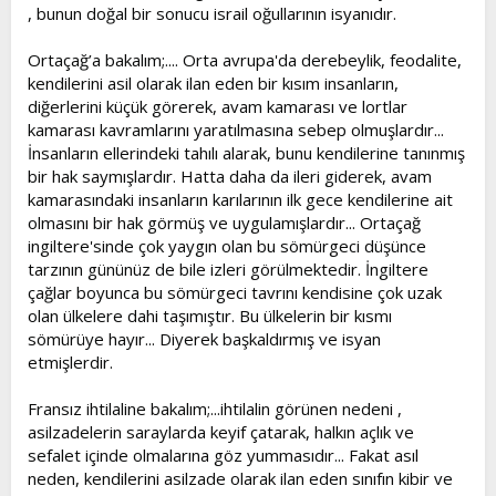
, bunun doğal bir sonucu israil oğullarının isyanıdır.
Ortaçağ’a bakalım;.... Orta avrupa'da derebeylik, feodalite,
kendilerini asil olarak ilan eden bir kısım insanların,
diğerlerini küçük görerek, avam kamarası ve lortlar
kamarası kavramlarını yaratılmasına sebep olmuşlardır...
İnsanların ellerindeki tahılı alarak, bunu kendilerine tanınmış
bir hak saymışlardır. Hatta daha da ileri giderek, avam
kamarasındaki insanların karılarının ilk gece kendilerine ait
olmasını bir hak görmüş ve uygulamışlardır... Ortaçağ
ingiltere'sinde çok yaygın olan bu sömürgeci düşünce
tarzının gününüz de bile izleri görülmektedir. İngiltere
çağlar boyunca bu sömürgeci tavrını kendisine çok uzak
olan ülkelere dahi taşımıştır. Bu ülkelerin bir kısmı
sömürüye hayır... Diyerek başkaldırmış ve isyan
etmişlerdir.
Fransız ihtilaline bakalım;...ihtilalin görünen nedeni ,
asilzadelerin saraylarda keyif çatarak, halkın açlık ve
sefalet içinde olmalarına göz yummasıdır... Fakat asıl
neden, kendilerini asilzade olarak ilan eden sınıfın kibir ve