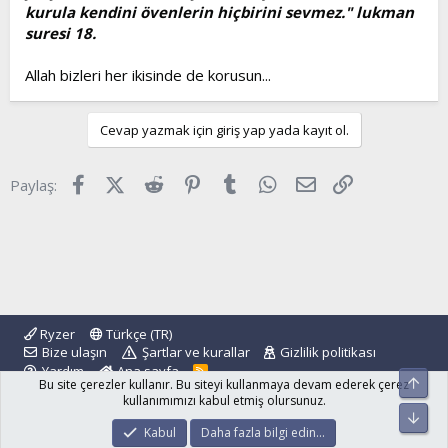
kurula kendini övenlerin hiçbirini sevmez." lukman
suresi 18.
Allah bizleri her ikisinde de korusun...
Cevap yazmak için giriş yap yada kayıt ol.
Facebook
X (Twitter)
Reddit
Pinterest
Tumblr
WhatsApp
E-posta
Link
Paylaş:
Ryzer
Türkçe (TR)
Bize ulaşın
Şartlar ve kurallar
Gizlilik politikası
Yardım
Ana sayfa
R
Üst
Bu site çerezler kullanır. Bu siteyi kullanmaya devam ederek çerez
S
S
kullanımımızı kabul etmiş olursunuz.
Alt
®
Community platform by XenForo
© 2010-2024 XenForo Ltd.
Kabul
Daha fazla bilgi edin…
islamforum.com.tr
© 2001 - 2024