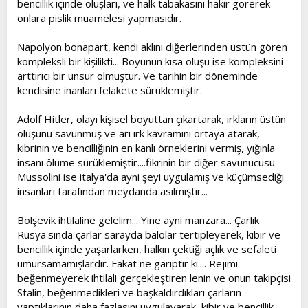
bencillik içinde oluşları, ve halk tabakasını hakir görerek
onlara pislik muamelesi yapmasıdır.
Napolyon bonapart, kendi aklını diğerlerinden üstün gören
kompleksli bir kişilikti... Boyunun kısa oluşu ise kompleksini
arttırıcı bir unsur olmuştur. Ve tarihin bir döneminde
kendisine inanları felakete sürüklemiştir.
Adolf Hitler, olayı kişisel boyuttan çıkartarak, ırkların üstün
oluşunu savunmuş ve ari ırk kavramını ortaya atarak,
kibrinin ve bencilliğinin en kanlı örneklerini vermiş, yığınla
insanı ölüme sürüklemiştir....fikrinin bir diğer savunucusu
Mussolini ise italya'da ayni şeyi uygulamış ve küçümsediği
insanları tarafından meydanda asılmıştır...
Bolşevik ihtilaline gelelim... Yine ayni manzara... Çarlık
Rusya'sında çarlar sarayda balolar tertipleyerek, kibir ve
bencillik içinde yaşarlarken, halkın çektiği açlık ve sefaleti
umursamamışlardır. Fakat ne gariptir ki.... Rejimi
beğenmeyerek ihtilali gerçekleştiren lenin ve onun takipçisi
Stalin, beğenmedikleri ve başkaldırdıkları çarların
yaptıklarının daha fazlasını uygulayarak, kibir ve bencillik