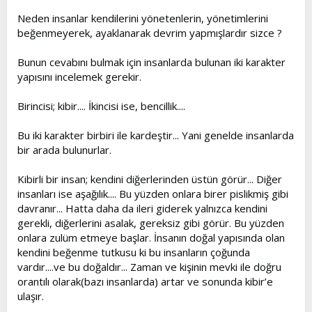
t
i
Neden insanlar kendilerini yönetenlerin, yönetimlerini
a
h
beğenmeyerek, ayaklanarak devrim yapmışlardır sizce ?
n
i
Bunun cevabını bulmak için insanlarda bulunan iki karakter
yapısını incelemek gerekir.
Birincisi; kibir.... İkincisi ise, bencillik....
Bu iki karakter birbiri ile kardeştir... Yani genelde insanlarda
bir arada bulunurlar.
Kibirli bir insan; kendini diğerlerinden üstün görür... Diğer
insanları ise aşağılık.... Bu yüzden onlara birer pislikmiş gibi
davranır... Hatta daha da ileri giderek yalnızca kendini
gerekli, diğerlerini asalak, gereksiz gibi görür. Bu yüzden
onlara zulüm etmeye başlar. İnsanın doğal yapısında olan
kendini beğenme tutkusu ki bu insanların çoğunda
vardır....ve bu doğaldır... Zaman ve kişinin mevki ile doğru
orantılı olarak(bazı insanlarda) artar ve sonunda kibir’e
ulaşır.