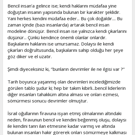
Bencil insan’a gelince ise; kendi haklarını müdafaa yine
doğuştan insanın yapısında bulunan bir karakter şeklidir.
Yani herkes kendini müdafaa eder... Bu çok doğaldır.... Bu
zaman içinde (bazı insanlarda) artarak bencil insan
modeline dönüşür. Bencil insan ise yalnızca kendi çıkarlarını
düşünür... Çünkü kendince önemli olanlar onlardır.
Başkalarını haklarını ise umursamaz. Dolaysı ile kendi
çıkarları doğrultusunda, başkalarını sahip olduğu her şeye
göz diker ve el uzatır.
Şimdi diyeceksiniz ki, ‘’bunların devrimler ile ne ilgisi var ?’’
Tarih boyunca yaşanmış olan devrimleri incelediğimizde
görülen tablo şudur ki; hep bir takım kibirli...bencil liderlerin
diğer insanları tahakküm altına alması ve onları ezmesi,
sömürmesi sonucu devrimler olmuştur.
İsrail oğullarının firavuna isyan etmiş olmalarının altındaki
neden, firavunun bencil ve kendini beğenmiş oluşu, dolaysı
ile kendini tanrı ilan etmesine kadar varmış ve altında
bulunan insanları hakir görerek onları sömürmeye kalkması