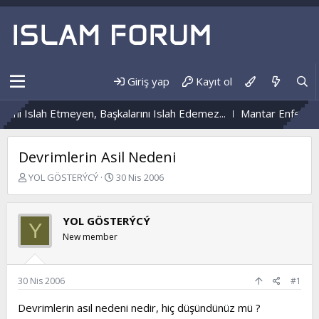
Giriş yap
Kayıt ol
i Islah Etmeyen, Başkalarını Islah Edemez...
Mantar Enfeksiyon
Devrimlerin Asil Nedeni
K
B
YOL GÖSTERÝCÝ
30 Nis 2006
o
a
n
ş
b
l
YOL GÖSTERÝCÝ
Y
u
a
New member
y
n
u
g
b
ı
a
ç
30 Nis 2006
#1
ş
t
l
a
Devrimlerin asıl nedeni nedir, hiç düşündünüz mü ?
a
r