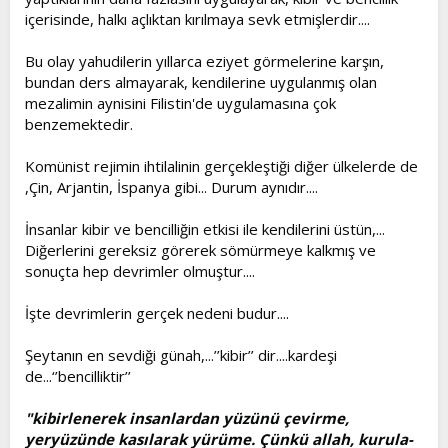
içerisinde, halkı açlıktan kırılmaya sevk etmişlerdir....
Bu olay yahudilerin yıllarca eziyet görmelerine karşın,
bundan ders almayarak, kendilerine uygulanmış olan
mezalimin aynisini Filistin'de uygulamasına çok
benzemektedir.
Komünist rejimin ihtilalinin gerçekleştiği diğer ülkelerde de
,Çin, Arjantin, İspanya gibi... Durum aynıdır....
İnsanlar kibir ve bencilliğin etkisi ile kendilerini üstün,...
Diğerlerini gereksiz görerek sömürmeye kalkmış ve
sonuçta hep devrimler olmuştur....
İşte devrimlerin gerçek nedeni budur....
Şeytanın en sevdiği günah,...’’kibir’’ dir....kardeşi
de...‘’bencilliktir’’
"kibirlenerek insanlardan yüzünü çevirme,
yeryüzünde kasılarak yürüme. Çünkü allah, kurula-