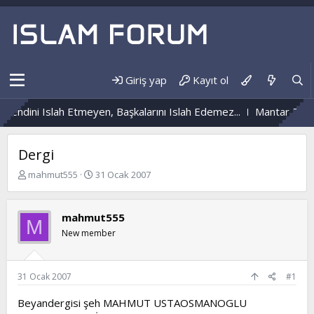
Giriş yap
Kayıt ol
Kendini Islah Etmeyen, Başkalarını Islah Edemez...
Mantar Enfek
Dergi
K
B
mahmut555
31 Ocak 2007
o
a
n
ş
b
l
mahmut555
M
u
a
New member
y
n
u
g
b
ı
a
ç
31 Ocak 2007
#1
ş
t
l
a
Beyandergisi şeh MAHMUT USTAOSMANOGLU
a
r