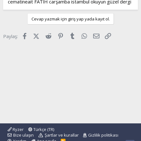
cematineait FATİH carşamba istambul okuyun güzel dergi
t
i
a
h
n
i
Cevap yazmak için giriş yap yada kayıt ol.
Facebook
X (Twitter)
Reddit
Pinterest
Tumblr
WhatsApp
E-posta
Link
Paylaş:
Ryzer
Türkçe (TR)
Bize ulaşın
Şartlar ve kurallar
Gizlilik politikası
R