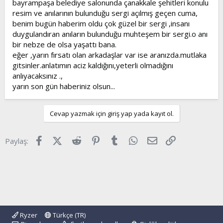
bayrampaşa belediye salonunda çanakkale şehitleri konulu
t
i
resim ve anılarının bulunduğu sergi açılmış geçen cuma,
a
h
benim bugün haberim oldu çok güzel bir sergi ,insanı
n
i
duygulandıran anıların bulunduğu muhteşem bir sergi.o anı
bir nebze de olsa yaşattı bana.
eğer ,yarın fırsatı olan arkadaşlar var ise aranızda.mutlaka
gitsinler.anlatımın aciz kaldığını,yeterli olmadığını
anlıyacaksınız .,
yarın son gün haberiniz olsun...
Cevap yazmak için giriş yap yada kayıt ol.
Facebook
X (Twitter)
Reddit
Pinterest
Tumblr
WhatsApp
E-posta
Link
Paylaş:
Ryzer
Türkçe (TR)