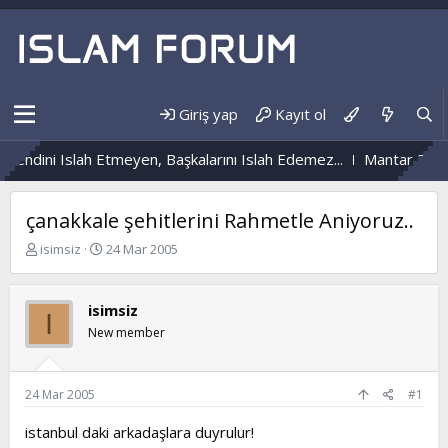
Giriş yap
Kayıt ol
Kendini Islah Etmeyen, Başkalarını Islah Edemez...
Mantar Enfek
çanakkale şehitlerini Rahmetle Aniyoruz..
K
B
isimsiz
24 Mar 2005
o
a
n
ş
b
l
isimsiz
I
u
a
New member
y
n
u
g
b
ı
a
ç
24 Mar 2005
#1
ş
t
l
a
istanbul daki arkadaşlara duyrulur!
a
r