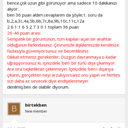
bence.çok uzun gibi görünüyor ama sadece 10 dakikanızı
4) En samimi kız arkadaşınız kuaförde saçlarını yaptırmış, fakat
alıyor.
çok kötü görünüyor. Ona ne dersiniz?
a) 'Kuaföre mi gittin? Çok hoş olmuş' diyerek arkadaşınızın
ben 36 puan aldım.cevaplarım da şöyle;1. soru da
moralini bozmamaya çalışırsınız nasılsa olan olmuştur.
b,2,a,3c,4a,5b,6b,7c,8a,9b,10c,11c,12a
b) 'Hala en yakın arkadaşımsın' diyerek, hoş bir şekilde
2 6 1 1 6 5 2 7 3 0 1 toplam 36 puan
beğenmediğinizi anlatırsınız.
26-46 puan arası
c) 'Eski saçların daha güzeldi' diyip net bir şekilde
Sempatik bir görüntünün, tüm kapıları açan bir anahtar
beğenmediğinizi ona söylersiniz.
olduğunun farkındasınız. Çevrenizle ilişkilerinizde kendinize
5) Dostane ama sizi sürekli lafa tutan komşunuz, çok aceleniz
fazlasıyla güveniyorsunuz ve beceriklisiniz.
varken size merdivenlerde rastlarsa...
Dikkat etmeniz gerekenler: Düzgün davranmaya o kadar
a) Onu sabırla dinler, lafını kesmezsiniz. Elbet bir ara diyecekleri
uğraşıyorsunuz ki, içinizdeki 'ben' bir türlü dışa çıkamıyor.
bitecektir.
b) Kibarca çok aceleniz olduğunu söyler, hızlı adımlarla
Ara sıra taşkınlıktan çekinmeyin. İçinizdeki 'ben'i dışarıya
uzaklaşırsınız.
çıkarın, gerçekten neyi arzuluyorsanız onu yapın ve herkes
c) Konuşmayı çabucak bitirmesi için kestirme laflarla cevap verir,
sizi daha az sevecek diye endişelenmeyin.
sizi lafa tutup engellediğini tavırlarınızla belli edersiniz.
denilmiş.ben de olabilir diyorum.
6) Kayınvalideniz yaş gününüzde size çok zevksiz bir kazak
hediye etti... a) Mutlaka teşekkür edersiniz, ama kazağınız
dolabınızın en alt çekmecesinde yerini alır.
birtekben
b) Hemen içine bakıp, değiştirme kartı olup olmadığını kontrol
B
New member
edersiniz.
c) Kayınvalidenizin sizin zevkinizi hala anlamamış olması canınızı
sıkar ve gecenin ilerleyen saatlerinde bunu kendinize dert
edersiniz.