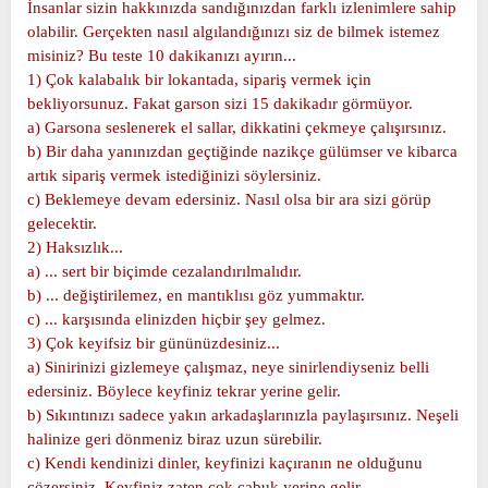
İnsanlar sizin hakkınızda sandığınızdan farklı izlenimlere sahip
t
i
olabilir. Gerçekten nasıl algılandığınızı siz de bilmek istemez
a
h
misiniz? Bu teste 10 dakikanızı ayırın...
n
i
1) Çok kalabalık bir lokantada, sipariş vermek için
bekliyorsunuz. Fakat garson sizi 15 dakikadır görmüyor.
a) Garsona seslenerek el sallar, dikkatini çekmeye çalışırsınız.
b) Bir daha yanınızdan geçtiğinde nazikçe gülümser ve kibarca
artık sipariş vermek istediğinizi söylersiniz.
c) Beklemeye devam edersiniz. Nasıl olsa bir ara sizi görüp
gelecektir.
2) Haksızlık...
a) ... sert bir biçimde cezalandırılmalıdır.
b) ... değiştirilemez, en mantıklısı göz yummaktır.
c) ... karşısında elinizden hiçbir şey gelmez.
3) Çok keyifsiz bir gününüzdesiniz...
a) Sinirinizi gizlemeye çalışmaz, neye sinirlendiyseniz belli
edersiniz. Böylece keyfiniz tekrar yerine gelir.
b) Sıkıntınızı sadece yakın arkadaşlarınızla paylaşırsınız. Neşeli
halinize geri dönmeniz biraz uzun sürebilir.
c) Kendi kendinizi dinler, keyfinizi kaçıranın ne olduğunu
çözersiniz. Keyfiniz zaten çok çabuk yerine gelir.