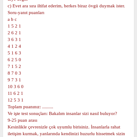
c) Evet ara sıra iltifat ederim, herkes biraz övgü duymak ister.
Soru-yanıt puanları
a b c
1 5 2 1
2 6 2 1
3 6 3 1
4 1 2 4
5 1 6 3
6 2 5 0
7 1 5 2
8 7 0 3
9 7 3 1
10 3 6 0
11 6 2 1
12 5 3 1
Toplam puanınız: .........
Ve işte test sonuçları: Bakalım insanlar sizi nasıl buluyor?
9-25 puan arası
Kesinlikle çevrenizle çok uyumlu birisiniz. İnsanlarla rahat
iletişim kurmak, yanlarında kendinizi huzurlu hissetmek sizin