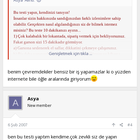
Bu testi yapın, kendinizi tanıyın!
İnsanlar sizin hakkınızda sandığınızdan farklı izlenimlere sahip
olabilir. Gerçekten nasıl algılandığınızı siz de bilmek istemez
misiniz? Bu teste 10 dakikanızı ayırın...
1) Çok kalabalık bir lokantada, sipariş vermek için bekliyorsunuz.
Fakat garson sizi 15 dakikadır görmüyor.
a) Garsona seslenerek el sallar, dikkatini çekmeye çalışırsınız.
Genişletmek için tıkla ...
b) Bir daha yanınızdan geçtiğinde nazikçe gülümser ve kibarca
artık sipariş vermek istediğinizi söylersiniz.
c) Beklemeye devam edersiniz. Nasıl olsa bir ara sizi görüp
benim çevremdekiler bensiz bir iş yapamazlar ki o yüzden
gelecektir.
2) Haksızlık...
internete bile öğle aralarında giriyorum
a) ... sert bir biçimde cezalandırılmalıdır.
b) ... değiştirilemez, en mantıklısı göz yummaktır.
c) ... karşısında elinizden hiçbir şey gelmez.
Asya
A
3) Çok keyifsiz bir gününüzdesiniz...
New member
a) Sinirinizi gizlemeye çalışmaz, neye sinirlendiyseniz belli
edersiniz. Böylece keyfiniz tekrar yerine gelir.
b) Sıkıntınızı sadece yakın arkadaşlarınızla paylaşırsınız. Neşeli
6 Şub 2007
#4
halinize geri dönmeniz biraz uzun sürebilir.
c) Kendi kendinizi dinler, keyfinizi kaçıranın ne olduğunu
ben bu testi yaptım kendime.çok zevkli siz de yapın
çözersiniz. Keyfiniz zaten çok çabuk yerine gelir.