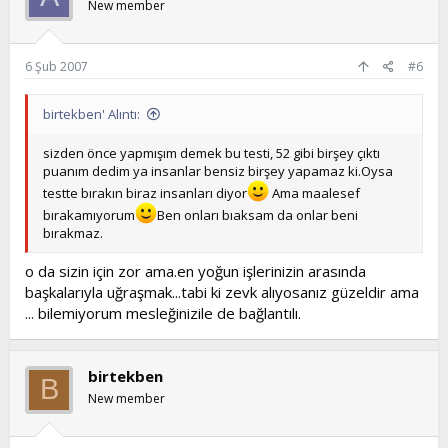
New member
a) 'Bir daha bu dünyaya ne zaman geleceğim' diye düşünür,
pantolonu tereddüt etmeden alırsınız.
b) Paranıza kıyamaz ve mağazadan çıkarsınız.
c) Tezgahtara tekrar düşüneceğinizi söyler, evinizin yolunu
6 Şub 2007
#6
tutarsınız.
11) Patavatsızlık yapıp, birilerini kırdığınız oluyor mu?
birtekben' Alıntı:
a) Elbette çok sık oluyor.
b) Hayır asla kırmam çok dikkatli davranırım.
sizden önce yapmışım demek bu testi, 52 gibi birşey çıktı
c) Nadiren olur ama bunu asla kasten yapmam.
puanım dedim ya insanlar bensiz birşey yapamaz ki.Oysa
12) İnsanlara iltifat etmeyi sever misiniz?
testte bırakın biraz insanları diyor
Ama maalesef
a) İltifat etmesini de almasını da çok severim.
bırakamıyorum
Ben onları bıaksam da onlar beni
b) Eğer gerçekten öyle düşünüyorsam söylerim, iltifat olsun diye
bırakmaz.
değil.
c) Evet ara sıra iltifat ederim, herkes biraz övgü duymak ister.
o da sizin için zor ama.en yoğun işlerinizin arasında
Soru-yanıt puanları
başkalarıyla uğraşmak...tabi ki zevk alıyosanız güzeldir ama
a b c
... bilemiyorum mesleğinizile de bağlantılı.
1 5 2 1
2 6 2 1
3 6 3 1
4 1 2 4
birtekben
B
5 1 6 3
New member
6 2 5 0
7 1 5 2
8 7 0 3