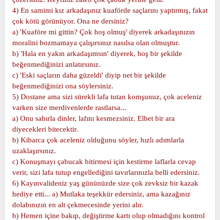
4) En samimi kız arkadaşınız kuaförde saçlarını yaptırmış, fakat
çok kötü görünüyor. Ona ne dersiniz?
a) 'Kuaföre mi gittin? Çok hoş olmuş' diyerek arkadaşınızın
moralini bozmamaya çalışırsınız nasılsa olan olmuştur.
b) 'Hala en yakın arkadaşımsın' diyerek, hoş bir şekilde
beğenmediğinizi anlatırsınız.
c) 'Eski saçların daha güzeldi' diyip net bir şekilde
beğenmediğinizi ona söylersiniz.
5) Dostane ama sizi sürekli lafa tutan komşunuz, çok aceleniz
varken size merdivenlerde rastlarsa...
a) Onu sabırla dinler, lafını kesmezsiniz. Elbet bir ara
diyecekleri bitecektir.
b) Kibarca çok aceleniz olduğunu söyler, hızlı adımlarla
uzaklaşırsınız.
c) Konuşmayı çabucak bitirmesi için kestirme laflarla cevap
verir, sizi lafa tutup engellediğini tavırlarınızla belli edersiniz.
6) Kayınvalideniz yaş gününüzde size çok zevksiz bir kazak
hediye etti... a) Mutlaka teşekkür edersiniz, ama kazağınız
dolabınızın en alt çekmecesinde yerini alır.
b) Hemen içine bakıp, değiştirme kartı olup olmadığını kontrol