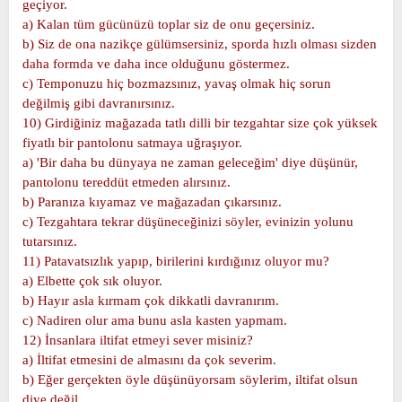
geçiyor.
a) Kalan tüm gücünüzü toplar siz de onu geçersiniz.
b) Siz de ona nazikçe gülümsersiniz, sporda hızlı olması sizden
daha formda ve daha ince olduğunu göstermez.
c) Temponuzu hiç bozmazsınız, yavaş olmak hiç sorun
değilmiş gibi davranırsınız.
10) Girdiğiniz mağazada tatlı dilli bir tezgahtar size çok yüksek
fiyatlı bir pantolonu satmaya uğraşıyor.
a) 'Bir daha bu dünyaya ne zaman geleceğim' diye düşünür,
pantolonu tereddüt etmeden alırsınız.
b) Paranıza kıyamaz ve mağazadan çıkarsınız.
c) Tezgahtara tekrar düşüneceğinizi söyler, evinizin yolunu
tutarsınız.
11) Patavatsızlık yapıp, birilerini kırdığınız oluyor mu?
a) Elbette çok sık oluyor.
b) Hayır asla kırmam çok dikkatli davranırım.
c) Nadiren olur ama bunu asla kasten yapmam.
12) İnsanlara iltifat etmeyi sever misiniz?
a) İltifat etmesini de almasını da çok severim.
b) Eğer gerçekten öyle düşünüyorsam söylerim, iltifat olsun
diye değil.