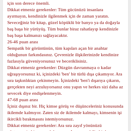
için son derece önemli.
Dikkat etmeniz gerekenler: Tüm gücünüzü insanlara
ayırmayın, kendinizle ilgilenmek için de zaman yaratın.
Seveceğiniz bir kitap, güzel köpüklü bir banyo ya da doğayla
baş başa bir yürüyüş. Tüm bunlar biraz rahatlayıp kendinizle
baş başa kalmanızı sağlayacaktır.
26-46 puan arası
Sempatik bir görüntünün, tüm kapıları açan bir anahtar
olduğunun farkındasınız. Çevrenizle ilişkilerinizde kendinize
fazlasıyla güveniyorsunuz ve beceriklisiniz.
Dikkat etmeniz gerekenler: Düzgün davranmaya o kadar
uğraşıyorsunuz ki, içinizdeki 'ben' bir türlü dışa çıkamıyor. Ara
sıra taşkınlıktan çekinmeyin. İçinizdeki 'ben'i dışarıya çıkarın,
gerçekten neyi arzuluyorsanız onu yapın ve herkes sizi daha az
sevecek diye endişelenmeyin.
47-68 puan arası
İçiniz dışınız bir. Hiç kimse görüş ve düşünceleriniz konusunda
ikilemde kalmıyor. Zaten siz de ikilemde kalmayı, kimsenin işi
ikircikli bırakmasını istemiyorsunuz.
Dikkat etmeniz gerekenler: Ara sıra zayıf yönünüzü