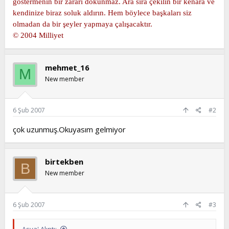
göstermenin bir zararı dokunmaz. Ara sıra çekilin bir kenara ve
kendinize biraz soluk aldırın. Hem böylece başkaları siz
olmadan da bir şeyler yapmaya çalışacaktır.
© 2004 Milliyet
mehmet_16
M
New member
6 Şub 2007
#2
çok uzunmuş.Okuyasım gelmiyor
birtekben
B
New member
6 Şub 2007
#3
Asya' Alıntı: