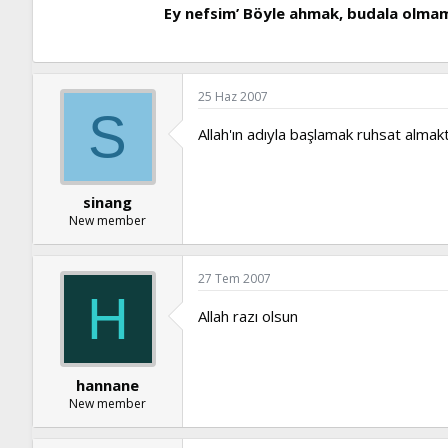
Ey nefsim’ Böyle ahmak, budala olmamak i
25 Haz 2007
S
Allah'ın adıyla başlamak ruhsat almak
sinang
New member
27 Tem 2007
H
Allah razı olsun
hannane
New member