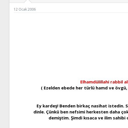
ş
t
l
a
12 Ocak 2006
a
r
t
i
a
h
n
i
Elhamdülillahi rabbil
( Ezelden ebede her türlü hamd ve övgü,
Ey kardeş! Benden birkaç nasihat istedin. Se
dinle. Çünkü ben nefsimi herkesten daha ço
demiştim. Şimdi kısaca ve ilim sahibi 