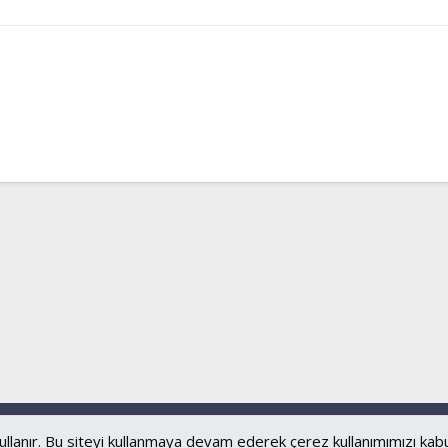
Bize ulaşın
Şartl
ullanır. Bu siteyi kullanmaya devam ederek çerez kullanımımızı kab