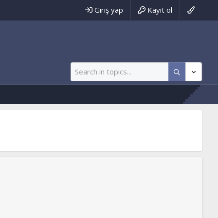
Giriş yap
Kayıt ol
ww.tevhidyolu.net