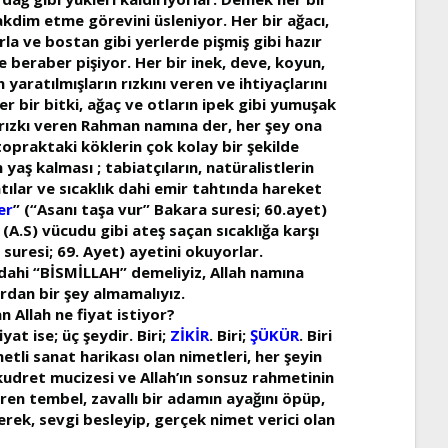
kdim etme görevini üsleniyor. Her bir ağacı,
rla ve bostan gibi yerlerde pişmiş gibi hazır
nde beraber pişiyor. Her bir inek, deve, koyun,
yaratılmışların rızkını veren ve ihtiyaçlarını
er bir bitki, ağaç ve otların ipek gibi yumuşak
a rızkı veren Rahman namına der, her şey ona
topraktaki köklerin çok kolay bir şekilde
 yaş kalması ; tabiatçıların, natüralistlerin
tılar ve sıcaklık dahi emir tahtında hareket
er
” (“Asanı taşa vur” Bakara suresi; 60.ayet)
 (A.S) vücudu gibi ateş saçan sıcaklığa karşı
a suresi; 69. Ayet) ayetini okuyorlar.
z dahi “BİSMİLLAH” demeliyiz, Allah namına
rdan bir şey almamalıyız.
n Allah ne fiyat istiyor?
at ise; üç şeydir. Biri;
ZİKİR
. Biri;
ŞÜKÜR
. Biri
tli sanat harikası olan nimetleri, her şeyin
kudret mucizesi ve Allah’ın sonsuz rahmetinin
iren tembel, zavallı bir adamın ayağını öpüp,
rek, sevgi besleyip, gerçek nimet verici olan