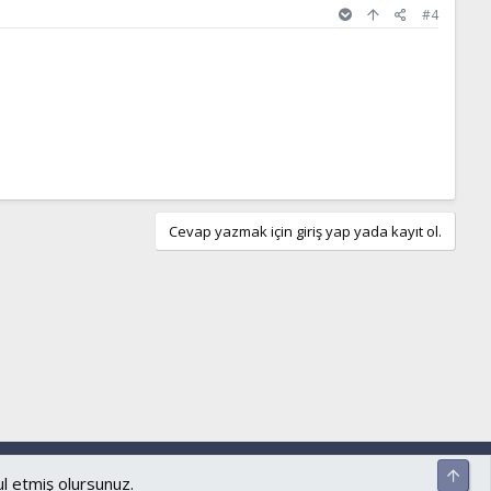
#4
Cevap yazmak için giriş yap yada kayıt ol.
ar ve kurallar
Gizlilik politikası
Yardım
Ana sayfa
R
Üst
S
ul etmiş olursunuz.