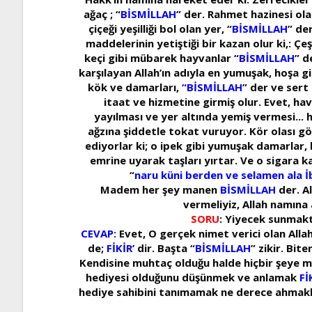
ağaç ; “
BİSMİLLAH
” der. Rahmet hazinesi ola
çiçeği yeşilliği bol olan yer, “
BİSMİLLAH
” de
maddelerinin yetiştiği bir kazan olur ki,: Çeş
keçi gibi mübarek hayvanlar “
BİSMİLLAH
” d
karşılayan Allah’ın adıyla en yumuşak, hoşa gi
kök ve damarları,
“BİSMİLLAH
” der ve sert
itaat ve hizmetine girmiş olur. Evet, ha
yayılması ve yer altında yemiş vermesi... he
ağzına şiddetle tokat vuruyor. Kör olası gö
ediyorlar ki; o ipek gibi yumuşak damarlar, b
emrine uyarak taşları yırtar. Ve o sigara ka
“
naru küni berden ve selamen ala 
Madem her şey manen
BİSMİLLAH
der. Al
vermeliyiz, Allah namına
SORU
: Yiyecek sunmakta
CEVAP:
Evet, O gerçek nimet verici olan Allah,
de;
FİKİR
’ dir. Başta “
BİSMİLLAH
” zikir. Bit
Kendisine muhtaç olduğu halde hiçbir şeye mu
hediyesi olduğunu düşünmek ve anlamak
Fİ
hediye sahibini tanımamak ne derece ahmaklık