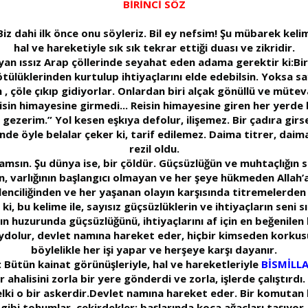
BİRİNCİ SÖZ
. Biz dahi ilk önce onu söyleriz. Bil ey nefsim! Şu mübarek keli
hal ve hareketiyle sık sık tekrar ettiği duası ve zikridir.
 ıssız Arap çöllerinde seyahat eden adama gerektir ki:Bir k
ötülüklerinden kurtulup ihtiyaçlarını elde edebilsin. Yoksa s
 , çöle çıkıp gidiyorlar. Onlardan biri alçak gönüllü ve mütevaz
 reisin himayesine girmedi... Reisin himayesine giren her yerde
e gezerim.” Yol kesen eşkıya defolur, ilişemez. Bir çadıra girse
inde öyle belalar çeker ki, tarif edilemez. Daima titrer, dai
rezil oldu.
msın. Şu dünya ise, bir çöldür. Güçsüzlüğün ve muhtaçlığın sa
, varlığının başlangıcı olmayan ve her şeye hükmeden Allah’a
lenciliğinden ve her yaşanan olayın karşısında titremelerden
ki, bu kelime ile, sayısız güçsüzlüklerin ve ihtiyaçların seni
 huzurunda güçsüzlüğünü, ihtiyaçlarını af için en beğenilen b
kaydolur, devlet namına hareket eder, hiçbir kimseden korku
böylelikle her işi yapar ve herşeye karşı dayanır.
 Bütün kainat görünüşleriyle, hal ve hareketleriyle
BİSMİLL
r ahalisini zorla bir yere gönderdi ve zorla, işlerde çalıştırdı
lki o bir askerdir.Devlet namına hareket eder. Bir komutan 
gibi tohumlar, çekirdekler; başlarında koca ağaçları taşıyor, 