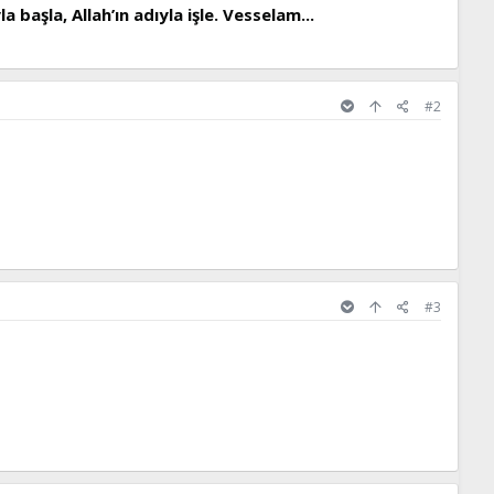
 başla, Allah’ın adıyla işle. Vesselam...
#2
#3