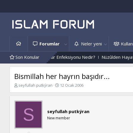
Forumlar
Neler yeni
Kullanı
 Edemez...
Son Konular
Mantar Enfeksiyonu Nedir?
Nüzûlden Hayata...
Bismillah her hayrın başıdır...
K
B
seyfullah putkýran
12 Ocak 2006
o
a
n
ş
b
l
u
a
S
seyfullah putkýran
y
n
u
g
New member
b
ı
a
ç