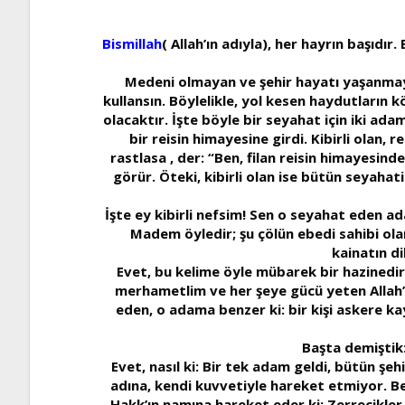
Bismillah
( Allah’ın adıyla), her hayrın başıdır
Medeni olmayan ve şehir hayatı yaşanmayan
kullansın. Böylelikle, yol kesen haydutların k
olacaktır. İşte böyle bir seyahat için iki adam
bir reisin himayesine girdi. Kibirli olan,
rastlasa , der: “Ben, filan reisin himayesind
görür. Öteki, kibirli olan ise bütün seyahat
İşte ey kibirli nefsim! Sen o seyahat eden ada
Madem öyledir; şu çölün ebedi sahibi olan
kainatın di
Evet, bu kelime öyle mübarek bir hazinedir 
merhametlim ve her şeye gücü yeten Allah’ın
eden, o adama benzer ki: bir kişi askere 
Başta demiştik:
Evet, nasıl ki: Bir tek adam geldi, bütün şehi
adına, kendi kuvvetiyle hareket etmiyor. Be
Hakk’ın namına hareket eder ki: Zerrecikler 