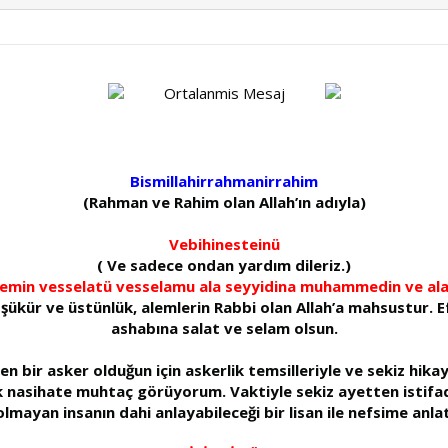
Ortalanmis Mesaj
Bismillahirrahmanirrahim
(Rahman ve Rahim olan Allah’ın adıyla)
Vebihinesteinü
( Ve sadece ondan yardım dileriz.)
 alemin vesselatü vesselamu ala seyyidina muhammedin ve ala 
 şükür ve üstünlük, alemlerin Rabbi olan Allah’a mahsustur.
ashabına salat ve selam olsun.
n bir asker olduğun için askerlik temsilleriyle ve sekiz hika
k nasihate muhtaç görüyorum. Vaktiyle sekiz ayetten istifad
olmayan insanın dahi anlayabileceği bir lisan ile nefsime anl