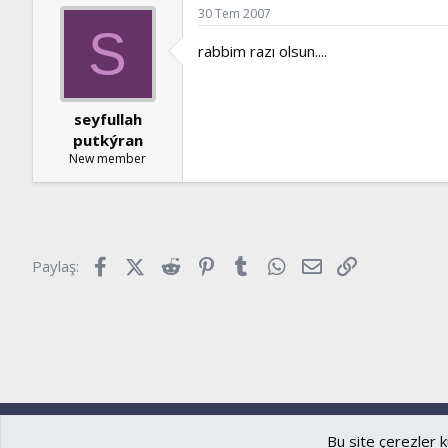
30 Tem 2007
S
rabbim razı olsun....
seyfullah
putkýran
New member
Facebook
X (Twitter)
Reddit
Pinterest
Tumblr
WhatsApp
E-posta
Link
Paylaş:
Ryzer
Türkçe (TR)
Bu site çerezler k