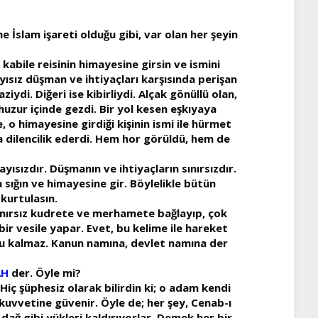
me İslam işareti olduğu gibi, var olan her şeyin
abile reisinin himayesine girsin ve ismini
ayısız düşman ve ihtiyaçları karşısında perişan
iydi. Diğeri ise kibirliydi. Alçak gönüllü olan,
 huzur içinde gezdi. Bir yol kesen eşkıyaya
, o himayesine girdiği kişinin ismi ile hürmet
ma dilencilik ederdi. Hem hor görüldü, hem de
yısızdır. Düşmanın ve ihtiyaçların sınırsızdır.
 sığın ve himayesine gir. Böylelikle bütün
 kurtulasın.
 sınırsız kudrete ve merhamete bağlayıp, çok
ir vesile yapar. Evet, bu kelime ile hareket
su kalmaz. Kanun namına, devlet namına der
AH
der. Öyle mi?
. Hiç şüphesiz olarak bilirdin ki; o adam kendi
kuvvetine güvenir. Öyle de; her şey, Cenab-ı
dağ gibi yükleri kaldırıyorlar. Demek her bir