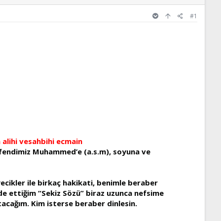
#1
alihi vesahbihi ecmain
 Efendimiz Muhammed’e (a.s.m), soyuna ve
yecikler ile birkaç hakikati, benimle beraber
e ettiğim “Sekiz Sözü” biraz uzunca nefsime
atacağım. Kim isterse beraber dinlesin.