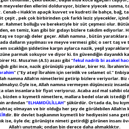
n meyvelerden ellerini dolduruyor, bizlere yiyecek sunma, ta
r. Cenab-ı Hakk’ın apaçık kuvvet ve kudreti ile bahçe, bağ, ta
it çeşit , pek çok birbirinden çok farklı leziz yiyecekler, içi
er. Rahmet bolluğu ve bereketiyle bir süt çeşmesi olur. Bütün 
den, en temiz, kan gibi bir gıdayı bizlere takdim ediyorlar. H
 taş ve toprağı deler geçer. Allah namına , bütün yaratıklar
vada dalların yayılması ve meyve vermesi gibi; o sert taş ve 
m sıcaklığın şiddetine karşın aylarca nazik, yeşil yaprakların
züne parmak sokuyor ve diyor ki. En güvendiğin dayanıklı ka
irer Hz. Musa’nın (A.S) asası gibi “
fekul nadrib bi asakel hac
ğıdı gibi ince, nazik görünüşlü yapraklar, birer Hz. İbrahim’in
İbrahim
” (“Ey ateş! İbrahim için serinlik ve selamet ol.” Enbiy
lah namına Allah’ın nimetlerini getirip bizlere veriyorlar. Bi
 almalıyız.Öyle ise, Allah namına vermeyen düşüncesiz insanla
 olan insanlara bir fiyat veriyoruz. Acaba asıl mal sahibi ola
 bizden o kıymetli nimetlere, mallara bedel olarak istediği fiy
enin ardından “
ELHAMDÜLİLLAH
” şükürdür. Ortada da, bu kıyme
htaç olmayan ve bir olduğu her şey de görülebilen Allah’ın 
KİR
dir. Bir devlet başkanının kıymetli bir hediyesini sana get
 ise, öyle de; görünüşte nimeti getirdiği görünen insanı öve
Allah’ı unutmak; ondan bin derece daha ahmaklıktır.