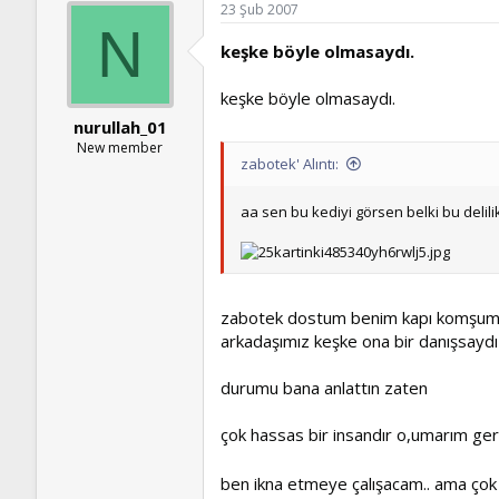
23 Şub 2007
N
keşke böyle olmasaydı.
keşke böyle olmasaydı.
nurullah_01
New member
zabotek' Alıntı:
aa sen bu kediyi görsen belki bu delilik
zabotek dostum benim kapı komşumdu
arkadaşımız keşke ona bir danışsaydı
durumu bana anlattın zaten
çok hassas bir insandır o,umarım geri
ben ikna etmeye çalışacam.. ama çok 