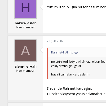
H
Yüzümüzde oluşun bu tebessüm her d
hatice_aslan
New member
23 Şub 2007
A
Rahmet4' Alıntı:
ne sirin kedi böyle Allah razi olsun f
cekiyormus gibi geldi
alem-i ervah
New member
hayirli cumalar kardeslerim
Sizdende Rahmet kardeşim...
Düzeltebildiysem yanlış anlamaları ,n