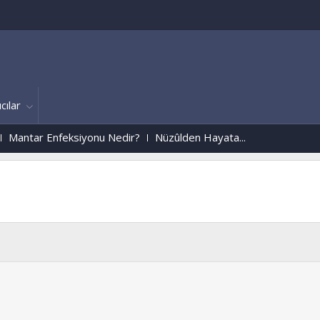
cılar
feksiyonu Nedir?
Nüzûlden Hayata...