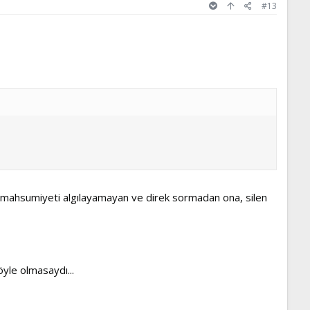
#13
mahsumiyeti algılayamayan ve direk sormadan ona, silen
öyle olmasaydı...