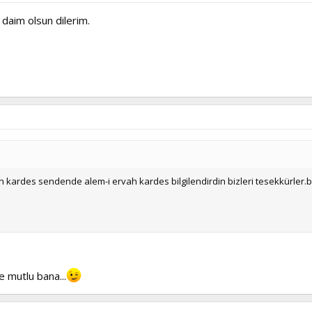
aim olsun dilerim.
etih kardes sendende alem-i ervah kardes bilgilendirdin bizleri tesekkürl
e mutlu bana...