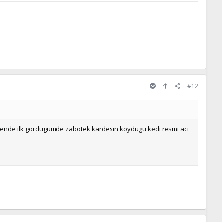
#12
er.bende ilk gördügümde zabotek kardesin koydugu kedi resmi aci