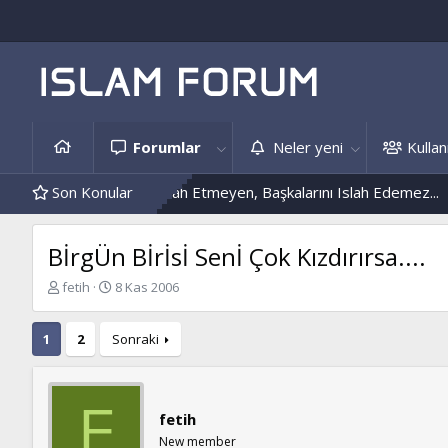
Forumlar
Neler yeni
Kullanı
Kendini Islah Etmeyen, Başkalarını Islah Edemez...
Son Konular
Mantar En
BİrgÜn Bİrİsİ Senİ Çok Kızdırırsa....
K
B
fetih
8 Kas 2006
o
a
n
ş
1
2
Sonraki
b
l
u
a
y
n
u
g
F
b
ı
fetih
a
ç
New member