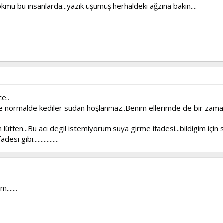
kmu bu insanlarda...yazık üşümüş herhaldeki ağzına bakın....
e..
 normalde kediler sudan hoşlanmaz..Benim ellerimde de bir zamanla
lütfen...Bu acı degil istemiyorum suya girme ifadesi...bildigim için s
gibi.................
......