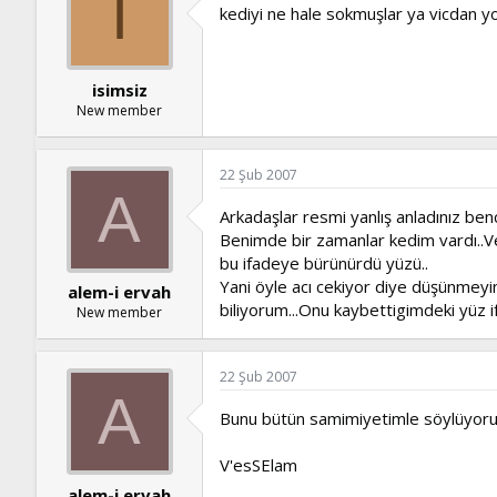
I
kediyi ne hale sokmuşlar ya vicdan yo
isimsiz
New member
22 Şub 2007
A
Arkadaşlar resmi yanlış anladınız benc
Benimde bir zamanlar kedim vardı..Ve
bu ifadeye bürünürdü yüzü..
Yani öyle acı cekiyor diye düşünmeyin 
alem-i ervah
biliyorum...Onu kaybettigimdeki yüz ifadesi 
New member
22 Şub 2007
A
Bunu bütün samimiyetimle söylüyorum.
V'esSElam
alem-i ervah