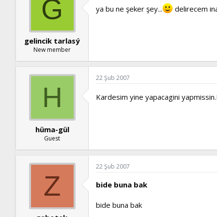
G
ya bu ne şeker şey...
delirecem in
gelincik tarlasý
New member
22 Şub 2007
H
Kardesim yine yapacagini yapmissin
hüma-gül
Guest
22 Şub 2007
Z
bide buna bak
bide buna bak