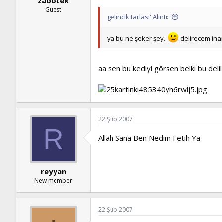
zabotek
Guest
gelincik tarlası' Alıntı:
ya bu ne şeker şey...
delirecem ina
aa sen bu kediyi görsen belki bu delilik
22 Şub 2007
R
Allah Sana Ben Nedim Fetih Ya
reyyan
New member
22 Şub 2007