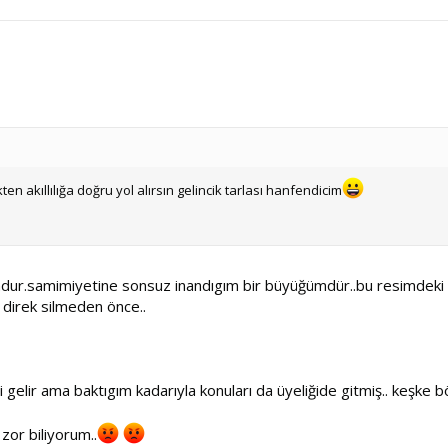
ten akıllılığa doğru yol alırsın gelincik tarlası hanfendicim
r.samimiyetine sonsuz inandıgım bir büyüğümdür..bu resimdeki 
 direk silmeden önce..
 gelir ama baktıgım kadarıyla konuları da üyeliğide gitmiş.. keşke b
zor biliyorum..