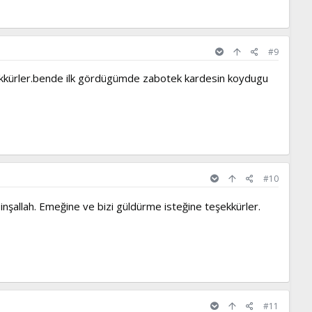
#9
tesekkürler.bende ilk gördügümde zabotek kardesin koydugu
#10
inşallah. Emeğine ve bizi güldürme isteğine teşekkürler.
#11