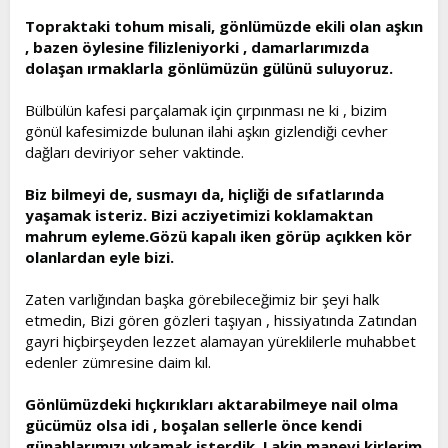
t
i
Topraktaki tohum misali, gönlümüzde ekili olan aşkın
a
h
, bazen öylesine filizleniyorki , damarlarımızda
n
i
dolaşan ırmaklarla gönlümüzün gülünü suluyoruz.
Bülbülün kafesi parçalamak için çırpınması ne ki , bizim
gönül kafesimizde bulunan ilahi aşkın gizlendiği cevher
dağları deviriyor seher vaktinde.
Biz bilmeyi de, susmayı da, hiçliği de sıfatlarında
yaşamak isteriz. Bizi acziyetimizi koklamaktan
mahrum eyleme.Gözü kapalı iken görüp açıkken kör
olanlardan eyle bizi.
Zaten varlığından başka görebileceğimiz bir şeyi halk
etmedin, Bizi gören gözleri taşıyan , hissiyatında Zatından
gayri hiçbirşeyden lezzet alamayan yüreklilerle muhabbet
edenler zümresine daim kıl.
Gönlümüzdeki hıçkırıkları aktarabilmeye nail olma
gücümüz olsa idi , boşalan sellerle önce kendi
günahlarımızı yıkamak isterdik. Lakin manevi kirlerim