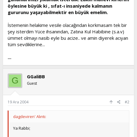
öylesine büyük ki , sıfat-ı insaniyede kalmanın
gururunu yaşayabilmektir en büyük emelim.
İstemenin helakime vesile olacağından korkmasam tek bir
şey isterdim Yüce ihsanından, Zatına Kul Habibine (s.a.v)
ümmet olmayı nasib eyle bu acize.. ve amin diyerek acıyan
tüm sevdiklerine...
...
GGaliBB
G
Guest
19 Ara 2004
#2
dagdeviren' Alıntı:
Ya Rabbi;