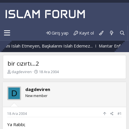
Giriş yap
Kayıt ol
ni Islah Etmeyen, Başkalarını Islah Edemez...
Mantar Enfeksiyon
bir cızırtı...2
K
B
dagdeviren
18 Ara 2004
o
a
n
ş
b
l
dagdeviren
D
u
a
New member
y
n
u
g
b
ı
a
ç
18 Ara 2004
#1
ş
t
l
a
Ya Rabbi;
a
r