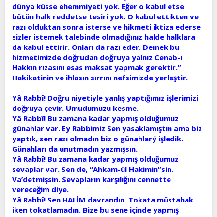
dünya küsse ehemmiyeti yok. Eğer o kabul etse
bütün halk reddetse tesiri yok. O kabul ettikten ve
razı olduktan sonra isterse ve hikmeti iktiza ederse
sizler istemek talebinde olmadığınız halde halklara
da kabul ettirir. Onları da razı eder. Demek bu
hizmetimizde doğrudan doğruya yalnız Cenab-ı
Hakkın rızasını esas maksat yapmak gerektir.”
Hakikatinin ve ihlasın sırrını nefsimizde yerleştir.
Yâ Rabbî! Doğru niyetiyle yanlış yaptığımız işlerimizi
doğruya çevir. Umudumuzu kesme.
Yâ Rabbî! Bu zamana kadar yapmış olduğumuz
günahlar var. Ey Rabbimiz Sen yasaklamıştın ama biz
yaptık, sen razı olmadın biz o günahlarý işledik.
Günahları da unutmadın yazmışsın.
Yâ Rabbî! Bu zamana kadar yapmış olduğumuz
sevaplar var. Sen de, “Ahkam-ül Hakimin”sin.
Va’detmişsin. Sevapların karşılığını cennette
vereceğim diye.
Yâ Rabbî! Sen HALİM davrandın. Tokata müstahak
iken tokatlamadın. Bize bu sene içinde yapmış