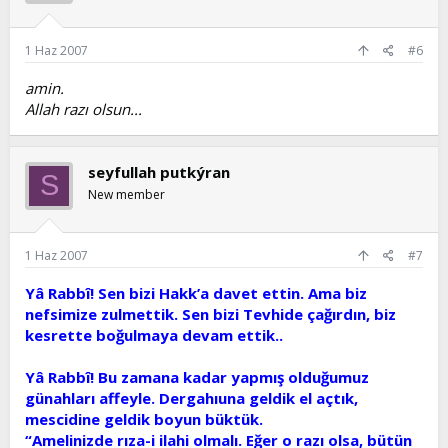
1 Haz 2007
#6
amin.
Allah razı olsun...
seyfullah putkýran
S
New member
1 Haz 2007
#7
Yâ Rabbî! Sen bizi Hakk’a davet ettin. Ama biz
nefsimize zulmettik. Sen bizi Tevhide çağırdın, biz
kesrette boğulmaya devam ettik..
Yâ Rabbî! Bu zamana kadar yapmış olduğumuz
günahları affeyle. Dergahıuna geldik el açtık,
mescidine geldik boyun büktük.
“Amelinizde rıza-i ilahi olmalı. Eğer o razı olsa, bütün