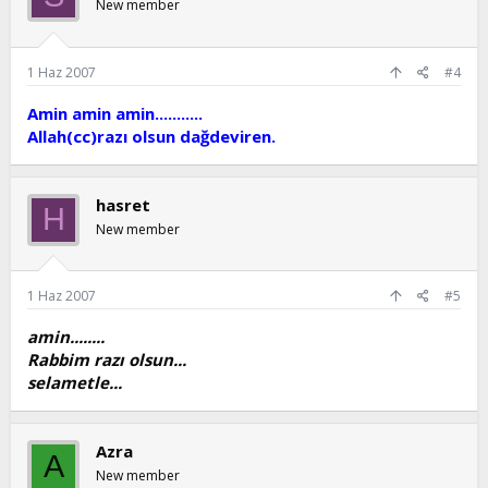
New member
şey isterdim Yüce ihsanından, Zatına Kul Habibine (s.a.v)
ümmet olmayı nasib eyle bu acize.. ve amin diyerek acıyan
tüm sevdiklerine...
1 Haz 2007
#4
...
Amin amin amin...........
Allah(cc)razı olsun dağdeviren.
hasret
H
New member
1 Haz 2007
#5
amin........
Rabbim razı olsun...
selametle...
Azra
A
New member