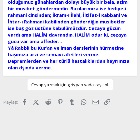
olduğumuz günahlardan dolayı büyük bir bela, azim
bir musibet göndermedin. Bazılarımıza ise hediye-i
rahmani cinsinden; İkram-ı İlahi, İltifat-i Rabbani ve
İhtar-ı Rahmani kabilinden gönderdiğin musibetler
ise baş göz üstüne kabulümüzdür. Cezaya gücün
vardı ama HALİM davrandın. HALİM odur ki, cezaya
gücü var ama affeder...
Yâ Rabbî! bu Kur’an ve iman derslerinin hürmetine
başımıza arzi ve semavi afetleri verme.
Depremlerden ve her türlü hastalıklardan hayrımıza
olan dşında verme.
Cevap yazmak için giriş yap yada kayıt ol.
Facebook
X (Twitter)
Reddit
Pinterest
Tumblr
WhatsApp
E-posta
Link
Paylaş: