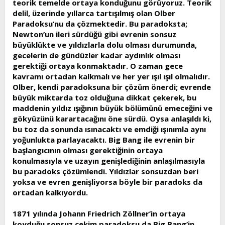
teorik temelde ortaya konduğunu görüyoruz. Teorik
delil, üzerinde yıllarca tartışılmış olan Olber
Paradoksu’nu da çözmektedir. Bu paradoksta;
Newton’un ileri sürdüğü gibi evrenin sonsuz
büyüklükte ve yıldızlarla dolu olması durumunda,
gecelerin de gündüzler kadar aydınlık olması
gerektiği ortaya konmaktadır. O zaman gece
kavramı ortadan kalkmalı ve her yer ışıl ışıl olmalıdır.
Olber, kendi paradoksuna bir çözüm önerdi; evrende
büyük miktarda toz olduğuna dikkat çekerek, bu
maddenin yıldız ışığının büyük bölümünü emeceğini ve
gökyüzünü karartacağını öne sürdü. Oysa anlaşıldı ki,
bu toz da sonunda ısınacaktı ve emdiği ışınımla aynı
yoğunlukta parlayacaktı. Big Bang ile evrenin bir
başlangıcının olması gerektiğinin ortaya
konulmasıyla ve uzayın genişlediğinin anlaşılmasıyla
bu paradoks çözümlendi. Yıldızlar sonsuzdan beri
yoksa ve evren genişliyorsa böyle bir paradoks da
ortadan kalkıyordu.
1871 yılında Johann Friedrich Zöllner’in ortaya
koyduğu sonsuz çekim paradoksu da Big Bang’in