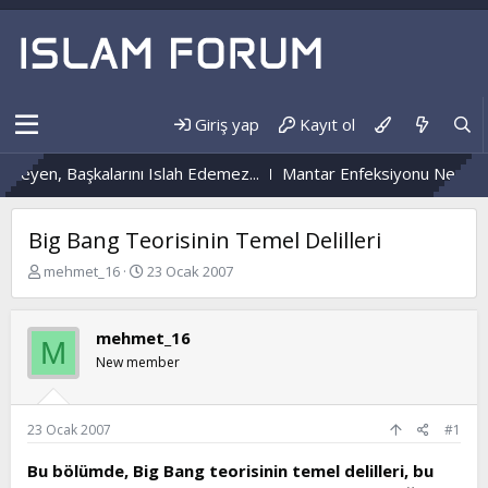
Giriş yap
Kayıt ol
 Başkalarını Islah Edemez...
Mantar Enfeksiyonu Nedir?
Nüzûl
Big Bang Teorisinin Temel Delilleri
K
B
mehmet_16
23 Ocak 2007
o
a
n
ş
b
l
mehmet_16
M
u
a
New member
y
n
u
g
b
ı
a
ç
23 Ocak 2007
#1
ş
t
l
a
Bu bölümde, Big Bang teorisinin temel delilleri, bu
a
r