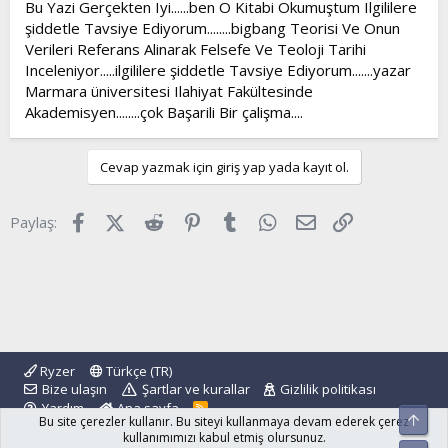
Bu Yazi Gerçekten Iyi......ben O Kitabi Okumuştum Ilgililere
şiddetle Tavsiye Ediyorum........bigbang Teorisi Ve Onun
Verileri Referans Alinarak Felsefe Ve Teoloji Tarihi
Inceleniyor.....ilgililere şiddetle Tavsiye Ediyorum.......yazar
Marmara üniversitesi Ilahiyat Fakültesinde
Akademisyen........çok Başarili Bir çalişma....
Cevap yazmak için giriş yap yada kayıt ol.
Facebook
X (Twitter)
Reddit
Pinterest
Tumblr
WhatsApp
E-posta
Link
Paylaş:
Ryzer
Türkçe (TR)
Bize ulaşın
Şartlar ve kurallar
Gizlilik politikası
Yardım
Ana sayfa
R
Üst
Bu site çerezler kullanır. Bu siteyi kullanmaya devam ederek çerez
S
S
kullanımımızı kabul etmiş olursunuz.