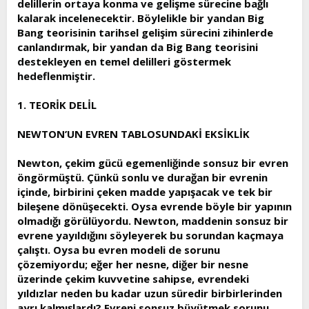
delillerin ortaya konma ve gelişme sürecine bağlı
t
i
kalarak incelenecektir. Böylelikle bir yandan Big
a
h
Bang teorisinin tarihsel gelişim sürecini zihinlerde
n
i
canlandırmak, bir yandan da Big Bang teorisini
destekleyen en temel delilleri göstermek
hedeflenmiştir.
1. TEORİK DELİL
NEWTON’UN EVREN TABLOSUNDAKİ EKSİKLİK
Newton, çekim gücü egemenliğinde sonsuz bir evren
öngörmüştü. Çünkü sonlu ve durağan bir evrenin
içinde, birbirini çeken madde yapışacak ve tek bir
bileşene dönüşecekti. Oysa evrende böyle bir yapının
olmadığı görülüyordu. Newton, maddenin sonsuz bir
evrene yayıldığını söyleyerek bu sorundan kaçmaya
çalıştı. Oysa bu evren modeli de sorunu
çözemiyordu; eğer her nesne, diğer bir nesne
üzerinde çekim kuvvetine sahipse, evrendeki
yıldızlar neden bu kadar uzun süredir birbirlerinden
ayrı kalmışlardı? Evreni sonsuz büyütmek sorunu