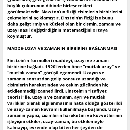
büyük çukurunun dibinde birleşecekleri
görülmektedir. Newton’un fiziği cisimlerin birbirlerini
çekmelerini açıklamıştır, Einstein’ın fiziği ise bunu
daha geliştirmiş ve kütlesi olan bir cismin, zamanı ve
uzayı nasıl değiştirdiğinin matematiğini ortaya
koymuştur.
MADDE-UZAY VE ZAMANIN BİRBİRİNE BAĞLANMASI
Einstein’ın formülleri maddeyi, uzayı ve zamanı
birbirine bağladı. 1920’lerden önce “mutlak uzay” ve
“mutlak zaman” görüşü egemendi. Uzayın ve
zamanın sonsuzdan gelip sonsuza uzandığı ve
cisimlerin hareketinden ve çekim gücünden hiç
etkilenmediği zannedilirdi. Einstein’ın “izafiyet
teorisi” ile, uzayın ve zamanın, ayrı ve mutlak
varlıklar olarak algılanmasının hata olduğu gösterildi
ve uzay-zaman kavramı kullanılmaya başlandı. Uzay-
zamanın yapısı, cisimlerin hareketini ve kuvvetlerinin
işleyişini etkiler, uzay-zaman, bu etkilemeyle
kalmayıp, evrende olup biten her şeyden de