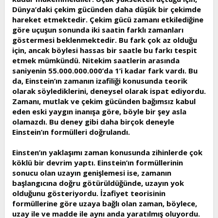
Dünya’daki çekim gücünden daha düşük bir çekimde
hareket etmektedir. Çekim gücü zamanı etkilediğine
göre uçuşun sonunda iki saatin farklı zamanları
göstermesi beklenmektedir. Bu fark çok az olduğu
için, ancak böylesi hassas bir saatle bu farkı tespit
etmek mümkündü. Nitekim saatlerin arasında
saniyenin 55.000.000.000’da 1’i kadar fark vardı. Bu
da, Einstein’ın zamanın izafiliği konusunda teorik
olarak söylediklerini, deneysel olarak ispat ediyordu.
Zamanı, mutlak ve çekim gücünden bağımsız kabul
eden eski yaygın inanışa göre, böyle bir şey asla
olamazdı. Bu deney gibi daha birçok deneyle
Einstein’ın formülleri doğrulandı.
Einsten’ın yaklaşımı zaman konusunda zihinlerde çok
köklü bir devrim yaptı. Einstein’ın formüllerinin
sonucu olan uzayın genişlemesi ise, zamanın
başlangıcına doğru götürüldüğünde, uzayın yok
olduğunu gösteriyordu. İzafiyet teorisinin
formüllerine göre uzaya bağlı olan zaman, böylece,
uzay ile ve madde ile aynı anda yaratılmış oluyordu.