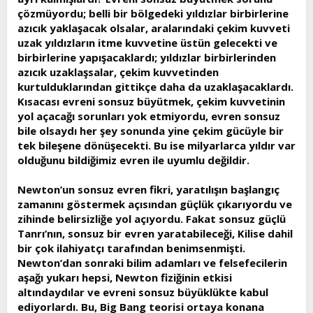
çözmüyordu; belli bir bölgedeki yıldızlar birbirlerine
azıcık yaklaşacak olsalar, aralarındaki çekim kuvveti
uzak yıldızların itme kuvvetine üstün gelecekti ve
birbirlerine yapışacaklardı; yıldızlar birbirlerinden
azıcık uzaklaşsalar, çekim kuvvetinden
kurtulduklarından gittikçe daha da uzaklaşacaklardı.
Kısacası evreni sonsuz büyütmek, çekim kuvvetinin
yol açacağı sorunları yok etmiyordu, evren sonsuz
bile olsaydı her şey sonunda yine çekim gücüyle bir
tek bileşene dönüşecekti. Bu ise milyarlarca yıldır var
olduğunu bildiğimiz evren ile uyumlu değildir.
Newton’un sonsuz evren fikri, yaratılışın başlangıç
zamanını göstermek açısından güçlük çıkarıyordu ve
zihinde belirsizliğe yol açıyordu. Fakat sonsuz güçlü
Tanrı’nın, sonsuz bir evren yaratabileceği, Kilise dahil
bir çok ilahiyatçı tarafından benimsenmişti.
Newton’dan sonraki bilim adamları ve felsefecilerin
aşağı yukarı hepsi, Newton fiziğinin etkisi
altındaydılar ve evreni sonsuz büyüklükte kabul
ediyorlardı. Bu, Big Bang teorisi ortaya konana