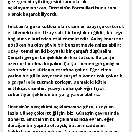
gezegeninin yörüngesini tam olarak
açıklayamıyorken, Einstein’ın formülleri bunu tam
olarak başarabiliyordu.
Einstein’a göre kütlesi olan cisimler uzayı çökerterek
etkilemektedir. Uzay salt bir boşluk değildir, kütleye
bağlıdır ve kütleden etkilenmektedir. Anlaşılması zor
gözüken bu olay şöyle bir benzetmeyle anlaşılabilir:
Uzayı temsilen iki boyutlu bir çarşafı düşünelim.
Çarşafı gergin bir şekilde iki kişi tutsun. Bu çarşaf
üzerine bir elma koyalım. Çarşaf hemen gerginliğini
kaybeder ve kütlenin etrafına çöker. Eğer elma
yerine bir gülle koyarsak çarşaf o kadar çok çöker ki,
o çarşafı elle tutmak zorlaşır. Demek ki kütle
arttıkça; cisimler, yüzeyi daha çok eğriltiyor,
çökertiyor şeklinde bir yargıya varabiliriz.
Einstein’ın yerçekimi açıklamasına göre, uzayı en
fazla Güneş çökerttiği için, biz, Güneş’in çevresinde
döneriz. Einstein’ın bu açıklamasında evren, eğer
durağan bir yapıda olsaydı, bütün maddenin
(yıldızların, gezegenlerin...) zamanın ve mekanın en