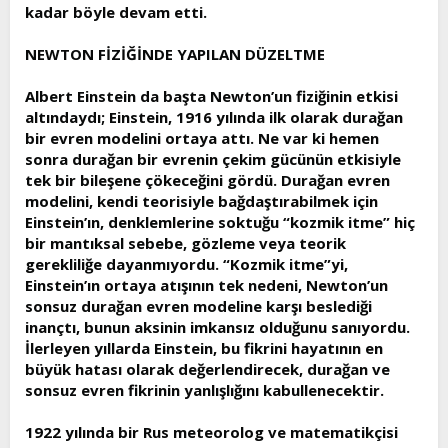
kadar böyle devam etti.
NEWTON FİZİĞİNDE YAPILAN DÜZELTME
Albert Einstein da başta Newton’un fiziğinin etkisi
altındaydı; Einstein, 1916 yılında ilk olarak durağan
bir evren modelini ortaya attı. Ne var ki hemen
sonra durağan bir evrenin çekim gücünün etkisiyle
tek bir bileşene çökeceğini gördü. Durağan evren
modelini, kendi teorisiyle bağdaştırabilmek için
Einstein’ın, denklemlerine soktuğu “kozmik itme” hiç
bir mantıksal sebebe, gözleme veya teorik
gerekliliğe dayanmıyordu. “Kozmik itme”yi,
Einstein’ın ortaya atışının tek nedeni, Newton’un
sonsuz durağan evren modeline karşı beslediği
inançtı, bunun aksinin imkansız olduğunu sanıyordu.
İlerleyen yıllarda Einstein, bu fikrini hayatının en
büyük hatası olarak değerlendirecek, durağan ve
sonsuz evren fikrinin yanlışlığını kabullenecektir.
1922 yılında bir Rus meteorolog ve matematikçisi