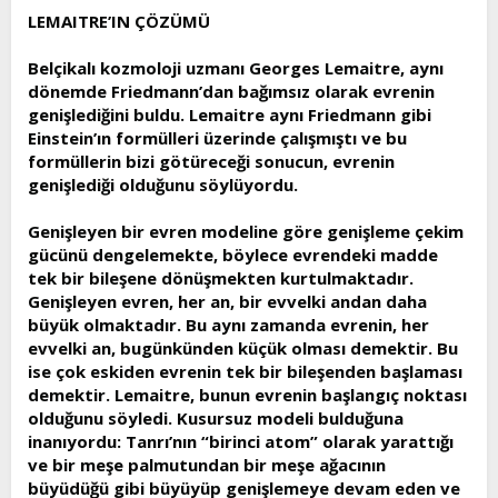
LEMAITRE’IN ÇÖZÜMÜ
Belçikalı kozmoloji uzmanı Georges Lemaitre, aynı
dönemde Friedmann’dan bağımsız olarak evrenin
genişlediğini buldu. Lemaitre aynı Friedmann gibi
Einstein’ın formülleri üzerinde çalışmıştı ve bu
formüllerin bizi götüreceği sonucun, evrenin
genişlediği olduğunu söylüyordu.
Genişleyen bir evren modeline göre genişleme çekim
gücünü dengelemekte, böylece evrendeki madde
tek bir bileşene dönüşmekten kurtulmaktadır.
Genişleyen evren, her an, bir evvelki andan daha
büyük olmaktadır. Bu aynı zamanda evrenin, her
evvelki an, bugünkünden küçük olması demektir. Bu
ise çok eskiden evrenin tek bir bileşenden başlaması
demektir. Lemaitre, bunun evrenin başlangıç noktası
olduğunu söyledi. Kusursuz modeli bulduğuna
inanıyordu: Tanrı’nın “birinci atom” olarak yarattığı
ve bir meşe palmutundan bir meşe ağacının
büyüdüğü gibi büyüyüp genişlemeye devam eden ve