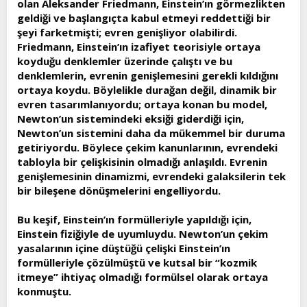
olan Aleksander Friedmann, Einstein’ın görmezlikten
geldiği ve başlangıçta kabul etmeyi reddettiği bir
şeyi farketmişti; evren genişliyor olabilirdi.
Friedmann, Einstein’ın izafiyet teorisiyle ortaya
koyduğu denklemler üzerinde çalıştı ve bu
denklemlerin, evrenin genişlemesini gerekli kıldığını
ortaya koydu. Böylelikle durağan değil, dinamik bir
evren tasarımlanıyordu; ortaya konan bu model,
Newton’un sistemindeki eksiği giderdiği için,
Newton’un sistemini daha da mükemmel bir duruma
getiriyordu. Böylece çekim kanunlarının, evrendeki
tabloyla bir çelişkisinin olmadığı anlaşıldı. Evrenin
genişlemesinin dinamizmi, evrendeki galaksilerin tek
bir bileşene dönüşmelerini engelliyordu.
Bu keşif, Einstein’ın formülleriyle yapıldığı için,
Einstein fiziğiyle de uyumluydu. Newton’un çekim
yasalarının içine düştüğü çelişki Einstein’ın
formülleriyle çözülmüştü ve kutsal bir “kozmik
itmeye” ihtiyaç olmadığı formülsel olarak ortaya
konmuştu.