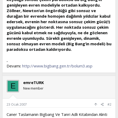
genişleyen evren modeliyle ortadan kalkıyordu.
Zöllner, Newton’un öngördüğü gibi sonsuz ve
durağan bir evrende homojen dağılımlı yıldızlar kabul
edersek, evrenin her noktasına sonsuz çekim gücü(!)
uygulanacağını gösterdi. Her noktada sonsuz çekim
gücünü kabul etmek ne sağduyuyla, ne de gözlenen
evrenle uyumluydu. Sürekli genişleyen, dinamik,
sonsuz olmayan evren modeli (Big Bang’in modeli) bu
paradoksu ortadan kaldırıyordu.
.
Devamı:
http://www.bigbang.gen.tr/bolum3.asp
emreTURK
E
New member
23 Ocak 2007
#2
Caner Taslamanin Bigbang Ve Tanri Adli Kitabindan Alinti