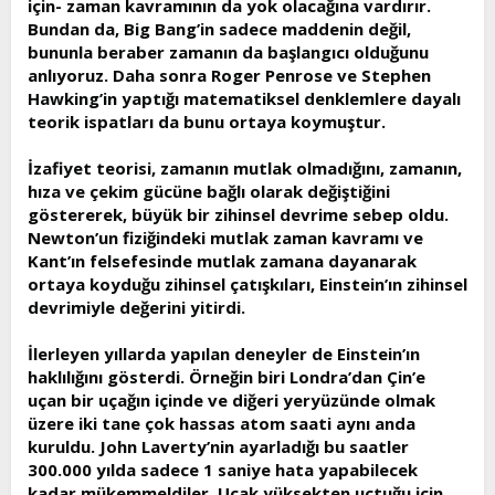
için- zaman kavramının da yok olacağına vardırır.
Bundan da, Big Bang’in sadece maddenin değil,
bununla beraber zamanın da başlangıcı olduğunu
anlıyoruz. Daha sonra Roger Penrose ve Stephen
Hawking’in yaptığı matematiksel denklemlere dayalı
teorik ispatları da bunu ortaya koymuştur.
İzafiyet teorisi, zamanın mutlak olmadığını, zamanın,
hıza ve çekim gücüne bağlı olarak değiştiğini
göstererek, büyük bir zihinsel devrime sebep oldu.
Newton’un fiziğindeki mutlak zaman kavramı ve
Kant’ın felsefesinde mutlak zamana dayanarak
ortaya koyduğu zihinsel çatışkıları, Einstein’ın zihinsel
devrimiyle değerini yitirdi.
İlerleyen yıllarda yapılan deneyler de Einstein’ın
haklılığını gösterdi. Örneğin biri Londra’dan Çin’e
uçan bir uçağın içinde ve diğeri yeryüzünde olmak
üzere iki tane çok hassas atom saati aynı anda
kuruldu. John Laverty’nin ayarladığı bu saatler
300.000 yılda sadece 1 saniye hata yapabilecek
kadar mükemmeldiler. Uçak yüksekten uçtuğu için,