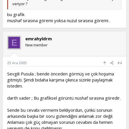
veriyor ?
bu grafik
mushaf sırasına göremi yoksa nuzul sırasına göremi .
emrahyldrm
E
New member
25 Ara 2005
#4
Sevgili Pusula ; bende önceden görmüş ve çok hoşuma
gitmişti. Şimdi bidaha karşıma çıkınca sizinle paylaşmak
istedim.
darth vader ; Bu grafiksel görüntü nushaf sırasına göredir.
Sende bu cevabı vermemi bekliyordun, çünkü sorunun
arkasında başka bir soru gizlendiğini anlamak zor değil.
Anlaması çok güç olmayan sorunun cevabını da hemen
vereyim de konu dağılmasın;