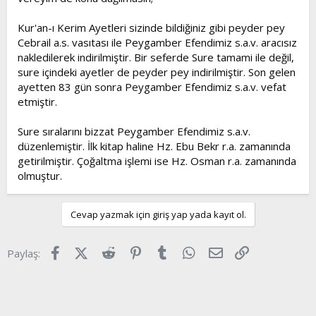
Kur'an-ı Kerim Ayetleri sizinde bildiğiniz gibi peyder pey
Cebrail a.s. vasıtası ile Peygamber Efendimiz s.a.v. aracısız
nakledilerek indirilmiştir. Bir seferde Sure tamami ile değil,
sure içindeki ayetler de peyder pey indirilmiştir. Son gelen
ayetten 83 gün sonra Peygamber Efendimiz s.a.v. vefat
etmiştir.
Sure sıralarını bizzat Peygamber Efendimiz s.a.v.
düzenlemiştir. İlk kitap haline Hz. Ebu Bekr r.a. zamanında
getirilmiştir. Çoğaltma işlemi ise Hz. Osman r.a. zamanında
olmuştur.
Cevap yazmak için giriş yap yada kayıt ol.
Facebook
X (Twitter)
Reddit
Pinterest
Tumblr
WhatsApp
E-posta
Link
Paylaş: