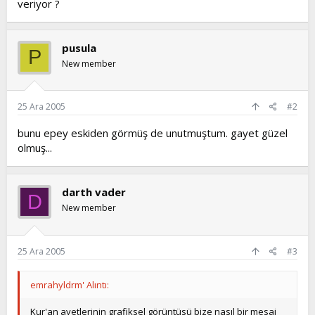
veriyor ?
t
i
a
h
n
i
pusula
P
New member
25 Ara 2005
#2
bunu epey eskiden görmüş de unutmuştum. gayet güzel
olmuş...
darth vader
D
New member
25 Ara 2005
#3
emrahyldrm' Alıntı:
Kur'an ayetlerinin grafiksel görüntüsü bize nasıl bir mesaj