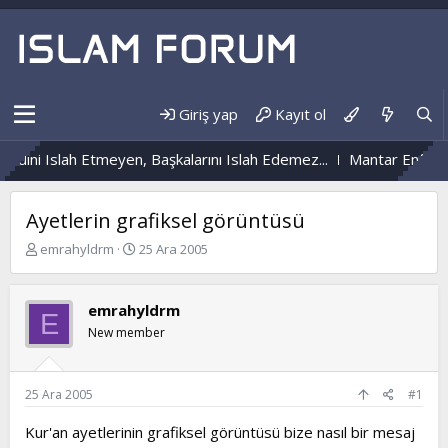
Giriş yap
Kayıt ol
dini Islah Etmeyen, Başkalarını Islah Edemez...
Mantar Enfeksiy
Ayetlerin grafiksel görüntüsü
K
B
emrahyldrm
25 Ara 2005
o
a
n
ş
b
l
emrahyldrm
E
u
a
New member
y
n
u
g
b
ı
a
ç
25 Ara 2005
#1
ş
t
l
a
Kur'an ayetlerinin grafiksel görüntüsü bize nasıl bir mesaj
a
r