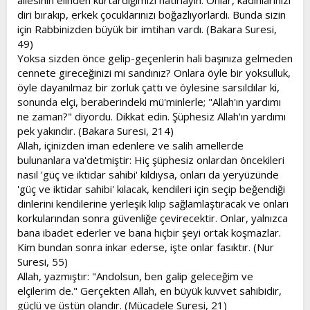
ailesinin elinden kurtardığımızı hatırlayın. Onlar, kadınlarınızı
diri bırakıp, erkek çocuklarınızı boğazlıyorlardı. Bunda sizin
için Rabbinizden büyük bir imtihan vardı. (Bakara Suresi,
49)
Yoksa sizden önce gelip-geçenlerin hali başınıza gelmeden
cennete gireceğinizi mi sandınız? Onlara öyle bir yoksulluk,
öyle dayanılmaz bir zorluk çattı ve öylesine sarsıldılar ki,
sonunda elçi, beraberindeki mü'minlerle; "Allah'ın yardımı
ne zaman?" diyordu. Dikkat edin. Şüphesiz Allah'ın yardımı
pek yakındır. (Bakara Suresi, 214)
Allah, içinizden iman edenlere ve salih amellerde
bulunanlara va'detmiştir: Hiç şüphesiz onlardan öncekileri
nasıl 'güç ve iktidar sahibi' kıldıysa, onları da yeryüzünde
'güç ve iktidar sahibi' kılacak, kendileri için seçip beğendiği
dinlerini kendilerine yerleşik kılıp sağlamlaştıracak ve onları
korkularından sonra güvenliğe çevirecektir. Onlar, yalnızca
bana ibadet ederler ve bana hiçbir şeyi ortak koşmazlar.
Kim bundan sonra inkar ederse, işte onlar fasıktır. (Nur
Suresi, 55)
Allah, yazmıştır: "Andolsun, ben galip geleceğim ve
elçilerim de." Gerçekten Allah, en büyük kuvvet sahibidir,
güçlü ve üstün olandır. (Mücadele Suresi, 21)