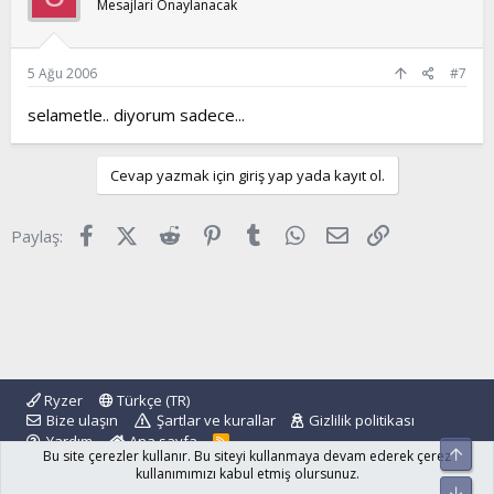
Mesajlari Onaylanacak
5 Ağu 2006
#7
selametle.. diyorum sadece...
Cevap yazmak için giriş yap yada kayıt ol.
Facebook
X (Twitter)
Reddit
Pinterest
Tumblr
WhatsApp
E-posta
Link
Paylaş:
Ryzer
Türkçe (TR)
Bize ulaşın
Şartlar ve kurallar
Gizlilik politikası
Yardım
Ana sayfa
R
Üst
Bu site çerezler kullanır. Bu siteyi kullanmaya devam ederek çerez
S
S
kullanımımızı kabul etmiş olursunuz.
Alt
®