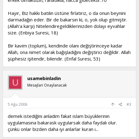
erkek olmaksızın, rahatlıkla, hacca gidecektir.70
Hayır, Biz hakkı batılın üstüne fırlatırız, o da onun beynini
darmadağın eder. Bir de bakarsın ki, o, yok olup gitmiştir.
(Allah'a karşı) Nitelendiregeldiklerinizden dolayı eyvahlar
size. (Enbiya Suresi, 18)
Bir kavim (toplum), kendinde olanı değiştirinceye kadar
Allah, ona nimet olarak bağışladığını değiştirici değildir. Allah
şüphesiz işitendir, bilendir. (Enfal Suresi, 53)
usamebinladin
U
Mesajlari Onaylanacak
5 Ağu 2006
#3
demek istediğini anladım fakat islam büyüklerinin
uygulamasına bakarask uygularsak daha faydalı olur.
çünkü onlar bizden daha iyi anlarlar kuran ı...