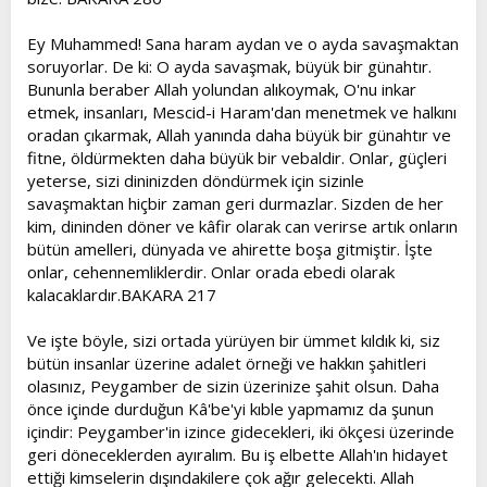
Ey Muhammed! Sana haram aydan ve o ayda savaşmaktan
soruyorlar. De ki: O ayda savaşmak, büyük bir günahtır.
Bununla beraber Allah yolundan alıkoymak, O'nu inkar
etmek, insanları, Mescid-i Haram'dan menetmek ve halkını
oradan çıkarmak, Allah yanında daha büyük bir günahtır ve
fitne, öldürmekten daha büyük bir vebaldir. Onlar, güçleri
yeterse, sizi dininizden döndürmek için sizinle
savaşmaktan hiçbir zaman geri durmazlar. Sizden de her
kim, dininden döner ve kâfir olarak can verirse artık onların
bütün amelleri, dünyada ve ahirette boşa gitmiştir. İşte
onlar, cehennemliklerdir. Onlar orada ebedi olarak
kalacaklardır.BAKARA 217
Ve işte böyle, sizi ortada yürüyen bir ümmet kıldık ki, siz
bütün insanlar üzerine adalet örneği ve hakkın şahitleri
olasınız, Peygamber de sizin üzerinize şahit olsun. Daha
önce içinde durduğun Kâ'be'yi kıble yapmamız da şunun
içindir: Peygamber'in izince gidecekleri, iki ökçesi üzerinde
geri döneceklerden ayıralım. Bu iş elbette Allah'ın hidayet
ettiği kimselerin dışındakilere çok ağır gelecekti. Allah