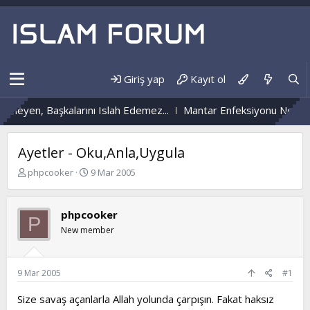
Giriş yap
Kayıt ol
n, Başkalarını Islah Edemez...
Mantar Enfeksiyonu Nedir?
Nüz
Ayetler - Oku,Anla,Uygula
K
B
phpcooker
9 Mar 2005
o
a
n
ş
b
l
phpcooker
P
u
a
New member
y
n
u
g
b
ı
a
ç
9 Mar 2005
#1
ş
t
l
a
Size savaş açanlarla Allah yolunda çarpışın. Fakat haksız
a
r