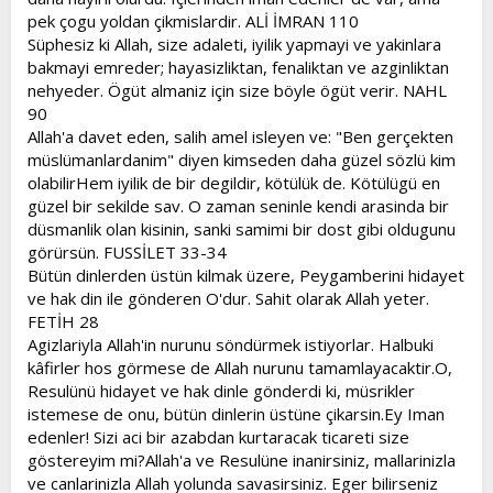
pek çogu yoldan çikmislardir. ALİ İMRAN 110
Süphesiz ki Allah, size adaleti, iyilik yapmayi ve yakinlara
bakmayi emreder; hayasizliktan, fenaliktan ve azginliktan
nehyeder. Ögüt almaniz için size böyle ögüt verir. NAHL
90
Allah'a davet eden, salih amel isleyen ve: "Ben gerçekten
müslümanlardanim" diyen kimseden daha güzel sözlü kim
olabilirHem iyilik de bir degildir, kötülük de. Kötülügü en
güzel bir sekilde sav. O zaman seninle kendi arasinda bir
düsmanlik olan kisinin, sanki samimi bir dost gibi oldugunu
görürsün. FUSSİLET 33-34
Bütün dinlerden üstün kilmak üzere, Peygamberini hidayet
ve hak din ile gönderen O'dur. Sahit olarak Allah yeter.
FETİH 28
Agizlariyla Allah'in nurunu söndürmek istiyorlar. Halbuki
kâfirler hos görmese de Allah nurunu tamamlayacaktir.O,
Resulünü hidayet ve hak dinle gönderdi ki, müsrikler
istemese de onu, bütün dinlerin üstüne çikarsin.Ey Iman
edenler! Sizi aci bir azabdan kurtaracak ticareti size
göstereyim mi?Allah'a ve Resulüne inanirsiniz, mallarinizla
ve canlarinizla Allah yolunda savasirsiniz. Eger bilirseniz