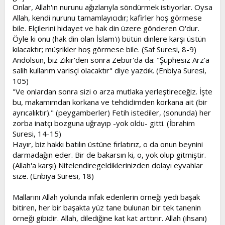
Onlar, Allah'ın nurunu ağızlarıyla söndürmek istiyorlar. Oysa
Allah, kendi nurunu tamamlayıcıdır; kafirler hoş görmese
bile. Elçilerini hidayet ve hak din üzere gönderen O'dur.
Öyle ki onu (hak din olan İslam'ı) bütün dinlere karşı üstün
kılacaktır; müşrikler hoş görmese bile. (Saf Suresi, 8-9)
Andolsun, biz Zikir'den sonra Zebur'da da: "Şüphesiz Arz'a
salih kullarım varisçi olacaktır" diye yazdık. (Enbiya Suresi,
105)
"Ve onlardan sonra sizi o arza mutlaka yerleştireceğiz. İşte
bu, makamımdan korkana ve tehdidimden korkana ait (bir
ayrıcalıktır)." (peygamberler) Fetih istediler, (sonunda) her
zorba inatçı bozguna uğrayıp -yok oldu- gitti. (İbrahim
Suresi, 14-15)
Hayır, biz hakkı batılın üstüne fırlatırız, o da onun beynini
darmadağın eder. Bir de bakarsın ki, o, yok olup gitmiştir.
(Allah'a karşı) Nitelendiregeldiklerinizden dolayı eyvahlar
size. (Enbiya Suresi, 18)
Mallarını Allah yolunda infak edenlerin örneği yedi başak
bitiren, her bir başakta yüz tane bulunan bir tek tanenin
örneği gibidir. Allah, dilediğine kat kat arttırır. Allah (ihsanı)