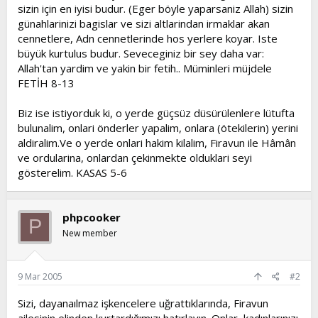
sizin için en iyisi budur. (Eger böyle yaparsaniz Allah) sizin
günahlarinizi bagislar ve sizi altlarindan irmaklar akan
cennetlere, Adn cennetlerinde hos yerlere koyar. Iste
büyük kurtulus budur. Seveceginiz bir sey daha var:
Allah'tan yardim ve yakin bir fetih.. Müminleri müjdele
FETİH 8-13
Biz ise istiyorduk ki, o yerde güçsüz düsürülenlere lütufta
bulunalim, onlari önderler yapalim, onlara (ötekilerin) yerini
aldiralim.Ve o yerde onlari hakim kilalim, Firavun ile Hâmân
ve ordularina, onlardan çekinmekte olduklari seyi
gösterelim. KASAS 5-6
phpcooker
P
New member
9 Mar 2005
#2
Sizi, dayanaılmaz işkencelere uğrattıklarında, Firavun