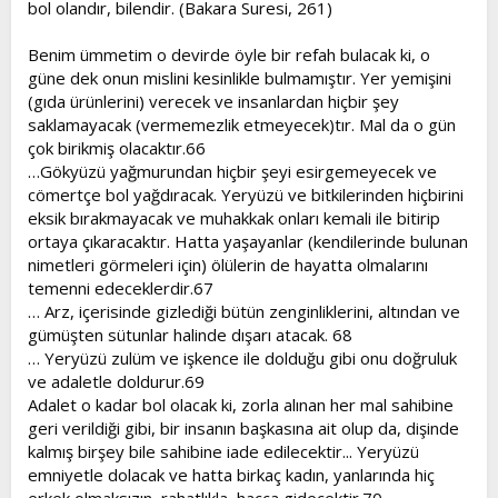
bol olandır, bilendir. (Bakara Suresi, 261)
Benim ümmetim o devirde öyle bir refah bulacak ki, o
güne dek onun mislini kesinlikle bulmamıştır. Yer yemişini
(gıda ürünlerini) verecek ve insanlardan hiçbir şey
saklamayacak (vermemezlik etmeyecek)tır. Mal da o gün
çok birikmiş olacaktır.66
…Gökyüzü yağmurundan hiçbir şeyi esirgemeyecek ve
cömertçe bol yağdıracak. Yeryüzü ve bitkilerinden hiçbirini
eksik bırakmayacak ve muhakkak onları kemali ile bitirip
ortaya çıkaracaktır. Hatta yaşayanlar (kendilerinde bulunan
nimetleri görmeleri için) ölülerin de hayatta olmalarını
temenni edeceklerdir.67
… Arz, içerisinde gizlediği bütün zenginliklerini, altından ve
gümüşten sütunlar halinde dışarı atacak. 68
… Yeryüzü zulüm ve işkence ile dolduğu gibi onu doğruluk
ve adaletle doldurur.69
Adalet o kadar bol olacak ki, zorla alınan her mal sahibine
geri verildiği gibi, bir insanın başkasına ait olup da, dişinde
kalmış birşey bile sahibine iade edilecektir... Yeryüzü
emniyetle dolacak ve hatta birkaç kadın, yanlarında hiç