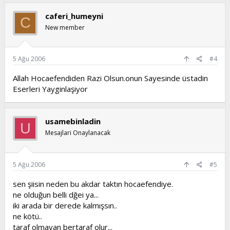
caferi_humeyni
C
New member
5 Ağu 2006
#4
Allah Hocaefendiden Razi Olsun.onun Sayesinde üstadin
Eserleri Yayginlaşiyor
usamebinladin
U
Mesajlari Onaylanacak
5 Ağu 2006
#5
sen şiisin neden bu akdar taktın hocaefendiye.
ne olduğun belli dğei ya...
iki arada bir derede kalmışsın..
ne kötü..
taraf olmayan bertaraf olur...