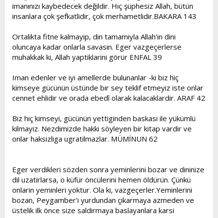
imanınızı kaybedecek değildir. Hiç şüphesiz Allah, bütün
insanlara çok şefkatlidir, çok merhametlidir.BAKARA 143
Ortalikta fitne kalmayip, din tamamiyla Allah'in dini
oluncaya kadar onlarla savasin. Eger vazgeçerlerse
muhakkak ki, Allah yaptiklarini görür ENFAL 39
Iman edenler ve iyi amellerde bulunanlar -ki biz hiç
kimseye gücünün üstünde bir sey teklif etmeyiz iste onlar
cennet ehlidir ve orada ebedî olarak kalacaklardir. ARAF 42
Biz hiç kimseyi, gücünün yettiginden baskasi ile yükümlü
kilmayiz. Nezdimizde hakki söyleyen bir kitap vardir ve
onlar haksizliga ugratilmazlar. MÜMİNUN 62
Eger verdikleri sözden sonra yeminlerini bozar ve dininize
dil uzatirlarsa, o küfür öncülerini hemen öldürün. Çünkü
onlarin yeminleri yoktur. Ola ki, vazgeçerler.Yeminlerini
bozan, Peygamber'i yurdundan çikarmaya azmeden ve
üstelik ilk önce size saldirmaya baslayanlara karsi