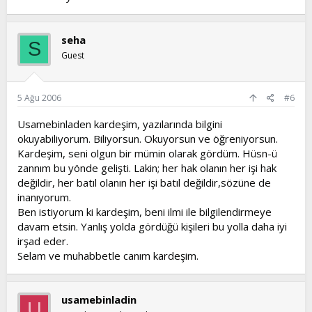
seha
S
Guest
5 Ağu 2006
#6
Usamebinladen kardeşim, yazılarında bilgini
okuyabiliyorum. Biliyorsun. Okuyorsun ve öğreniyorsun.
Kardeşim, seni olgun bir mümin olarak gördüm. Hüsn-ü
zannım bu yönde gelişti. Lakin; her hak olanın her işi hak
değildir, her batıl olanın her işi batıl değildir,sözüne de
inanıyorum.
Ben istiyorum ki kardeşim, beni ilmi ile bilgilendirmeye
davam etsin. Yanlış yolda gördüğü kişileri bu yolla daha iyi
irşad eder.
Selam ve muhabbetle canım kardeşim.
usamebinladin
U