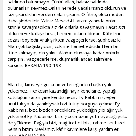
saldırıda bulunmayın. Çünkü Allah, haksız saldırıda
t
i
bulunanları sevmez.Onları nerede yakalarsanız öldürün ve
a
h
sizi çıkardıkları yerden onları çıkarın. O fitne, öldürmeden
n
i
daha şiddetlidir. Yalnız Mescid-i Haram yanında onlar
sizinle savaşmadıkça siz de onlarla savaşmayın. Fakat sizi
öldürmeye kalkışırlarsa, hemen onları öldürün. Kâfirlerin
cezası böyledir.Artık şirkten vazgeçerlerse, şüphesiz ki
Allah çok bağışlayıcıdır, çok merhamet edicidir.Hem bir
fitne kalmayıp, din yalnız Allah'ın oluncaya kadar onlarla
çarpışın . Vazgeçerlerse, düşmanlık ancak zalimlere
karşıdır. BAKARA 190-193
Allah hiç kimseye gücünün yeteceğinden başka yük
yüklemez. Herkesin kazandığı hayır kendisine, yaptığı
kötülüğün zararı yine kendisinedir. Ey Rabbimiz, eğer
unuttuk ya da yanıldıysak bizi tutup sorguya çekme! Ey
Rabbimiz, bize bizden öncekilere yüklediğin gibi ağır yük
yükleme! Ey Rabbimiz, bize gücümüzün yetmeyeceği yükü
de yükleme! Bağışla bizi, mağfiret et bizi, rahmet et bize!
Sensin bizim Mevlamız, kâfir kavimlere karşı yardım et
bize. BAKARA 286