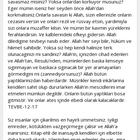
savasmaz misiniz? Yoksa onlardan korkuyor musunuz?
Eger mümin iseniz her seyden önce Allah'dan
korkmalisiniz.Onlarla savasin ki Allah, sizin ellerinizle onlarin
cezasini versin ve onlari rezil ve rüsvay etsin, yardimiyla
sizi onlara muzaffer kilsin. Ve mümin bir kavmin yüreklerini
ferahlandirsin. Ve kalblerindeki öfkeyi gidersin. Allah
diledigine tevbeyi nasib eder. Allah her seyi bilir, hüküm ve
hikmet sahibidir. Yoksa siz hep kendi halinize terk
olunacaginizi mi sandiniz? Allah'in, içinizden cihad edenleri
ve Allah'tan, Resulü'nden, müminlerden baska kimseye
siginmayan ve baskaca siginacak bir yer aramayanlari
görmedigini mi (zannediyorsunuz)? Allah bütün
yaptiklarinizdan haberdardir. Müsrikler kendi inkârlarina
kendileri sahit olup dururlarken Allah'in mescidlerini imar
etmeleri mümkün degildir. Onlarin bütün yaptiklari bosa
gitmistir. Ve onlar ates içinde ebedi olarak kalacaklardir.
TEVBE-12-17
Siz insanlar için çikarilmis en hayirli ümmetsiniz. Iyiligi
emreder, kötülükten vazgeçirmege çalisir ve Allah'a
inanirsiniz. Kitap ehli de inansaydi kendileri için elbette
daha hayirli olurdu. Içlerinden iman edenler de var, ama