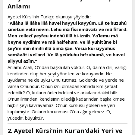
Anlamı​
Ayetel Kürsi’nin Türkçe okunuşu şöyledir:
"Allâhu lâ ilâhe illâ huvel hayyul kayyûm. Lâ te’huzuhû
sinetun velâ nevm. Lehu mâ fissemâvâti ve mâ fil’ard.
Men zellezî yeşfeu indehû illâ bi-iznih. Ya’lemu mâ
beyne eydîhim ve mâ halfehum, ve lâ yuhîtûne bi
şey’im min ilmihî illâ bimâ şâe. Vesia kürsiyyuhus
semâvâti vel’ard. Ve lâ yeûduhu hıfzuhumâ, ve huvel
aliyyul azîm."
Anlamı: Allah, O’ndan başka ilah yoktur. O, daima diri, varlığı
kendinden olup her şeyi yöneten ve koruyandır. Ne
uyuklama ne de uyku O’nu tutmaz. Göklerde ve yerde ne
varsa O’nundur. O’nun izni olmadan katında kim şefaat
edebilir? O, kulların önlerindekini ve arkalarındakini bilir.
O’nun ilminden, kendisinin dilediği kadarından başka kimse
hiçbir şeyi kavrayamaz. O’nun kürsüsü gökleri ve yeri
kaplamıştır. Onların korunması O’na ağır gelmez. O,
yücedir, büyüktür.
2. Ayetel Kürsi’nin Kur’an’daki Yeri ve