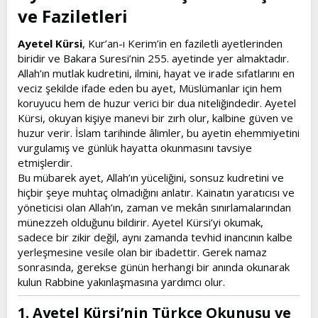
ve Faziletleri​
Ayetel Kürsi
, Kur’an-ı Kerim’in en faziletli ayetlerinden
biridir ve Bakara Suresi’nin 255. ayetinde yer almaktadır.
Allah’ın mutlak kudretini, ilmini, hayat ve irade sıfatlarını en
veciz şekilde ifade eden bu ayet, Müslümanlar için hem
koruyucu hem de huzur verici bir dua niteliğindedir. Ayetel
Kürsi, okuyan kişiye manevi bir zırh olur, kalbine güven ve
huzur verir. İslam tarihinde âlimler, bu ayetin ehemmiyetini
vurgulamış ve günlük hayatta okunmasını tavsiye
etmişlerdir.
Bu mübarek ayet, Allah’ın yüceliğini, sonsuz kudretini ve
hiçbir şeye muhtaç olmadığını anlatır. Kainatın yaratıcısı ve
yöneticisi olan Allah’ın, zaman ve mekân sınırlamalarından
münezzeh olduğunu bildirir. Ayetel Kürsi’yi okumak,
sadece bir zikir değil, aynı zamanda tevhid inancının kalbe
yerleşmesine vesile olan bir ibadettir. Gerek namaz
sonrasında, gerekse günün herhangi bir anında okunarak
kulun Rabbine yakınlaşmasına yardımcı olur.
1. Ayetel Kürsi’nin Türkçe Okunuşu ve