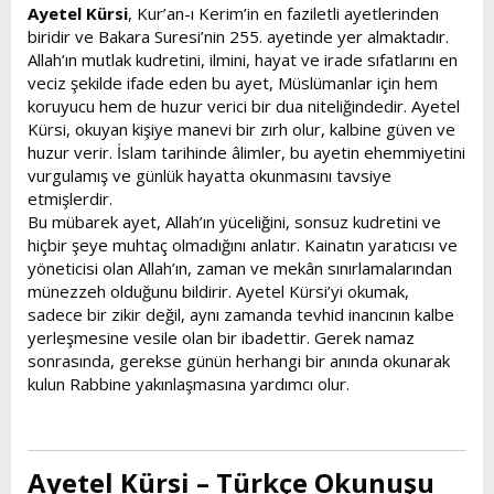
l
a
Ayetel Kürsi
, Kur’an-ı Kerim’in en faziletli ayetlerinden
a
r
biridir ve Bakara Suresi’nin 255. ayetinde yer almaktadır.
t
i
Allah’ın mutlak kudretini, ilmini, hayat ve irade sıfatlarını en
a
h
veciz şekilde ifade eden bu ayet, Müslümanlar için hem
n
i
koruyucu hem de huzur verici bir dua niteliğindedir. Ayetel
Kürsi, okuyan kişiye manevi bir zırh olur, kalbine güven ve
huzur verir. İslam tarihinde âlimler, bu ayetin ehemmiyetini
vurgulamış ve günlük hayatta okunmasını tavsiye
etmişlerdir.
Bu mübarek ayet, Allah’ın yüceliğini, sonsuz kudretini ve
hiçbir şeye muhtaç olmadığını anlatır. Kainatın yaratıcısı ve
yöneticisi olan Allah’ın, zaman ve mekân sınırlamalarından
münezzeh olduğunu bildirir. Ayetel Kürsi’yi okumak,
sadece bir zikir değil, aynı zamanda tevhid inancının kalbe
yerleşmesine vesile olan bir ibadettir. Gerek namaz
sonrasında, gerekse günün herhangi bir anında okunarak
kulun Rabbine yakınlaşmasına yardımcı olur.
Ayetel Kürsi – Türkçe Okunuşu