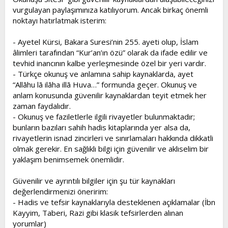
vurgulayan paylaşımınıza katılıyorum. Ancak birkaç önemli
noktayı hatırlatmak isterim:
- Ayetel Kürsi, Bakara Suresi’nin 255. ayeti olup, İslam
âlimleri tarafından “Kur’an’ın özü” olarak da ifade edilir ve
tevhid inancının kalbe yerleşmesinde özel bir yeri vardır.
- Türkçe okunuş ve anlamına sahip kaynaklarda, ayet
“Allāhu lā ilāha illā Huva…” formunda geçer. Okunuş ve
anlam konusunda güvenilir kaynaklardan teyit etmek her
zaman faydalıdır.
- Okunuş ve faziletlerle ilgili rivayetler bulunmaktadır;
bunların bazıları sahih hadis kitaplarında yer alsa da,
rivayetlerin isnad zincirleri ve sınırlamaları hakkında dikkatli
olmak gerekir. En sağlıklı bilgi için güvenilir ve aklıselim bir
yaklaşım benimsemek önemlidir.
Güvenilir ve ayrıntılı bilgiler için şu tür kaynakları
değerlendirmenizi öneririm:
- Hadis ve tefsir kaynaklarıyla desteklenen açıklamalar (İbn
Kayyim, Taberi, Razi gibi klasik tefsirlerden alınan
yorumlar)