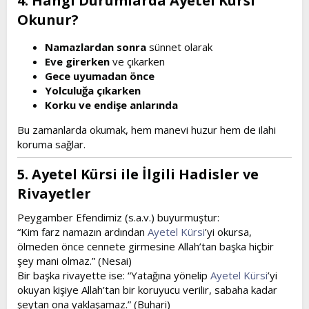
4. Hangi Durumlarda Ayetel Kürsi
Okunur?​
Namazlardan sonra
sünnet olarak
Eve girerken
ve çıkarken
Gece uyumadan önce
Yolculuğa çıkarken
Korku ve endişe anlarında
Bu zamanlarda okumak, hem manevi huzur hem de ilahi
koruma sağlar.
5. Ayetel Kürsi ile İlgili Hadisler ve
Rivayetler​
Peygamber Efendimiz (s.a.v.) buyurmuştur:
“Kim farz namazın ardından
Ayetel Kürsi
’yi okursa,
ölmeden önce cennete girmesine Allah’tan başka hiçbir
şey mani olmaz.” (Nesai)
Bir başka rivayette ise: “Yatağına yönelip
Ayetel Kürsi
’yi
okuyan kişiye Allah’tan bir koruyucu verilir, sabaha kadar
şeytan ona yaklaşamaz.” (Buhari)