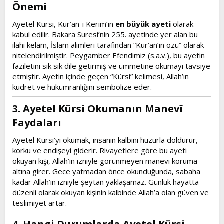
Önemi​
Ayetel Kürsi, Kur’an-ı Kerim’in
en büyük ayeti
olarak
kabul edilir. Bakara Suresi’nin 255. ayetinde yer alan bu
ilahi kelam, İslam alimleri tarafından “Kur’an’ın özü” olarak
nitelendirilmiştir. Peygamber Efendimiz (s.a.v.), bu ayetin
faziletini sık sık dile getirmiş ve ümmetine okumayı tavsiye
etmiştir. Ayetin içinde geçen “Kürsi” kelimesi, Allah’ın
kudret ve hükümranlığını sembolize eder.
3. Ayetel Kürsi Okumanın Manevî
Faydaları​
Ayetel Kürsi’yi okumak, insanın kalbini huzurla doldurur,
korku ve endişeyi giderir. Rivayetlere göre bu ayeti
okuyan kişi, Allah’ın izniyle görünmeyen manevi koruma
altına girer. Gece yatmadan önce okunduğunda, sabaha
kadar Allah’ın izniyle şeytan yaklaşamaz. Günlük hayatta
düzenli olarak okuyan kişinin kalbinde Allah’a olan güven ve
teslimiyet artar.