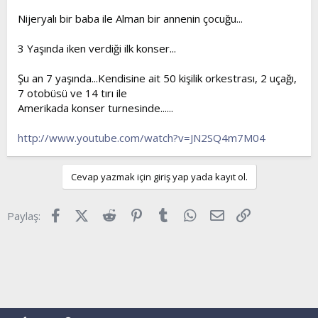
t
i
Nijeryalı bir baba ile Alman bir annenin çocuğu...
a
h
n
i
3 Yaşında iken verdiği ilk konser...
Şu an 7 yaşında...Kendisine ait 50 kişilik orkestrası, 2 uçağı,
7 otobüsü ve 14 tırı ile
Amerikada konser turnesinde......
http://www.youtube.com/watch?v=JN2SQ4m7M04
Cevap yazmak için giriş yap yada kayıt ol.
Facebook
X (Twitter)
Reddit
Pinterest
Tumblr
WhatsApp
E-posta
Link
Paylaş: