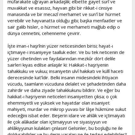
müfarakate uğrayan arkadaşlık; elbette gayet surî ve
muvakkat ve esassız, hayvan gibi bir rikkat-i cinsiye
manasında ve bir mecazî merhamet ve sun'î bir hürmet
verebilir ve hayvanatta olduğu gibi; başka menfaatler ve
sair galib hisler, o hürmet ve merhameti mağlub edip o
dünya cennetini, cehenneme çevirir.
İşte iman-ı haşrînin yüzer neticesinden birisi; hayat-ı
içtimaiye-i insaniyeye taalluk eder. Ve bu tek neticenin de
yüzer cihetinden ve faydalarından mezkûr dört delile
sairleri kıyas edilse anlaşılır ki: Hakikat-ı haşriyenin
tahakkuku ve vukuu; insaniyetin ulvî hakikatı ve küllî haceti
derecesinde kat'îdir. Belki insanın midesindeki ihtiyacın
vücudu, taamların vücuduna delalet ve şehadetinden daha
zahirdir ve daha ziyade tahakkukunu bildirir. Ve eğer bu
hakikat-ı haşriyenin neticeleri insaniyetten çıksa; o çok
ehemmiyetli ve yüksek ve hayatdar olan insaniyet
mahiyeti, murdar ve mikrop yuvası bir lâşe hükmüne sukut
edeceğini isbat eder. Beşerin idare ve ahlâk ve içtimaiyatı
ile çok alâkadar olan içtimaiyyun ve siyasiyyun ve
ahlâkiyyunun kulakları çınlasın! Gelsinler, bu boşluğu ne ile
doldurabilirler ve bu derin yaraları ne ile tedavi edebilirler?