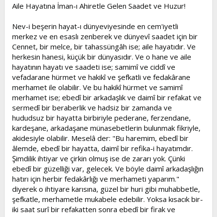
l
a
Aile Hayatına İman-ı Ahiretle Gelen Saadet ve Huzur!
a
r
t
i
Nev-i beşerin hayat-ı dünyeviyesinde en cem'iyetli
a
h
merkez ve en esaslı zenberek ve dünyevî saadet için bir
n
i
Cennet, bir melce, bir tahassüngâh ise; aile hayatıdır. Ve
herkesin hanesi, küçük bir dünyasıdır. Ve o hane ve aile
hayatının hayatı ve saadeti ise; samimî ve ciddî ve
vefadarane hürmet ve hakikî ve şefkatli ve fedakârane
merhamet ile olabilir. Ve bu hakikî hürmet ve samimî
merhamet ise; ebedî bir arkadaşlık ve daimî bir refakat ve
sermedî bir beraberlik ve hadsiz bir zamanda ve
hududsuz bir hayatta birbiriyle pederane, ferzendane,
kardeşane, arkadaşane münasebetlerin bulunmak fikriyle,
akidesiyle olabilir. Meselâ der: "Bu haremim, ebedî bir
âlemde, ebedî bir hayatta, daimî bir refika-i hayatımdır.
Şimdilik ihtiyar ve çirkin olmuş ise de zararı yok. Çünki
ebedî bir güzelliği var, gelecek. Ve böyle daimî arkadaşlığın
hatırı için herbir fedakârlığı ve merhameti yaparım."
diyerek o ihtiyare karısına, güzel bir huri gibi muhabbetle,
şefkatle, merhametle mukabele edebilir. Yoksa kısacık bir-
iki saat surî bir refakatten sonra ebedî bir firak ve