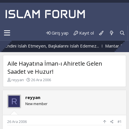
Giriş yap
Kayıt ol
Kendini Islah Etmeyen, Başkalarını Islah Edemez...
Mantar Enfeks
Aile Hayatına İman-ı Ahiretle Gelen
Saadet ve Huzur!
K
B
reyyan
26 Ara 2006
o
a
n
ş
b
l
reyyan
R
u
a
New member
y
n
u
g
b
ı
a
ç
26 Ara 2006
#1
ş
t