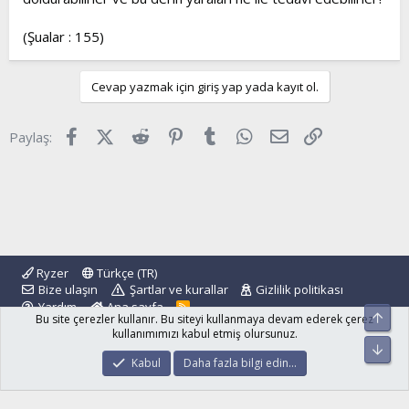
(Şualar : 155)
Cevap yazmak için giriş yap yada kayıt ol.
Facebook
X (Twitter)
Reddit
Pinterest
Tumblr
WhatsApp
E-posta
Link
Paylaş:
Ryzer
Türkçe (TR)
Bize ulaşın
Şartlar ve kurallar
Gizlilik politikası
Yardım
Ana sayfa
R
Üst
Bu site çerezler kullanır. Bu siteyi kullanmaya devam ederek çerez
S
S
kullanımımızı kabul etmiş olursunuz.
Alt
®
Community platform by XenForo
© 2010-2024 XenForo Ltd.
Kabul
Daha fazla bilgi edin…
islamforum.com.tr
© 2001 - 2024