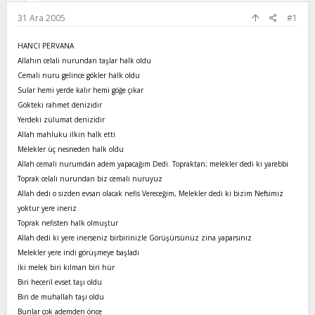
l
a
31 Ara 2005
#1
a
r
t
i
a
h
HANCI PERVANA
n
i
Allahın celali nurundan taşlar halk oldu
Cemali nuru gelince gökler halk oldu
Sular hemi yerde kalır hemi göğe çıkar
Gökteki rahmet denizidir
Yerdeki zülumat denizidir
Allah mahluku ilkin halk etti
Melekler üç nesneden halk oldu
Allah cemali nurumdan adem yapacağım Dedi. Topraktan; melekler dedi ki yarebbi
Toprak celali nurundan biz cemali nuruyuz
Allah dedi o sizden evsan olacak nefis Vereceğim, Melekler dedi ki bizim Nefsimiz
yoktur yere ineriz
Toprak nefisten halk olmuştur
Allah dedi ki yere inerseniz birbirinizle Görüşürsünüz zina yaparsınız
Melekler yere indi görüşmeye başladı
İki melek biri kılman biri hür
Biri heceril evset taşı oldu
Biri de muhallah taşı oldu
Bunlar çok ademden önce