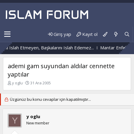
Giriş yap
Kayıt ol
ni Islah Etmeyen, Başkalarını Islah Edemez...
Mantar Enfeksiyon
ademi gam suyundan aldılar cennette
yaptılar
K
B
y oglu
31 Ara 2005
o
a
n
ş
b
l
Üzgünüz bu konu cevaplar için kapatılmıştır...
u
a
y
n
u
g
y oglu
Y
b
ı
New member
a
ç
ş
t