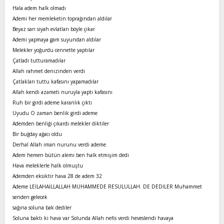
Hala adem halk olmadı
Ademi her memleketin toprağından aldılar
Beyaz sarı siyah evlatları böyle çıkar
Ademi yapmaya gam suyundan aldılar
Melekler yoğurdu cennette yaptılar
Çatladı tutturamadılar
Allah rahmet denizinden verdi
Çatlakları tuttu kafasını yapamadılar
Allah kendi azameti nuruyla yaptı kafasını
Ruh bir girdi ademe karanlık çıktı
Uyudu O zaman benlik girdi ademe
Ademden benliği çıkardı melekler diktiler
Bir buğday ağacı oldu
Derhal Allah iman nurunu verdi ademe
Adem hemen bütün alemi ben halk etmişim dedi
Hava meleklerle halk olmuştu
Ademden eksiktir hava 28 de adem 32
Ademe LEİLAHAİLLALLAH MUHAMMEDE RESULULLAH. DE DEDİLER Muhammet
senden gelecek
sağına soluna bak dediler
Soluna baktı ki hava var Solunda Allah nefis verdi heveslendi havaya