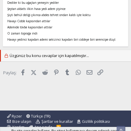
Dediler ki bu ağaçtan yemeyin yediler
Şeytan aldattı ilkin hava yedi adem yiyince
Şişti behül deliği çıkınca abdes tehret ondan kaldı işte koktu
Havayı Cidde kapısından attılar
Ademide tövbe kapısından attılar
O zaman toprağa indi
Havayı yedinci kapıdan ademi sekizinci kapıdan biri ciddeye biri serencipe düşt
Üzgünüz bu konu cevaplar için kapatılmıştır...
Facebook
X (Twitter)
Reddit
Pinterest
Tumblr
WhatsApp
E-posta
Link
Paylaş:
Ryzer
Türkçe (TR)
Bize ulaşın
Şartlar ve kurallar
Gizlilik politikası
Yardım
Ana sayfa
R
Üst
Bu site çerezler kullanır. Bu siteyi kullanmaya devam ederek çerez
S