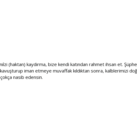
inıîzi (haktan) kaydırma, bize kendi katından rahmet ihsan et. Şüphes
ete kavuşturup iman etmeye muvaffak kıldıktan sonra, kalblerimizi d
i çokça nasib edensin.