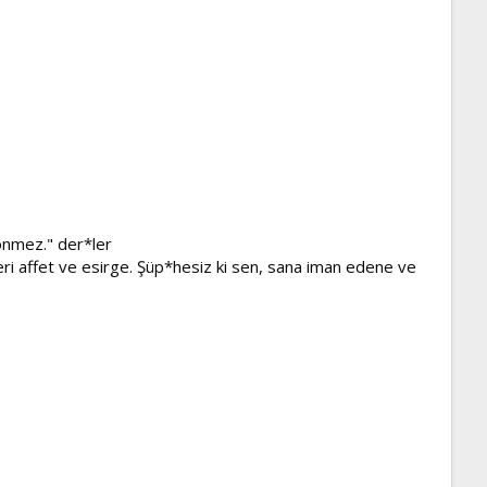
önmez." der*ler
eri affet ve esirge. Şüp*hesiz ki sen, sana iman edene ve