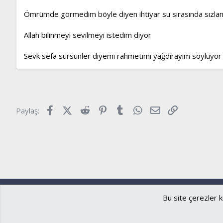
Ömrümde görmedim böyle diyen ihtiyar su sırasında sızlan
Allah bilinmeyi sevilmeyi istedim diyor
Sevk sefa sürsünler diyemi rahmetimi yağdırayım söylüyor
Facebook
X (Twitter)
Reddit
Pinterest
Tumblr
WhatsApp
E-posta
Link
Paylaş:
Ryzer
Türkçe (TR)
Bu site çerezler k