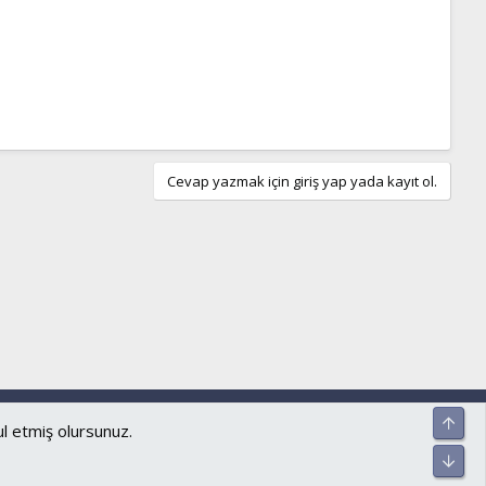
Cevap yazmak için giriş yap yada kayıt ol.
ar ve kurallar
Gizlilik politikası
Yardım
Ana sayfa
R
Üst
S
ul etmiş olursunuz.
S
Alt