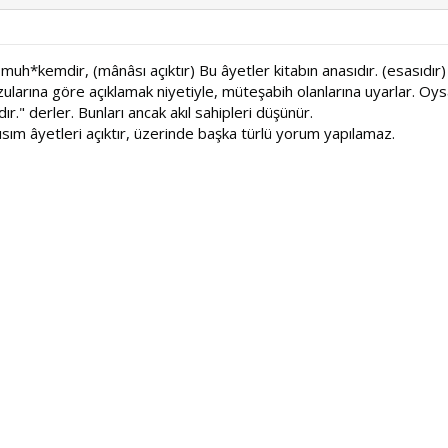
i muh*kemdir, (mânâsı açıktır) Bu âyetler kitabın anasıdır. (esasıdır
ularına göre açıklamak niyetiyle, müteşabih olanlarına uyarlar. Oysa b
r." derler. Bunları ancak akıl sahipleri düşünür.
ısım âyetleri açıktır, üzerinde başka türlü yorum yapılamaz.