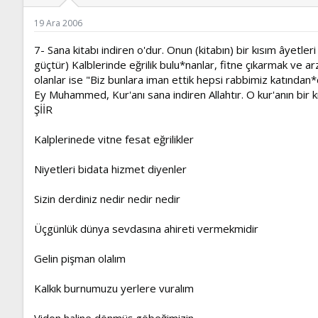
ş
t
l
a
19 Ara 2006
a
r
t
i
7- Sana kitabı indiren o'dur. Onun (kitabın) bir kısım âyetler
a
h
güçtür) Kalblerinde eğrilik bulu*nanlar, fitne çıkarmak ve arz
n
i
olanlar ise "Biz bunlara iman ettik hepsi rabbimiz katından*dı
Ey Muhammed, Kur'anı sana indiren Allahtır. O kur'anın bir k
ŞİİR
Kalplerinede vitne fesat eğrilikler
Niyetleri bidata hizmet diyenler
Sizin derdiniz nedir nedir nedir
Üçgünlük dünya sevdasına ahireti vermekmidir
Gelin pişman olalım
Kalkık burnumuzu yerlere vuralım
Vidon haline dönmüş göbeğimizin