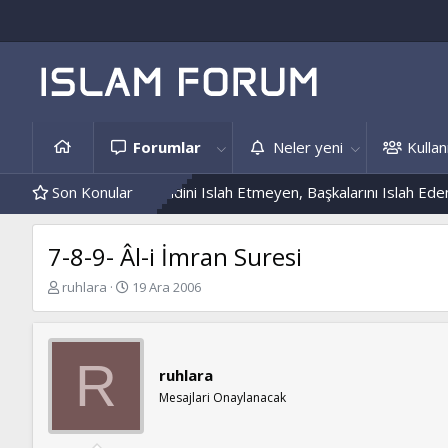
Forumlar
Neler yeni
Kullanı
dis Örnekleri
Son Konular
Kendini Islah Etmeyen, Başkalarını Islah Edemez...
7-8-9- Âl-i İmran Suresi
K
B
ruhlara
19 Ara 2006
o
a
n
ş
b
l
u
a
R
ruhlara
y
n
u
g
Mesajlari Onaylanacak
b
ı
a
ç