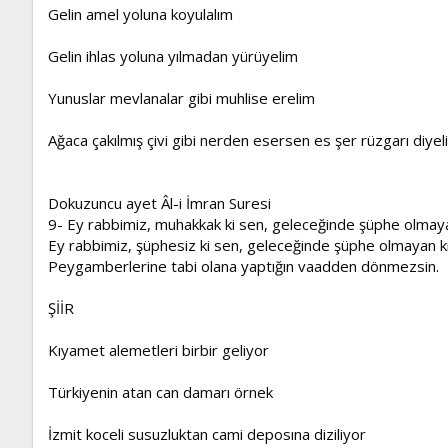
Gelin amel yoluna koyulalım
Gelin ihlas yoluna yılmadan yürüyelim
Yunuslar mevlanalar gibi muhlise erelim
Ağaca çakılmış çivi gibi nerden esersen es şer rüzgarı diyel
Dokuzuncu ayet Âl-i İmran Suresi
9- Ey rabbimiz, muhakkak ki sen, geleceğinde şüphe olmayan
Ey rabbimiz, şüphesiz ki sen, geleceğinde şüphe olmayan kı
Peygamberlerine tabi olana yaptığın vaadden dönmezsin.
ŞİİR
Kıyamet alemetleri birbir geliyor
Türkiyenin atan can damarı örnek
İzmit koceli susuzluktan cami deposına diziliyor