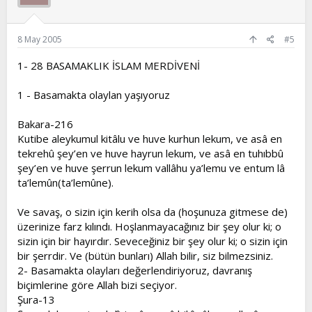
8 May 2005
#5
1- 28 BASAMAKLIK İSLAM MERDİVENİ
1 - Basamakta olaylan yaşıyoruz
Bakara-216
Kutibe aleykumul kitâlu ve huve kurhun lekum, ve asâ en
tekrehû şey’en ve huve hayrun lekum, ve asâ en tuhıbbû
şey’en ve huve şerrun lekum vallâhu ya’lemu ve entum lâ
ta’lemûn(ta’lemûne).
Ve savaş, o sizin için kerih olsa da (hoşunuza gitmese de)
üzerinize farz kılındı. Hoşlanmayacağınız bir şey olur ki; o
sizin için bir hayırdır. Seveceğiniz bir şey olur ki; o sizin için
bir şerrdir. Ve (bütün bunları) Allah bilir, siz bilmezsiniz.
2- Basamakta olayları değerlendiriyoruz, davranış
biçimlerine göre Allah bizi seçiyor.
Şura-13