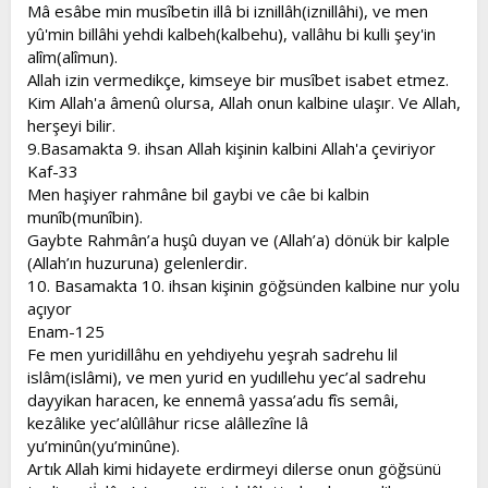
Mâ esâbe min musîbetin illâ bi iznillâh(iznillâhi), ve men
yû'min billâhi yehdi kalbeh(kalbehu), vallâhu bi kulli şey'in
alîm(alîmun).
Allah izin vermedikçe, kimseye bir musîbet isabet etmez.
Kim Allah'a âmenû olursa, Allah onun kalbine ulaşır. Ve Allah,
herşeyi bilir.
9.Basamakta 9. ihsan Allah kişinin kalbini Allah'a çeviriyor
Kaf-33
Men haşiyer rahmâne bil gaybi ve câe bi kalbin
munîb(munîbin).
Gaybte Rahmân’a huşû duyan ve (Allah’a) dönük bir kalple
(Allah’ın huzuruna) gelenlerdir.
10. Basamakta 10. ihsan kişinin göğsünden kalbine nur yolu
açıyor
Enam-125
Fe men yuridillâhu en yehdiyehu yeşrah sadrehu lil
islâm(islâmi), ve men yurid en yudıllehu yec’al sadrehu
dayyikan haracen, ke ennemâ yassa’adu fîs semâi,
kezâlike yec’alûllâhur ricse alâllezîne lâ
yu’minûn(yu’minûne).
Artık Allah kimi hidayete erdirmeyi dilerse onun göğsünü