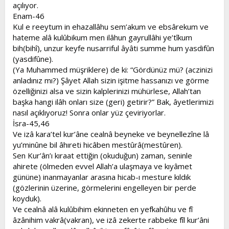
açılıyor.
Enam-46
Kul e reeytum in ehazallâhu sem’akum ve ebsârekum ve
hateme alâ kulûbikum men ilâhun gayrullâhi ye’tîkum
bih(bihî), unzur keyfe nusarriful âyâti summe hum yasdifûn
(yasdifûne).
(Ya Muhammed müşriklere) de ki: “Gördünüz mü? (aczinizi
anladınız mı?) Şâyet Allah sizin işitme hassanızı ve görme
özelliğinizi alsa ve sizin kalplerinizi mühürlese, Allah’tan
başka hangi ilâh onları size (geri) getirir?” Bak, âyetlerimizi
nasıl açıklıyoruz! Sonra onlar yüz çeviriyorlar.
İsra-45,46
Ve izâ kara’tel kur’âne cealnâ beyneke ve beynellezîne lâ
yu’minûne bil âhıreti hicâben mestûrâ(mestûren).
Sen Kur’ân’ı kıraat ettiğin (okuduğun) zaman, seninle
ahirete (ölmeden evvel Allah’a ulaşmaya ve kıyâmet
gününe) inanmayanlar arasına hicab-ı mesture kıldık
(gözlerinin üzerine, görmelerini engelleyen bir perde
koyduk).
Ve cealnâ alâ kulûbihim ekinneten en yefkahûhu ve fî
âzânihim vakrâ(vakran), ve izâ zekerte rabbeke fîl kur’âni