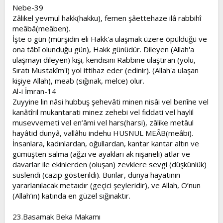
Nebe-39
Zâlikel yevmul hakk(hakku), femen şâettehaze ilâ rabbihî
meâbâ(meâben).
İşte o gün (mürşidin eli Hakk'a ulaşmak üzere öpüldüğü ve
ona tâbî olunduğu gün), Hakk günüdür. Dileyen (Allah'a
ulaşmayı dileyen) kişi, kendisini Rabbine ulaştıran (yolu,
Sıratı Mustakîm'i) yol ittihaz eder (edinir). (Allah'a ulaşan
kişiye Allah), meab (sığınak, melce) olur.
Al-i İmran-14
Zuyyine lin nâsi hubbuş şehevâti minen nisâi vel benîne vel
kanâtîril mukantarati minez zehebi vel fıddati vel haylil
musevvemeti vel en’âmi vel hars(harsi), zâlike metâul
hayâtid dunyâ, vallâhu indehu HUSNUL MEÂB(meâbi).
İnsanlara, kadınlardan, oğullardan, kantar kantar altın ve
gümüşten salma (ağzı ve ayakları ak nişaneli) atlar ve
davarlar ile ekinlerden (oluşan) zevklere sevgi (düşkünlük)
süslendi (cazip gösterildi). Bunlar, dünya hayatının
yararlanılacak metaıdır (geçici şeyleridir), ve Allah, O’nun
(Allah’ın) katında en güzel sığınaktır.
23.Basamak Beka Makamı