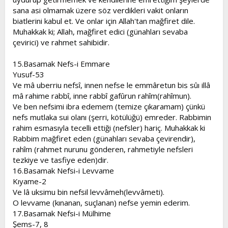
sana asi olmamak üzere söz verdikleri vakit onların
biatlerini kabul et. Ve onlar için Allah'tan mağfiret dile.
Muhakkak ki; Allah, mağfiret edici (günahları sevaba
çevirici) ve rahmet sahibidir.
15.Basamak Nefs-i Emmare
Yusuf-53
Ve mâ uberriu nefsî, innen nefse le emmâretun bis sûı illâ
mâ rahime rabbî, inne rabbî gafûrun rahîm(rahîmun).
Ve ben nefsimi ibra edemem (temize çıkaramam) çünkü
nefs mutlaka sui olanı (şerri, kötülüğü) emreder. Rabbimin
rahim esmasıyla tecelli ettiği (nefsler) hariç. Muhakkak ki
Rabbim mağfiret eden (günahları sevaba çevirendir),
rahîm (rahmet nurunu gönderen, rahmetiyle nefsleri
tezkiye ve tasfiye eden)dir.
16.Basamak Nefsi-i Levvame
Kıyame-2
Ve lâ uksimu bin nefsil levvâmeh(levvâmeti).
O levvame (kınanan, suçlanan) nefse yemin ederim.
17.Basamak Nefsi-i Mülhime
Şems-7, 8