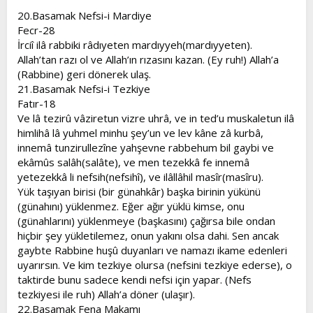
20.Basamak Nefsi-i Mardiye
Fecr-28
İrciî ilâ rabbiki râdıyeten mardıyyeh(mardıyyeten).
Allah’tan razı ol ve Allah’ın rızasını kazan. (Ey ruh!) Allah’a
(Rabbine) geri dönerek ulaş.
21.Basamak Nefsi-i Tezkiye
Fatır-18
Ve lâ tezirû vâziretun vizre uhrâ, ve in ted’u muskaletun ilâ
himlihâ lâ yuhmel minhu şey’un ve lev kâne zâ kurbâ,
innemâ tunzirullezîne yahşevne rabbehum bil gaybi ve
ekâmûs salâh(salâte), ve men tezekkâ fe innemâ
yetezekkâ li nefsih(nefsihî), ve ilâllâhil masîr(masîru).
Yük taşıyan birisi (bir günahkâr) başka birinin yükünü
(günahını) yüklenmez. Eğer ağır yüklü kimse, onu
(günahlarını) yüklenmeye (başkasını) çağırsa bile ondan
hiçbir şey yükletilemez, onun yakını olsa dahi. Sen ancak
gaybte Rabbine huşû duyanları ve namazı ikame edenleri
uyarırsın. Ve kim tezkiye olursa (nefsini tezkiye ederse), o
taktirde bunu sadece kendi nefsi için yapar. (Nefs
tezkiyesi ile ruh) Allah’a döner (ulaşır).
22.Basamak Fena Makamı