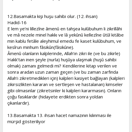
12.Basamakta kişi huşu sahibi olur. (12. ihsan)
Hadid-16
E lem ye’ni lillezîne âmenû en tahşea kulûbuhum li zikrillâhi
ve mâ nezele minel hakkı ve lâ yekûnû kellezîne ûtûl kitâbe
min kablu fetâle aleyhimul emedu fe kaset kulûbuhum, ve
kesîrun minhum fâsikûn(fâsikûne).
Âmenû olanların kalplerinde, Allah’ın zikri ile (ve bu zikirle)
Hakk’tan inen şeyle (nurla) huşûya ulaşmak (huşû sahibi
olmak) zamanı gelmedi mi? Kendilerine kitap verilen ve
sonra aradan uzun zaman geçen (ve bu zaman zarfında
Allah’ı zikretmedikleri için) kalpleri kasiyet bağlayan (kalpleri
zikirsizlikten kararan ve sertleşen ve hastalanan) kimseler
gibi olmasınlar (zikretsinler ki kalpleri kararmasın). Onların
çoğu fasıklardır (hidayete erdikten sonra yoldan
çıkanlardır).
13.Basamakta 13. ihsan hacet namazının kılınması ile
mürşid gösteriliyor