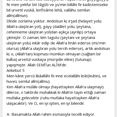
fe men yekfur bit tâgûti ve yu’min billâhi fe kadistemseke
bil urvetil vuskâ, lenfisâme lehâ, vallâhu semîun
alîm(alîmun).
Dînde zorlama yoktur. Andolsun ki; irşad (hidayet yolu;
Allah’a ulaştıran yol), gayy (dalâlet yolu; şeytana,
cehenneme ulaştıran yol)dan açıkça (ayrılıp) ortaya
çıkmıştır. O zaman; kim tagutu (şeytanı ve şeytana
ulaştıran yolu) inkâr edip de Allah’a îmân ederse (mü’min
olursa) (Allah’a ulaştıran yolu tercih ederse), artık andolsun
ki; o, (Allah’tan) kopması mümkün olmayan (sağlam bir
kulba) urvetül vuskaya (mürşidin eline) (tutunup)
yapışmıştır. Allah SEMÎ’un ALÎM’dir.
Ankebut 5
Men kâne yercû likâallâhi fe inne ecelallâhi leât(leâtin), ve
huves semîul alîm(alîmu).
Kim Allah’a mülâki olmayı (hayattayken Allah’a ulaşmayı)
dilerse, o taktirde muhakkak ki Allah’ın tayin ettiği zaman
mutlaka gelecektir (ruhu mutlaka hayattayken Allah’a
ulaşacaktır). Ve O, en iyi işiten, en iyi bilendir.
4- Basamakta Allah rahim esmasıyla tecelli ediyor.