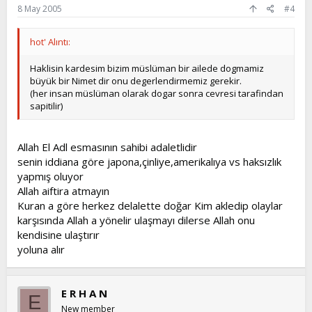
8 May 2005
#4
hot' Alıntı:
Haklisin kardesim bizim müslüman bir ailede dogmamiz
büyük bir Nimet dir onu degerlendirmemiz gerekir.
(her insan müslüman olarak dogar sonra cevresi tarafindan
sapitilir)
Allah El Adl esmasının sahibi adaletlidir
senin iddiana göre japona,çinliye,amerikalıya vs haksızlık
yapmış oluyor
Allah aiftira atmayın
Kuran a göre herkez delalette doğar Kim akledip olaylar
karşısında Allah a yönelir ulaşmayı dilerse Allah onu
kendisine ulaştırır
yoluna alır
E R H A N
E
New member