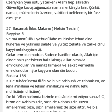
üzeriyken (yan üstü yatarken) Allah’ı hep zikredin!
Güvenliğe kavuştuğunuzda namazı erkânıyla kılın. Çünkü;
namaz, mü’minlerin üzerine, vakitleri belirlenmiş bir farz
olmuştur.
27. Basamak İhlas Makamı ( Nefsin Teslimi)
Beyyine-5
Ve mâ umirû illâ li ya’budûllâhe muhlisîne lehud dîne
hunefâe ve yukîmûs salâte ve yu’tûz zekâte ve zâlike dînul
kayyimeh(kayyimeti).
Onlar emrolunmadılar. Sadece hanifler olarak, Allah için
dînde halis (nefslerini halis kılmış) kullar olmakla
emrolundular. Ve namaz kılmakla ve zekât vermekle
emrolundular. İşte kayyum olan dîn budur.
Bakara-139
Kul e tuhâccûnenâ fîllâhi ve huve rabbunâ ve rabbukum, ve
lenâ â'mâlunâ ve lekum a'mâlukum ve nahnu lehu
muhlisûn(muhlisûne).
De ki: "Allah hakkında bizimle mücâdele mi ediyorsunuz? O,
bizim de Rabbimizdir, sizin de Rabbinizdir. Bizim
amellerimiz bize, sizin amelleriniz de size aittir. Ve biz,