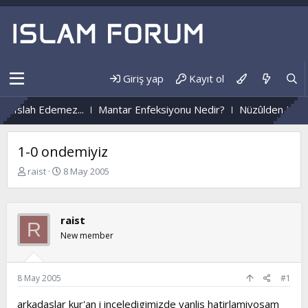
Giriş yap
Kayıt ol
ez...
Mantar Enfeksiyonu Nedir?
Nüzûlden Hayata...
1-0 ondemiyiz
K
B
raist
8 May 2005
o
a
n
ş
b
l
raist
u
a
R
y
n
New member
u
g
b
ı
a
ç
8 May 2005
#1
ş
t
l
a
arkadaslar kur'an i inceledigimizde yanlis hatirlamiyosam
a
r