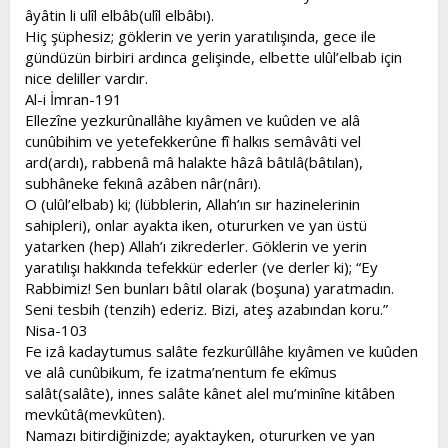
âyâtin li ulîl elbâb(ulîl elbâbı).
Hiç şüphesiz; göklerin ve yerin yaratılışında, gece ile
gündüzün birbiri ardınca gelişinde, elbette ulûl’elbab için
nice deliller vardır.
Al-i İmran-191
Ellezîne yezkurûnallâhe kıyâmen ve kuûden ve alâ
cunûbihim ve yetefekkerûne fî halkıs semâvâti vel
ard(ardı), rabbenâ mâ halakte hâzâ bâtılâ(bâtılan),
subhâneke fekınâ azâben nâr(nârı).
O (ulûl’elbab) ki; (lübblerin, Allah’ın sır hazinelerinin
sahipleri), onlar ayakta iken, otururken ve yan üstü
yatarken (hep) Allah’ı zikrederler. Göklerin ve yerin
yaratılışı hakkında tefekkür ederler (ve derler ki); “Ey
Rabbimiz! Sen bunları bâtıl olarak (boşuna) yaratmadın.
Seni tesbih (tenzih) ederiz. Bizi, ateş azabından koru.”
Nisa-103
Fe izâ kadaytumus salâte fezkurûllâhe kıyâmen ve kuûden
ve alâ cunûbikum, fe izatma’nentum fe ekîmus
salât(salâte), innes salâte kânet alel mu’minîne kitâben
mevkûtâ(mevkûten).
Namazı bitirdiğinizde; ayaktayken, otururken ve yan