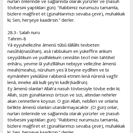
nurları önlerinde ve sağlarında olarak yürürler ve (nasuh
tövbesini yaptıkları gün): “Rabbimiz nurumuzu tamamla,
bizlere mağfiret et (günahlarımızı sevaba çevir), muhakkak
ki; Sen, herşeye kaadirsin.” derler.
28.3- Salah nuru
Tahrim-8
Yâ eyyuhellezîne âmenû tûbû ilâllâhi tevbeten
nasûhâ(nasûhan), asâ rabbukum en yukeffire ankum
seyyiâtikum ve yudhilekum cennâtin tecrî min tahtihel
enhâru, yevme lâ yuhzîllâhun nebiyye vellezîne âmenû
meah(meahu), nûruhum yes'â beyne eydîhim ve bi
eymânihim yekûlûne rabbenâ etmim lenâ nûrenâ vagfir
lenâ, inneke alâ kulli şey'in kadîr(kadîrun).
Ey âmenû olanlar! Allah’a nasuh tövbesiyle tövbe edin ki;
Allah, sizin günahlarınızı örtsün ve sizi, altından nehirler
akan cennetlere koysun. O gün Allah, nebîleri ve onlarla
birlikte âmenû olanları utandırmayacaktır. (O gün) onlar,
nurları önlerinde ve sağlarında olarak yürürler ve (nasuh
tövbesini yaptıkları gün): “Rabbimiz nurumuzu tamamla,
bizlere mağfiret et (günahlarımızı sevaba çevir), muhakkak
ki; Sen, herşeye kaadirsin.” derler.