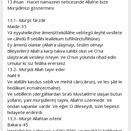
13.ihsan : Hacet namazının neticesinde Allah’ın bize
Mürşidimizi göstermesi
13.1- Mürşit farzdır
Maide-35
Yâ eyyuhellezîne âmenûttekûllâhe vebtegû ileyhil vesîlete
ve câhidû fî sebîlihi leallekum tuflihûn(tuflihûne).
Ey âmenû olanlar (Allah’a ulaşmayı, teslim olmayı
dileyenler)! Allah’a karşı takva sahibi olun ve O’na
ulaştıracak vesileyi isteyin. Ve O’nun yolunda cihad edin.
Umulur ki; siz felâha erersiniz.
13.2- Mürşidi Allah tayin eder
Nahl 9
Ve alallâhi kasdus sebîli ve minhâ câir(câirun), ve lev şâe le
hedâkum ecmaîn(ecmaîne).
Ve sebîllerin (dergâhlardan Sıratı Mustakîm’e ulaşan bütün
yolların, yani mürşidlerin) tayini, Allah’ın üzerinedir. Ve
ondan sapanlar vardır. Ve eğer O dileseydi, sizin hepinizi
hidayete erdirirdi.
13.3- Mürşit Allahtan istenir
Bakara-45
Vesteînû bis sabri ves salât(sâlâti), ve innehâ le kebîretun