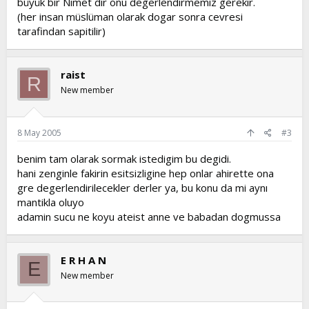
büyük bir Nimet dir onu degerlendirmemiz gerekir.
(her insan müslüman olarak dogar sonra cevresi
tarafindan sapitilir)
raist
R
New member
8 May 2005
#3
benim tam olarak sormak istedigim bu degidi.
hani zenginle fakirin esitsizligine hep onlar ahirette ona
gre degerlendirilecekler derler ya, bu konu da mi aynı
mantikla oluyo
adamin sucu ne koyu ateist anne ve babadan dogmussa
E R H A N
E
New member