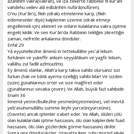
âzânihim vakrâ(vakran), ve izâ zekerte rabbeke fîl kur’âni
vahdehu vellev alâ edbârihim nufûrâ(nufûren).
O’nu (Kur’ân’ı), fıkıh (idrak) etmelerine karşı, (fıkıh
edemesinler diye) kalplerinin üzerine (idrak etmeyi
engellemek için) ekinnet ve onların kulaklarına vakra (işitme
engeli) kıldık. Ve sen Kur’ân’da Rabbinin tekliğini zikrettiğin
zaman, nefretle arkalarına döndüler.
Enfal 29
Yâ eyyuhellezîne âmenû in tettekullâhe yec’al lekum
furkânen ve yukeffir ankum seyyiâtikum ve yagfir lekum,
vallâhu zul fadlil azîm(azîmi).
Ey âmenû olanlar, Allah’a karşı takva sahibi olursanız sizi
furkan (hak ve bâtılı ayırma özelliği) sahibi kılar! Ve sizden
(sizin) günahlarınızı örter ve size mağfiret eder
(günahlarınızı sevaba çevirir). Ve Allah, büyük fazl sahibidir.
Enam 36
İnnemâ yestecîbullezîne yesmeûn(yesmeûne), vel mevtâ
yeb’asuhumullâhu summe ileyhi yurceûn(yurceûne).
(Davete) ancak işitenler icabet eder. Ve Allah, ölüleri (ölü
olan kulaklardaki işitme hassasını, ölü olan kalplerdeki fuad
hassasını, ölü olan gözlerdeki görme hassasını) diriltir.
Sonra ona döndürülürler. (Hayatta iken, ruhu mürşid eliyle