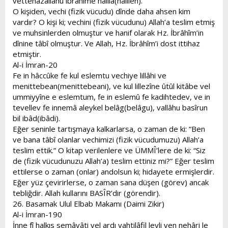
vettehazallâhu ibrâhîme halîlâ(halîlen).
O kişiden, vechi (fizik vücudu) dînde daha ahsen kim
vardır? O kişi ki; vechini (fizik vücudunu) Allah’a teslim etmiş
ve muhsinlerden olmuştur ve hanif olarak Hz. İbrâhîm’in
dînine tâbî olmuştur. Ve Allah, Hz. İbrâhîm’i dost ittihaz
etmiştir.
Al-i İmran-20
Fe in hâccûke fe kul eslemtu vechiye lillâhi ve
menittebean(menittebeani), ve kul lillezîne ûtûl kitâbe vel
ummiyyîne e eslemtum, fe in eslemû fe kadihtedev, ve in
tevellev fe innemâ aleykel belâg(belâgu), vallâhu basîrun
bil ibâd(ibâdi).
Eğer seninle tartışmaya kalkarlarsa, o zaman de ki: “Ben
ve bana tâbî olanlar vechimizi (fizik vücudumuzu) Allah’a
teslim ettik.” O kitap verilenlere ve ÜMMÎ’lere de ki: “Siz
de (fizik vücudunuzu Allah’a) teslim ettiniz mi?” Eğer teslim
ettilerse o zaman (onlar) andolsun ki; hidayete ermişlerdir.
Eğer yüz çevirirlerse, o zaman sana düşen (görev) ancak
tebliğdir. Allah kullarını BASÎR’dir (görendir).
26. Basamak Ulul Elbab Makamı (Daimi Zikir)
Al-i İmran-190
İnne fî halkıs semâvâti vel ardı vahtilâfil leyli ven nehâri le