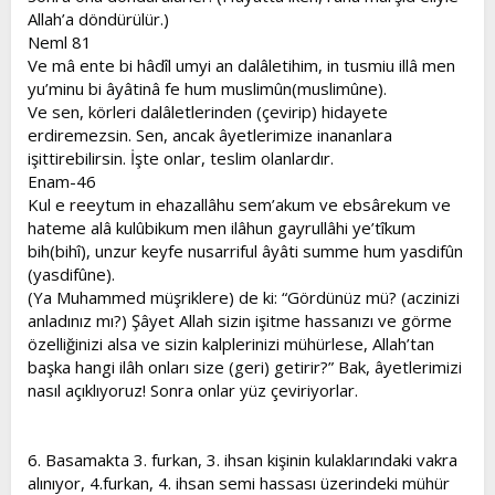
Allah’a döndürülür.)
Neml 81
Ve mâ ente bi hâdîl umyi an dalâletihim, in tusmiu illâ men
yu’minu bi âyâtinâ fe hum muslimûn(muslimûne).
Ve sen, körleri dalâletlerinden (çevirip) hidayete
erdiremezsin. Sen, ancak âyetlerimize inananlara
işittirebilirsin. İşte onlar, teslim olanlardır.
Enam-46
Kul e reeytum in ehazallâhu sem’akum ve ebsârekum ve
hateme alâ kulûbikum men ilâhun gayrullâhi ye’tîkum
bih(bihî), unzur keyfe nusarriful âyâti summe hum yasdifûn
(yasdifûne).
(Ya Muhammed müşriklere) de ki: “Gördünüz mü? (aczinizi
anladınız mı?) Şâyet Allah sizin işitme hassanızı ve görme
özelliğinizi alsa ve sizin kalplerinizi mühürlese, Allah’tan
başka hangi ilâh onları size (geri) getirir?” Bak, âyetlerimizi
nasıl açıklıyoruz! Sonra onlar yüz çeviriyorlar.
6. Basamakta 3. furkan, 3. ihsan kişinin kulaklarındaki vakra
alınıyor, 4.furkan, 4. ihsan semi hassası üzerindeki mühür