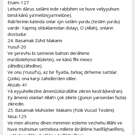
Enam-127
Lehum dârus selâmi inde rabbihim ve huve veliyyuhum
bimâ kânû ya’melûn(ya’melûne).
Rab’lerinin katında onlar için selâm yurdu (teslim yurdu)
vardır. Yapmış olduklarından dolayı, O (Allah), onların
dostudur.
24. Basamak Zühd Makamı
Yusuf-20
Ve şerevhu bi semenin bahsin derâhime
ma’dûdeh(ma’dûdetin), ve kânû fîhi minez
zâhidîn(zâhidîne).
Ve onu (Yusuf’u), az bir fiyatla, birkaç dirheme sattılar.
Çünkü; ona karşı zahidlerden idiler.
Ahzab-41
Yâ eyyuhellezîne âmenûzkûrullâhe zikren kesîrâ(kesîran).
Ey âmenû olanlar! Allah’ı çok zikirle (günün yarısından fazla)
zikredin.
25. Basamak Muhsinler Makamı (Fizik Vücud Teslimi)
Nisa-125
Ve men ahsenu dînen mimmen esleme vechehu lillâhi ve
huve muhsinun vettebea millete ibrâhîme hanîfâ(hanîfen),