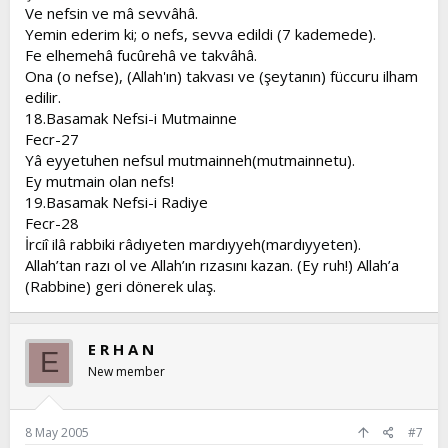
Ve nefsin ve mâ sevvâhâ.
Yemin ederim ki; o nefs, sevva edildi (7 kademede).
Fe elhemehâ fucûrehâ ve takvâhâ.
Ona (o nefse), (Allah'ın) takvası ve (şeytanın) füccuru ilham
edilir.
18.Basamak Nefsi-i Mutmainne
Fecr-27
Yâ eyyetuhen nefsul mutmainneh(mutmainnetu).
Ey mutmain olan nefs!
19.Basamak Nefsi-i Radiye
Fecr-28
İrciî ilâ rabbiki râdıyeten mardıyyeh(mardıyyeten).
Allah’tan razı ol ve Allah’ın rızasını kazan. (Ey ruh!) Allah’a
(Rabbine) geri dönerek ulaş.
E R H A N
E
New member
8 May 2005
#7