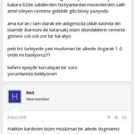
bakara 62de sabiilerden histiyanlardan.musevilerden salih
t
i
a
h
amel isleyen cennete gidebilir gibi bisey yaziyodu
n
i
ama kur'an i tam olarak ele aldigimizda (Allah katinda din
islamdir ibaresini de katarsak) islam disindakilerin cennete
gitmesi cok cok zor bir hal aliyo.
peki biz turkiyede yani musluman bir ulkede dogarak 1-0
onde mi basliyoruz??
kafami epeydir kurcalayan bir soru
yorumlarinizi bekliyorum
hot
H
New member
8 May 2005
#2
Haklisin kardesim bizim müslüman bir ailede dogmamiz