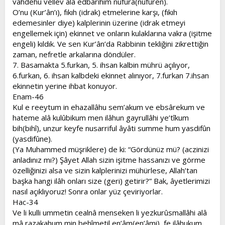
vahdehu vellev alâ edbârihim nufûrâ(nufûren).
O’nu (Kur’ân’ı), fıkıh (idrak) etmelerine karşı, (fıkıh
edemesinler diye) kalplerinin üzerine (idrak etmeyi
engellemek için) ekinnet ve onların kulaklarına vakra (işitme
engeli) kıldık. Ve sen Kur’ân’da Rabbinin tekliğini zikrettiğin
zaman, nefretle arkalarına döndüler.
7. Basamakta 5.furkan, 5. ihsan kalbin mührü açılıyor,
6.furkan, 6. ihsan kalbdeki ekinnet alınıyor, 7.furkan 7.ihsan
ekinnetin yerine ihbat konuyor.
Enam-46
Kul e reeytum in ehazallâhu sem’akum ve ebsârekum ve
hateme alâ kulûbikum men ilâhun gayrullâhi ye’tîkum
bih(bihî), unzur keyfe nusarriful âyâti summe hum yasdifûn
(yasdifûne).
(Ya Muhammed müşriklere) de ki: “Gördünüz mü? (aczinizi
anladınız mı?) Şâyet Allah sizin işitme hassanızı ve görme
özelliğinizi alsa ve sizin kalplerinizi mühürlese, Allah’tan
başka hangi ilâh onları size (geri) getirir?” Bak, âyetlerimizi
nasıl açıklıyoruz! Sonra onlar yüz çeviriyorlar.
Hac-34
Ve li kulli ummetin cealnâ menseken li yezkurûsmallâhi alâ
mâ razakahum min behîmetil en’âm(en’âmi), fe ilâhukum