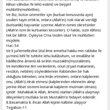
ilâhun vâhıdun fe lehû eslimû ve beşşiril
muhbitîn(muhbitîne).
Ve Biz, bütün ümmetler için (kurban konusunda aynı)
usulleri tayin ettik ki, onlara (Allah’ın) rızık olarak verdiği
(kurbanlık) hayvanlar üzerine Allah’ın ismini zikretsinler
(Allah’ın ismi ile kurbanları kessinler). O halde, sizin ilâhınız
tek bir ilâhtır. Öyleyse O’na teslim olun! Ve muhbitleri
müjdele.
Hac-54
Ve li ya’lemellezîne ûtul ılme ennehul hakku min rabbike fe
yu’minû bihî fe tuhbite lehu kulûbuhum, ve innallâhe le
hâdillezîne âmenû ilâ sırâtın mustakîm(mustakîmin).
Ve kendilerine ilim verilenlerin, onun (irşad makamının,
resûlün, nebînin) söylediklerinin Rabbinden bir hak
olduğunu bilmeleri, ona îmân etmeleri, onların kalplerinin
onu, (Allah’ı) idrak etmesi (kalplerinden ekinnetin alınıp
yerine ihbat sistemi konarak kalplerin mutmain olması)
içindir. Muhakkak ki Allah, âmenû olanları (Allah’a ulaşmayı
dileyenleri) mutlaka Sıratı Mustakîm’e hidayet edendir.
8.Basamakta 8. ihsan Allah kişinin kalbine ulaşıyor
Tegabün-11