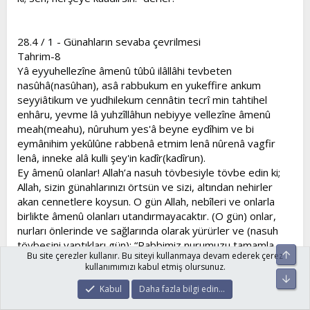
28.4 / 1 - Günahların sevaba çevrilmesi
Tahrim-8
Yâ eyyuhellezîne âmenû tûbû ilâllâhi tevbeten
nasûhâ(nasûhan), asâ rabbukum en yukeffire ankum
seyyiâtikum ve yudhilekum cennâtin tecrî min tahtihel
enhâru, yevme lâ yuhzîllâhun nebiyye vellezîne âmenû
meah(meahu), nûruhum yes'â beyne eydîhim ve bi
eymânihim yekûlûne rabbenâ etmim lenâ nûrenâ vagfir
lenâ, inneke alâ kulli şey'in kadîr(kadîrun).
Ey âmenû olanlar! Allah’a nasuh tövbesiyle tövbe edin ki;
Allah, sizin günahlarınızı örtsün ve sizi, altından nehirler
akan cennetlere koysun. O gün Allah, nebîleri ve onlarla
birlikte âmenû olanları utandırmayacaktır. (O gün) onlar,
nurları önlerinde ve sağlarında olarak yürürler ve (nasuh
tövbesini yaptıkları gün): “Rabbimiz nurumuzu tamamla,
Üst
Bu site çerezler kullanır. Bu siteyi kullanmaya devam ederek çerez
bizlere mağfiret et (günahlarımızı sevaba çevir), muhakkak
kullanımımızı kabul etmiş olursunuz.
ki; Sen, herşeye kaadirsin.” derler.
Alt
Kabul
Daha fazla bilgi edin…
28.4 / 2 - İrşada ulaşma