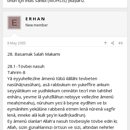
onun için ihlâs sahibi (MUHLİS) (kul)larız.
E R H A N
E
New member
8 May 2005
#8
28. Basamak Salah Makamı
28.1-Tövbei nasuh
Tahrim-8
Yâ eyyuhellezîne âmenû tûbû ilâllâhi tevbeten
nasûhâ(nasûhan), asâ rabbukum en yukeffire ankum
seyyiâtikum ve yudhilekum cennâtin tecrî min tahtihel
enhâru, yevme lâ yuhzîllâhun nebiyye vellezîne âmenû
meah(meahu), nûruhum yes'â beyne eydîhim ve bi
eymânihim yekûlûne rabbenâ etmim lenâ nûrenâ vagfir
lenâ, inneke alâ kulli şey'in kadîr(kadîrun).
Ey âmenû olanlar! Allah’a nasuh tövbesiyle tövbe edin ki;
Allah, sizin günahlarınızı örtsün ve sizi, altından nehirler