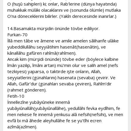
O (huşû sahipleri) ki; onlar, Rab'lerine (dünya hayatında)
muhakkak mülâki olacaklarını ve (sonunda ölümle) mutlaka
O'na döneceklerini bilirler. (Yakîn derecesinde inanırlar.)
14.Basamakta mürşidin önünde tövbe ediliyor.
Furkan-70
İllâ men tâbe ve âmene ve amile amelen sâlihanfe ulâike
yubeddilullâhu seyyiâtihim hasenât(hasenâtin), ve
kânallâhu gafûren rahîmâ(rahîmen).
Ancak kim (mürşidi önünde) tövbe eder (böylece kalbine
îmân yazılıp, îmânı artan) mü’min olur ve salih amel (nefs
tezkiyesi) yaparsa, o taktirde işte onların, Allah,
seyyiatlerini (günahlarını) hasenata (sevaba) çevirir. Ve
Allah, Gafûr’dur (günahları sevaba çeviren), Rahîm’dir
(rahmet gönderen).
Fetih-10
İnnellezîne yubâyiûneke innemâ
yubâyiûnallâh(yubâyiûnallâhe), yedullâhi fevka eydîhim, fe
men nekese fe innemâ yenkusu alâ nefsih(nefsihi), ve men
evfâ bi mâ âhede aleyhullâhe fe se yu’tîhi ecren
azîmâ(azîmen).