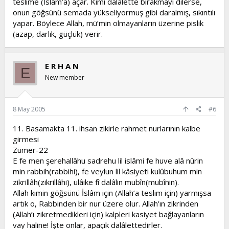
teslime (İslâm’a) açar. Kimi dalâlette bırakmayı dilerse,
onun göğsünü semada yükseliyormuş gibi daralmış, sıkıntılı
yapar. Böylece Allah, mü’min olmayanların üzerine pislik
(azap, darlık, güçlük) verir.
E R H A N
E
New member
8 May 2005
#6
11. Basamakta 11. ihsan zikirle rahmet nurlarının kalbe
girmesi
Zümer-22
E fe men şerehallâhu sadrehu lil islâmi fe huve alâ nûrin
min rabbih(rabbihi), fe veylun lil kâsiyeti kulûbuhum min
zikrillâh(zikrillâhi), ulâike fî dalâlin mubîn(mubînin).
Allah kimin göğsünü İslâm için (Allah’a teslim için) yarmışsa
artık o, Rabbinden bir nur üzere olur. Allah’ın zikrinden
(Allah’ı zikretmedikleri için) kalpleri kasiyet bağlayanların
vay haline! İşte onlar, apaçık dalâlettedirler.