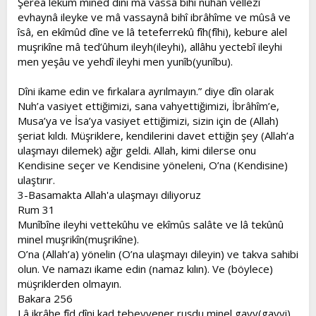
Şerea lekum mined dîni mâ vassâ bihî nûhan vellezî
evhaynâ ileyke ve mâ vassaynâ bihî ibrâhîme ve mûsâ ve
îsâ, en ekîmûd dîne ve lâ teteferrekû fîh(fîhi), kebure alel
muşrikîne mâ ted’ûhum ileyh(ileyhi), allâhu yectebî ileyhi
men yeşâu ve yehdî ileyhi men yunîb(yunîbu).
Dîni ikame edin ve fırkalara ayrılmayın.” diye dîn olarak
Nuh’a vasiyet ettiğimizi, sana vahyettiğimizi, İbrâhîm’e,
Musa’ya ve İsa’ya vasiyet ettiğimizi, sizin için de (Allah)
şeriat kıldı. Müşriklere, kendilerini davet ettiğin şey (Allah’a
ulaşmayı dilemek) ağır geldi. Allah, kimi dilerse onu
Kendisine seçer ve Kendisine yöneleni, O’na (Kendisine)
ulaştırır.
3-Basamakta Allah'a ulaşmayı diliyoruz
Rum 31
Munîbîne ileyhi vettekûhu ve ekîmûs salâte ve lâ tekûnû
minel muşrikîn(muşrikîne).
O’na (Allah’a) yönelin (O’na ulaşmayı dileyin) ve takva sahibi
olun. Ve namazı ikame edin (namaz kılın). Ve (böylece)
müşriklerden olmayın.
Bakara 256
Lâ ikrâhe fîd dîni kad tebeyyener ruşdu minel gayy(gayyi),