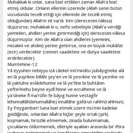
Muhakkak ki onlar, sana biat ettikleri zaman Allah’a biat
etmiş oldular. Onların ellerinin üzerinde (Allah senin bütün
vücudunda tecelli ettiği için ellerinde de tecelli etmiş
olduğundan) Allah’ın eli vardı. Kim (derecesini nâkısa)
düşürürse, muhakkak ki o, nefsi sebebiyle (Allah’a verdiği
yeminleri, ahdleri yerine getirmediği için) derecesini nâkısa
düşürmüştür. Kim de Allah’a olan ahdlerini (yeminini,
misakini ve ahdini) yerine getirirse, ona en büyük mükâfat
(ecir) verilecektir (cennet saadetine ve dünya saadetine
erdirilecektir).
Mumtehine-12
Yâ eyyuhen nebiyyu izâ câekel mû'minâtu yubâyıgneke alâ
en lâ yuşrikne billâhi şey'en ve lâ yesrıkne ve lâ yeznîne ve
lâ yaktulne evlâdehunne ve lâ ye'tîne bi buhtânin
yefterînehu beyne eydî hinne ve ecrulihinne ve lâ
ya'sîneke fî ma'rûfin fe bâyıg hunne vestagfir
lehunnallâh(lehunnallâhe) innallâhe gafûrun rahîm(rahîmun).
Ey Peygamber! Sana biat etmek üzere mü'min kadınlar
geldiğinde, onlardan Allah'a hiçbir şeyle ortak (şirk)
koşmamak, hırsızlık etmemek, zinada bulunmamak,
çocuklarını öldürmemek, elleriyle ayakları arasında bir iftira
uydurup getirmemek ve kendilerine emrettiğim şeylerde