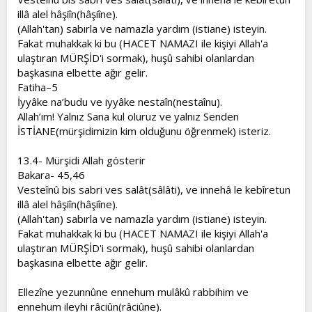
illâ alel hâşiîn(hâşiîne).
(Allah'tan) sabırla ve namazla yardım (istiane) isteyin.
Fakat muhakkak ki bu (HACET NAMAZI ile kişiyi Allah'a
ulaştıran MÜRŞİD'i sormak), huşû sahibi olanlardan
başkasına elbette ağır gelir.
Fatiha–5
İyyâke na’budu ve iyyâke nestaîn(nestaînu).
Allah’ım! Yalnız Sana kul oluruz ve yalnız Senden
İSTİANE(mürşidimizin kim olduğunu öğrenmek) isteriz.
13.4- Mürşidi Allah gösterir
Bakara- 45,46
Vesteînû bis sabri ves salât(sâlâti), ve innehâ le kebîretun
illâ alel hâşiîn(hâşiîne).
(Allah'tan) sabırla ve namazla yardım (istiane) isteyin.
Fakat muhakkak ki bu (HACET NAMAZI ile kişiyi Allah'a
ulaştıran MÜRŞİD'i sormak), huşû sahibi olanlardan
başkasına elbette ağır gelir.
Ellezîne yezunnûne ennehum mulâkû rabbihim ve
ennehum ileyhi râciûn(râciûne).