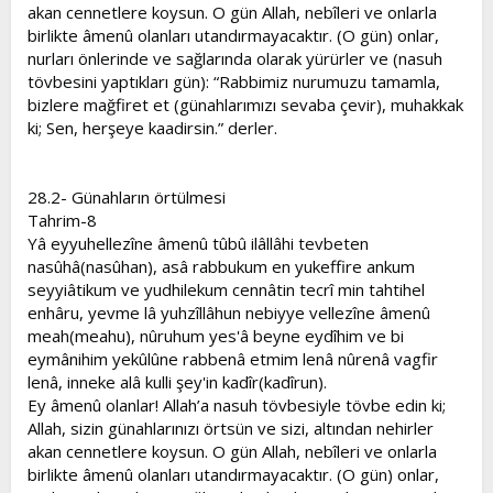
akan cennetlere koysun. O gün Allah, nebîleri ve onlarla
birlikte âmenû olanları utandırmayacaktır. (O gün) onlar,
nurları önlerinde ve sağlarında olarak yürürler ve (nasuh
tövbesini yaptıkları gün): “Rabbimiz nurumuzu tamamla,
bizlere mağfiret et (günahlarımızı sevaba çevir), muhakkak
ki; Sen, herşeye kaadirsin.” derler.
28.2- Günahların örtülmesi
Tahrim-8
Yâ eyyuhellezîne âmenû tûbû ilâllâhi tevbeten
nasûhâ(nasûhan), asâ rabbukum en yukeffire ankum
seyyiâtikum ve yudhilekum cennâtin tecrî min tahtihel
enhâru, yevme lâ yuhzîllâhun nebiyye vellezîne âmenû
meah(meahu), nûruhum yes'â beyne eydîhim ve bi
eymânihim yekûlûne rabbenâ etmim lenâ nûrenâ vagfir
lenâ, inneke alâ kulli şey'in kadîr(kadîrun).
Ey âmenû olanlar! Allah’a nasuh tövbesiyle tövbe edin ki;
Allah, sizin günahlarınızı örtsün ve sizi, altından nehirler
akan cennetlere koysun. O gün Allah, nebîleri ve onlarla
birlikte âmenû olanları utandırmayacaktır. (O gün) onlar,