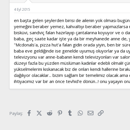
ş
t
l
a
4 Eyl 2015
a
r
t
i
en başta gelen şeylerden birisi de ailenin yok olması bugün
a
h
yemeğini beraber yemez, kahvaltıyı beraber yapmazlarsa nası
n
i
bisküvi, sandviç falan hazırlayıp çantalarına koyuyor ve o da
baba, geç saate kadar işte ya da bir meyhanede anne de, ya 
"Mcdonals'a, pizza hut'a falan gidin orada yiyin, ben bir s
baba eve geldiğinde ise genelde uyumuş oluyorlar ya da uyuy
televizyonu var anne-babanın kendi televizyonları var salond
düzeyi fazla bu yüzden müslüman kadınlar edebli olmalı! ç
yükselmelerini kıskanacak biz de onları kendi hallerine bırak
dağılıyor olacaklar... bizim sağlam bir temelimiz olacak ama 
ihtiyacımız var bir an önce tevhid'e dönün...! onu yaşayın on
Facebook
X (Twitter)
Reddit
Pinterest
Tumblr
WhatsApp
E-posta
Link
Paylaş: