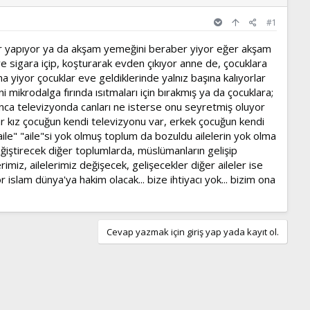
#1
raber yapıyor ya da akşam yemeğini beraber yiyor eğer akşam
e sigara içip, koşturarak evden çıkıyor anne de, çocuklara
a yiyor çocuklar eve geldiklerinde yalnız başına kalıyorlar
ikrodalga fırında ısıtmaları için bırakmış ya da çocuklara;
unca televizyonda canları ne isterse onu seyretmiş oluyor
ar kız çocuğun kendi televizyonu var, erkek çocuğun kendi
aile" "aile"si yok olmuş toplum da bozuldu ailelerin yok olma
iştirecek diğer toplumlarda, müslümanların gelişip
imiz, ailelerimiz değişecek, gelişecekler diğer aileler ise
 islam dünya'ya hakim olacak... bize ihtiyacı yok... bizim ona
Cevap yazmak için giriş yap yada kayıt ol.