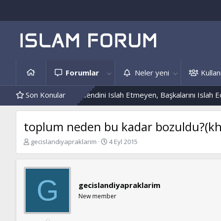
Forumlar
Neler yeni
Kullanı
 Ve Hâdis Örnekleri
Son Konular
Kendini Islah Etmeyen, Başkalarını Islah Edem
toplum neden bu kadar bozuldu?(kha
K
B
gecislandiyapraklarim
4 Eyl 2015
o
a
n
ş
b
l
u
a
G
gecislandiyapraklarim
y
n
u
g
New member
b
ı
a
ç