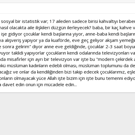
 sosyal bir istatistik var; 17 aileden sadece birisi kahvaltıyı be
l olacakta aile ilişkileri düzgün ilerleyecek? baba, bir kaç kahve v
 işe gidiyor çocuklar kendi başlarına yiyor, anne-baba kendi başların
alışveriş yapıyor ya da kuaförde, eve geç geliyor akşam yemeğini m
üre sonra gelirim" diyor anne eve geldiğinde, çocuklar 2-3 saat boy
or taklidi yapıyorlar çocukların kendi odalarında televizyonları v
a misafirler için ayrı bir televizyon var işte bu "modern çekirdek 
ünkü müslüman kadınların edebli olması, müslüman toplumunu da değ
acağız ve onlar da kendiliğinden bizi takip edecek çocuklarımız, eşler
onların olmayacak yüce Allah işte bizim için işte bunu temenni ediyor
a davet edin onun için mücadele edin...