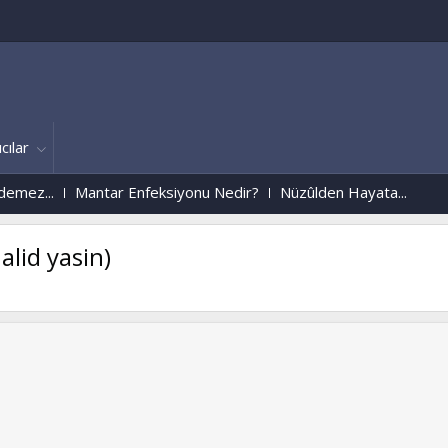
cılar
ez...
Mantar Enfeksiyonu Nedir?
Nüzûlden Hayata...
lid yasin)