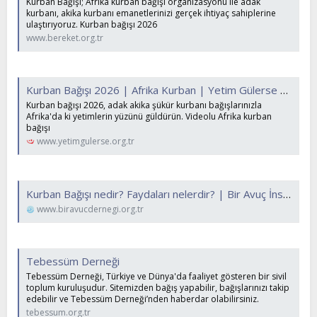
Kurban Bağışı; Afrika kurban bağışı organizasyonu ile adak
kurbanı, akika kurbanı emanetlerinizi gerçek ihtiyaç sahiplerine
ulaştırıyoruz. Kurban bağışı 2026
www.bereket.org.tr
Kurban Bağışı 2026 | Afrika Kurban | Yetim Gülerse Derneği
Kurban bağışı 2026, adak akika şükür kurbanı bağışlarınızla
Afrika'da ki yetimlerin yüzünü güldürün. Videolu Afrika kurban
bağışı
www.yetimgulerse.org.tr
Kurban Bağışı nedir? Faydaları nelerdir? | Bir Avuç İnsani Yardım Derneği
www.biravucdernegi.org.tr
Tebessüm Derneği
Tebessüm Derneği, Türkiye ve Dünya'da faaliyet gösteren bir sivil
toplum kuruluşudur. Sitemizden bağış yapabilir, bağışlarınızı takip
edebilir ve Tebessüm Derneği’nden haberdar olabilirsiniz.
tebessum.org.tr