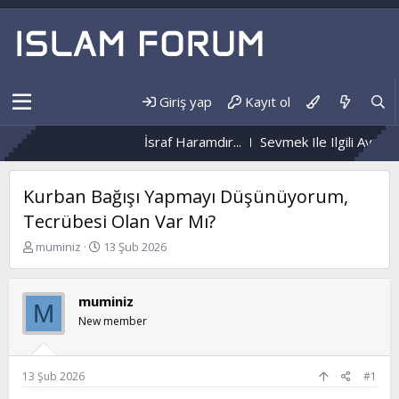
Giriş yap
Kayıt ol
İsraf Haramdır...
Sevmek Ile Ilgili Ayet Ve Hâdis Örnekl
Kurban Bağışı Yapmayı Düşünüyorum,
Tecrübesi Olan Var Mı?
K
B
muminiz
13 Şub 2026
o
a
n
ş
b
l
muminiz
M
u
a
New member
y
n
u
g
b
ı
a
ç
13 Şub 2026
#1
ş
t