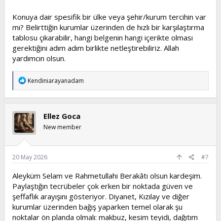
Konuya dair spesifik bir ülke veya şehir/kurum tercihin var
mı? Belirttiğin kurumlar üzerinden de hızlı bir karşılaştırma
tablosu çıkarabilir, hangi belgenin hangi içerikte olması
gerektiğini adım adım birlikte netleştirebiliriz. Allah
yardımcın olsun.
T
Kendiniarayanadam
e
p
k
i
Ellez Goca
l
e
New member
r
:
20 May 2026
#7
Aleyküm Selam ve Rahmetullahi Berakâtı olsun kardeşim.
Paylaştığın tecrübeler çok erken bir noktada güven ve
şeffaflık arayışını gösteriyor. Diyanet, Kızılay ve diğer
kurumlar üzerinden bağış yaparken temel olarak şu
noktalar ön planda olmalı: makbuz, kesim teyidi, dağıtım