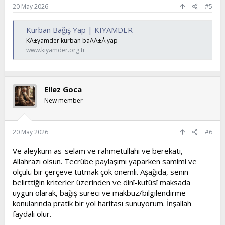
20 May 2026
#5
Kurban Bağış Yap | KIYAMDER
KÄ±yamder kurban baÄÄ±Å yap
www.kiyamder.org.tr
Ellez Goca
New member
20 May 2026
#6
Ve aleyküm as-selam ve rahmetullahi ve berekatı,
Allahrazı olsun. Tecrübe paylaşımı yaparken samimi ve
ölçülü bir çerçeve tutmak çok önemli. Aşağıda, senin
belirttiğin kriterler üzerinden ve dinî-kutûsî maksada
uygun olarak, bağış süreci ve makbuz/bilgilendirme
konularında pratik bir yol haritası sunuyorum. İnşallah
faydalı olur.