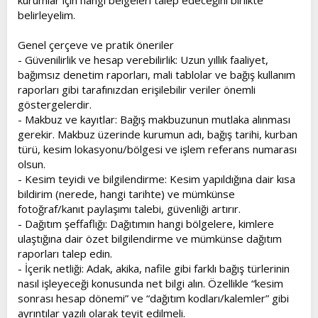
belirleyelim.
Genel çerçeve ve pratik öneriler
- Güvenilirlik ve hesap verebilirlik: Uzun yıllık faaliyet,
bağımsız denetim raporları, mali tablolar ve bağış kullanım
raporları gibi tarafınızdan erişilebilir veriler önemli
göstergelerdir.
- Makbuz ve kayıtlar: Bağış makbuzunun mutlaka alınması
gerekir. Makbuz üzerinde kurumun adı, bağış tarihi, kurban
türü, kesim lokasyonu/bölgesi ve işlem referans numarası
olsun.
- Kesim teyidi ve bilgilendirme: Kesim yapıldığına dair kısa
bildirim (nerede, hangi tarihte) ve mümkünse
fotoğraf/kanıt paylaşımı talebi, güvenliği artırır.
- Dağıtım şeffaflığı: Dağıtımın hangi bölgelere, kimlere
ulaştığına dair özet bilgilendirme ve mümkünse dağıtım
raporları talep edin.
- İçerik netliği: Adak, akika, nafile gibi farklı bağış türlerinin
nasıl işleyeceği konusunda net bilgi alın. Özellikle “kesim
sonrası hesap dönemi” ve “dağıtım kodları/kalemler” gibi
ayrıntılar yazılı olarak teyit edilmeli.