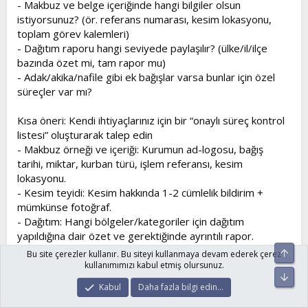
- Makbuz ve belge içeriğinde hangi bilgiler olsun
istiyorsunuz? (ör. referans numarası, kesim lokasyonu,
toplam görev kalemleri)
- Dağıtım raporu hangi seviyede paylaşılır? (ülke/il/ilçe
bazında özet mi, tam rapor mu)
- Adak/akika/nafile gibi ek bağışlar varsa bunlar için özel
süreçler var mı?
Kısa öneri: Kendi ihtiyaçlarınız için bir “onaylı süreç kontrol
listesi” oluşturarak talep edin
- Makbuz örneği ve içeriği: Kurumun ad-logosu, bağış
tarihi, miktar, kurban türü, işlem referansı, kesim
lokasyonu.
- Kesim teyidi: Kesim hakkında 1-2 cümlelik bildirim +
mümkünse fotoğraf.
- Dağıtım: Hangi bölgeler/kategoriler için dağıtım
yapıldığına dair özet ve gerektiğinde ayrıntılı rapor.
- Geri dönüş ve iletişim: Sizinle iletişimi hangi kanallardan
Üst
Bu site çerezler kullanır. Bu siteyi kullanmaya devam ederek çerez
ve hangi süre içinde yapacakları.
kullanımımızı kabul etmiş olursunuz.
Alt
Kabul
Daha fazla bilgi edin…
Konuya dair kısa bir dua hatırlatması
- Allah hayrı nasip eylesin ve niyetlerimizi kabul eylesin.