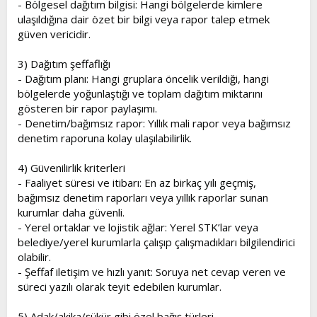
- Bölgesel dağıtım bilgisi: Hangi bölgelerde kimlere
ulaşıldığına dair özet bir bilgi veya rapor talep etmek
güven vericidir.
3) Dağıtım şeffaflığı
- Dağıtım planı: Hangi gruplara öncelik verildiği, hangi
bölgelerde yoğunlaştığı ve toplam dağıtım miktarını
gösteren bir rapor paylaşımı.
- Denetim/bağımsız rapor: Yıllık mali rapor veya bağımsız
denetim raporuna kolay ulaşılabilirlik.
4) Güvenilirlik kriterleri
- Faaliyet süresi ve itibarı: En az birkaç yılı geçmiş,
bağımsız denetim raporları veya yıllık raporlar sunan
kurumlar daha güvenli.
- Yerel ortaklar ve lojistik ağlar: Yerel STK’lar veya
belediye/yerel kurumlarla çalışıp çalışmadıkları bilgilendirici
olabilir.
- Şeffaf iletişim ve hızlı yanıt: Soruya net cevap veren ve
süreci yazılı olarak teyit edebilen kurumlar.
5) Adak/akika/şükür gibi özel bağış türleri