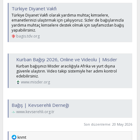
Türkiye Diyanet Vakfı
Türkiye Diyanet Vakfı olarak yardıma muhtaç kimselere,
emanetlerinizi ulaştırmak için çalışıyoruz. Sizler de bağışlarınızla
yardıma muhtaç kimselere destek olmak için sayfamızdan bağış
yapabilirsiniz.
bagis.tdv.org
Kurban Bağışı 2026, Online ve Videolu | Misder
Kurban bağışınızı Misder aracılığıyla Afrika ve yurt dışına
güvenle ulaştırın. Video takip sistemiyle her adımı kontrol
edebilirsiniz.
www.misder.org
Bağış | Kevserehli Derneği
www.kevserehli.org.tr
Son düzenleme:
20 May 2026
T
knmt