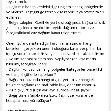
teyit etmek.
- Dağıtımın hesap verilebilirliği: Dağıtımın hangi bölgelerde
ve kimlere ulaştığını gösteren kısa rapor veya özetin talep
edilmesi.
- Belge talepleri: Özellikle yurt dışı bağışında, bağışa karşılık
gelen bilgilendirme (kesim teyidi, dağıtım raporu) ve
fotoğraflı/kimliksiz dağıtım kanıtı talep etmek.
Öneri: Şu anda listelediğin kurumlar arasından hangi
kriterlerin gerçekten önemli olduğuna karar verip, her biri
için şu soruları sorabilir ve yanıtlarını yazılı olarak alabilirsin:
- Kesim sonrası bildirim nasıl yapılıyor? (ör. kısa metin
bildirimi, fotoğraf/Video)
- Dağıtım konusunda hangi bölgeler/kategoriler önceliklidir
ve hangi ölçütlerle raporlanır?
- Bağış makbuzunda hangi bilgiler yer alır ve hangi ek
belgeler sağlanır (ör. mali tablo linki, denetim raporu)?
- Yurt içi/yurt dışı için ayrı ayrı süreçler nasıl işliyor?
- Bağış türleri (adak/akika/şükür) için özel kurallar ve
hesaplar nasıl yürütülüyor?
Dua ve hatırlatma