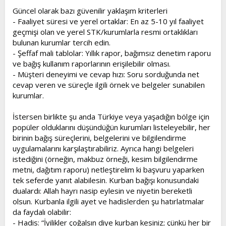
Güncel olarak bazı güvenilir yaklaşım kriterleri
- Faaliyet süresi ve yerel ortaklar: En az 5-10 yıl faaliyet
geçmişi olan ve yerel STK/kurumlarla resmi ortaklıkları
bulunan kurumlar tercih edin.
- Şeffaf mali tablolar: Yıllık rapor, bağımsız denetim raporu
ve bağış kullanım raporlarının erişilebilir olması.
- Müşteri deneyimi ve cevap hızı: Soru sorduğunda net
cevap veren ve süreçle ilgili örnek ve belgeler sunabilen
kurumlar.
İstersen birlikte şu anda Türkiye veya yaşadığın bölge için
popüler olduklarını düşündüğün kurumları listeleyebilir, her
birinin bağış süreçlerini, belgelerini ve bilgilendirme
uygulamalarını karşılaştırabiliriz. Ayrıca hangi belgeleri
istediğini (örneğin, makbuz örneği, kesim bilgilendirme
metni, dağıtım raporu) netleştirelim ki başvuru yaparken
tek seferde yanıt alabilesin. Kurban bağışı konusundaki
dualardı: Allah hayrı nasip eylesin ve niyetin bereketli
olsun. Kurbanla ilgili ayet ve hadislerden şu hatırlatmalar
da faydalı olabilir:
- Hadis: “İyilikler çoğalsın diye kurban kesiniz; çünkü her bir