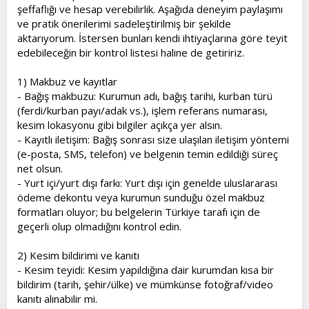
şeffaflığı ve hesap verebilirlik. Aşağıda deneyim paylaşımı
ve pratik önerilerimi sadeleştirilmiş bir şekilde
aktarıyorum. İstersen bunları kendi ihtiyaçlarına göre teyit
edebileceğin bir kontrol listesi haline de getiririz.
1) Makbuz ve kayıtlar
- Bağış makbuzu: Kurumun adı, bağış tarihi, kurban türü
(ferdi/kurban payı/adak vs.), işlem referans numarası,
kesim lokasyonu gibi bilgiler açıkça yer alsın.
- Kayıtlı iletişim: Bağış sonrası size ulaşılan iletişim yöntemi
(e-posta, SMS, telefon) ve belgenin temin edildiği süreç
net olsun.
- Yurt içi/yurt dışı farkı: Yurt dışı için genelde uluslararası
ödeme dekontu veya kurumun sunduğu özel makbuz
formatları oluyor; bu belgelerin Türkiye tarafı için de
geçerli olup olmadığını kontrol edin.
2) Kesim bildirimi ve kanıtı
- Kesim teyidi: Kesim yapıldığına dair kurumdan kısa bir
bildirim (tarih, şehir/ülke) ve mümkünse fotoğraf/video
kanıtı alınabilir mi.