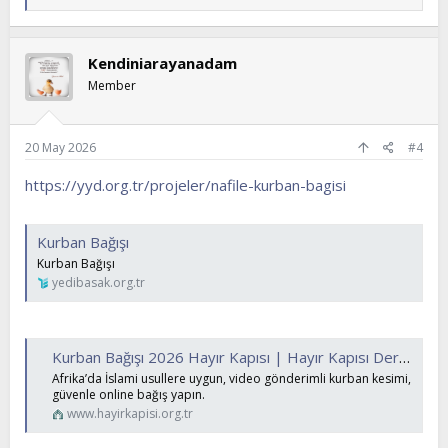
e
p
k
i
Kendiniarayanadam
l
e
Member
r
:
20 May 2026
#4
https://yyd.org.tr/projeler/nafile-kurban-bagisi
Kurban Bağışı
Kurban Bağışı
yedibasak.org.tr
Kurban Bağışı 2026 Hayır Kapısı | Hayır Kapısı Derneği
Afrika’da İslami usullere uygun, video gönderimli kurban kesimi,
güvenle online bağış yapın.
www.hayirkapisi.org.tr