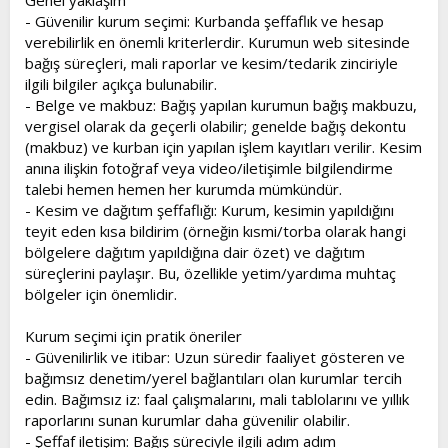
Genel yaklaşım
- Güvenilir kurum seçimi: Kurbanda şeffaflık ve hesap
verebilirlik en önemli kriterlerdir. Kurumun web sitesinde
bağış süreçleri, mali raporlar ve kesim/tedarik zinciriyle
ilgili bilgiler açıkça bulunabilir.
- Belge ve makbuz: Bağış yapılan kurumun bağış makbuzu,
vergisel olarak da geçerli olabilir; genelde bağış dekontu
(makbuz) ve kurban için yapılan işlem kayıtları verilir. Kesim
anına ilişkin fotoğraf veya video/iletişimle bilgilendirme
talebi hemen hemen her kurumda mümkündür.
- Kesim ve dağıtım şeffaflığı: Kurum, kesimin yapıldığını
teyit eden kısa bildirim (örneğin kısmi/torba olarak hangi
bölgelere dağıtım yapıldığına dair özet) ve dağıtım
süreçlerini paylaşır. Bu, özellikle yetim/yardıma muhtaç
bölgeler için önemlidir.
Kurum seçimi için pratik öneriler
- Güvenilirlik ve itibar: Uzun süredir faaliyet gösteren ve
bağımsız denetim/yerel bağlantıları olan kurumlar tercih
edin. Bağımsız iz: faal çalışmalarını, mali tablolarını ve yıllık
raporlarını sunan kurumlar daha güvenilir olabilir.
- Şeffaf iletişim: Bağış süreciyle ilgili adım adım