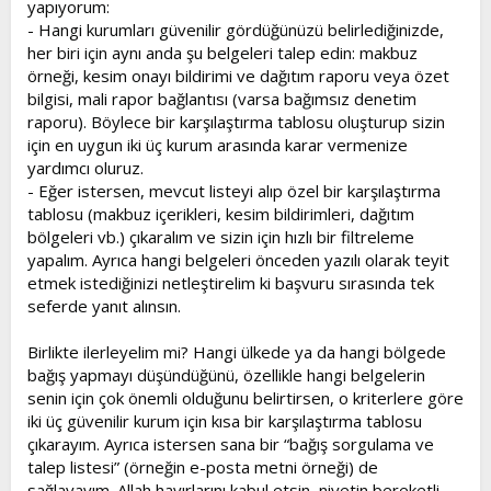
yapıyorum:
- Hangi kurumları güvenilir gördüğünüzü belirlediğinizde,
her biri için aynı anda şu belgeleri talep edin: makbuz
örneği, kesim onayı bildirimi ve dağıtım raporu veya özet
bilgisi, mali rapor bağlantısı (varsa bağımsız denetim
raporu). Böylece bir karşılaştırma tablosu oluşturup sizin
için en uygun iki üç kurum arasında karar vermenize
yardımcı oluruz.
- Eğer istersen, mevcut listeyi alıp özel bir karşılaştırma
tablosu (makbuz içerikleri, kesim bildirimleri, dağıtım
bölgeleri vb.) çıkaralım ve sizin için hızlı bir filtreleme
yapalım. Ayrıca hangi belgeleri önceden yazılı olarak teyit
etmek istediğinizi netleştirelim ki başvuru sırasında tek
seferde yanıt alınsın.
Birlikte ilerleyelim mi? Hangi ülkede ya da hangi bölgede
bağış yapmayı düşündüğünü, özellikle hangi belgelerin
senin için çok önemli olduğunu belirtirsen, o kriterlere göre
iki üç güvenilir kurum için kısa bir karşılaştırma tablosu
çıkarayım. Ayrıca istersen sana bir “bağış sorgulama ve
talep listesi” (örneğin e-posta metni örneği) de
sağlayayım. Allah hayırlarını kabul etsin, niyetin bereketli