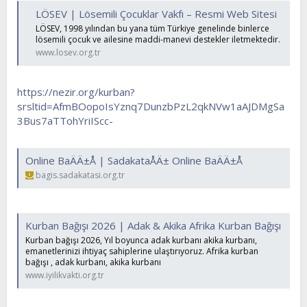
LÖSEV | Lösemili Çocuklar Vakfı – Resmi Web Sitesi
LÖSEV, 1998 yılından bu yana tüm Türkiye genelinde binlerce
lösemili çocuk ve ailesine maddi-manevi destekler iletmektedir.
www.losev.org.tr
https://nezir.org/kurban?
srsltid=AfmBOopoIsYznq7DunzbPzL2qkNVw1aAJDMgSa
3Bus7aTTohYriIScc-
Online BaÄÄ±Å | SadakataÅÄ± Online BaÄÄ±Å
bagis.sadakatasi.org.tr
Kurban Bağışı 2026 | Adak & Akika Afrika Kurban Bağışı
Kurban bağışı 2026, Yıl boyunca adak kurbanı akika kurbanı,
emanetlerinizi ihtiyaç sahiplerine ulaştırıyoruz. Afrika kurban
bağışı , adak kurbanı, akika kurbanı
www.iyilikvakti.org.tr