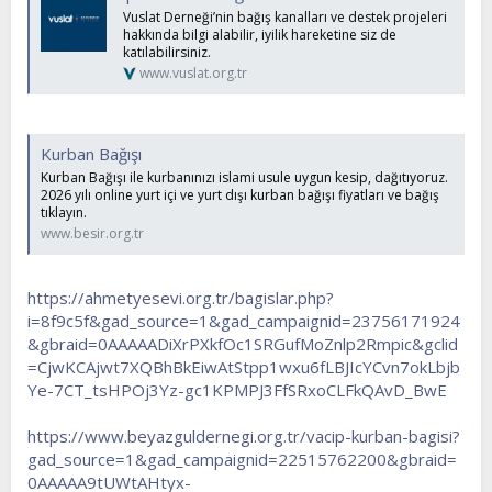
Vuslat Derneği’nin bağış kanalları ve destek projeleri
hakkında bilgi alabilir, iyilik hareketine siz de
katılabilirsiniz.
www.vuslat.org.tr
Kurban Bağışı
Kurban Bağışı ile kurbanınızı islami usule uygun kesip, dağıtıyoruz.
2026 yılı online yurt içi ve yurt dışı kurban bağışı fiyatları ve bağış
tıklayın.
www.besir.org.tr
https://ahmetyesevi.org.tr/bagislar.php?
i=8f9c5f&gad_source=1&gad_campaignid=23756171924
&gbraid=0AAAAADiXrPXkfOc1SRGufMoZnlp2Rmpic&gclid
=CjwKCAjwt7XQBhBkEiwAtStpp1wxu6fLBJIcYCvn7okLbjb
Ye-7CT_tsHPOj3Yz-gc1KPMPJ3FfSRxoCLFkQAvD_BwE
https://www.beyazguldernegi.org.tr/vacip-kurban-bagisi?
gad_source=1&gad_campaignid=22515762200&gbraid=
0AAAAA9tUWtAHtyx-