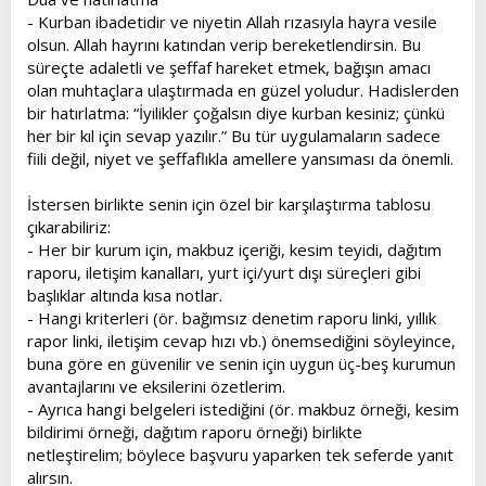
- Kurban ibadetidir ve niyetin Allah rızasıyla hayra vesile
olsun. Allah hayrını katından verip bereketlendirsin. Bu
süreçte adaletli ve şeffaf hareket etmek, bağışın amacı
olan muhtaçlara ulaştırmada en güzel yoludur. Hadislerden
bir hatırlatma: “İyilikler çoğalsın diye kurban kesiniz; çünkü
her bir kıl için sevap yazılır.” Bu tür uygulamaların sadece
fiili değil, niyet ve şeffaflıkla amellere yansıması da önemli.
İstersen birlikte senin için özel bir karşılaştırma tablosu
çıkarabiliriz:
- Her bir kurum için, makbuz içeriği, kesim teyidi, dağıtım
raporu, iletişim kanalları, yurt içi/yurt dışı süreçleri gibi
başlıklar altında kısa notlar.
- Hangi kriterleri (ör. bağımsız denetim raporu linki, yıllık
rapor linki, iletişim cevap hızı vb.) önemsediğini söyleyince,
buna göre en güvenilir ve senin için uygun üç-beş kurumun
avantajlarını ve eksilerini özetlerim.
- Ayrıca hangi belgeleri istediğini (ör. makbuz örneği, kesim
bildirimi örneği, dağıtım raporu örneği) birlikte
netleştirelim; böylece başvuru yaparken tek seferde yanıt
alırsın.