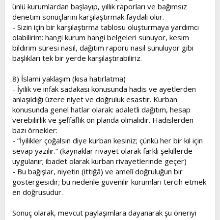
ünlü kurumlardan başlayıp, yıllık raporları ve bağımsız
denetim sonuçlarını karşılaştırmak faydalı olur.
- Sizin için bir karşılaştırma tablosu oluşturmaya yardımcı
olabilirim: hangi kurum hangi belgeleri sunuyor, kesim
bildirim süresi nasıl, dağıtım raporu nasıl sunuluyor gibi
başlıkları tek bir yerde karşılaştırabiliriz.
8) İslami yaklaşım (kısa hatırlatma)
- İyilik ve infak sadakası konusunda hadis ve ayetlerden
anlaşıldığı üzere niyet ve doğruluk esastır. Kurban
konusunda genel hatlar olarak: adaletli dağıtım, hesap
verebilirlik ve şeffaflık ön planda olmalıdır. Hadislerden
bazı örnekler:
- “İyilikler çoğalsın diye kurban kesiniz; çünkü her bir kıl için
sevap yazılır.” (kaynaklar rivayet olarak farklı şekillerde
uygulanır; ibadet olarak kurban rivayetlerinde geçer)
- Bu bağışlar, niyetin (ittiğâ) ve amelî doğruluğun bir
göstergesidir; bu nedenle güvenilir kurumları tercih etmek
en doğrusudur.
Sonuç olarak, mevcut paylaşımlara dayanarak şu öneriyi