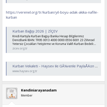
https://verenel.org/tr/kurban/yil-boyu-adak-akika-nafile-
kurban
Kurban Bağışı 2026 | ZİÇEV
Kredi Kartıyla Kurban Bağışı Banka Hesap Bilgilerimiz
DenizBank IBAN: TR95 0013 4000 0000 0556 6001 23 Zihinsel
Yetersiz Çocukları Yetiştirme ve Koruma Vakfı Kurban Bedeli:...
zicev.org.tr
Kurban Vekaleti - Haysev ile GÃ¼venle PaylaÅÄ±n | HAYSEV
www.haysev.org.tr
Kendiniarayanadam
Member