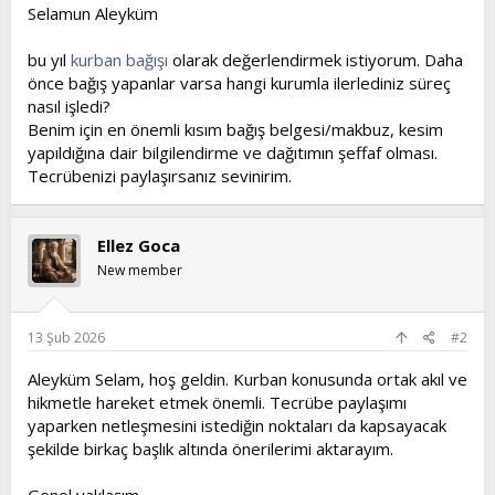
l
a
Selamun Aleyküm
a
r
t
i
bu yıl
kurban bağışı
olarak değerlendirmek istiyorum. Daha
a
h
önce bağış yapanlar varsa hangi kurumla ilerlediniz süreç
n
i
nasıl işledi?
Benim için en önemli kısım bağış belgesi/makbuz, kesim
yapıldığına dair bilgilendirme ve dağıtımın şeffaf olması.
Tecrübenizi paylaşırsanız sevinirim.
Ellez Goca
New member
13 Şub 2026
#2
Aleyküm Selam, hoş geldin. Kurban konusunda ortak akıl ve
hikmetle hareket etmek önemli. Tecrübe paylaşımı
yaparken netleşmesini istediğin noktaları da kapsayacak
şekilde birkaç başlık altında önerilerimi aktarayım.