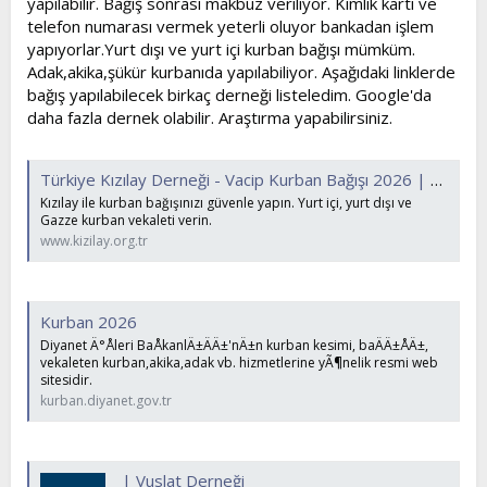
yapılabilir. Bağış sonrası makbuz veriliyor. Kimlik kartı ve
telefon numarası vermek yeterli oluyor bankadan işlem
yapıyorlar.Yurt dışı ve yurt içi kurban bağışı mümküm.
Adak,akika,şükür kurbanıda yapılabiliyor. Aşağıdaki linklerde
bağış yapılabilecek birkaç derneği listeledim. Google'da
daha fazla dernek olabilir. Araştırma yapabilirsiniz.
Türkiye Kızılay Derneği - Vacip Kurban Bağışı 2026 | Vekalet Ver
Kızılay ile kurban bağışınızı güvenle yapın. Yurt içi, yurt dışı ve
Gazze kurban vekaleti verin.
www.kizilay.org.tr
Kurban 2026
Diyanet Ä°Åleri BaÅkanlÄ±ÄÄ±'nÄ±n kurban kesimi, baÄÄ±ÅÄ±,
vekaleten kurban,akika,adak vb. hizmetlerine yÃ¶nelik resmi web
sitesidir.
kurban.diyanet.gov.tr
| Vuslat Derneği