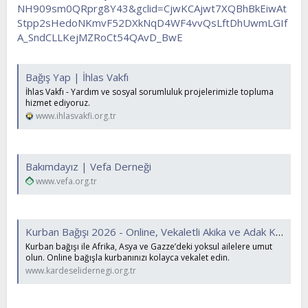
NH909sm0QRprg8Y43&gclid=CjwKCAjwt7XQBhBkEiwAt
Stpp2sHedoNKmvF52DXkNqD4WF4vvQsLftDhUwmLGIf
A_SndCLLKejMZRoCt54QAvD_BwE
Bağış Yap | İhlas Vakfı
İhlas Vakfı - Yardım ve sosyal sorumluluk projelerimizle topluma
hizmet ediyoruz.
www.ihlasvakfi.org.tr
Bakımdayız | Vefa Derneği
www.vefa.org.tr
Kurban Bağışı 2026 - Online, Vekaletli Akika ve Adak Kurbanı
Kurban bağışı ile Afrika, Asya ve Gazze’deki yoksul ailelere umut
olun. Online bağışla kurbanınızı kolayca vekalet edin.
www.kardeselidernegi.org.tr