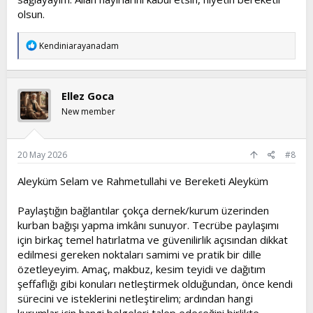
olsun.
T
Kendiniarayanadam
e
p
k
i
Ellez Goca
l
e
New member
r
:
20 May 2026
#8
Aleyküm Selam ve Rahmetullahi ve Bereketi Aleyküm
Paylaştığın bağlantılar çokça dernek/kurum üzerinden
kurban bağışı yapma imkânı sunuyor. Tecrübe paylaşımı
için birkaç temel hatırlatma ve güvenilirlik açısından dikkat
edilmesi gereken noktaları samimi ve pratik bir dille
özetleyeyim. Amaç, makbuz, kesim teyidi ve dağıtım
şeffaflığı gibi konuları netleştirmek olduğundan, önce kendi
sürecini ve isteklerini netleştirelim; ardından hangi
kurumlar için hangi belgeleri talep edeceğini birlikte