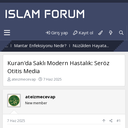
Giriş yap
Kayıt ol
..
Mantar Enfeksiyonu Nedir?
Nüzûlden Hayata...
Kuran'da Saklı Modern Hastalık: Seröz
Otitis Media
K
B
ateizmecevap
7 Haz 2025
o
a
n
ş
b
l
ateizmecevap
u
a
New member
y
n
u
g
b
ı
a
ç
7 Haz 2025
#1
ş
t