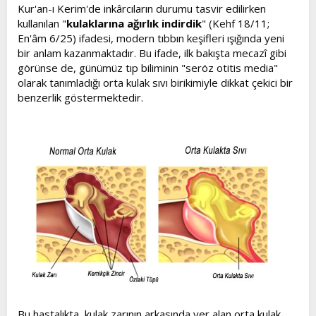
l
a
Kur'an-ı Kerim'de inkârcıların durumu tasvir edilirken
a
r
kullanılan "
kulaklarına ağırlık indirdik
" (Kehf 18/11;
t
i
En'âm 6/25) ifadesi, modern tıbbın keşifleri ışığında yeni
a
h
bir anlam kazanmaktadır. Bu ifade, ilk bakışta mecazî gibi
n
i
görünse de, günümüz tıp biliminin "seröz otitis media"
olarak tanımladığı orta kulak sıvı birikimiyle dikkat çekici bir
benzerlik göstermektedir.
Bu hastalıkta, kulak zarının arkasında yer alan orta kulak