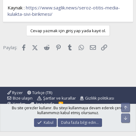
Kaynak :
https://www.saglik.news/seroz-otitis-media-
kulakta-sivi-birikmesi/
Cevap yazmak için giriş yap yada kayıt ol.
Facebook
X (Twitter)
Reddit
Pinterest
Tumblr
WhatsApp
E-posta
Link
Paylaş:
Ryzer
Türkçe (TR)
Bize ulaşın
Şartlar ve kurallar
Gizlilik politikası
Yardım
Ana sayfa
R
Üst
Bu site çerezler kullanır. Bu siteyi kullanmaya devam ederek çerez
S
S
kullanımımızı kabul etmiş olursunuz.
Alt
®
Community platform by XenForo
© 2010-2024 XenForo Ltd.
Kabul
Daha fazla bilgi edin…
islamforum.com.tr
© 2001 - 2024