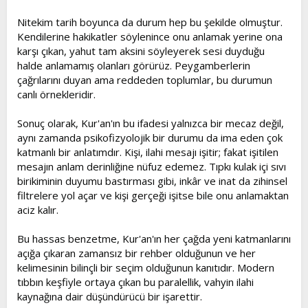
Nitekim tarih boyunca da durum hep bu şekilde olmuştur.
Kendilerine hakikatler söylenince onu anlamak yerine ona
karşı çıkan, yahut tam aksini söyleyerek sesi duyduğu
halde anlamamış olanları görürüz. Peygamberlerin
çağrılarını duyan ama reddeden toplumlar, bu durumun
canlı örnekleridir.
Sonuç olarak, Kur'an'ın bu ifadesi yalnızca bir mecaz değil,
aynı zamanda psikofizyolojik bir durumu da ima eden çok
katmanlı bir anlatımdır. Kişi, ilahi mesajı işitir; fakat işitilen
mesajın anlam derinliğine nüfuz edemez. Tıpkı kulak içi sıvı
birikiminin duyumu bastırması gibi, inkâr ve inat da zihinsel
filtrelere yol açar ve kişi gerçeği işitse bile onu anlamaktan
aciz kalır.
Bu hassas benzetme, Kur'an'ın her çağda yeni katmanlarını
açığa çıkaran zamansız bir rehber olduğunun ve her
kelimesinin bilinçli bir seçim olduğunun kanıtıdır. Modern
tıbbın keşfiyle ortaya çıkan bu paralellik, vahyin ilahi
kaynağına dair düşündürücü bir işarettir.