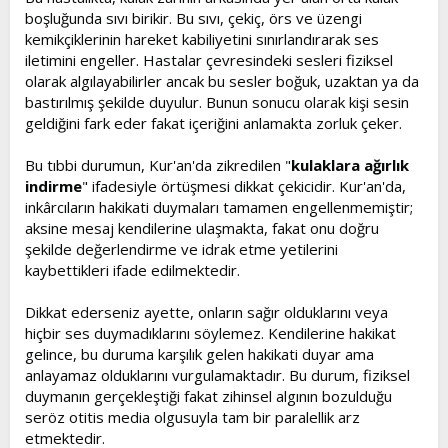
boşluğunda sıvı birikir. Bu sıvı, çekiç, örs ve üzengi
kemikçiklerinin hareket kabiliyetini sınırlandırarak ses
iletimini engeller. Hastalar çevresindeki sesleri fiziksel
olarak algılayabilirler ancak bu sesler boğuk, uzaktan ya da
bastırılmış şekilde duyulur. Bunun sonucu olarak kişi sesin
geldiğini fark eder fakat içeriğini anlamakta zorluk çeker.
Bu tıbbi durumun, Kur'an'da zikredilen "
kulaklara ağırlık
indirme
" ifadesiyle örtüşmesi dikkat çekicidir. Kur'an'da,
inkârcıların hakikati duymaları tamamen engellenmemiştir;
aksine mesaj kendilerine ulaşmakta, fakat onu doğru
şekilde değerlendirme ve idrak etme yetilerini
kaybettikleri ifade edilmektedir.
Dikkat ederseniz ayette, onların sağır olduklarını veya
hiçbir ses duymadıklarını söylemez. Kendilerine hakikat
gelince, bu duruma karşılık gelen hakikati duyar ama
anlayamaz olduklarını vurgulamaktadır. Bu durum, fiziksel
duymanın gerçekleştiği fakat zihinsel algının bozulduğu
seröz otitis media olgusuyla tam bir paralellik arz
etmektedir.