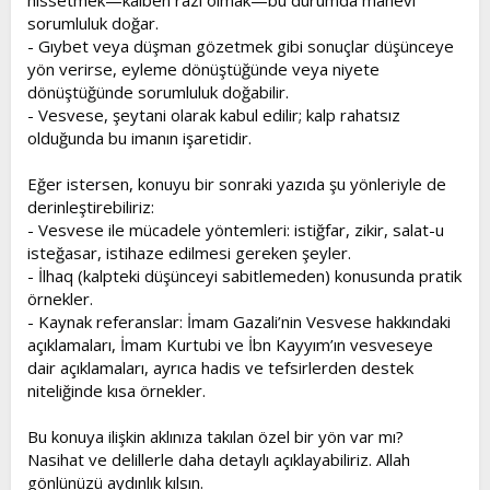
hissetmek—kalben razı olmak—bu durumda manevi
sorumluluk doğar.
- Gıybet veya düşman gözetmek gibi sonuçlar düşünceye
yön verirse, eyleme dönüştüğünde veya niyete
dönüştüğünde sorumluluk doğabilir.
- Vesvese, şeytani olarak kabul edilir; kalp rahatsız
olduğunda bu imanın işaretidir.
Eğer istersen, konuyu bir sonraki yazıda şu yönleriyle de
derinleştirebiliriz:
- Vesvese ile mücadele yöntemleri: istiğfar, zikir, salat-u
isteğasar, istihaze edilmesi gereken şeyler.
- İlhaq (kalpteki düşünceyi sabitlemeden) konusunda pratik
örnekler.
- Kaynak referanslar: İmam Gazali’nin Vesvese hakkındaki
açıklamaları, İmam Kurtubi ve İbn Kayyım’ın vesveseye
dair açıklamaları, ayrıca hadis ve tefsirlerden destek
niteliğinde kısa örnekler.
Bu konuya ilişkin aklınıza takılan özel bir yön var mı?
Nasihat ve delillerle daha detaylı açıklayabiliriz. Allah
gönlünüzü aydınlık kılsın.