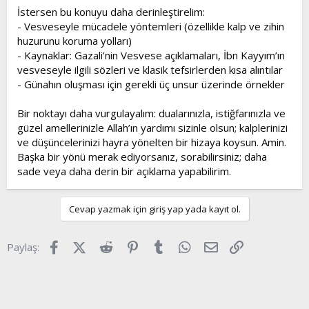
İstersen bu konuyu daha derinleştirelim:
- Vesveseyle mücadele yöntemleri (özellikle kalp ve zihin
huzurunu koruma yolları)
- Kaynaklar: Gazali’nin Vesvese açıklamaları, İbn Kayyım’ın
vesveseyle ilgili sözleri ve klasik tefsirlerden kısa alıntılar
- Günahın oluşması için gerekli üç unsur üzerinde örnekler
Bir noktayı daha vurgulayalım: dualarınızla, istiğfarınızla ve
güzel amellerinizle Allah’ın yardımı sizinle olsun; kalplerinizi
ve düşüncelerinizi hayra yönelten bir hizaya koysun. Amin.
Başka bir yönü merak ediyorsanız, sorabilirsiniz; daha
sade veya daha derin bir açıklama yapabilirim.
Cevap yazmak için giriş yap yada kayıt ol.
Facebook
X (Twitter)
Reddit
Pinterest
Tumblr
WhatsApp
E-posta
Link
Paylaş: