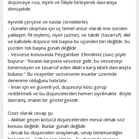
düşünceye rıza, niyeti ve fiiliyle birleşerek davranışa
dönüşebilir.
Ayrıntılı çerçeve ve naslar (örneklerle):
- Günahın oluşması için üç temel unsur olarak öne sürülen
yaklaşım: fiil (eylem), niyet (azme), ve takdir (tasarruf). Akıl
ve kalbdeki düşünce tek başına bu üçünden biri değildir; bu
yüzden tek başına günah değildir.
- Vesvese konusunda Peygamber Efendimiz (sav) şöyle
buyurur: “İnsanın karşısına vesvese gelir; bu vesveseyi
benimseyen ve tasarruf eden Allah’a karşı kibirli davranışta
bulunur.” Bu rivayetler vesvesenin insanlar üzerinde
denenme olduğunu hatırlatır.
- İman için en güvenli yol, düşünceyi kötü görüp
reddetmek ve bu düşüncelerden hemen sıyrılmaktır. Böyle
davranış, imanın bir göstergesidir.
Özet olarak cevap şu:
- Akıldan geçen kötücül düşüncelerden mesul olmak söz
konusu değildir. Bunlar günah değildir.
- Ancak bu düşünceleri onaylamak, sevip benimsediğini