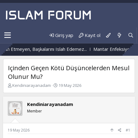
Giriş yap
Kayıt ol
 Etmeyen, Başkalarını Islah Edemez...
Mantar Enfeksiyonu Nedir
Içinden Geçen Kötü Düşüncelerden Mesul
Olunur Mu?
K
B
Kendiniarayanadam
19 May 2026
o
a
n
ş
b
l
Kendiniarayanadam
u
a
Member
y
n
u
g
b
ı
a
ç
19 May 2026
#1
ş
t