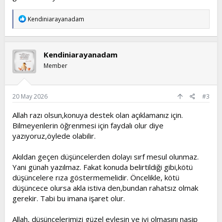
T
Kendiniarayanadam
e
p
k
i
Kendiniarayanadam
l
e
Member
r
:
20 May 2026
#3
Allah razı olsun,konuya destek olan açıklamanız için.
Bilmeyenlerin öğrenmesi için faydalı olur diye
yazıyoruz,öylede olabilir.
Akıldan geçen düşüncelerden dolayı sırf mesul olunmaz.
Yani günah yazılmaz. Fakat konuda belirtildiği gibi,kötü
düşüncelere rıza göstermemelidir. Öncelikle, kötü
düşüncece olursa akla istiva den,bundan rahatsız olmak
gerekir. Tabi bu imana işaret olur.
Allah, düşüncelerimizi güzel eylesin ve iyi olmasını nasip