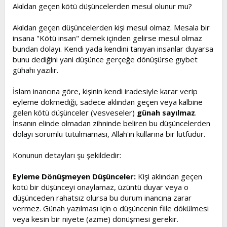
l
a
Akıldan geçen kötü düşüncelerden mesul olunur mu?
a
r
t
i
Akıldan geçen düşüncelerden kişi mesul olmaz. Mesala bir
a
h
insana "Kötü insan" demek içinden gelirse mesul olmaz
n
i
bundan dolayı. Kendi yada kendini tanıyan insanlar duyarsa
bunu dediğini yani düşünce gerçeğe dönüşürse gıybet
gühahı yazılır.
İslam inancına göre, kişinin kendi iradesiyle karar verip
eyleme dökmediği, sadece aklından geçen veya kalbine
gelen kötü düşünceler (vesveseler)
günah sayılmaz
.
İnsanın elinde olmadan zihninde beliren bu düşüncelerden
dolayı sorumlu tutulmaması, Allah'ın kullarına bir lütfudur.
Konunun detayları şu şekildedir:
Eyleme Dönüşmeyen Düşünceler:
Kişi aklından geçen
kötü bir düşünceyi onaylamaz, üzüntü duyar veya o
düşünceden rahatsız olursa bu durum inancına zarar
vermez. Günah yazılması için o düşüncenin fiile dökülmesi
veya kesin bir niyete (azme) dönüşmesi gerekir.