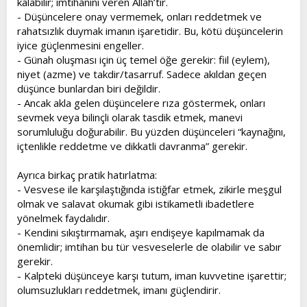
kalabilir; imtihanını veren Allah’tır.
- Düşüncelere onay vermemek, onları reddetmek ve
rahatsızlık duymak imanın işaretidir. Bu, kötü düşüncelerin
iyice güçlenmesini engeller.
- Günah oluşması için üç temel öğe gerekir: fiil (eylem),
niyet (azme) ve takdir/tasarruf. Sadece akıldan geçen
düşünce bunlardan biri değildir.
- Ancak akla gelen düşüncelere rıza göstermek, onları
sevmek veya bilinçli olarak tasdik etmek, manevi
sorumluluğu doğurabilir. Bu yüzden düşünceleri “kaynağını,
içtenlikle reddetme ve dikkatli davranma” gerekir.
Ayrıca birkaç pratik hatırlatma:
- Vesvese ile karşılaştığında istiğfar etmek, zikirle meşgul
olmak ve salavat okumak gibi istikametli ibadetlere
yönelmek faydalıdır.
- Kendini sıkıştırmamak, aşırı endişeye kapılmamak da
önemlidir; imtihan bu tür vesveselerle de olabilir ve sabır
gerekir.
- Kalpteki düşünceye karşı tutum, iman kuvvetine işarettir;
olumsuzlukları reddetmek, imanı güçlendirir.