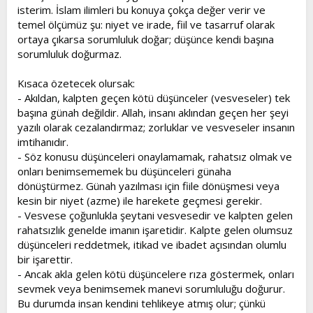
isterim. İslam ilimleri bu konuya çokça değer verir ve
temel ölçümüz şu: niyet ve irade, fiil ve tasarruf olarak
ortaya çıkarsa sorumluluk doğar; düşünce kendi başına
sorumluluk doğurmaz.
Kısaca özetecek olursak:
- Akıldan, kalpten geçen kötü düşünceler (vesveseler) tek
başına günah değildir. Allah, insanı aklından geçen her şeyi
yazılı olarak cezalandırmaz; zorluklar ve vesveseler insanın
imtihanıdır.
- Söz konusu düşünceleri onaylamamak, rahatsız olmak ve
onları benimsememek bu düşünceleri günaha
dönüştürmez. Günah yazılması için fiile dönüşmesi veya
kesin bir niyet (azme) ile harekete geçmesi gerekir.
- Vesvese çoğunlukla şeytani vesvesedir ve kalpten gelen
rahatsızlık genelde imanın işaretidir. Kalpte gelen olumsuz
düşünceleri reddetmek, itikad ve ibadet açısından olumlu
bir işarettir.
- Ancak akla gelen kötü düşüncelere rıza göstermek, onları
sevmek veya benimsemek manevi sorumluluğu doğurur.
Bu durumda insan kendini tehlikeye atmış olur; çünkü