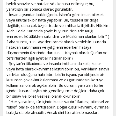
belirli sınavlar ve hatalar söz konusu edilmiştir; bu,
yaratılışın bir sonucu olarak görülebilir.
- İnsan açısından bakıldığında, İslam’a göre insan bilerek
veya unutarak bir hata yapabilir. Bu, tesselli bir doğa
değildir; daha çok özgür irade ve imtihanla ilişkilidir. Nitekim
Allah Teala Kur’an’da şöyle buyurur: “İçinizde iyiliği
emreder, kötülükten sakındırır ve Müslüman olanları bilir.” (
ُTaha suresi, 131. ayetleri örnek olarak verilebilir. Burada
hatadan sakınmanın ve iyiliği emrederken hataya
düşmemenin üzerinde durulur. -- Kaynak olarak Qur’an ve
tefsirlerden ilgili ayetler hatırlanabilir.)
- Şeytan’ın itikadında ve insanla imtihanında rolü, kusur
veya hata olarak kavramsallaştırılabilir; bu, varlıkların sınavlı
varlıklar olduğunu hatırlatır. İblis’in isyanı, yaratılışında bir
kusurdan çok aklını kullanması ve özgür iradesini kötüye
kullanması olarak açıklanabilir. Bu durum, yaratılan türler
içinde “kusura” ilişkin bir genelleştirme değildir; daha çok
bir sınav ve ibret vesilesi olarak okunabilir.
- “Her yaratılmış tür içinde kusur vardır” ifadesi, bilimsel ve
felsefi olarak da tartışılabilir. Doğal kusur kavramı, evrimsel
bakışla da ele alınabilir. Ancak dini literatürde nasslar,