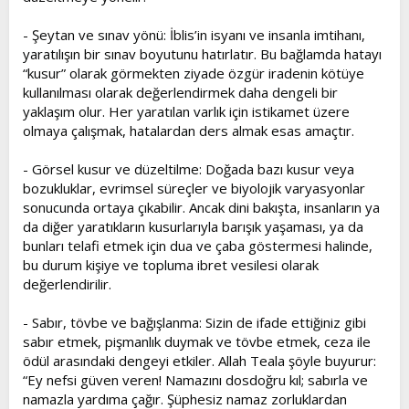
- Şeytan ve sınav yönü: İblis’in isyanı ve insanla imtihanı,
yaratılışın bir sınav boyutunu hatırlatır. Bu bağlamda hatayı
“kusur” olarak görmekten ziyade özgür iradenin kötüye
kullanılması olarak değerlendirmek daha dengeli bir
yaklaşım olur. Her yaratılan varlık için istikamet üzere
olmaya çalışmak, hatalardan ders almak esas amaçtır.
- Görsel kusur ve düzeltilme: Doğada bazı kusur veya
bozukluklar, evrimsel süreçler ve biyolojik varyasyonlar
sonucunda ortaya çıkabilir. Ancak dini bakışta, insanların ya
da diğer yaratıkların kusurlarıyla barışık yaşaması, ya da
bunları telafi etmek için dua ve çaba göstermesi halinde,
bu durum kişiye ve topluma ibret vesilesi olarak
değerlendirilir.
- Sabır, tövbe ve bağışlanma: Sizin de ifade ettiğiniz gibi
sabır etmek, pişmanlık duymak ve tövbe etmek, ceza ile
ödül arasındaki dengeyi etkiler. Allah Teala şöyle buyurur:
“Ey nefsi güven veren! Namazını dosdoğru kıl; sabırla ve
namazla yardıma çağır. Şüphesiz namaz zorluklardan