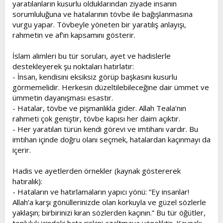
yaratılanların kusurlu olduklarından ziyade insanın
sorumluluğuna ve hatalarının tövbe ile bağışlanmasına
vurgu yapar. Tövbeyle yöneten bir yaratılış anlayışı,
rahmetin ve af'ın kapsamını gösterir.
İslam alimleri bu tür soruları, ayet ve hadislerle
destekleyerek şu noktaları hatırlatır:
- İnsan, kendisini eksiksiz görüp başkasını kusurlu
görmemelidir. Herkesin düzeltilebileceğine dair ümmet ve
ümmetin dayanışması esastır.
- Hatalar, tövbe ve pişmanlıkla gider. Allah Teala’nın
rahmeti çok geniştir, tövbe kapısı her daim açıktır.
- Her yaratılan türün kendi görevi ve imtihanı vardır. Bu
imtihan içinde doğru olanı seçmek, hatalardan kaçınmayı da
içerir.
Hadis ve ayetlerden örnekler (kaynak göstererek
hatıralık):
- Hataların ve hatırlamaların yapıcı yönü: “Ey insanlar!
Allah’a karşı gönüllerinizde olan korkuyla ve güzel sözlerle
yaklaşın; birbirinizi kıran sözlerden kaçının.” Bu tür öğütler,