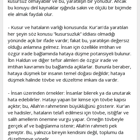
kusursuz olmayabilir ve bu, yaratılışın bir yönüdür. Ancak
bu konuyu dinî kaynaklar ışığında sakin ve ölçülü bir biçimde
ele almak faydalı olur.
- Kusur ve hataların varlığı konusunda: Kur’an’da yaratılan
her şeyin söz konusu “kusursuzluk” iddiası olmadığı
yönünde açık bir ifade vardır; fakat bu, yaratılışın değersiz
olduğu anlamına gelmez. İnsan için özellikle imtihan ve
özgür irade bağlamında hataya düşme potansiyeli bulunur.
İbn Haldun ve diğer tefsir alimleri de özgür irade ve
imtihan kavramını bu bağlamda açıklarlar. Bununla beraber,
hataya düşmek bir insanın temel doğası değildir; hataya
düşmek halinde tövbe ve düzeltme imkanı da vardır.
- İnsan üzerinden örnekler: İnsanlar bilerek ya da unutarak
hata edebilirler. Hatayı yapan bir kimse için tövbe kapısı
açıktır; bu, Allah’ın rahmetinin büyüklüğünü gösterir. Kur’an
ve hadisler, hataların telafi edilmesi için tövbe, istiğfar ve
salih amellerin önemine vurgu yapar. Örneğin tövbeyle
gerçek af ve bağışlanma istenir; Allah’ın rahmeti pek
geniştir. Bu, yalnızca bireyin kendisini değil, toplumu da
düzeltmeye yönelir.