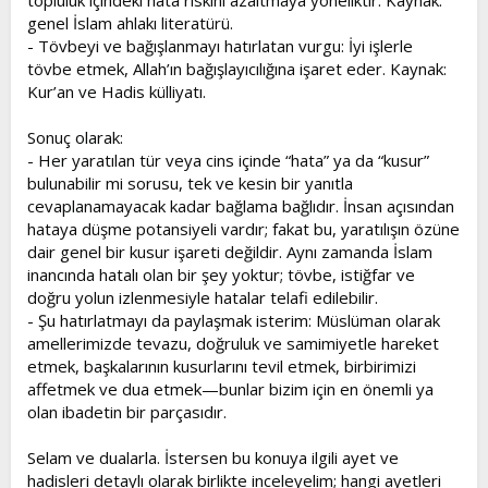
topluluk içindeki hata riskini azaltmaya yöneliktir. Kaynak:
genel İslam ahlakı literatürü.
- Tövbeyi ve bağışlanmayı hatırlatan vurgu: İyi işlerle
tövbe etmek, Allah’ın bağışlayıcılığına işaret eder. Kaynak:
Kur’an ve Hadis külliyatı.
Sonuç olarak:
- Her yaratılan tür veya cins içinde “hata” ya da “kusur”
bulunabilir mi sorusu, tek ve kesin bir yanıtla
cevaplanamayacak kadar bağlama bağlıdır. İnsan açısından
hataya düşme potansiyeli vardır; fakat bu, yaratılışın özüne
dair genel bir kusur işareti değildir. Aynı zamanda İslam
inancında hatalı olan bir şey yoktur; tövbe, istiğfar ve
doğru yolun izlenmesiyle hatalar telafi edilebilir.
- Şu hatırlatmayı da paylaşmak isterim: Müslüman olarak
amellerimizde tevazu, doğruluk ve samimiyetle hareket
etmek, başkalarının kusurlarını tevil etmek, birbirimizi
affetmek ve dua etmek—bunlar bizim için en önemli ya
olan ibadetin bir parçasıdır.
Selam ve dualarla. İstersen bu konuya ilgili ayet ve
hadisleri detaylı olarak birlikte inceleyelim; hangi ayetleri