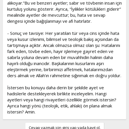
alıkoyar.”Bu ve benzeri ayetler; sabır ve tövbenin insan için
kurtuluş yolunu gösterir. Ayrıca, “İyilikler kötülükleri giderir”
mealinde ayetler de mevcuttur; bu, hata ve sevap
dengesi içinde bağışlanmayı ve afı hatırlatır.
- Sonuç ve tavsiye: Her yaratılan tür veya cins içinde hata
veya kusur izlenimi, bilimsel ve teolojik bakış açısından da
tartışmaya açıktır. Ancak olmazsa olmaz olan şu: Hatalarını
fark eden, tövbe eden, hayır işlemeye gayret eden ve
sabırla yoluna devam eden bir muvahhidin halinin daha
hayırlı olduğu inancıdır. Başkalarının kusurlarını aşırı
eleştirmek yerine, birbirimizi affetmek, hatalarımızdan
ders almak ve Allah’ın rahmetine sığınmak en doğru yoldur.
İstersen bu konuyu daha derin bir şekilde ayet ve
hadislerle destekleyerek birlikte inceleyelim. Hangi
ayetleri veya hangi rivayetleri özellikle görmek istersin?
Ayrıca hangi yönü (teolojik, etik, ahlaki) ön plana almak
istersin? Amin.
Cevap yazmak için giriş yap yada kayıt ol.