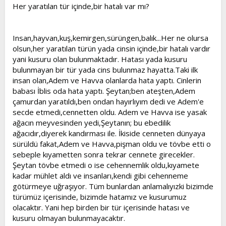
l
a
Her yaratılan tür içinde,bir hatalı var mı?
a
r
t
i
a
h
Insan,hayvan,kuş,kemirgen,sürüngen,balık...Her ne olursa
n
i
olsun,her yaratılan türün yada cinsin içinde,bir hatalı vardır
yani kusuru olan bulunmaktadır. Hatası yada kusuru
bulunmayan bir tür yada cins bulunmaz hayatta.Taki ilk
insan olan,Adem ve Havva olanlarda hata yaptı. Cinlerin
babası İblis oda hata yaptı. Şeytan;ben ateşten,Adem
çamurdan yaratıldı,ben ondan hayırlıyım dedi ve Adem'e
secde etmedi,cennetten oldu. Adem ve Havva ise yasak
ağacın meyvesinden yedi,Şeytanın; bu ebedilik
ağacıdır,diyerek kandırması ile. İkiside cenneten dünyaya
sürüldü fakat,Adem ve Havva,pişman oldu ve tövbe etti o
sebeple kıyametten sonra tekrar cennete girecekler.
Şeytan tövbe etmedi o ise cehennemlik oldu,kıyamete
kadar mühlet aldı ve insanları,kendi gibi cehenneme
götürmeye uğraşıyor. Tüm bunlardan anlamalıyızki bizimde
türümüz içerisinde, bizimde hatamız ve kusurumuz
olacaktır. Yani hep birden bir tür içerisinde hatası ve
kusuru olmayan bulunmayacaktır.