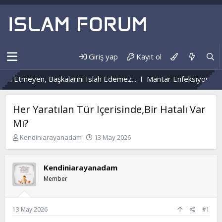
Giriş yap
Kayıt ol
Etmeyen, Başkalarını Islah Edemez...
Mantar Enfeksiyonu Nedir?
Her Yaratılan Tür Içerisinde,Bir Hatalı Var
Mı?
K
B
Kendiniarayanadam
13 May 2026
o
a
n
ş
b
l
Kendiniarayanadam
u
a
Member
y
n
u
g
b
ı
a
ç
13 May 2026
#1
ş
t