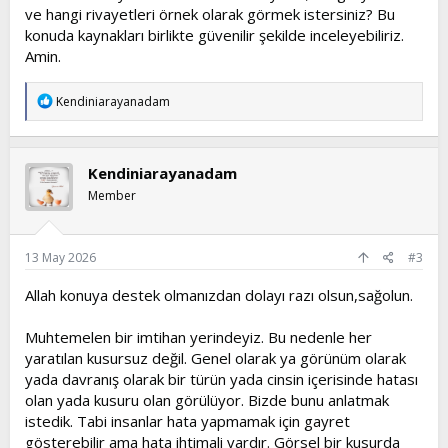
ve hangi rivayetleri örnek olarak görmek istersiniz? Bu
konuda kaynakları birlikte güvenilir şekilde inceleyebiliriz.
Amin.
T
Kendiniarayanadam
e
p
k
i
Kendiniarayanadam
l
e
Member
r
:
13 May 2026
#3
Allah konuya destek olmanızdan dolayı razı olsun,sağolun.
Muhtemelen bir imtihan yerindeyiz. Bu nedenle her
yaratılan kusursuz değil. Genel olarak ya görünüm olarak
yada davranış olarak bir türün yada cinsin içerisinde hatası
olan yada kusuru olan görülüyor. Bizde bunu anlatmak
istedik. Tabi insanlar hata yapmamak için gayret
gösterebilir ama hata ihtimali vardır. Görsel bir kusurda