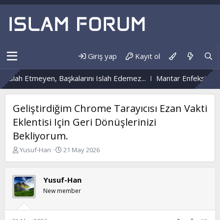
Giriş yap
Kayıt ol
lah Etmeyen, Başkalarını Islah Edemez...
Mantar Enfeksiyonu Ne
Geliştirdiğim Chrome Tarayıcısı Ezan Vakti
Eklentisi Için Geri Dönüşlerinizi
Bekliyorum.
K
B
Yusuf-Han
21 May 2026
o
a
n
ş
b
l
Yusuf-Han
u
a
New member
y
n
u
g
b
ı