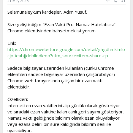
a
ç
21 May 2026
#1
ş
t
l
a
Selamünaleyküm kardeşler, Adım Yusuf.
a
r
t
i
Size geliştirdiğim "Ezan Vakti Pro: Namaz Hatırlatıcısı"
a
h
Chrome eklentisinden bahsetmek istiyorum.
n
i
Link:
https://chromewebstore.google.com/detail/ghgdhmklmlo
cjpfieabjjdeblledleoo?utm_source=item-share-cp
Sadece bilgisayar üzerinden kullanılan (çünkü Chrome
eklentileri sadece bilgisayar üzerinden çalıştırabiliyor)
Chrome web tarayıcısında çalışan bir ezan vakti
eklentisidir.
Özellikleri:
İnternetten ezan vakitlerini alıp günlük olarak gösteriyor
ve sıradaki ezan vaktine kalan canlı geri sayımı gösteriyor.
Namaz vakti geldiğinde bildirim olarak ezan okuyabiliyor
veya ezana belirli bir süre kaldığında bildirim sesi ile
uyarabiliyor.