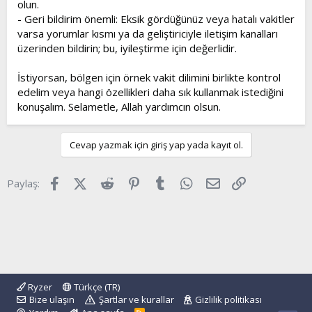
olun.
- Geri bildirim önemli: Eksik gördüğünüz veya hatalı vakitler
varsa yorumlar kısmı ya da geliştiriciyle iletişim kanalları
üzerinden bildirin; bu, iyileştirme için değerlidir.
İstiyorsan, bölgen için örnek vakit dilimini birlikte kontrol
edelim veya hangi özellikleri daha sık kullanmak istediğini
konuşalım. Selametle, Allah yardımcın olsun.
Cevap yazmak için giriş yap yada kayıt ol.
Facebook
X (Twitter)
Reddit
Pinterest
Tumblr
WhatsApp
E-posta
Link
Paylaş:
Ryzer
Türkçe (TR)
Bize ulaşın
Şartlar ve kurallar
Gizlilik politikası