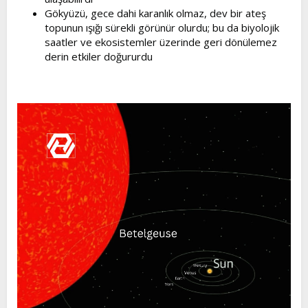
Gökyüzü, gece dahi karanlık olmaz, dev bir ateş
topunun ışığı sürekli görünür olurdu; bu da biyolojik
saatler ve ekosistemler üzerinde geri dönülemez
derin etkiler doğururdu