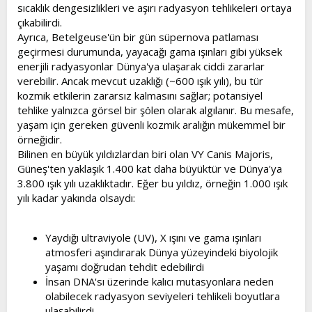
sıcaklık dengesizlikleri ve aşırı radyasyon tehlikeleri ortaya
çıkabilirdi.
Ayrıca, Betelgeuse'ün bir gün süpernova patlaması
geçirmesi durumunda, yayacağı gama ışınları gibi yüksek
enerjili radyasyonlar Dünya'ya ulaşarak ciddi zararlar
verebilir. Ancak mevcut uzaklığı (~600 ışık yılı), bu tür
kozmik etkilerin zararsız kalmasını sağlar; potansiyel
tehlike yalnızca görsel bir şölen olarak algılanır. Bu mesafe,
yaşam için gereken güvenli kozmik aralığın mükemmel bir
örneğidir.
Bilinen en büyük yıldızlardan biri olan VY Canis Majoris,
Güneş'ten yaklaşık 1.400 kat daha büyüktür ve Dünya'ya
3.800 ışık yılı uzaklıktadır. Eğer bu yıldız, örneğin 1.000 ışık
yılı kadar yakında olsaydı:
Yaydığı ultraviyole (UV), X ışını ve gama ışınları
atmosferi aşındırarak Dünya yüzeyindeki biyolojik
yaşamı doğrudan tehdit edebilirdi
İnsan DNA'sı üzerinde kalıcı mutasyonlara neden
olabilecek radyasyon seviyeleri tehlikeli boyutlara
ulaşabilirdi