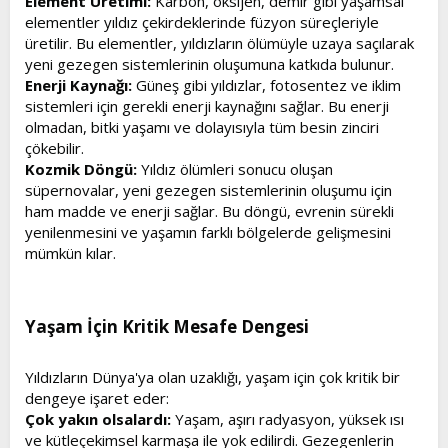
Element Üretimi:
Karbon, oksijen, demir gibi yaşamsal
elementler yıldız çekirdeklerinde füzyon süreçleriyle
üretilir. Bu elementler, yıldızların ölümüyle uzaya saçılarak
yeni gezegen sistemlerinin oluşumuna katkıda bulunur.
Enerji Kaynağı:
Güneş gibi yıldızlar, fotosentez ve iklim
sistemleri için gerekli enerji kaynağını sağlar. Bu enerji
olmadan, bitki yaşamı ve dolayısıyla tüm besin zinciri
çökebilir.
Kozmik Döngü:
Yıldız ölümleri sonucu oluşan
süpernovalar, yeni gezegen sistemlerinin oluşumu için
ham madde ve enerji sağlar. Bu döngü, evrenin sürekli
yenilenmesini ve yaşamın farklı bölgelerde gelişmesini
mümkün kılar.
Yaşam İçin Kritik Mesafe Dengesi​
Yıldızların Dünya'ya olan uzaklığı, yaşam için çok kritik bir
dengeye işaret eder:
Çok yakın olsalardı:
Yaşam, aşırı radyasyon, yüksek ısı
ve kütleçekimsel karmaşa ile yok edilirdi. Gezegenlerin