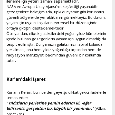
ilerleme için yeterli zamanı sağlamaktadır.
NASA ve Avrupa Uzay Ajansı'nın keşfettiği yaşanabilir
gezegenlere baktığımızda, tıpkı dünyamız gibi korunmuş
güvenli bölgelerde yer aldıklarını görmekteyiz. Bu durum,
yaşam için uygun koşulların evrensel bir düzen içinde
ortaya çıktığını desteklemektedir.
Öte yandan, eliptik galaksilerdeki yoğun yıldız kümelerinin
içinde bulunan gezegenlerin yaşam için uygun olmadığı da
tespit edilmiştir. Dünyamızın galaksimizin spiral kolunda
yer alması, onu hem yıldız yoğunluğu açısından hem de
radyasyon maruziyeti bakımından güvenli bir konumda
tutar.
Kur'an'daki İşaret​
Kur'an-ı Kerim, bu ince dengeye şu dikkat çekici ifadelerle
temas eder:
"
Yıldızların yerlerine yemin ederim ki, -eğer
bilirseniz, gerçekten bu, büyük bir yemindir.
"
(Vâkıa,
56:75-76)