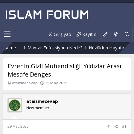
Giriş yap
Kayıt ol
z...
Mantar Enfeksiyonu Nedir?
Nüzûlden Hayata...
Mekanın 
Evrenin Gizli Mühendisliği: Yıldızlar Arası
Mesafe Dengesi
K
B
ateizmecevap
29 May 2025
o
a
n
ş
b
l
ateizmecevap
u
a
New member
y
n
u
g
b
ı
a
ç
29 May 2025
#1
ş
t