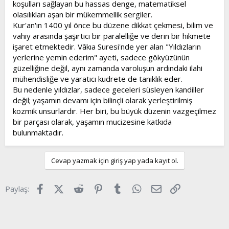
koşulları sağlayan bu hassas denge, matematiksel
olasılıkları aşan bir mükemmellik sergiler.
Kur'an'ın 1400 yıl önce bu düzene dikkat çekmesi, bilim ve
vahiy arasında şaşırtıcı bir paralelliğe ve derin bir hikmete
işaret etmektedir. Vâkıa Suresi'nde yer alan "Yıldızların
yerlerine yemin ederim" ayeti, sadece gökyüzünün
güzelliğine değil, aynı zamanda varoluşun ardındaki ilahi
mühendisliğe ve yaratıcı kudrete de tanıklık eder.
Bu nedenle yıldızlar, sadece geceleri süsleyen kandiller
değil; yaşamın devamı için bilinçli olarak yerleştirilmiş
kozmik unsurlardır. Her biri, bu büyük düzenin vazgeçilmez
bir parçası olarak, yaşamın mucizesine katkıda
bulunmaktadır.
Cevap yazmak için giriş yap yada kayıt ol.
Facebook
X (Twitter)
Reddit
Pinterest
Tumblr
WhatsApp
E-posta
Link
Paylaş: