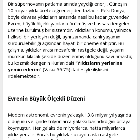
l
a
Bir süpernovanın patlama anında yaydığı enerji, Güneş'in
a
r
10 milyar yılda üreteceği enerjiden fazladır. Peki Dünya,
t
i
böyle devasa yıldızların arasında nasıl bu kadar güvende?
a
h
Evren, büyük ölçekli yapılarla örülmüş ve hassas dengeler
n
i
üzerine kurulmuş bir sistemdir. Yıldızların konumu, yalnızca
fiziksel bir yerleşim değil, aynı zamanda canlı yaşamın
sürdürülebilirliği açısından hayati bir öneme sahiptir. Bu
çalışma, yıldızlar arası mesafenin rastgele değil, yaşamı
mümkün kılacak şekilde düzenlenmiş olduğunu savunmakta;
bu kozmik dengenin Kur'an'daki "
Yıldızların yerlerine
yemin ederim
" (Vâkıa 56:75) ifadesiyle ilişkisini
irdelemektedir.
Evrenin Büyük Ölçekli Düzeni​
Modern astronomi, evrenin yaklaşık 13.8 milyar yıl yaşında
olduğunu ve içinde trilyonlarca galaksi barındırdığını ortaya
koymuştur. Her galakside milyonlarca, hatta milyarlarca
yıldız yer alır. Ancak bu yıldızlar uzayda asla rastgele