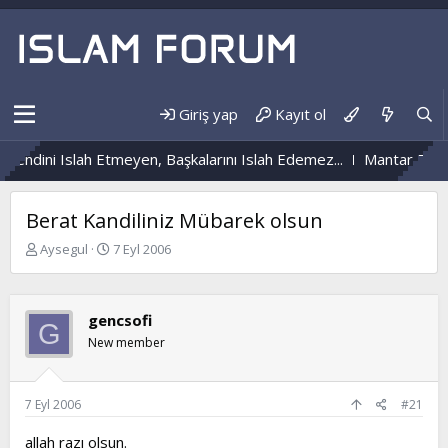
Giriş yap
Kayıt ol
Kendini Islah Etmeyen, Başkalarını Islah Edemez...
Mantar Enfek
Berat Kandiliniz Mübarek olsun
K
B
Aysegul
7 Eyl 2006
o
a
n
ş
b
l
gencsofi
u
a
G
y
n
New member
u
g
b
ı
a
ç
7 Eyl 2006
#21
ş
t
l
a
allah razı olsun.
a
r