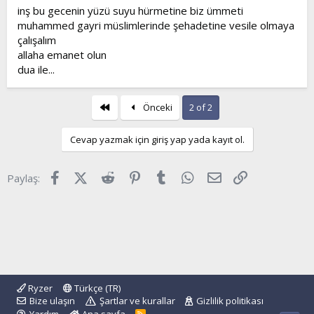
inş bu gecenin yüzü suyu hürmetine biz ümmeti
t
i
a
h
muhammed gayri müslimlerinde şehadetine vesile olmaya
n
i
çalışalım
allaha emanet olun
dua ile...
First
Önceki
2 of 2
Cevap yazmak için giriş yap yada kayıt ol.
Facebook
X (Twitter)
Reddit
Pinterest
Tumblr
WhatsApp
E-posta
Link
Paylaş:
Ryzer
Türkçe (TR)
Bize ulaşın
Şartlar ve kurallar
Gizlilik politikası
R