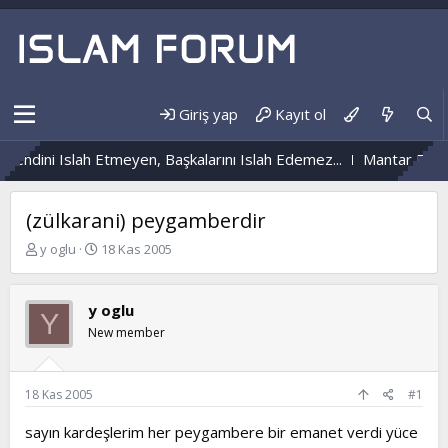
Giriş yap
Kayıt ol
Kendini Islah Etmeyen, Başkalarını Islah Edemez...
Mantar Enfek
(zülkarani) peygamberdir
K
B
y oglu
18 Kas 2005
o
a
n
ş
b
l
y oglu
Y
u
a
New member
y
n
u
g
b
ı
a
ç
18 Kas 2005
#1
ş
t
l
a
sayın kardeşlerim her peygambere bir emanet verdi yüce
a
r