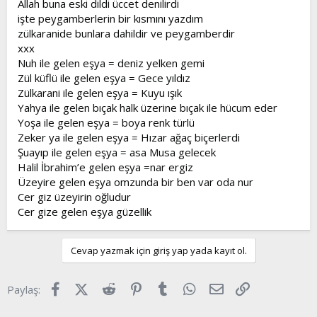
Allah buna eski dildi üccet denilirdi
t
i
işte peygamberlerin bir kısmını yazdım
a
h
zülkaranide bunlara dahildir ve peygamberdir
n
i
xxx
Nuh ile gelen eşya = deniz yelken gemi
Zül küflü ile gelen eşya = Gece yıldız
Zülkarani ile gelen eşya = Kuyu ışık
Yahya ile gelen bıçak halk üzerine bıçak ile hücum eder
Yoşa ile gelen eşya = boya renk türlü
Zeker ya ile gelen eşya = Hızar ağaç biçerlerdi
Şuayıp ile gelen eşya = asa Musa gelecek
Halil İbrahim’e gelen eşya =nar ergiz
Üzeyire gelen eşya omzunda bir ben var oda nur
Cer giz üzeyirin oğludur
Cer gize gelen eşya güzellik
Cevap yazmak için giriş yap yada kayıt ol.
Facebook
X (Twitter)
Reddit
Pinterest
Tumblr
WhatsApp
E-posta
Link
Paylaş: