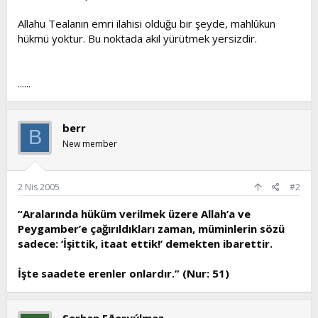
Allahu Tealanın emri ilahisi olduğu bir şeyde, mahlûkun
hükmü yoktur. Bu noktada akıl yürütmek yersizdir.
......
berr
B
New member
2 Nis 2005
#2
“Aralarında hüküm verilmek üzere Allah’a ve
Peygamber’e çağırıldıkları zaman, müminlerin sözü
sadece: ‘İşittik, itaat ettik!’ demekten ibarettir.
İşte saadete erenler onlardır.” (Nur: 51)