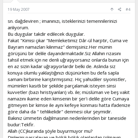
19 May 2007
#4
sn. dağdeviren ; imanınızı, isteklerinizi temennilerinizi
anlıyorum.
Bu duygular takdir edilecek duygular.
Fakat "Kimisi çıkar “Memleketimiz Dâr-ül harptir, Cuma ve
Bayram namazları kılınmaz" demişsiniz.Her mümin
görüşünü bir delile dayandırmaktadır.Siz Allahın rızasını
tahsil etmek için ne denli uğraşıyorsanız onlarda bunun için
en az sizin kadar uğraşıyorlardır belki de. Aslında siz
konuya olumlu yaklaştığınızı düşünürken bu defa sapla
samanı birbirine karıştırmışsınız. Hiç yahudiler siyonistler,
müminleri kasıtlı bir şekilde parçalamak isteyen sinsi
kuvvetler (bazı hıristiyanları) vb. ile; müslüman ve beş vakit
namazını ikame eden kimsenin bir şer'i delile göre Cumaya
gitmeyen bir kimse ile aynı kefeye konması hatta ifadenize
göre daha da " tehlikelidir" denmesi olur şeymidir.
Bakınız ümmetin dağılmasının nedenlerinden bir taneside
budur:Tekfir.
Allah (CC)kuranda şöyle buyurmuyor mu?
Dinlerini parçalayan ve bölük bölük olanlardan (olmayın.