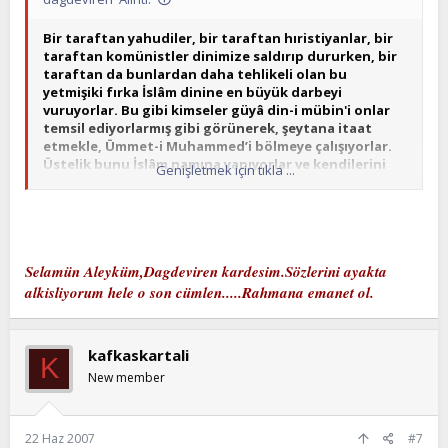
Bir taraftan yahudiler, bir taraftan hıristiyanlar, bir
taraftan komünistler dinimize saldırıp dururken, bir
taraftan da bunlardan daha tehlikeli olan bu
yetmişiki fırka İslâm dinine en büyük darbeyi
vuruyorlar. Bu gibi kimseler güyâ din-i mübin'i onlar
temsil ediyorlarmış gibi görünerek, şeytana itaat
etmekle, Ümmet-i Muhammed’i bölmeye çalışıyorlar.
Üstelik bunu İslâm namına yapıyorlar ve kendilerini
Genişletmek için tıkla ...
müslümanların ön safında zannediyorlar. Menfaat,
mevkii, nam için İslâm dini’ni âlet ediyorlar. Gayeleri
bozgunculuk ve bölücülüktür. Bu gibilerin tahripleri
dış düşmandan daha büyük ve daha tesirlidir.
Selamün Aleyküm,Dagdeviren kardesim.Sözlerini ayakta
Kimisi çıkar “Memleketimiz Dâr-ül harptir, Cuma ve Bayram
namazları kılınmaz, faiz alınabilir.” der.
alkisliyorum hele o son cümlen.....Rahmana emanet ol.
Diğeri “Zekâtı bize verin” diyerek fakirin kapısını
kapatır.
kafkaskartali
K
New member
Öteki “Bugün Hacc emiri olmadığı için yapılan Hacc sahih
değildir.” der.
Bir başkası kumar oynar, kumarın câiz olduğunu
22 Haz 2007
#7