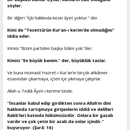
söyler.
Bir diğeri “İçki hakkında kesin âyet yoktur.” der.
Kimi de “Tesettürün Kur’an-ı kerim’de olmadığını”
iddia eder.
Kimisi “Bizim partiden başka İslâm yok.”der.
Kimisi “En büyük benim.” der, büyüklük taslar.
Ve buna mümasil Hazret-i Kur'an’ın birçok ahkâmını
esasından çıkarmaya, içten içe yıkmaya çalışırlar.
Allah-u Teâlâ Âyet-i kerime’sinde:
“İnsanlar kabul edip girdikten sonra Allah’ın dini
hakkında tartışmaya girişenlerin iddiâ ve delilleri
Rabb’leri katında hükümsüzdür. Onlara bir gazab
vardır ve çok çetin bir azab da onlar içindir.”
buyuruyor. (Şurâ: 16)