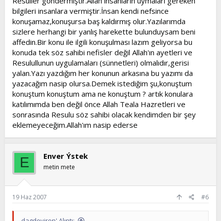
Resuller göndermiştir.Allah insanların uymaları gereken
bilgileri insanlara vermiştir.İnsan kendi nefsince
konuşamaz,konuşursa baş kaldırmış olur.Yazılarımda
sizlere herhangi bir yanlış harekette bulunduysam beni
affedin.Bir konu ile ilgili konuşulması lazım geliyorsa bu
konuda tek söz sahibi nefisler değil Allah'ın ayetleri ve
Resulullunun uygulamaları (sünnetleri) olmalıdır,gerisi
yalan.Yazı yazdığım her konunun arkasına bu yazımı da
yazacağım nasip olursa.Demek istediğim şu,konuştum
konuştum konuştum ama ne konuştum ? artık konulara
katılımımda ben değil önce Allah Teala Hazretleri ve
sonrasında Resulu söz sahibi olacak kendimden bir şey
eklemeyeceğim.Allah'ım nasip ederse
Enver Ýstek
E
metin mete
19 Haz 2007
#6
dagdeviren' Alıntı: