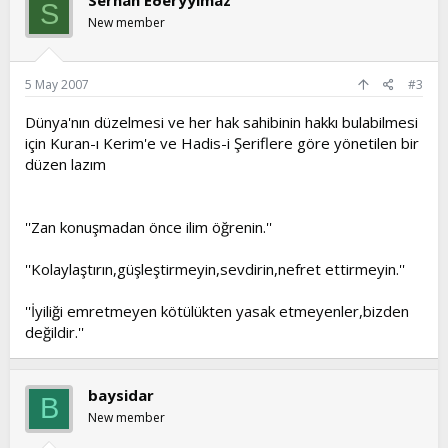
Serhan Eðeryýlmaz
S
New member
5 May 2007
#3
Dünya'nın düzelmesi ve her hak sahibinin hakkı bulabilmesi
için Kuran-ı Kerim'e ve Hadis-i Şeriflere göre yönetilen bir
düzen lazım
''Zan konuşmadan önce ilim öğrenin.''
''Kolaylaştırın,güşleştirmeyin,sevdirin,nefret ettirmeyin.''
''İyiliği emretmeyen kötülükten yasak etmeyenler,bizden
değildir.''
baysidar
B
New member