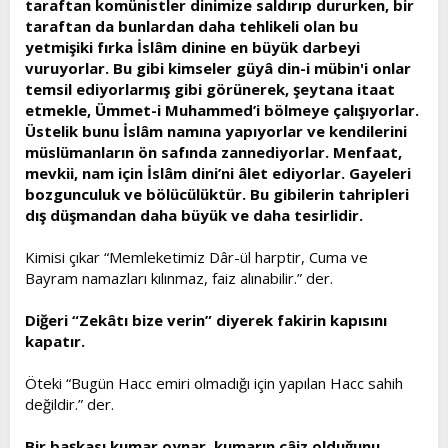
taraftan komünistler dinimize saldırıp dururken, bir
t
i
taraftan da bunlardan daha tehlikeli olan bu
a
h
yetmişiki fırka İslâm dinine en büyük darbeyi
n
i
vuruyorlar. Bu gibi kimseler güyâ din-i mübin'i onlar
temsil ediyorlarmış gibi görünerek, şeytana itaat
etmekle, Ümmet-i Muhammed’i bölmeye çalışıyorlar.
Üstelik bunu İslâm namına yapıyorlar ve kendilerini
müslümanların ön safında zannediyorlar. Menfaat,
mevkii, nam için İslâm dini’ni âlet ediyorlar. Gayeleri
bozgunculuk ve bölücülüktür. Bu gibilerin tahripleri
dış düşmandan daha büyük ve daha tesirlidir.
Kimisi çıkar “Memleketimiz Dâr-ül harptir, Cuma ve
Bayram namazları kılınmaz, faiz alınabilir.” der.
Diğeri “Zekâtı bize verin” diyerek fakirin kapısını
kapatır.
Öteki “Bugün Hacc emiri olmadığı için yapılan Hacc sahih
değildir.” der.
Bir başkası kumar oynar, kumarın câiz olduğunu