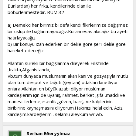
Bunlardan) her fırka, kendilerinde olan ile
böbürlenmektedir. RUM 32
a) Demekki her birimiz bi defa kendi fikirlerimize değişmez
bir üslup ile bağlanmayacağız.Kuranı esas alacağız bu ayeti
hatırlayacağız.
b) Bir konuyu izah ederken bir delile göre şer'i delile göre
hareket edeceğiz.
Allahtan sürekli bir bağışlanma dileyerek Filistinde
,Irakta,Afganistanda,
Vb.tüm dünyada müslümanın akan kanı ve gözyaşıyla mutlu
olan tüm despot ve tağuti (şeytani) odakları lanetliyor
onlara Allahtan en büyük azabı diliyor müslüman
kardeşlerim için de uyanış, rahmet, berket ,şifa ,maddi ve
manevi ilerleme,esenlik ,güven, barış, ve kalplerinin
biribirine kaynaşmasını diliyorum.Hakıınızı helal edin. Aziz
kardeşim.kardeşlerim . selamu aleykum wr.wb.
Serhan Eðeryýlmaz