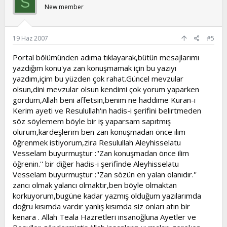
S
New member
19 Haz 2007
#5
Portal bölümünden adıma tıklayarak,bütün mesajlarımı
yazdığım konu'ya zan konuşmamak için bu yazıyı
yazdım,içim bu yüzden çok rahat.Güncel mevzular
olsun,dini mevzular olsun kendimi çok yorum yaparken
gördüm,Allah beni affetsin,benim ne haddime Kuran-ı
Kerim ayeti ve Resulullah'ın hadis-i şerifini belirtmeden
söz söylemem böyle bir iş yaparsam sapıtmış
olurum,kardeşlerim ben zan konuşmadan önce ilim
öğrenmek istiyorum,zira Resulullah Aleyhisselatu
Vesselam buyurmuştur :''Zan konuşmadan önce ilim
öğrenin.'' bir diğer hadis-i şerifinde Aleyhisselatu
Vesselam buyurmuştur :''Zan sözün en yalan olanıdır.''
zancı olmak yalancı olmaktır,ben böyle olmaktan
korkuyorum,bugüne kadar yazmış olduğum yazılarımda
doğru kısımda vardır yanlış kısımda siz onları atın bir
kenara . Allah Teala Hazretleri insanoğluna Ayetler ve