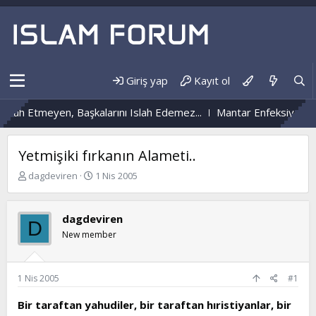
Giriş yap
Kayıt ol
 Etmeyen, Başkalarını Islah Edemez...
Mantar Enfeksiyonu Nedir
Yetmişiki fırkanın Alameti..
K
B
dagdeviren
1 Nis 2005
o
a
n
ş
b
l
dagdeviren
D
u
a
New member
y
n
u
g
b
ı
a
ç
1 Nis 2005
#1
ş
t
l
a
Bir taraftan yahudiler, bir taraftan hıristiyanlar, bir
a
r