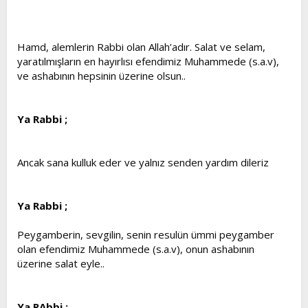
t
i
a
h
n
i
Hamd, alemlerin Rabbi olan Allah’adır. Salat ve selam,
yaratılmışların en hayırlısı efendimiz Muhammede (s.a.v),
ve ashabının hepsinin üzerine olsun..
Ya Rabbi ;
Ancak sana kulluk eder ve yalnız senden yardım dileriz
Ya Rabbi ;
Peygamberin, sevgilin, senin resulün ümmi peygamber
olan efendimiz Muhammede (s.a.v), onun ashabının
üzerine salat eyle..
Ya RAbbi ;