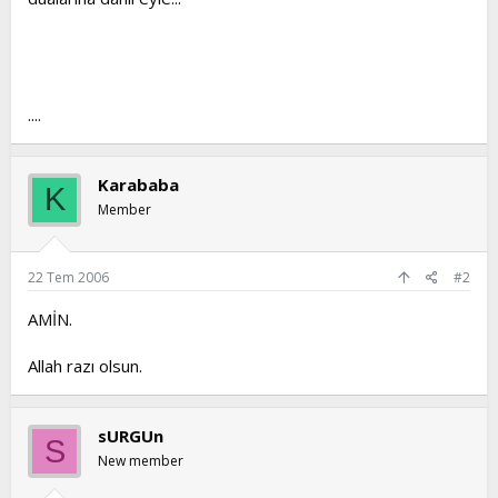
....
Karababa
K
Member
22 Tem 2006
#2
AMİN.
Allah razı olsun.
sURGUn
S
New member