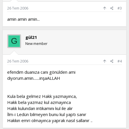
26 Tem 2006
#3
amin amin amin...
gül21
G
New member
26 Tem 2006
#4
efendim duanıza canı gönülden ami
diyorum.amin.......inşaALLAH
Kula bela gelmez Hakk yazmayınca,
Hakk bela yazmaz kul azmayınca
Hakk kulundan intikamını kul ile alır
İlm-i Ledün bilmeyen bunu kul yaptı sanır
Hakkın emri olmayınca yaprak nasıl sallanır ..