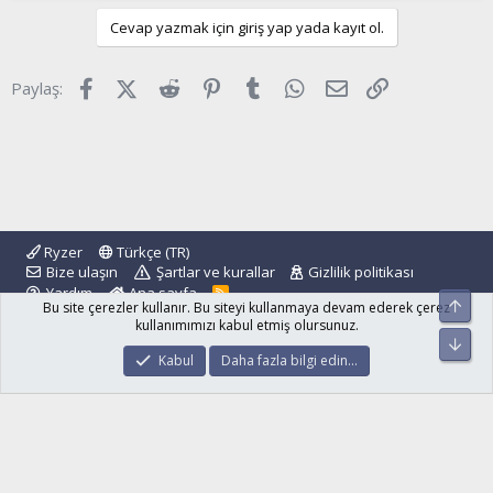
Cevap yazmak için giriş yap yada kayıt ol.
Facebook
X (Twitter)
Reddit
Pinterest
Tumblr
WhatsApp
E-posta
Link
Paylaş:
Ryzer
Türkçe (TR)
Bize ulaşın
Şartlar ve kurallar
Gizlilik politikası
Yardım
Ana sayfa
R
Üst
Bu site çerezler kullanır. Bu siteyi kullanmaya devam ederek çerez
S
S
kullanımımızı kabul etmiş olursunuz.
Alt
®
Community platform by XenForo
© 2010-2024 XenForo Ltd.
Kabul
Daha fazla bilgi edin…
islamforum.com.tr
© 2001 - 2024