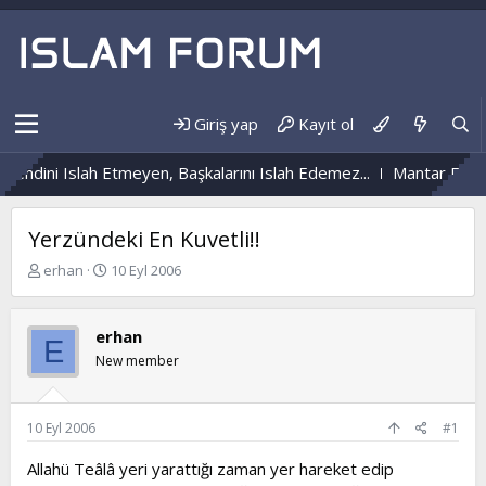
Giriş yap
Kayıt ol
endini Islah Etmeyen, Başkalarını Islah Edemez...
Mantar Enfeks
Yerzündeki En Kuvetli!!
K
B
erhan
10 Eyl 2006
o
a
n
ş
b
l
erhan
E
u
a
New member
y
n
u
g
b
ı
a
ç
10 Eyl 2006
#1
ş
t
l
a
Allahü Teâlâ yeri yarattığı zaman yer hareket edip
a
r