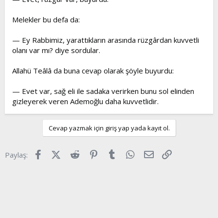
Melekler bu defa da:
— Ey Rabbimiz, yarattıkların arasında rüzgârdan kuvvetli
olanı var mı? diye sordular.
Allahü Teâlâ da buna cevap olarak şöyle buyurdu:
— Evet var, sağ eli ile sadaka verirken bunu sol elinden
gizleyerek veren Ademoğlu daha kuvvetlidir.
Cevap yazmak için giriş yap yada kayıt ol.
Facebook
X (Twitter)
Reddit
Pinterest
Tumblr
WhatsApp
E-posta
Link
Paylaş: