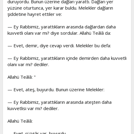
duruyordu. Bunun üzerine dağları yarattı. Dağları yer
t
i
yüzüne oturtunca, yer karar buldu. Melekler dağların
a
h
şiddetine hayret ettiler ve:
n
i
— Ey Rabbimiz, yarattıkların arasında dağlardan daha
kuvvetli olanı var mı? diye sordular. Allahü Teâlâ da:
— Evet, demir, diye cevap verdi. Melekler bu defa:
— Ey Rabbimiz, yarattıkların içinde demirden daha kuvvetli
olanı var mı? dediler.
Allahü Teâlâ: "
— Evet, ateş, buyurdu. Bunun üzerine Melekler:
— Ey Rabbimiz, yarattıkların arasında ateşten daha
kuvvetlisi var mı? dediler.
Allahü Teâlâ:
— Evet, rüzgâr var, buyurdu.