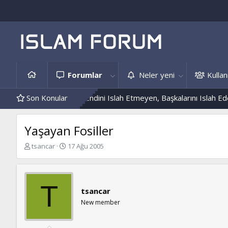
Forumlar
Neler yeni
Kullanı
e Hâdis Örnekleri
Son Konular
Kendini Islah Etmeyen, Başkalarını Islah Edeme
Yaşayan Fosiller
K
B
tsancar
17 Ağu 2005
o
a
n
ş
b
l
u
a
T
tsancar
y
n
u
g
New member
b
ı
a
ç