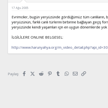
ş
t
l
a
17 Ağu 2005
a
r
t
i
Evrimciler, bugün yeryüzünde gördüğümüz tüm canlıların, bir
a
h
yeryüzünün, farklı canlı türlerini birbirine bağlayan geçiş for
n
i
yeryüzünde kendi yaşamları için en uygun dönemlerde yok v
İLGİLİLERE ONLINE BELGESEL:
http://www.harunyahya.org/m_video_detail.php?api_id=3
Facebook
X (Twitter)
Reddit
Pinterest
Tumblr
WhatsApp
E-posta
Link
Paylaş: