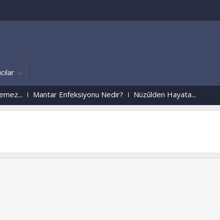
cılar
z...
Mantar Enfeksiyonu Nedir?
Nüzûlden Hayata...