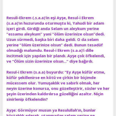
t
i
a
h
n
i
Resuli-Ekrem (.s.a.a)’in eşi Ayşe, Resul-i Ekrem
(s.a.a)’ın huzurunda oturmuştu ki, Yahudi bir adam
içeri girdi. Girdiği anda Selam un aleykum yerine
“essamu aleykum” yani “ölüm üzerinize olsun”dedi.
Uzun sürmedi, başka biri daha geldi. O da selam
yerine “ölüm üzerinize olsun” dedi. Bunun tesadüf
olmadığı malumdu. Resul-i Ekrem (s.a.a)’i dille
incitmek için yapılan bir plandı. Ayşe çok öfkelendi,
ve “Ölüm sizin üzerinize olsun...” diye bağırdı.
Resul-i Ekrem (s.a.a) buyurdu: “Ey Ayşe küfür etme,
küfür şekillenirse en kötü ve çirkin bir biçimde
mücessem olur. Yumuşaklık ve sabırlı olmak, her
neyin üzerine konursa, onu güzelleştirir, süsler ve her
şeyin üzerinden kaldırılırsa güzelliğini azaltır. Niçin
sinirlenip öfkelendin?
Ayşe: Görmüyor musun ya Resulullah’ın, bunlar
küstahlık ederek, utanmadan selam yerine ne