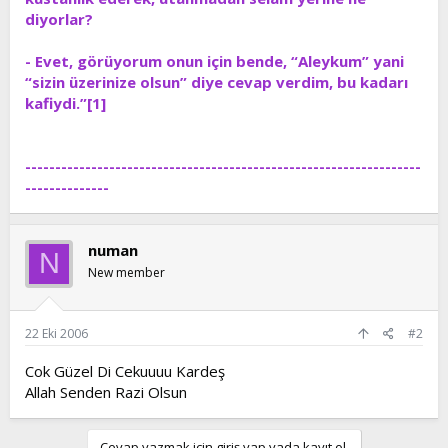
diyorlar?
- Evet, görüyorum onun için bende, “Aleykum” yani
“sizin üzerinize olsun” diye cevap verdim, bu kadarı
kafiydi.”[1]
------------------------------------------------------------------
--------------
numan
N
New member
22 Eki 2006
#2
Cok Güzel Di Cekuuuu Kardeş
Allah Senden Razi Olsun
Cevap yazmak için giriş yap yada kayıt ol.