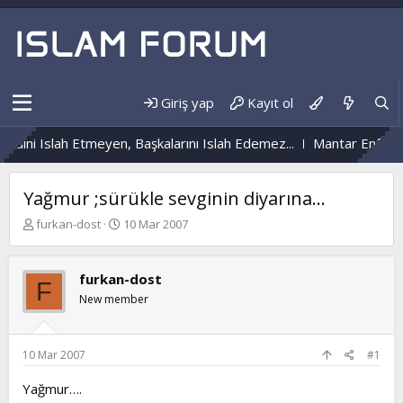
Giriş yap
Kayıt ol
dini Islah Etmeyen, Başkalarını Islah Edemez...
Mantar Enfeksiy
Yağmur ;sürükle sevginin diyarına...
K
B
furkan-dost
10 Mar 2007
o
a
n
ş
b
l
furkan-dost
F
u
a
New member
y
n
u
g
b
ı
a
ç
10 Mar 2007
#1
ş
t
l
a
Yağmur….
a
r