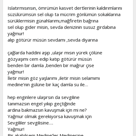
t
i
Islatırmısınsın, ömrümün kasvet dertlerinin kaldırımlarını
a
h
süzülürümsün sel olup ta mücrim gönlümün sokaklarına
n
i
sürüklermisin günahlarımı,mağfiretin bağrına
sel olup gider misin, sevda denizinin susuz girdabına
yağmur!
alıp götürür müsün sevdamı ,sevda diyarına
çağlarda haddini aşıp ,ulaşır mısın yürek çölüne
gözyaşımı cem edip katıp götürür müsün
benden bir damla ,benden bir mağrur çise
yağmur!
İletir misin göz yaşlarımı ,iletir misin selamımı
medine’nin gülüne bir kaç damla su ile…
hep enginlere ulaşırsın da sevgiline
tanımazsın engel yıkıp geçtiğinde
ardına bakmazsın kavuşmak için mi ne?
Yağmur olmak gerekiyorsa kavuşmak için
Sevgililer sevgilisine….
Yağmur!
Bir akabilsem Medine’ler Medinesine