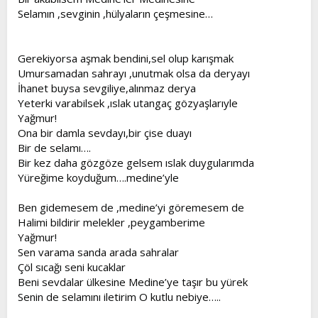
Selamın ,sevginin ,hülyaların çeşmesine…
Gerekiyorsa aşmak bendini,sel olup karışmak
Umursamadan sahrayı ,unutmak olsa da deryayı
İhanet buysa sevgiliye,alınmaz derya
Yeterki varabilsek ,ıslak utangaç gözyaşlarıyle
Yağmur!
Ona bir damla sevdayı,bir çise duayı
Bir de selamı….
Bir kez daha gözgöze gelsem ıslak duygularımda
Yüreğime koyduğum….medine’yle
Ben gidemesem de ,medine’yi göremesem de
Halimi bildirir melekler ,peygamberime
Yağmur!
Sen varama sanda arada sahralar
Çöl sıcağı seni kucaklar
Beni sevdalar ülkesine Medine’ye taşır bu yürek
Senin de selamını iletirim O kutlu nebiye…..