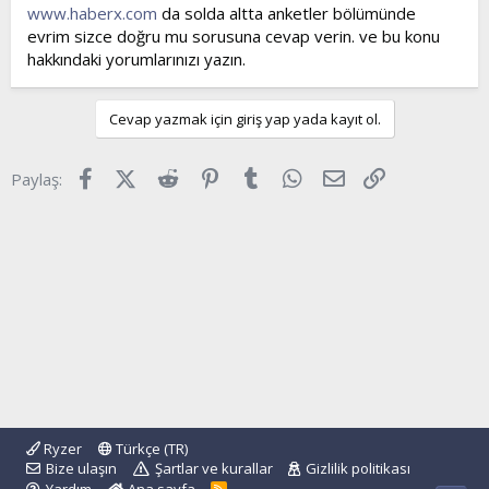
l
a
www.haberx.com
da solda altta anketler bölümünde
a
r
evrim sizce doğru mu sorusuna cevap verin. ve bu konu
t
i
hakkındaki yorumlarınızı yazın.
a
h
n
i
Cevap yazmak için giriş yap yada kayıt ol.
Facebook
X (Twitter)
Reddit
Pinterest
Tumblr
WhatsApp
E-posta
Link
Paylaş:
Ryzer
Türkçe (TR)
Bize ulaşın
Şartlar ve kurallar
Gizlilik politikası
R