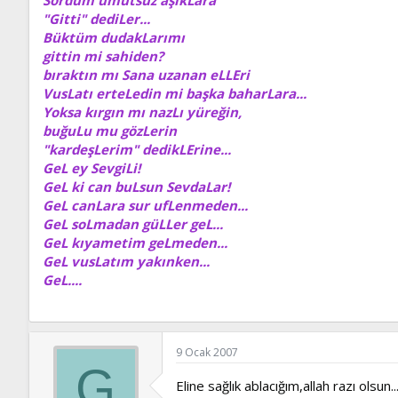
"Gitti" dediLer...
Büktüm dudakLarımı
gittin mi sahiden?
bıraktın mı Sana uzanan eLLEri
VusLatı erteLedin mi başka baharLara...
Yoksa kırgın mı nazLı yüreğin,
buğuLu mu gözLerin
"kardeşLerim" dedikLErine...
GeL ey SevgiLi!
GeL ki can buLsun SevdaLar!
GeL canLara sur ufLenmeden...
GeL soLmadan güLLer geL...
GeL kıyametim geLmeden...
GeL vusLatım yakınken...
GeL....
9 Ocak 2007
G
Eline sağlık ablacığım,allah razı olsun..