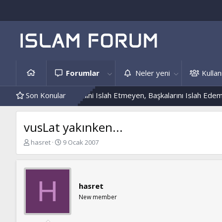
Forumlar
Neler yeni
Kullanı
dis Örnekleri
Son Konular
Kendini Islah Etmeyen, Başkalarını Islah Edemez...
vusLat yakınken...
K
B
hasret
9 Ocak 2007
o
a
n
ş
b
l
u
a
H
hasret
y
n
u
g
New member
b
ı
a
ç