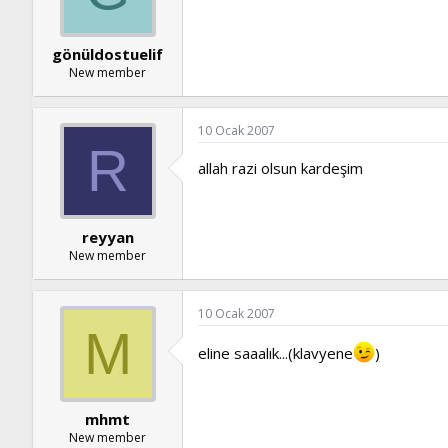
gönüldostuelif
New member
10 Ocak 2007
R
allah razi olsun kardeşim
reyyan
New member
10 Ocak 2007
M
eline saaalık...(klavyene
)
mhmt
New member