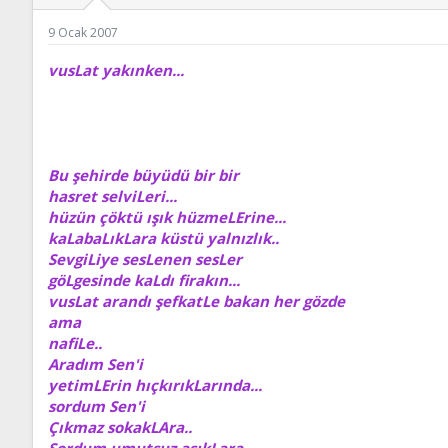
ş
t
l
a
9 Ocak 2007
a
r
t
i
vusLat yakınken...
a
h
n
i
Bu şehirde büyüdü bir bir
hasret selviLeri...
hüzün çöktü ışık hüzmeLErine...
kaLabaLıkLara küstü yalnızlık..
SevgiLiye sesLenen sesLer
göLgesinde kaLdı firakın...
vusLat arandı şefkatLe bakan her gözde
ama
nafiLe..
Aradım Sen'i
yetimLErin hıçkırıkLarında...
sordum Sen'i
Çıkmaz sokakLAra..
Sordum umutsuz aşıkLara