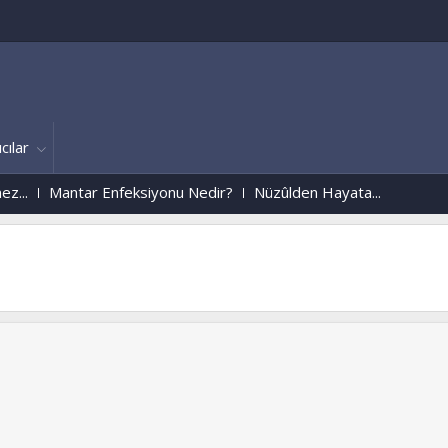
cılar
Mantar Enfeksiyonu Nedir?
Nüzûlden Hayata...