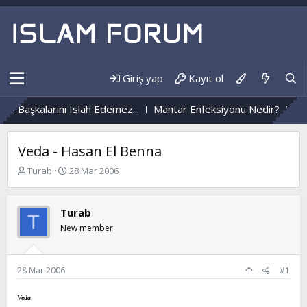
Giriş yap
Kayıt ol
, Başkalarını Islah Edemez...
Mantar Enfeksiyonu Nedir?
Nüz
Veda - Hasan El Benna
K
B
Turab
28 Mar 2006
o
a
n
ş
b
l
Turab
T
u
a
New member
y
n
u
g
b
ı
a
ç
28 Mar 2006
#1
ş
t
l
a
Veda
a
r