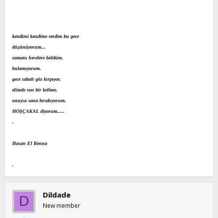
t
i
a
h
n
i
kendimi kendime verdim bu gece
düşünüyorum...
zamanı hecelere böldüm,
bulamıyorum.
gece sabah göz kırpıyor,
elimde son bir kelime,
onuysa sana bırakıyorum,
HOŞÇAKAL diyorum.....
.
Hasan El Benna
.
Dildade
D
New member