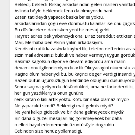
Bekledi, bekledi. Birkaç arkadasindan gelen mailleri yanitla
Aslinda böyle beklemek fena da olmuyordu hani.
Zaten tatildeydi yapacak baska bir isi yoktu,
arkadaslarindan çogu eve dönmüstü kalanlar ise onu çagirs
Bu düsüncelere dalmisken yeni bir mesaj geldi.
Hayret adres pek yabanciydi ona. Biraz tereddüt ettikten s
Mail, Merhaba ben Akinin yakin arkadasiyim.
Kendisini trafik kazasinda kaybettik, telefon defterinin ara
sizin mail adresinizi bulduk ve haber vermeyi uygun gördük
Basimiz sagolsun diyor ve devam ediyordu ama mailin
devami onu ilgilendirmiyordu artik.Okuyacagini okumustu z
Kaçinci ölüm haberiydi bu, bu kaçinci deger verdigi insandi 
Bazen bütün ugursuzlugun kendinde oldugunu düsünüyord
Sonra saçma geliyordu düsündükleri, ama ne farkederdi ki, 
her gün yazdiklariyla onun gününe
renk katan o kisi artik yoktu. Kötü bir saka olamaz miydi?
Ne yapacakti simdi? Bekledigi mail gelmis miydi?
Ne yani kalkip gidecek ve bir daha gelmeyecek miydi?
Bir daha o güzel mesajlari hiç göremeyecek bir daha
o elleri hayal edememenin üzüntüsüyle dogruldu.
Cebinden size henüz yollamadigi,