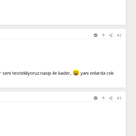
#2
 seni testekliyoruz.nasip ile kader,
yani onlarda cok
#3