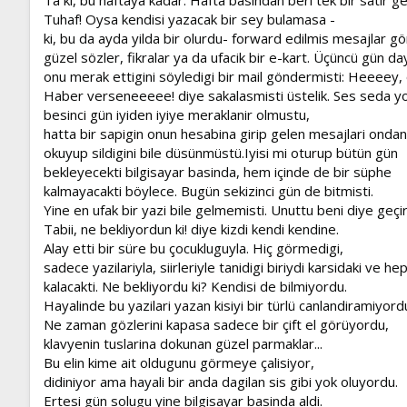
Tuhaf! Oysa kendisi yazacak bir sey bulamasa -
ki, bu da ayda yilda bir olurdu- forward edilmis mesajlar gö
güzel sözler, fikralar ya da ufacik bir e-kart. Üçüncü gün 
onu merak ettigini söyledigi bir mail göndermisti: Heeeey,
Haber verseneeeee! diye sakalasmisti üstelik. Ses seda yok
besinci gün iyiden iyiye meraklanir olmustu,
hatta bir sapigin onun hesabina girip gelen mesajlari onda
okuyup sildigini bile düsünmüstü.Iyisi mi oturup bütün gün
bekleyecekti bilgisayar basinda, hem içinde de bir süphe
kalmayacakti böylece. Bugün sekizinci gün de bitmisti.
Yine en ufak bir yazi bile gelmemisti. Unuttu beni diye geçir
Tabii, ne bekliyordun ki! diye kizdi kendi kendine.
Alay etti bir süre bu çocukluguyla. Hiç görmedigi,
sadece yazilariyla, siirleriyle tanidigi biriydi karsidaki ve h
kalacakti. Ne bekliyordu ki? Kendisi de bilmiyordu.
Hayalinde bu yazilari yazan kisiyi bir türlü canlandiramiyord
Ne zaman gözlerini kapasa sadece bir çift el görüyordu,
klavyenin tuslarina dokunan güzel parmaklar...
Bu elin kime ait oldugunu görmeye çalisiyor,
didiniyor ama hayali bir anda dagilan sis gibi yok oluyordu.
Ertesi gün solugu yine bilgisayar basinda aldi.