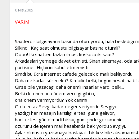
ş
t
l
a
6 Nis 2005
a
r
t
i
VARIM
a
h
n
i
Saatlerdir bilgisayarin basinda oturuyordu, hala bekledigi m
Silkindi. Kaç saat olmustu bilgisayar basina oturali?
Oooo! Iki saatten fazla olmus, koskoca iki saat?
Arkadaslari yemege davet etmisti, Sinan sinemaya, oda arka
partisine.. Hiçbirini kabul etmemisti.
Simdi bu ücra internet cafede gelecek o maili bekliyordu.
Daha ne kadar sürecekti? Kimbilir belki, bugün hesabina bi
Girse bile yazacagi daha önemli insanlar vardi belki...
Belki de onun ona önem verdigi gibi o,
ona önem vermiyordu? Yok canim!
O da en az Sevgi kadar deger veriyordu Sevgiye,
yazdigi her mesajin karsiligi ertesi güne geliyor,
hadi ertesi gün olmadi birkaç gün içinde gecikmenin
özürünü de içeren mail hesabinda bekliyordu Sevgiyi.
Aylar olmustu yazismaya baslayali, bir kez bile aksamamisti
Ta ki, bu haftaya kadar. Hafta basindan beri tek bir satir 