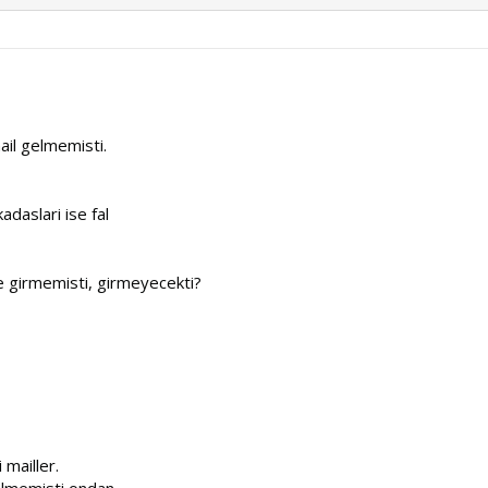
ail gelmemisti.
daslari ise fal
le girmemisti, girmeyecekti?
 mailler.
gelmemisti ondan.