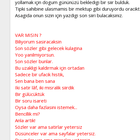
yollamak için dogum gününüzü bekledigi bir siir bulduk.
Tipki sahibine ulasmamis bir mektup gibi duruyordu oracikt
Asagida onun sizin için yazdigi son siiri bulacaksiniz.
VAR MISIN ?
Biliyorum sasiracaksin
Son sözler gibi gelecek kulagina
Yoo yanilmiyorsun.
Son sözler bunlar.
Bu uzakligi kaldirmak için ortadan
Sadece bir ufacik histik,
Sen bana ben sana
Iki satir lâf, iki misralik siirdik
Bir gülücüktük
Bir soru isareti
Oysa daha fazlasini istemek...
Bencillik mi?
Anla artik!
Sözler var ama satirlar yetersiz
Düsünceler var ama sayfalar yetersiz.
Duygular var ama misralar yetersiz.