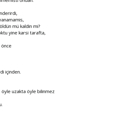
nderirdi,
dayanamamis,
 öldün mü kaldin mi?
tu yine karsi tarafta,
n önce
di içinden.
ep öyle uzakta öyle bilinmez
u.