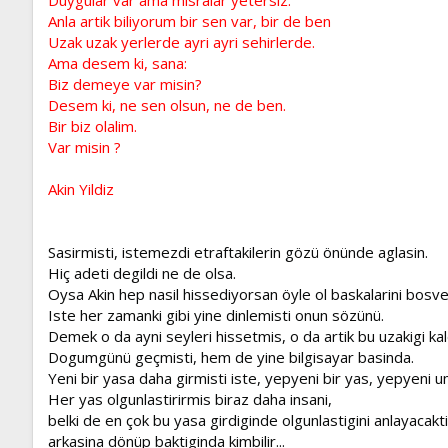
Anla artik biliyorum bir sen var, bir de ben
Uzak uzak yerlerde ayri ayri sehirlerde.
Ama desem ki, sana:
Biz demeye var misin?
Desem ki, ne sen olsun, ne de ben.
Bir biz olalim.
Var misin ?
Akin Yildiz
Sasirmisti, istemezdi etraftakilerin gözü önünde aglasin.
Hiç adeti degildi ne de olsa.
Oysa Akin hep nasil hissediyorsan öyle ol baskalarini bosve
Iste her zamanki gibi yine dinlemisti onun sözünü.
Demek o da ayni seyleri hissetmis, o da artik bu uzakigi kal
Dogumgünü geçmisti, hem de yine bilgisayar basinda.
Yeni bir yasa daha girmisti iste, yepyeni bir yas, yepyeni umu
Her yas olgunlastirirmis biraz daha insani,
belki de en çok bu yasa girdiginde olgunlastigini anlayacakti
arkasina dönüp baktiginda kimbilir...