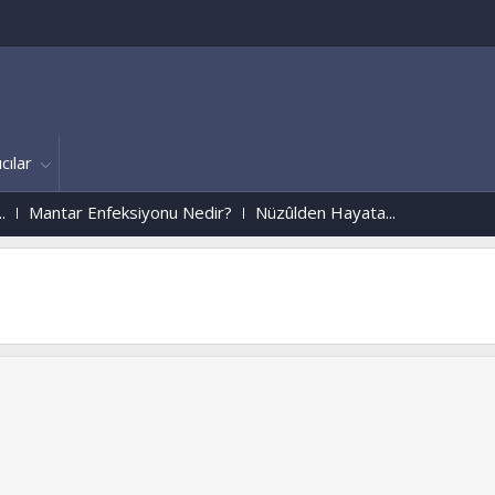
cılar
 Enfeksiyonu Nedir?
Nüzûlden Hayata...
Köln/ALMANYA