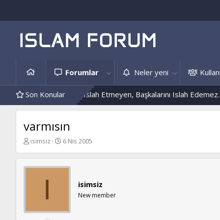
Forumlar
Neler yeni
Kullanı
eri
Kendini Islah Etmeyen, Başkalarını Islah Edemez...
Son Konular
Mantar
varmısın
K
B
isimsiz
6 Nis 2005
o
a
n
ş
b
l
u
a
I
isimsiz
y
n
u
g
New member
b
ı
a
ç