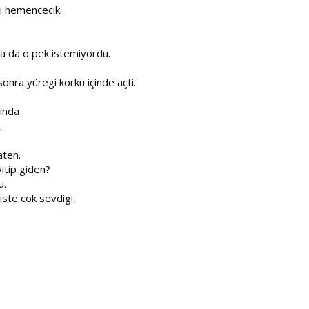
di hemencecik.
a da o pek istemiyordu.
onra yüregi korku içinde açti.
sinda
.
aten.
yitip giden?
u.
iste cok sevdigi,