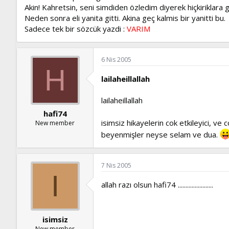
Akin! Kahretsin, seni simdiden özledim diyerek hiçkiriklara
Neden sonra eli yanita gitti. Akina geç kalmis bir yanitti bu.
Sadece tek bir sözcük yazdi :
VARIM
6 Nis 2005
H
lailaheillallah
lailaheillallah
hafi74
isimsiz hikayelerin cok etkileyici, v
New member
beyenmişler neyse selam ve dua.
7 Nis 2005
I
allah razı olsun hafi74 .......................
isimsiz
New member