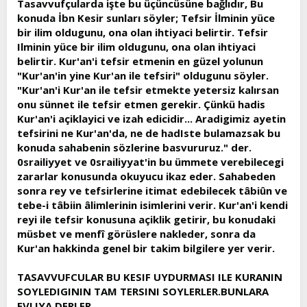
Tasavvufçularda işte bu üçüncüsüne bağlıdır, Bu
t
i
konuda İbn Kesir sunları söyler; Tefsir İlminin yüce
a
h
bir ilim oldugunu, ona olan ihtiyaci belirtir. Tefsir
n
i
Ilminin yüce bir ilim oldugunu, ona olan ihtiyaci
belirtir. Kur'an'i tefsir etmenin en güzel yolunun
"Kur'an'in yine Kur'an ile tefsiri" oldugunu söyler.
"Kur'an'i Kur'an ile tefsir etmekte yetersiz kalırsan
onu sünnet ile tefsir etmen gerekir. Çünkü hadis
Kur'an'i açiklayici ve izah edicidir... Aradigimiz ayetin
tefsirini ne Kur'an'da, ne de hadIste bulamazsak bu
konuda sahabenin sözlerine basvururuz." der.
0srailiyyet ve 0srailiyyat'in bu ümmete verebilecegi
zararlar konusunda okuyucu ikaz eder. Sahabeden
sonra rey ve tefsirlerine itimat edebilecek tâbiûn ve
tebe-i tâbiin âlimlerinin isimlerini verir. Kur'an'i kendi
reyi ile tefsir konusuna açiklik getirir, bu konudaki
müsbet ve menfî görüslere nakleder, sonra da
Kur'an hakkinda genel bir takim bilgilere yer verir.
TASAVVUFCULAR BU KESIF UYDURMASI ILE KURANIN
SOYLEDIGININ TAM TERSINI SOYLERLER.BUNLARA
EVLIYA DERLER.