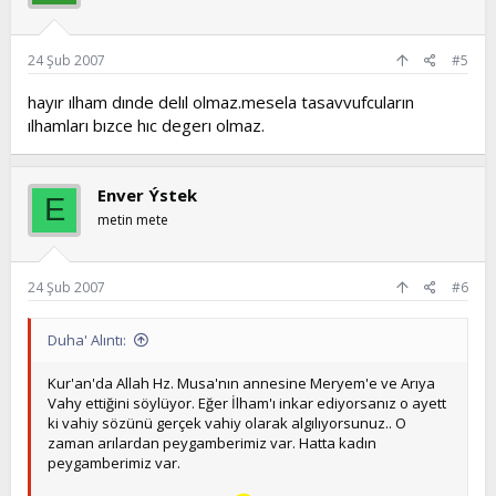
24 Şub 2007
#5
hayır ılham dınde delıl olmaz.mesela tasavvufcuların
ılhamları bızce hıc degerı olmaz.
Enver Ýstek
E
metin mete
24 Şub 2007
#6
Duha' Alıntı:
Kur'an'da Allah Hz. Musa'nın annesine Meryem'e ve Arıya
Vahy ettiğini söylüyor. Eğer İlham'ı inkar ediyorsanız o ayett
ki vahiy sözünü gerçek vahiy olarak algılıyorsunuz.. O
zaman arılardan peygamberimiz var. Hatta kadın
peygamberimiz var.