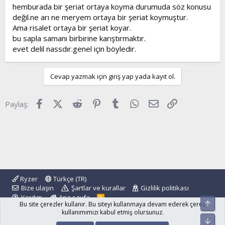
hemburada bir şeriat ortaya koyma durumuda söz konusu
değil.ne arı ne meryem ortaya bir şeriat koymuştur.
Ama risalet ortaya bir şeriat koyar.
bu sapla samanı birbirine karıştırmaktır.
evet delil nassdır.genel için böyledir.
Cevap yazmak için giriş yap yada kayıt ol.
Facebook
X (Twitter)
Reddit
Pinterest
Tumblr
WhatsApp
E-posta
Link
Paylaş:
Ryzer
Türkçe (TR)
Bize ulaşın
Şartlar ve kurallar
Gizlilik politikası
Yardım
Ana sayfa
R
Üst
Bu site çerezler kullanır. Bu siteyi kullanmaya devam ederek çerez
S
S
kullanımımızı kabul etmiş olursunuz.
Alt
®
Community platform by XenForo
© 2010-2024 XenForo Ltd.