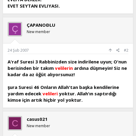
EVET SEYTAN EVLIYASI.
ÇAPANOÐLU
Ç
New member
24 Şub 2007
#2
A'raf Suresi 3 Rabbinizden size indirilene uyun; O'nun
berisinden bir takım
velilerin
ardına düşmeyin! Siz ne
kadar da az öğüt alıyorsunuz!
şura Suresi 46 Onların Allah'tan başka kendilerine
yardım edecek
velileri
yoktur. Allah'ın saptırdığı
kimse için artık hiçbir yol yoktur.
casus021
C
New member