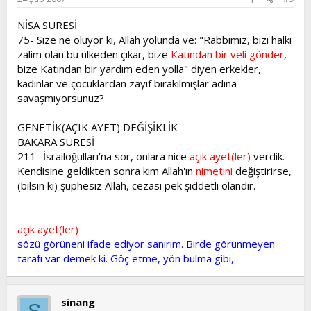
NİSA SURESİ
75- Size ne oluyor ki, Allah yolunda ve: "Rabbimiz, bizi halkı
zalim olan bu ülkeden çıkar, bize
Katından bir veli gönder
,
bize Katından bir yardım eden yolla" diyen erkekler,
kadınlar ve çocuklardan zayıf bırakılmışlar adına
savaşmıyorsunuz?
GENETİK(AÇIK AYET) DEĞİŞİKLİK
BAKARA SURESİ
211- İsrailoğulları’na sor, onlara nice
açık ayet(ler)
verdik.
Kendisine geldikten sonra kim Allah'ın
nimetini
değiştirirse,
(bilsin ki) şüphesiz Allah, cezası pek şiddetli olandır.
açık ayet(ler)
sözü görüneni ifade ediyor sanırım. Birde görünmeyen
tarafı var demek ki. Göç etme, yön bulma gibi,..
sinang