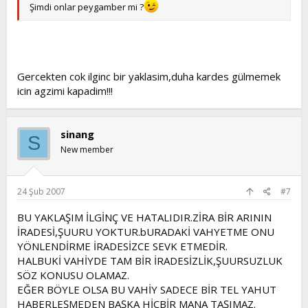
Şimdi onlar peygamber mi ?
Gercekten cok ilginc bir yaklasim,duha kardes gülmemek
icin agzimi kapadim!!!
sinang
S
New member
24 Şub 2007
#7
BU YAKLAŞIM İLGİNÇ VE HATALIDIR.ZİRA BİR ARININ
İRADESİ,ŞUURU YOKTUR.bURADAKİ VAHYETME ONU
YÖNLENDİRME İRADESİZCE SEVK ETMEDİR.
HALBUKİ VAHİYDE TAM BİR İRADESİZLİK,ŞUURSUZLUK
SÖZ KONUSU OLAMAZ.
EĞER BÖYLE OLSA BU VAHİY SADECE BİR TEL YAHUT
HABERLEŞMEDEN BAŞKA HİÇBİR MANA TAŞIMAZ.