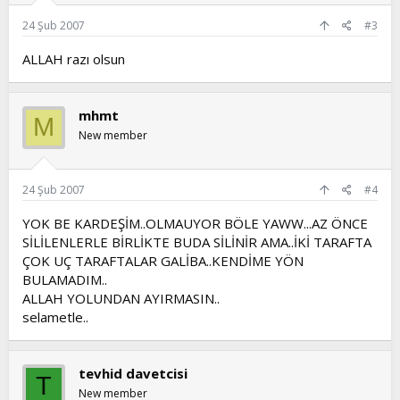
24 Şub 2007
#3
ALLAH razı olsun
mhmt
M
New member
24 Şub 2007
#4
YOK BE KARDEŞİM..OLMAUYOR BÖLE YAWW...AZ ÖNCE
SİLİLENLERLE BİRLİKTE BUDA SİLİNİR AMA..İKİ TARAFTA
ÇOK UÇ TARAFTALAR GALİBA..KENDİME YÖN
BULAMADIM..
ALLAH YOLUNDAN AYIRMASIN..
selametle..
tevhid davetcisi
T
New member