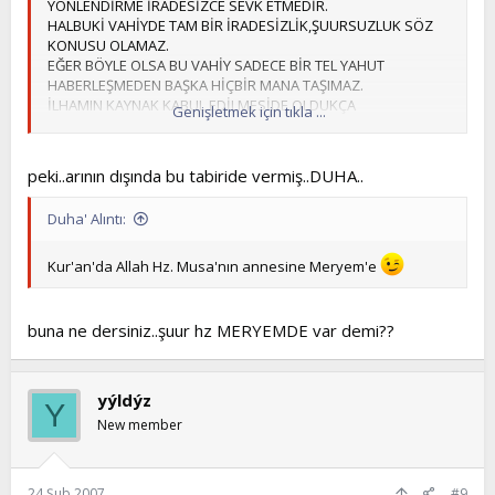
YÖNLENDİRME İRADESİZCE SEVK ETMEDİR.
HALBUKİ VAHİYDE TAM BİR İRADESİZLİK,ŞUURSUZLUK SÖZ
KONUSU OLAMAZ.
EĞER BÖYLE OLSA BU VAHİY SADECE BİR TEL YAHUT
HABERLEŞMEDEN BAŞKA HİÇBİR MANA TAŞIMAZ.
İLHAMIN KAYNAK KABUL EDİLMESİDE OLDUKÇA
Genişletmek için tıkla ...
ZORDUR.ZİRA BURADA VAHİY KADAR GÜÇLÜ BİR FREKANS
YOKTUR.ÖYLEYSE İLHAMIN İÇİNE HERTÜRLÜ
HAL,DURUM,HEZEYAN ,TAHAYYÜL KARIŞABİLİR.
peki..arının dışında bu tabiride vermiş..DUHA..
İNSAN HER MESELEYİ AKLI İLEDE ÇÖZEMEYECEĞİNDEN
GÜVENİLİR OLARAK VAHİY VE ONUN TEMSİLİ OLAN
Duha' Alıntı:
SÜNNETTEN BAŞKA KAYNAĞIDA GENEL İÇİN BÜTÜN FERD VE
TOPLUMLAR İÇİN KAYNAK KABUL ETMEK ABES OLUR.
Kur'an'da Allah Hz. Musa'nın annesine Meryem'e
buna ne dersiniz..şuur hz MERYEMDE var demi??
yýldýz
Y
New member
24 Şub 2007
#9