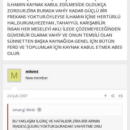
İLHAMIN KAYNAK KABUL EDİLMESİDE OLDUKÇA
ZORDUR.ZİRA BURADA VAHİY KADAR GÜÇLÜ BİR
FREKANS YOKTUR.ÖYLEYSE İLHAMIN İÇİNE HERTÜRLÜ
HAL,DURUM,HEZEYAN ,TAHAYYÜL KARIŞABİLİR.
İNSAN HER MESELEYİ AKLI İLEDE ÇÖZEMEYECEĞİNDEN
GÜVENİLİR OLARAK VAHİY VE ONUN TEMSİLİ OLAN
SÜNNETTEN BAŞKA KAYNAĞIDA GENEL İÇİN BÜTÜN
FERD VE TOPLUMLAR İÇİN KAYNAK KABUL ETMEK ABES
OLUR.
mhmt
M
New member
24 Şub 2007
#8
sinang' Alıntı:
BU YAKLAŞIM İLGİNÇ VE HATALIDIR.ZİRA BİR ARININ
İRADESİ,ŞUURU YOKTUR.bURADAKİ VAHYETME ONU