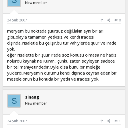
S
New member
24 Şub 2007
#10
meryem bu noktada şuursuz değil.lakin aynı bir arı
gibi..olayla tamamen yetkisiz ve kendi iradesi
dışında..risaletle bu çelişir.bu tür vahiylerde şuur ve irade
yok.
eğer risalette bir şuur irade söz konusu olmasa ne hadis
nolurdu kaynak ne Kuran.. çünkü zaten söyleyen sadece
bir tel mahiyetindedir.Öyle olsa bunu bir meleğe
yüklerdi.Meryemin durumu kendi dışında ceyran eden bir
mesele.onun bu konuda bir yetki ve iradesi yok.
sinang
S
New member
24 Şub 2007
#11