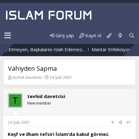
Giriş yap
Kayıt ol
Etmeyen, Başkalarını Islah Edemez...
Mantar Enfeksiyonu Nedir?
Vahiyden Sapma
K
B
tevhid davetcisi
24 Şub 2007
o
a
n
ş
b
l
tevhid davetcisi
T
u
a
New member
y
n
u
g
b
ı
a
ç
24 Şub 2007
#1
ş
t
l
a
Keşf ve ilham tefsiri İslam'da kabul görmez.
a
r