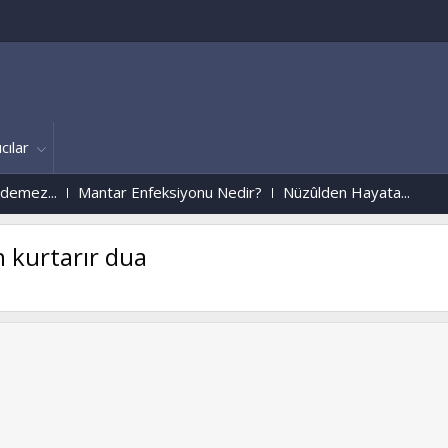
cılar
ez...
Mantar Enfeksiyonu Nedir?
Nüzûlden Hayata...
 kurtarır dua