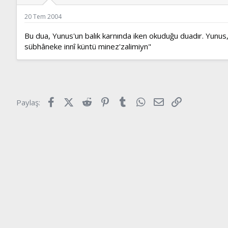
ş
t
l
a
20 Tem 2004
a
r
t
i
Bu dua, Yunus'un balık karnında iken okuduğu duadır. Yunus, b
a
h
sübhâneke innî küntü minez'zalimiyn"
n
i
Facebook
X (Twitter)
Reddit
Pinterest
Tumblr
WhatsApp
E-posta
Link
Paylaş: