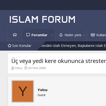
Forumlar
Neler yeni
Kullanı
 Ve Hâdis Örnekleri
Son Konular
Kendini Islah Etmeyen, Başkalarını Islah Edem
Üç veya yedi kere okununca stresten
K
B
Yolcu
20 Tem 2004
o
a
n
ş
b
l
u
a
Y
y
n
Yolcu
u
g
Guest
b
ı
a
ç