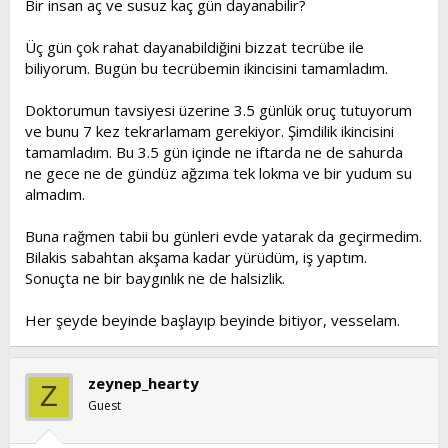
Bir insan aç ve susuz kaç gün dayanabilir?
t
i
a
h
Üç gün çok rahat dayanabildiğini bizzat tecrübe ile
n
i
biliyorum. Bugün bu tecrübemin ikincisini tamamladım.
Doktorumun tavsiyesi üzerine 3.5 günlük oruç tutuyorum
ve bunu 7 kez tekrarlamam gerekiyor. Şimdilik ikincisini
tamamladım. Bu 3.5 gün içinde ne iftarda ne de sahurda
ne gece ne de gündüz ağzıma tek lokma ve bir yudum su
almadım.
Buna rağmen tabii bu günleri evde yatarak da geçirmedim.
Bilakis sabahtan akşama kadar yürüdüm, iş yaptım.
Sonuçta ne bir baygınlık ne de halsizlik.
Her şeyde beyinde başlayıp beyinde bitiyor, vesselam.
zeynep_hearty
Z
Guest