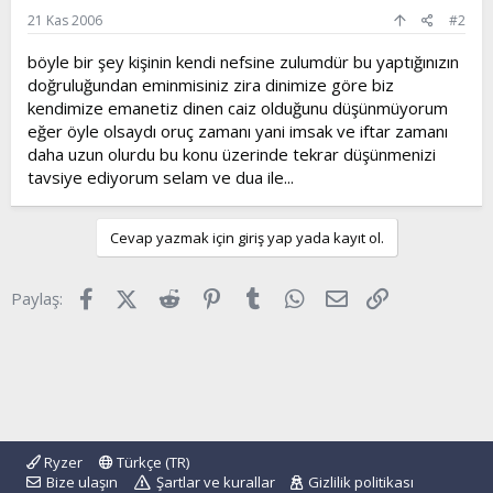
21 Kas 2006
#2
böyle bir şey kişinin kendi nefsine zulumdür bu yaptığınızın
doğruluğundan eminmisiniz zira dinimize göre biz
kendimize emanetiz dinen caiz olduğunu düşünmüyorum
eğer öyle olsaydı oruç zamanı yani imsak ve iftar zamanı
daha uzun olurdu bu konu üzerinde tekrar düşünmenizi
tavsiye ediyorum selam ve dua ile...
Cevap yazmak için giriş yap yada kayıt ol.
Facebook
X (Twitter)
Reddit
Pinterest
Tumblr
WhatsApp
E-posta
Link
Paylaş:
Ryzer
Türkçe (TR)
Bize ulaşın
Şartlar ve kurallar
Gizlilik politikası