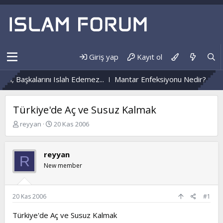
Giriş yap
Kayıt ol
n, Başkalarını Islah Edemez...
Mantar Enfeksiyonu Nedir?
Nüz
Türkiye'de Aç ve Susuz Kalmak
K
B
reyyan
20 Kas 2006
o
a
n
ş
b
l
reyyan
R
u
a
New member
y
n
u
g
b
ı
a
ç
20 Kas 2006
#1
ş
t
l
a
Türkiye'de Aç ve Susuz Kalmak
a
r