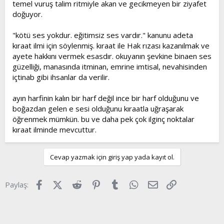
temel vuruş talim ritmiyle akan ve gecikmeyen bir ziyafet
doğuyor.
"kötü ses yokdur. eğitimsiz ses vardır." kanunu adeta
kıraat ilmi için söylenmiş. kıraat ile Hak rızası kazanılmak ve
ayete hakkını vermek esasdır. okuyanın şevkine binaen ses
güzelliği, manasında itminan, emrine imtisal, nevahisinden
içtinab gibi ihsanlar da verilir.
ayın harfinin kalın bir harf değil ince bir harf olduğunu ve
boğazdan gelen e sesi olduğunu kıraatla uğraşarak
öğrenmek mümkün. bu ve daha pek çok ilginç noktalar
kıraat ilminde mevcuttur.
Cevap yazmak için giriş yap yada kayıt ol.
Facebook
X (Twitter)
Reddit
Pinterest
Tumblr
WhatsApp
E-posta
Link
Paylaş: