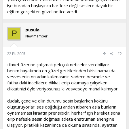
işe buradan başlayınca harflere değil seslere dayalı bir
eğitim gerçekten güzel netice verdi.
pusula
P
New member
22 Eki 2005
#2
tilavet üzerine çalışmak pek çok neticeler verebiliyor.
benim hayatımda en güzel getirilerinden birisi namazda
vesvesenin ortadan kalkmasıdır. sadece besmele ve
fatiha daki inceliklere dikkat edip okumaya çalışırken
dikkatinizi öyle veriyosunuz ki vesveseye mahal kalmıyor.
dudak, çene ve dilin durumu sesin başlarken kökünü
oluşturuyorlar. ses doğduğu andan itibaren asla bunların
oynamaması kıraatın prensibidir. herharf için hareket sona
erip nefesle sesin doğması adeta enstruman ahengine
ulaşıyor. pratiklik kazanılınca da okuma sırasında, ayetten