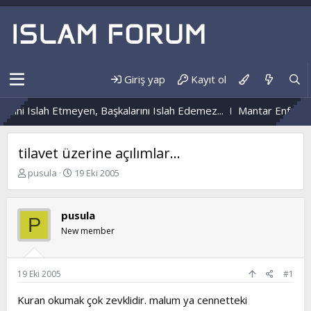
Giriş yap
Kayıt ol
ini Islah Etmeyen, Başkalarını Islah Edemez...
Mantar Enfeksiyo
tilavet üzerine açılımlar...
K
B
pusula
19 Eki 2005
o
a
n
ş
b
l
pusula
P
u
a
New member
y
n
u
g
b
ı
a
ç
19 Eki 2005
#1
ş
t
l
a
Kuran okumak çok zevklidir. malum ya cennetteki
a
r