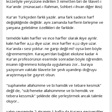
lezzetiyle yeryüzüne indirilen 3 nimetten biri de tilavet-i
t
i
Kur'andır. (münacaat-ı Rahman, Sohbet-i ihvan diğer ikisi)
a
h
n
i
Kur'an Türkçeden farklı yazılır. ama fark sadece harf
değişikliğinde değildir. aynı zamanda harflerin birleşme ve
yanyana gelebilme özellikleri de farklıdır.
temelde kalın harfler ve ince harfler olarak ikiye ayrılır.
kalın harfler a,i,u diye uzar. ince harfler e,i,ü diye uzar.
Kur'anda ı sesi yoktur. ne garip değil mi? oysa ben böyle
öğrenmemiştim. Karaçam'dan bağdat ekolüne kadar 4
Kur'an profesörünün eserinde sonradan böyle öğrendim.
insanın öğrenmesi kolayda uygulaması zor... buraya
yazıyorum vaktaki tilavete bir şevk uyandırıp doğruyu
araştırmaya bir gayret olsun.
"suphaneke allahümme ve bi hamdik ve tebare kesmük"
değil de, "süb'heneke allahümmme ve bi hemdik. ve
tebera kessmük" şeklinde dile yerleştirmek ancak talimle
oluyor...
yakın çevremde 2 akranım 1 hafta da Kurana geçiverdiler.