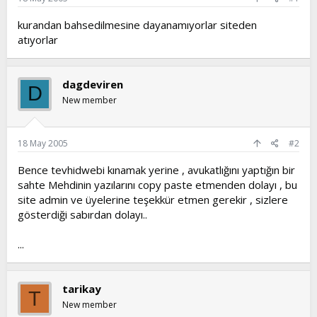
t
i
kurandan bahsedilmesine dayanamıyorlar siteden
a
h
n
i
atıyorlar
dagdeviren
D
New member
18 May 2005
#2
Bence tevhidwebi kınamak yerine , avukatlığını yaptığın bir
sahte Mehdinin yazılarını copy paste etmenden dolayı , bu
site admin ve üyelerine teşekkür etmen gerekir , sizlere
gösterdiği sabırdan dolayı..
...
tarikay
T
New member