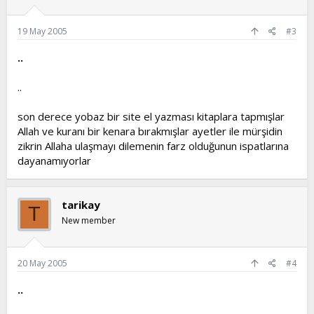
19 May 2005
#3
..
..
son derece yobaz bir site el yazması kitaplara tapmışlar
Allah ve kuranı bir kenara bırakmışlar ayetler ile mürşidin
zikrin Allaha ulaşmayı dilemenin farz olduğunun ispatlarına
dayanamıyorlar
tarikay
T
New member
20 May 2005
#4
..