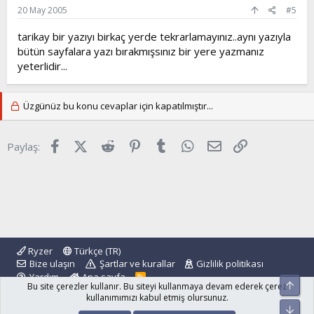
20 May 2005
#5
tarikay bir yazıyı birkaç yerde tekrarlamayınız..aynı yazıyla
bütün sayfalara yazı bırakmışsınız bir yere yazmanız
yeterlidir...
Üzgünüz bu konu cevaplar için kapatılmıştır...
Facebook
X (Twitter)
Reddit
Pinterest
Tumblr
WhatsApp
E-posta
Link
Paylaş:
Ryzer
Türkçe (TR)
Bize ulaşın
Şartlar ve kurallar
Gizlilik politikası
Yardım
Ana sayfa
R
Üst
Bu site çerezler kullanır. Bu siteyi kullanmaya devam ederek çerez
S
S
kullanımımızı kabul etmiş olursunuz.
Alt
®
Community platform by XenForo
© 2010-2024 XenForo Ltd.