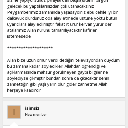
siz ne yapıyorsunuz (Allaylardan başka)utanın birgün
gelecek bu yaptıklarınızdan çok utanacaksınız
Peygamberimiz zamanında yaşasaydınız ebu cehile iyi bir
dalkavuk olurdunuz oda alay etmede üstüne yoktu bütün
üyarıcılara alay edilmiştir fakat it ürür kervan yürür der
atalarımız Allah nurunu tamamlıyacaktır kafirler
istemesede
********************
Allah bize uzun ömür verdi dediğini televizyondan duydum
bu zamana kadar söyledikleri Allahdan öğrendiği ve
açıklanmasında mahsur görülmeyen gaybi bilgiler ne
söylediyse çıkmıştır bundan sonra da çıkacaktır senin
zannettiğin gibi yaşlı yarın ölür gider zannetme Allah
herşeye kaadirdir
isimsiz
I
New member