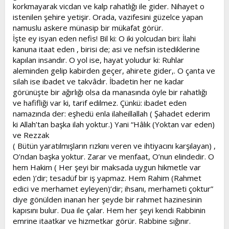
korkmayarak vicdan ve kalp rahatlığı ile gider. Nihayet o
istenilen şehire yetişir. Orada, vazifesini güzelce yapan
namuslu askere münasip bir mükafat görür.
İşte ey isyan eden nefis! Bil ki: O iki yolcudan biri: İlahi
kanuna itaat eden , birisi de; asi ve nefsin istediklerine
kapılan insandır. O yol ise, hayat yoludur ki: Ruhlar
aleminden gelip kabirden geçer, ahirete gider,. O çanta ve
silah ise ibadet ve takvâdır. İbadetin her ne kadar
görünüşte bir ağırlığı olsa da manasında öyle bir rahatlığı
ve hafifliği var ki, tarif edilmez. Çünkü: ibadet eden
namazında der: eşhedü enla ilaheillallah ( Şahadet ederim
ki Allah’tan başka ilah yoktur.) Yani “Hâlık (Yoktan var eden)
ve Rezzak
( Bütün yaratılmışların rızkını veren ve ihtiyacını karşılayan) ,
O’ndan başka yoktur. Zarar ve menfaat, O’nun elindedir. O
hem Hakim ( Her şeyi bir maksada uygun hikmetle var
eden )’dir; tesadüf bir iş yapmaz. Hem Rahim (Rahmet
edici ve merhamet eyleyen)’dir; ihsanı, merhameti çoktur”
diye gönülden inanan her şeyde bir rahmet hazinesinin
kapısını bulur. Dua ile çalar. Hem her şeyi kendi Rabbinin
emrine itaatkar ve hizmetkar görür. Rabbine sığınır.