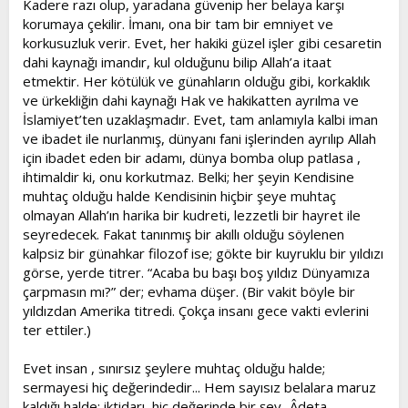
Kadere razı olup, yaradana güvenip her belaya karşı
korumaya çekilir. İmanı, ona bir tam bir emniyet ve
korkusuzluk verir. Evet, her hakiki güzel işler gibi cesaretin
dahi kaynağı imandır, kul olduğunu bilip Allah’a itaat
etmektir. Her kötülük ve günahların olduğu gibi, korkaklık
ve ürkekliğin dahi kaynağı Hak ve hakikatten ayrılma ve
İslamiyet’ten uzaklaşmadır. Evet, tam anlamıyla kalbi iman
ve ibadet ile nurlanmış, dünyanı fani işlerinden ayrılıp Allah
için ibadet eden bir adamı, dünya bomba olup patlasa ,
ihtimaldir ki, onu korkutmaz. Belki; her şeyin Kendisine
muhtaç olduğu halde Kendisinin hiçbir şeye muhtaç
olmayan Allah’ın harika bir kudreti, lezzetli bir hayret ile
seyredecek. Fakat tanınmış bir akıllı olduğu söylenen
kalpsiz bir günahkar filozof ise; gökte bir kuyruklu bir yıldızı
görse, yerde titrer. “Acaba bu başı boş yıldız Dünyamıza
çarpmasın mı?” der; evhama düşer. (Bir vakit böyle bir
yıldızdan Amerika titredi. Çokça insanı gece vakti evlerini
ter ettiler.)
Evet insan , sınırsız şeylere muhtaç olduğu halde;
sermayesi hiç değerindedir... Hem sayısız belalara maruz
kaldığı halde; iktidarı, hiç değerinde bir şey...Âdeta