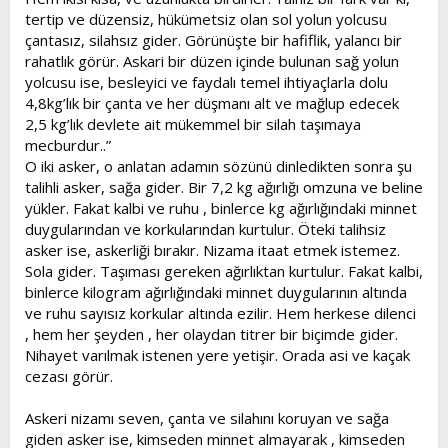
tertip ve düzensiz, hükümetsiz olan sol yolun yolcusu
çantasız, silahsız gider. Görünüşte bir hafiflik, yalancı bir
rahatlık görür. Askari bir düzen içinde bulunan sağ yolun
yolcusu ise, besleyici ve faydalı temel ihtiyaçlarla dolu
4,8kg’lık bir çanta ve her düşmanı alt ve mağlup edecek
2,5 kg’lık devlete ait mükemmel bir silah taşımaya
mecburdur..”
O iki asker, o anlatan adamın sözünü dinledikten sonra şu
talihli asker, sağa gider. Bir 7,2 kg ağırlığı omzuna ve beline
yükler. Fakat kalbi ve ruhu , binlerce kg ağırlığındaki minnet
duygularından ve korkularından kurtulur. Öteki talihsiz
asker ise, askerliği bırakır. Nizama itaat etmek istemez.
Sola gider. Taşıması gereken ağırlıktan kurtulur. Fakat kalbi,
binlerce kilogram ağırlığındaki minnet duygularının altında
ve ruhu sayısız korkular altında ezilir. Hem herkese dilenci
, hem her şeyden , her olaydan titrer bir biçimde gider.
Nihayet varılmak istenen yere yetişir. Orada asi ve kaçak
cezası görür.
Askeri nizamı seven, çanta ve silahını koruyan ve sağa
giden asker ise, kimseden minnet almayarak , kimseden