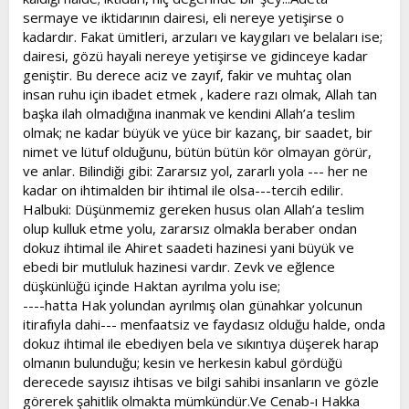
sermaye ve iktidarının dairesi, eli nereye yetişirse o
kadardır. Fakat ümitleri, arzuları ve kaygıları ve belaları ise;
dairesi, gözü hayali nereye yetişirse ve gidinceye kadar
geniştir. Bu derece aciz ve zayıf, fakir ve muhtaç olan
insan ruhu için ibadet etmek , kadere razı olmak, Allah tan
başka ilah olmadığına inanmak ve kendini Allah’a teslim
olmak; ne kadar büyük ve yüce bir kazanç, bir saadet, bir
nimet ve lütuf olduğunu, bütün bütün kör olmayan görür,
ve anlar. Bilindiği gibi: Zararsız yol, zararlı yola --- her ne
kadar on ihtimalden bir ihtimal ile olsa---tercih edilir.
Halbuki: Düşünmemiz gereken husus olan Allah’a teslim
olup kulluk etme yolu, zararsız olmakla beraber ondan
dokuz ihtimal ile Ahiret saadeti hazinesi yani büyük ve
ebedi bir mutluluk hazinesi vardır. Zevk ve eğlence
düşkünlüğü içinde Haktan ayrılma yolu ise;
----hatta Hak yolundan ayrılmış olan günahkar yolcunun
itirafıyla dahi--- menfaatsiz ve faydasız olduğu halde, onda
dokuz ihtimal ile ebediyen bela ve sıkıntıya düşerek harap
olmanın bulunduğu; kesin ve herkesin kabul gördüğü
derecede sayısız ihtisas ve bilgi sahibi insanların ve gözle
görerek şahitlik olmakta mümkündür.Ve Cenab-ı Hakka