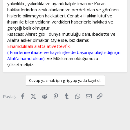
yakınlıkla , yakınlıkla ve uyanık kalple iman ve Kuran
hakikatlerinden zevk alanların ve perdeli olan ve görünen
hislerle bilinmeyen hakikatleri, Cenab-ı Hakkın lütuf ve
ihsanı ile bilen velilerin verdikleri haberlerle hakikati ve
gerçeği belli olmuştur.
Kısacası: Âhiret gibi , dünya mutluluğu dahi, ibadette ve
Allah’a asker olmaktır. Öyle ise, biz daima:
Elhamdülillahi âlâtta ativettevfiki
( Emirlerine itaate ve hayırlı işlerde başarıya ulaştırdığı için
Allah’a hamd olsun).
Ve Müslüman olduğumuza
şükretmeliyiz.
Cevap yazmak için giriş yap yada kayıt ol.
Facebook
X (Twitter)
Reddit
Pinterest
Tumblr
WhatsApp
E-posta
Link
Paylaş: