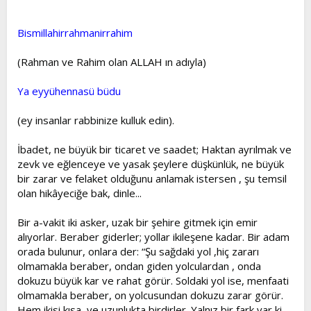
t
i
a
h
Bismillahirrahmanirrahim
n
i
(Rahman ve Rahim olan ALLAH ın adıyla)
Ya eyyühennasü büdu
(ey insanlar rabbinize kulluk edin).
İbadet, ne büyük bir ticaret ve saadet; Haktan ayrılmak ve
zevk ve eğlenceye ve yasak şeylere düşkünlük, ne büyük
bir zarar ve felaket olduğunu anlamak istersen , şu temsil
olan hikâyeciğe bak, dinle...
Bir a-vakit iki asker, uzak bir şehire gitmek için emir
alıyorlar. Beraber giderler; yollar ikileşene kadar. Bir adam
orada bulunur, onlara der: “Şu sağdaki yol ,hiç zararı
olmamakla beraber, ondan giden yolculardan , onda
dokuzu büyük kar ve rahat görür. Soldaki yol ise, menfaati
olmamakla beraber, on yolcusundan dokuzu zarar görür.
Hem ikisi kısa, ve uzunlukta birdirler. Yalnız bir fark var ki,