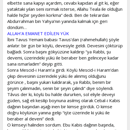
elbette sana kapıyı açardım, cevabı kapıdan al git ki, eğer
yataktaki yılan seni ısırmak isterse, Allahu Teala ile olduğun
halde hiçbir şeyden korkma” dedi. Ben de tekrardan
Abdurrahman bin Yahya’nın yanında kalmak için geri
döndüm…
ALLAH’A EMANET EDİLEN YÜK
İbni Tavus Yemani babası Tavus’dan (rahımehullah) şöyle
anlatır: bir gün bir köylü, devesiyle geldi. Devesini çöktürüp
bağladı. Sonra başını gökyüzüne kaldırıp “ya Rabbi, şu
devemi, üzerindeki yükü ile beraber ben gelinceye kadar
sana ısmarladım” deyip gitti.
Sonra Mescid-i Haram’a girdi. Köylü Mescid-i Haram’dan
çıkıp devesinin üzerindeki yükü ile alınmış olduğunu
görünce , başını yukarı kaldırarak, ya Rabbi, benim bir
şeyim çalınmadın, senin bir şeyin çalındı” diye söylendi.
Tâvus der ki, köylü bu halde dururken, sol eliyle deveyi
güden, sağ eli kesilip boynuna asılmış olarak Cebal-i Kabis
dağının başından aşağı inen bir kimse gördük. O kimse
doğru köylünün yanına gelip “işte üzerinde ki yükü ile
beraber al deveni” dedi.
O kimseyi halinden sordum. Ebu Kabis dağının başında,