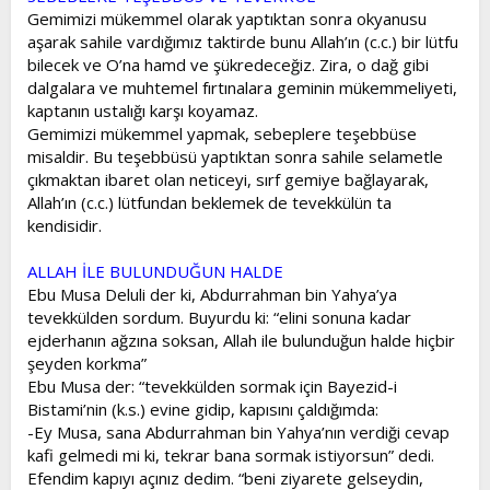
Gemimizi mükemmel olarak yaptıktan sonra okyanusu
aşarak sahile vardığımız taktirde bunu Allah’ın (c.c.) bir lütfu
bilecek ve O’na hamd ve şükredeceğiz. Zira, o dağ gibi
dalgalara ve muhtemel fırtınalara geminin mükemmeliyeti,
kaptanın ustalığı karşı koyamaz.
Gemimizi mükemmel yapmak, sebeplere teşebbüse
misaldir. Bu teşebbüsü yaptıktan sonra sahile selametle
çıkmaktan ibaret olan neticeyi, sırf gemiye bağlayarak,
Allah’ın (c.c.) lütfundan beklemek de tevekkülün ta
kendisidir.
ALLAH İLE BULUNDUĞUN HALDE
Ebu Musa Deluli der ki, Abdurrahman bin Yahya’ya
tevekkülden sordum. Buyurdu ki: “elini sonuna kadar
ejderhanın ağzına soksan, Allah ile bulunduğun halde hiçbir
şeyden korkma”
Ebu Musa der: “tevekkülden sormak için Bayezid-i
Bistami’nin (k.s.) evine gidip, kapısını çaldığımda:
-Ey Musa, sana Abdurrahman bin Yahya’nın verdiği cevap
kafi gelmedi mi ki, tekrar bana sormak istiyorsun” dedi.
Efendim kapıyı açınız dedim. “beni ziyarete gelseydin,