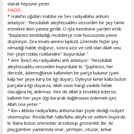
olarak hepsine yeter.
HADİS...
* Halid'in oğulları Habbe ve Sev radıyallahu anhüm
anlatıyor: "Resülullah aleyhissalâtu vesselâm bir şey tamir
etmekte iken yanına girdik. O işte kendisine yardım ettik.
"Başlarınız kımıldadığı müddetçe rızık hususunda yeise
düşmeyin. Zira insanı annesi kıpkızıl, üzerinde hiçbir şey
olmadığı halde doğurur, sonra aziz ve celil olan Allah onu
her çeşit rızıkla rızıklandırır" buyurdular."
* Amr İbnu'l-As radıyallahu anh anlatıyor: "Resülullah
aleyhissalâtu vesselâm buyurdular ki: "Şüphesiz, her
derede, âdemoğlunun kalbinden bir parça bulunur (yani
kalp her şeye karşı bir ilgi duyar). Öyleyse kimin kalbi bütün
parçalara ilgi duyarsa, Allah onun hangi vadide helak
olacağına hiç aldırmaz. Kim de Allah'a tevekkül ederse,
kalbinin her şeye (ilgi kurarak dağılmasını önlemek için)
Allah ona yeter."
* İbn-i Abbâs radiya'llahu anhüma'dan şöyle dediği rivâyet
olunmuştur: Resûlu'llah Salla'llahu aleyhi ve sellem buyurdu
ki: Bana bütün ümmetler arzolunup gösterildi: Bir, iki
peygamber yanlarında onar, yirmişer, otuzar, kırkar