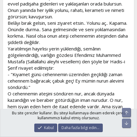
evvel padişaha gidenleri ve yaklaşanları orada bulursun.
Onun yanında her iyilik yolunu, rahatı, kerameti ve nimeti
görürsün; kavuşursun.
Belâyı bırak gelsin, seni ziyaret etsin.. Yolunu aç.. Kapama.
Önünde durma.. Sana gelmesinde ve seni yoklamasından
korkma.. Nasıl olsa onun ateşi cehennemin ateşinden daha
şiddetli değildir.
Yaratılmışın hayırlısı yerin yüklendiği, semânın
gölgelendirdiği, varlığın gözdesi Efendimiz Muhammed
Mustafa (Sallallahü aleyhi vesellem) den şöyle bir Hadis-i
Şerif rivayet edilmiştir:
- "Kıyamet günü cehennemin üzerinden geçildiği zaman
cehennem bağıracak; çabuk geç! Ey mümin nurun alevimi
söndürdü."
O cehennemin ateşini söndüren nur, ancak dünyada
kazandığın ve beraber götürdüğün iman nurudur. O nur,
hem isyan eden hem de itaat edende vardır. Ama isyan
Üst
eden ondan faydalanamaz...
Bu site çerezler kullanır. Bu siteyi kullanmaya devam ederek çerez
kullanımımızı kabul etmiş olursunuz.
işte dünyadaki belâ ateşini de söndüren bu nurdur.. Sen de
Alt
eğer sabreder, Hakka uyarsan mükâfatını görürsün...
Kabul
Daha fazla bilgi edin…
Belânın sana gelmesi seni heyecana düşürmesin.