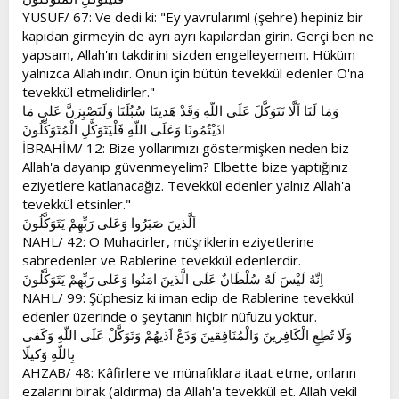
YUSUF/ 67: Ve dedi ki: "Ey yavrularım! (şehre) hepiniz bir
kapıdan girmeyin de ayrı ayrı kapılardan girin. Gerçi ben ne
yapsam, Allah'ın takdirini sizden engelleyemem. Hüküm
yalnızca Allah'ındır. Onun için bütün tevekkül edenler O'na
tevekkül etmelidirler."
وَمَا لَنَا اَلَّا نَتَوَكَّلَ عَلَى اللّهِ وَقَدْ هَدينَا سُبُلَنَا وَلَنَصْبِرَنَّ عَلى مَا
اذَيْتُمُونَا وَعَلَى اللّهِ فَلْيَتَوَكَّلِ الْمُتَوَكِّلُونَ
İBRAHİM/ 12: Bize yollarımızı göstermişken neden biz
Allah'a dayanıp güvenmeyelim? Elbette bize yaptığınız
eziyetlere katlanacağız. Tevekkül edenler yalnız Allah'a
tevekkül etsinler."
اَلَّذينَ صَبَرُوا وَعَلى رَبِّهِمْ يَتَوَكَّلُونَ
NAHL/ 42: O Muhacirler, müşriklerin eziyetlerine
sabredenler ve Rablerine tevekkül edenlerdir.
اِنَّهُ لَيْسَ لَهُ سُلْطَانٌ عَلَى الَّذينَ امَنُوا وَعَلى رَبِّهِمْ يَتَوَكَّلُونَ
NAHL/ 99: Şüphesiz ki iman edip de Rablerine tevekkül
edenler üzerinde o şeytanın hiçbir nüfuzu yoktur.
وَلَا تُطِعِ الْكَافِرينَ وَالْمُنَافِقينَ وَدَعْ اَذيهُمْ وَتَوَكَّلْ عَلَى اللّهِ وَكَفى
بِاللّهِ وَكيلًا
AHZAB/ 48: Kâfirlere ve münafıklara itaat etme, onların
ezalarını bırak (aldırma) da Allah'a tevekkül et. Allah vekil