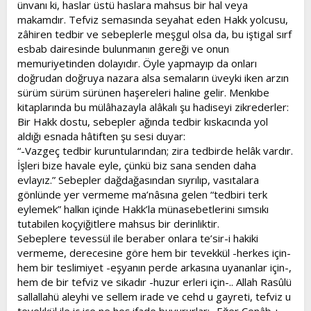
ünvanı ki, haslar üstü haslara mahsus bir hal veya
makamdır. Tefviz semasında seyahat eden Hakk yolcusu,
zâhiren tedbir ve sebeplerle meşgul olsa da, bu iştigal sırf
esbab dairesinde bulunmanın gereği ve onun
memuriyetinden dolayıdır. Öyle yapmayıp da onları
doğrudan doğruya nazara alsa semaların üveyki iken arzın
sürüm sürüm sürünen haşereleri haline gelir. Menkıbe
kitaplarında bu mülâhazayla alâkalı şu hadiseyi zikrederler:
Bir Hakk dostu, sebepler ağında tedbir kıskacında yol
aldığı esnada hâtiften şu sesi duyar:
“-Vazgeç tedbir kuruntularından; zira tedbirde helâk vardır.
İşleri bize havale eyle, çünkü biz sana senden daha
evlayız.” Sebepler dağdağasından sıyrılıp, vasıtalara
gönlünde yer vermeme ma’nâsına gelen “tedbiri terk
eylemek” halkın içinde Hakk’la münasebetlerini sımsıkı
tutabilen koçyiğitlere mahsus bir derinliktir.
Sebeplere tevessül ile beraber onlara te’sir-i hakiki
vermeme, derecesine göre hem bir tevekkül -herkes için-
hem bir teslimiyet -eşyanın perde arkasına uyananlar için-,
hem de bir tefviz ve sikadır -huzur erleri için-.. Allah Rasûlü
sallallahü aleyhi ve sellem irade ve cehd u gayreti, tefviz u