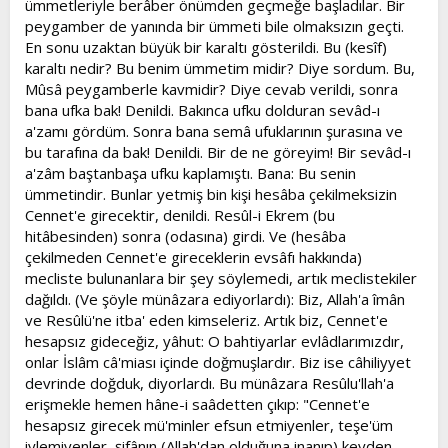
ümmetleriyle berâber önümden geçmeğe başladılar. Bir
peygamber de yanında bir ümmeti bile olmaksızın geçti.
En sonu uzaktan büyük bir karaltı gösterildi. Bu (kesîf)
karaltı nedir? Bu benim ümmetim midir? Diye sordum. Bu,
Mûsâ peygamberle kavmidir? Diye cevab verildi, sonra
bana ufka bak! Denildi. Bakınca ufku dolduran sevâd-ı
a'zamı gördüm. Sonra bana semâ ufuklarının şurasına ve
bu tarafına da bak! Denildi. Bir de ne göreyim! Bir sevâd-ı
a'zâm baştanbaşa ufku kaplamıştı. Bana: Bu senin
ümmetindir. Bunlar yetmiş bin kişi hesâba çekilmeksizin
Cennet'e girecektir, denildi. Resûl-i Ekrem (bu
hitâbesinden) sonra (odasına) girdi. Ve (hesâba
çekilmeden Cennet'e gireceklerin evsâfı hakkında)
mecliste bulunanlara bir şey söylemedi, artık meclistekiler
dağıldı. (Ve şöyle münâzara ediyorlardı): Biz, Allah'a îmân
ve Resûlü'ne itba' eden kimseleriz. Artık biz, Cennet'e
hesapsız gideceğiz, yâhut: O bahtiyarlar evlâdlarımızdır,
onlar İslâm câ'miası içinde doğmuşlardır. Biz ise câhiliyyet
devrinde doğduk, diyorlardı. Bu münâzara Resûlu'llah'a
erişmekle hemen hâne-i saâdetten çıkıp: "Cennet'e
hesapsız girecek mü'minler efsun etmiyenler, teşe'üm
iylemiyenler, şifânın (Allah'dan olduğuna inanıp) keyden