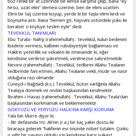
boz renkli bir at üzerinde bir kimse karşıma çıkıp, bana “ey
hırsız, uzat elini” demesi üzerine, ben de elimi uzattım.
Elimi bir taş üzerine koyup, yerde ki bir taşla elimi kırdı ve
boynuma astı. Bana “hemen git, hayvanı üstündeki yükü ile
beraber o köylüye teslim eyle” dedi.
TEVEKKÜL TANIMLARI
Ebu Türabi- Nahşi (rahımehullah) : tevekkül, kulun bedenini
ibadete vermesi, kalbinin rububiyetiyle bağlanması ve
Hakk’ın yeterlilik ve vekaleti ile itminanıdır ki, eğer
kendisine verilirse şükretmeli, verilmezse sabretmelidir.
Nevevi (rahımehullah) : Tevekkül, tedbirini Allahu Tealanın
tedbirinde fani etmen, Allahu Tealanın vekil, müdir ve nasir
olduğuna razı olmandır.
Cüneyd-i Bağdadi (k.s.) Tevekkül, bütün varlığınla Allahu
Tealaya dönmek ve ondan başkasından kesilmektir.
İbrahim-i Havas (rahımehullah) : Tevekkül, Allahu Teala’dan
başkasından korkmamak ve beklememektir.
GÖKYÜZÜ VE YERYÜZÜ HALKINA KARŞI KORUMA
Yala bin Murre diyor ki:
- Bir defasında Hz. Ali’nin (r.a.) bir kaç yakın dostu ile
biraraya gelerek “halifenin evi önünde nöbet tutalım. Çünkü
o yiğit bir savaşçı olduğu için kendisine karşı suikast