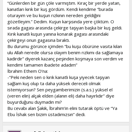
“Günlerden bir gün çöle varmıştım. Kıraç bir yerde yatan,
kanatları kırık bir kuş gördüm. Kendi kendime “burada
oturayım ve bu kuşun rızkının nereden geldiğini
gözetleyim.” Dedim. Kuşun karşısında yere çöktüm. O
sırada gagası arasında çekirge taşıyan başka bir kuş geldi.
Kırık kanatlı kuşun yanına konarak gagası arasındaki
çekirgeyi onun gagasına bıraktı.
Bu durumu görünce içimden “bu kuşu öbürüne vasıta kılan
ulu Allah nerede olursa olayım benim rızkımı da sağlamaya
kadirdir” diyerek kazanç peşinden koşmaya son verdim ve
kendimi tamamen ibadete adadım”
İbrahim Ethem O’na:
-“Peki neden sen o kırık kanatlı kuşa yiyecek taşıyan
sağlam kuş olup ta daha yüksek dereceli olmak
istemiyorsun? Sen peygamberimizin (s.a.s.) yüksel el
(veren elin) alçak elden (alanın eli) daha hayırlıdır” diye
buyurduğunu duymadın mı?
Bu cevabı alan Şakik, İbrahim’in elini tutarak öptü ve “Ya
Ebu İshak sen bizim üstadımızsın” dedi.