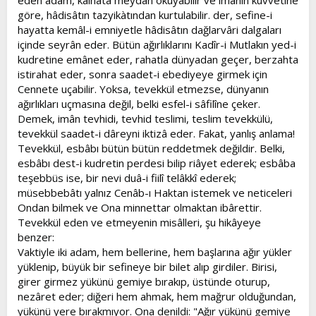
eden adam, kâinata meydan okuyabilir ve imânın kuvvetine
göre, hâdisâtın tazyikàtından kurtulabilir. der, sefine-i
hayatta kemâl-i emniyetle hâdisâtın dağlarvâri dalgaları
içinde seyrân eder. Bütün ağırlıklarını Kadîr-i Mutlakın yed-i
kudretine emânet eder, rahatla dünyadan geçer, berzahta
istirahat eder, sonra saadet-i ebediyeye girmek için
Cennete uçabilir. Yoksa, tevekkül etmezse, dünyanın
ağırlıkları uçmasına değil, belki esfel-i sâfilîne çeker.
Demek, imân tevhidi, tevhid teslimi, teslim tevekkülü,
tevekkül saadet-i dâreyni iktizâ eder. Fakat, yanlış anlama!
Tevekkül, esbâbı bütün bütün reddetmek değildir. Belki,
esbâbı dest-i kudretin perdesi bilip riâyet ederek; esbâba
teşebbüs ise, bir nevi duâ-i fiilî telâkkî ederek;
müsebbebâtı yalnız Cenâb-ı Haktan istemek ve neticeleri
Ondan bilmek ve Ona minnettar olmaktan ibârettir.
Tevekkül eden ve etmeyenin misâlleri, şu hikâyeye
benzer:
Vaktiyle iki adam, hem bellerine, hem başlarına ağır yükler
yüklenip, büyük bir sefineye bir bilet alıp girdiler. Birisi,
girer girmez yükünü gemiye bırakıp, üstünde oturup,
nezâret eder; diğeri hem ahmak, hem mağrur olduğundan,
yükünü yere bırakmıyor. Ona denildi: "Ağır yükünü gemiye