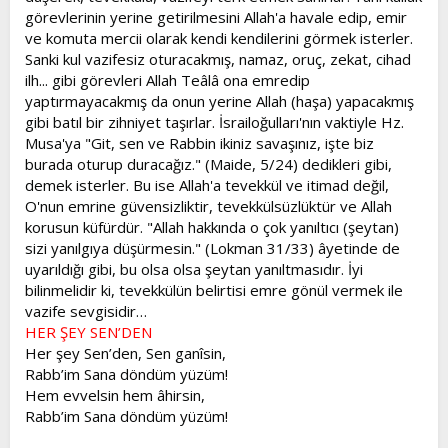
görevlerinin yerine getirilmesini Allah'a havale edip, emir
ve komuta mercii olarak kendi kendilerini görmek isterler.
Sanki kul vazifesiz oturacakmış, namaz, oruç, zekat, cihad
ilh... gibi görevleri Allah Teâlâ ona emredip
yaptırmayacakmış da onun yerine Allah (haşa) yapacakmış
gibi batıl bir zihniyet taşırlar. İsrailoğulları'nın vaktiyle Hz.
Musa'ya "Git, sen ve Rabbin ikiniz savaşınız, işte biz
burada oturup duracağız." (Maide, 5/24) dedikleri gibi,
demek isterler. Bu ise Allah'a tevekkül ve itimad değil,
O'nun emrine güvensizliktir, tevekkülsüzlüktür ve Allah
korusun küfürdür. "Allah hakkında o çok yanıltıcı (şeytan)
sizi yanılgıya düşürmesin." (Lokman 31/33) âyetinde de
uyarıldığı gibi, bu olsa olsa şeytan yanıltmasıdır. İyi
bilinmelidir ki, tevekkülün belirtisi emre gönül vermek ile
vazife sevgisidir…
HER ŞEY SEN’DEN
Her şey Sen’den, Sen ganîsin,
Rabb’im Sana döndüm yüzüm!
Hem evvelsin hem âhirsin,
Rabb’im Sana döndüm yüzüm!