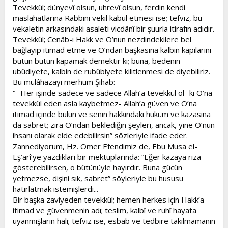
Tevekkül; dünyevî olsun, uhrevî olsun, ferdin kendi
maslahatlarına Rabbini vekil kabul etmesi ise; tefviz, bu
vekaletin arkasındaki asaleti vicdânî bir şuurla itirafın adıdır.
Tevekkül; Cenâb-ı Hakk ve O’nun nezdindekilere bel
bağlayıp itimad etme ve O’ndan başkasına kalbin kapılarını
bütün bütün kapamak demektir ki; buna, bedenin
ubûdiyete, kalbin de rubûbiyete kilitlenmesi de diyebiliriz.
Bu mülâhazayı merhum Şihab:
“ -Her işinde sadece ve sadece Allah’a tevekkül ol -ki O’na
tevekkül eden asla kaybetmez- Allah’a güven ve O’na
itimad içinde bulun ve senin hakkındaki hüküm ve kazasına
da sabret; zira O’ndan beklediğin şeyleri, ancak, yine O’nun
ihsanı olarak elde edebilirsin” sözleriyle ifade eder.
Zannediyorum, Hz. Ömer Efendimiz de, Ebu Musa el-
Eş’arî’ye yazdıkları bir mektuplarında: “Eğer kazaya rıza
gösterebilirsen, o bütünüyle hayırdır. Buna gücün
yetmezse, dişini sık, sabret” söyleriyle bu hususu
hatırlatmak istemişlerdi...
Bir başka zaviyeden tevekkül; hemen herkes için Hakk’a
itimad ve güvenmenin adı; teslim, kalbî ve ruhî hayata
uyanmışların hali; tefviz ise, esbab ve tedbire takılmamanın