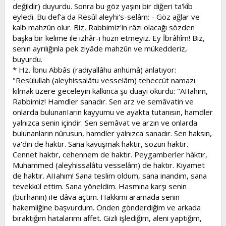
değildir) duyurdu. Sonra bu göz yaşını bir diğeri ta'kîb
eyledi. Bu def'a da Resûl aleyhi's-selâm: - Göz ağlar ve
kalb mahzûn olur. Biz, Rabbimiz'in râzı olacağı sözden
başka bir kelime ile izhâr-ı hüzn etmeyiz. Ey İbrâhîm! Biz,
senin ayrılığınla pek ziyâde mahzûn ve mükedderiz,
buyurdu.
* Hz. İbnu Abbâs (radıyallâhu anhümâ) anlatıyor:
"Resülullah (aleyhissalâtu vesselâm) teheccüt namazı
kılmak üzere geceleyin kalkınca şu duayı okurdu: "AIIahım,
Rabbimiz! Hamdler sanadır. Sen arz ve semâvatin ve
onlarda bulunanIarın kayyumu ve ayakta tutanısın, hamdler
yalnızca senin içindir. Sen semâvat ve arzın ve onlarda
bulunanların nûrusun, hamdler yalnızca sanadır. Sen haksın,
va'din de haktır. Sana kavuşmak haktır, sözün haktır.
Cennet haktır, cehennem de haktır. Peygamberler hàktır,
Muhammed (aleyhissalâtu vesselâm) de haktır. Kıyamet
de haktır. AIIahım! Sana teslim oldum, sana inandım, sana
tevekkül ettim. Sana yöneldim. Hasmına karşı senin
(bürhanın) iIe dâva açtım. Hakkımı aramada senin
hakemliğine başvurdum. Önden gönderdiğim ve arkada
bıraktığım hatalarımı affet. Gizli işlediğim, aleni yaptığım,