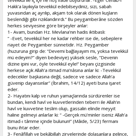
tevekkül ile iç içe ne hoş ifade buyururlar: -Eğer Cenâb-ı
Hakk’a layıkıyla tevekkül edebilseydiniz, sizi, sabah
yuvasından aç ayrılıp, akşam tok olarak dönen kuşların
beslendiği gibi rızıklandırırdı.” Bu peygamberâne sözden
herkes seviyesine göre birşeyler anlar:
1- Avam, bundan Hz. Mevlana’nın hadis iktibaslı:
“ -Evet, tevekkül her ne kadar rehber ise de, sebeplere
riayet de Peygamber sünnetidir. Hz. Peygamber
(huzuruna girip de: “Devemi bağlayayım mı, yoksa tevekkül
mü edeyim?” diyen bedeviye) yüksek sesle, “Devenin
dizine ipini vur, öyle tevekkül eyle!” beyanı çizgisinde
herkese açık Allah’a itimad ma’nâsına anlar ki: -Tevekkül
edecekler başkasına değil, sadece ve sadece Allah’a
güvenip dayansınlar” (İbrahim, 14/12) ayeti buna işaret
eder.
2- Hayatını kalp ve ruhun yamaçlarında sürdürenler ise
bundan, kendi havl ve kuvvetlerinden teberri ile Allah’ın
havl ve kuvvetine teslim olup, gassalin elinde meyyit
haline gelmeyi anlarlar ki: “ -Gerçek mü’minler iseniz Allah’a
itimad-ı tâmme içinde bulunun!” (Mâide, 5/23) fermanı
bunu ihtar eder.
3- Fenâfillah ve bekâbillah zirvelerinde dolaşanlara gelince,