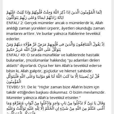
t
i
a
h
اِنَّمَا الْمُؤْمِنُونَ الَّذينَ اِذَا ذُكِرَ اللّهُ وَجِلَتْ قُلُوبُهُمْ وَاِذَا تُلِيَتْ عَلَيْهِمْ
n
i
ايَاتُهُ زَادَتْهُمْ ايمَانًا وَعَلى رَبِّهِمْ يَتَوَكَّلُونَ
ENFAL/ 2: Gerçek müminler ancak o müminlerdir ki, Allah
anıldığı zaman yürekleri ürperir, âyetleri okunduğu zaman
imanlarını arttırır. Ve bunlar yalnızca Rablerine tevekkül
ederler.
اِذْ يَقُولُ الْمُنَافِقُونَ وَالَّذينَ فى قُلُوبِهِمْ مَرَضٌ غَرَّ هؤُلَاءِ دينُهُمْ وَمَنْ
يَتَوَكَّلْ عَلَى اللّهِ فَاِنَّ اللّهَ عَزيزٌ حَكيمٌ
ENFAL/ 49: O sırada münafıklar ve kalblerinde hastalık
bulunanlar, (müslümanlar hakkında) "şu adamları dinleri
aldattı" diyorlardı. Oysa her kim Allah'a tevekkül ederse
bilsin ki, Allah galiptir, güçlüdür ve hikmet sahibidir.
قُلْ لَنْ يُصيبَنَا اِلَّا مَا كَتَبَ اللّهُ لَنَا هُوَ مَوْلينَا وَعَلَى اللّهِ فَلْيَتَوَكَّلِ
الْمُؤْمِنُونَ
TEVBE/ 51: De ki: "Hiçbir zaman bize Allah'ın bizim için
takdir ettiğinden başkası dokunmaz. O bizim mevlamızdır.
Müminler yalnızca Allah'a tevekkül etsinler."
وَقَالَ يَا بَنِىَّ لَا تَدْخُلُوا مِنْ بَابٍ وَاحِدٍ وَادْخُلُوا مِنْ اَبْوَابٍ مُتَفَرِّقَةٍ وَمَا
اُغْنى عَنْكُمْ مِنَ اللّهِ مِنْ شَىْءٍ اِنِ الْحُكْمُ اِلَّا لِلّهِ عَلَيْهِ تَوَكَّلْتُ وَعَلَيْهِ
فَلْيَتَوَكَّلِ الْمُتَوَكِّلُونَ