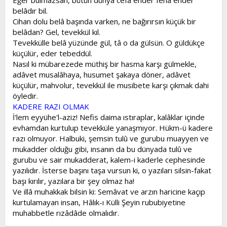
Eğer bulmazsan, bütün dünya cefâ ender fenâ ender
belâdır bil.
Cihan dolu belâ başında varken, ne bağırırsın küçük bir
belâdan? Gel, tevekkül kıl.
Tevekkülle belâ yüzünde gül, tâ o da gülsün. O güldükçe
küçülür, eder tebeddül.
Nasıl ki mübarezede müthiş bir hasma karşı gülmekle,
adâvet musalâhaya, husumet şakaya döner, adâvet
küçülür, mahvolur, tevekkül ile musibete karşı çıkmak dahi
öyledir.
KADERE RAZI OLMAK
İ'lem eyyühe'l-aziz! Nefis daima ıstıraplar, kalâklar içinde
evhamdan kurtulup tevekküle yanaşmıyor. Hükm-ü kadere
razı olmuyor. Halbuki, şemsin tulû ve gurubu muayyen ve
mukadder olduğu gibi, insanın da bu dünyada tulû ve
gurubu ve sair mukadderat, kalem-i kaderle cephesinde
yazılıdır. İsterse başını taşa vursun ki, o yazıları silsin-fakat
başı kırılır, yazılara bir şey olmaz ha!
Ve illâ muhakkak bilsin ki: Semâvat ve arzın haricine kaçıp
kurtulamayan insan, Hâlık-ı Külli Şeyin rububiyetine
muhabbetle rızâdâde olmalıdır.