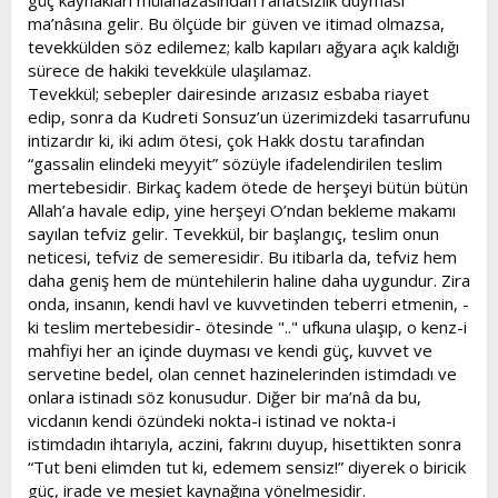
güç kaynakları mülâhazasından rahatsızlık duyması
ma’nâsına gelir. Bu ölçüde bir güven ve itimad olmazsa,
tevekkülden söz edilemez; kalb kapıları ağyara açık kaldığı
sürece de hakiki tevekküle ulaşılamaz.
Tevekkül; sebepler dairesinde arızasız esbaba riayet
edip, sonra da Kudreti Sonsuz’un üzerimizdeki tasarrufunu
intizardır ki, iki adım ötesi, çok Hakk dostu tarafından
“gassalin elindeki meyyit” sözüyle ifadelendirilen teslim
mertebesidir. Birkaç kadem ötede de herşeyi bütün bütün
Allah’a havale edip, yine herşeyi O’ndan bekleme makamı
sayılan tefviz gelir. Tevekkül, bir başlangıç, teslim onun
neticesi, tefviz de semeresidir. Bu itibarla da, tefviz hem
daha geniş hem de müntehilerin haline daha uygundur. Zira
onda, insanın, kendi havl ve kuvvetinden teberri etmenin, -
ki teslim mertebesidir- ötesinde ".." ufkuna ulaşıp, o kenz-i
mahfiyi her an içinde duyması ve kendi güç, kuvvet ve
servetine bedel, olan cennet hazinelerinden istimdadı ve
onlara istinadı söz konusudur. Diğer bir ma’nâ da bu,
vicdanın kendi özündeki nokta-i istinad ve nokta-i
istimdadın ihtarıyla, aczini, fakrını duyup, hisettikten sonra
“Tut beni elimden tut ki, edemem sensiz!” diyerek o biricik
güç, irade ve meşiet kaynağına yönelmesidir.