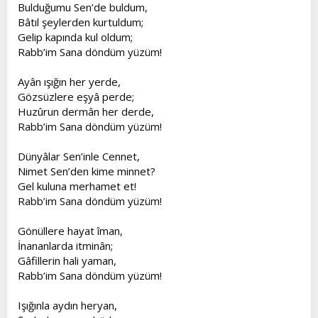
Bulduğumu Sen’de buldum,
Bâtıl şeylerden kurtuldum;
Gelip kapında kul oldum;
Rabb’im Sana döndüm yüzüm!
Ayân ışığın her yerde,
Gözsüzlere eşyâ perde;
Huzûrun dermân her derde,
Rabb’im Sana döndüm yüzüm!
Dünyâlar Sen’inle Cennet,
Nimet Sen’den kime minnet?
Gel kuluna merhamet et!
Rabb’im Sana döndüm yüzüm!
Gönüllere hayat îman,
İnananlarda itminân;
Gâfillerin hali yaman,
Rabb’im Sana döndüm yüzüm!
Işığınla aydın heryan,