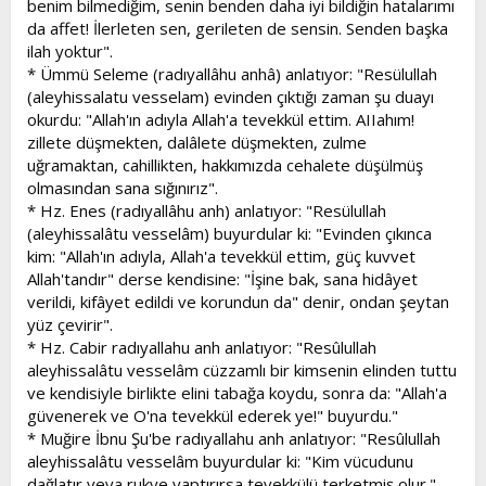
benim bilmediğim, senin benden daha iyi bildiğin hatalarımı
da affet! İlerleten sen, gerileten de sensin. Senden başka
ilah yoktur".
* Ümmü Seleme (radıyallâhu anhâ) anlatıyor: "Resülullah
(aleyhissalatu vesselam) evinden çıktığı zaman şu duayı
okurdu: "Allah'ın adıyla Allah'a tevekkül ettim. AIIahım!
zillete düşmekten, dalâlete düşmekten, zulme
uğramaktan, cahillikten, hakkımızda cehalete düşülmüş
olmasından sana sığınırız".
* Hz. Enes (radıyallâhu anh) anlatıyor: "Resülullah
(aleyhissalâtu vesselâm) buyurdular ki: "Evinden çıkınca
kim: "Allah'ın adıyla, Allah'a tevekkül ettim, güç kuvvet
Allah'tandır" derse kendisine: "İşine bak, sana hidâyet
verildi, kifâyet edildi ve korundun da" denir, ondan şeytan
yüz çevirir".
* Hz. Cabir radıyallahu anh anlatıyor: "Resûlullah
aleyhissalâtu vesselâm cüzzamlı bir kimsenin elinden tuttu
ve kendisiyle birlikte elini tabağa koydu, sonra da: "Allah'a
güvenerek ve O'na tevekkül ederek ye!" buyurdu."
* Muğire İbnu Şu'be radıyallahu anh anlatıyor: "Resûlullah
aleyhissalâtu vesselâm buyurdular ki: "Kim vücudunu
dağlatır veya rukye yaptırırsa tevekkülü terketmiş olur."