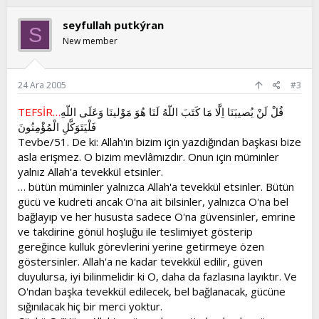
seyfullah putkýran
S
New member
24 Ara 2005
#3
TEFSİR…
قُلْ لَنْ يُصيبَنَا اِلَّا مَا كَتَبَ اللّهُ لَنَا هُوَ مَوْلينَا وَعَلَى اللّهِ
فَلْيَتَوَكَّلِ الْمُؤْمِنُونَ
Tevbe/51. De ki: Allah'ın bizim için yazdığından başkası bize
asla erişmez. O bizim mevlâmızdır. Onun için müminler
yalnız Allah'a tevekkül etsinler.
… bütün müminler yalnızca Allah'a tevekkül etsinler. Bütün
gücü ve kudreti ancak O'na ait bilsinler, yalnızca O'na bel
bağlayıp ve her hususta sadece O'na güvensinler, emrine
ve takdirine gönül hoşluğu ile teslimiyet gösterip
gereğince kulluk görevlerini yerine getirmeye özen
göstersinler. Allah'a ne kadar tevekkül edilir, güven
duyulursa, iyi bilinmelidir ki O, daha da fazlasına layıktır. Ve
O'ndan başka tevekkül edilecek, bel bağlanacak, gücüne
sığınılacak hiç bir merci yoktur.