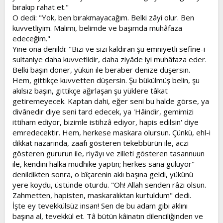
bırakıp rahat et."
O dedi: "Yok, ben bırakmayacağım. Belki zâyi olur. Ben
kuvvetliyim. Malımı, belimde ve başımda muhâfaza
edeceğim."
Yine ona denildi: "Bizi ve sizi kaldıran şu emniyetli sefine-i
sultaniye daha kuvvetlidir, daha ziyâde iyi muhâfaza eder.
Belki başın döner, yükün ile beraber denize düşersin.
Hem, gittikçe kuvvetten düşersin. Şu bükülmüş belin, şu
akılsız başın, gittikçe ağırlaşan şu yüklere tâkat
getiremeyecek. Kaptan dahi, eğer seni bu halde görse, ya
divânedir diye seni tard edecek, ya 'Hâindir, gemimizi
ittiham ediyor, bizimle istihzâ ediyor, hapis edilsin' diye
emredecektir. Hem, herkese maskara olursun. Çünkü, ehl-i
dikkat nazarında, zaafı gösteren tekebbürün ile, aczi
gösteren gururun ile, riyâyı ve zilleti gösteren tasannuun
ile, kendini halka mudhike yaptın; herkes sana gülüyor"
denildikten sonra, o bîçarenin aklı başına geldi, yükünü
yere koydu, üstünde oturdu. "Oh! Allah senden râzı olsun.
Zahmetten, hapisten, maskaralıktan kurtuldum" dedi.
İşte ey tevekkülsüz insan! Sen de bu adam gibi aklını
başına al, tevekkül et. Tâ bütün kâinatın dilenciliğinden ve