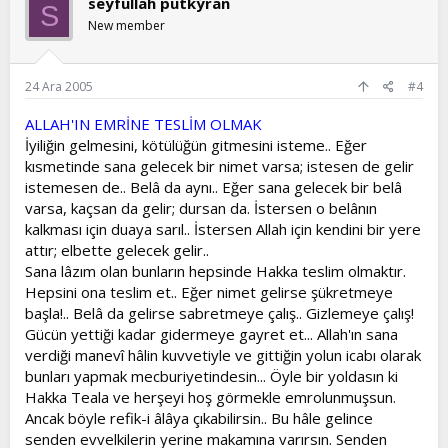
seyfullah putkýran
S
New member
24 Ara 2005
#4
ALLAH'IN EMRİNE TESLİM OLMAK
İyiliğin gelmesini, kötülüğün gitmesini isteme.. Eğer
kısmetinde sana gelecek bir nimet varsa; istesen de gelir
istemesen de.. Belâ da aynı.. Eğer sana gelecek bir belâ
varsa, kaçsan da gelir; dursan da. İstersen o belânın
kalkması için duaya sarıl.. İstersen Allah için kendini bir yere
attır; elbette gelecek gelir..
Sana lâzım olan bunların hepsinde Hakka teslim olmaktır.
Hepsini ona teslim et.. Eğer nimet gelirse şükretmeye
başla!.. Belâ da gelirse sabretmeye çalış.. Gizlemeye çalış!
Gücün yettiği kadar gidermeye gayret et... Allah'ın sana
verdiği manevî hâlin kuvvetiyle ve gittiğin yolun icabı olarak
bunları yapmak mecburiyetindesin... Öyle bir yoldasın ki
Hakka Teala ve herşeyi hoş görmekle emrolunmuşsun.
Ancak böyle refik-i âlâya çıkabilirsin.. Bu hâle gelince
senden evvelkilerin yerine makamına varırsın. Senden