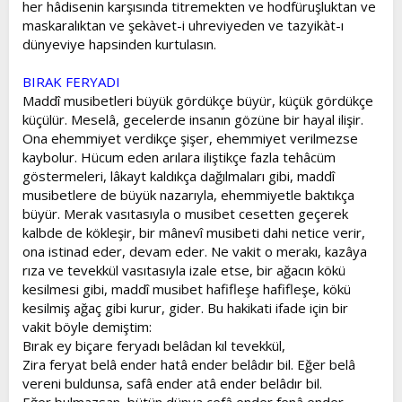
her hâdisenin karşısında titremekten ve hodfüruşluktan ve
maskaralıktan ve şekàvet-i uhreviyeden ve tazyikàt-ı
dünyeviye hapsinden kurtulasın.
BIRAK FERYADI
Maddî musibetleri büyük gördükçe büyür, küçük gördükçe
küçülür. Meselâ, gecelerde insanın gözüne bir hayal ilişir.
Ona ehemmiyet verdikçe şişer, ehemmiyet verilmezse
kaybolur. Hücum eden arılara iliştikçe fazla tehâcüm
göstermeleri, lâkayt kaldıkça dağılmaları gibi, maddî
musibetlere de büyük nazarıyla, ehemmiyetle baktıkça
büyür. Merak vasıtasıyla o musibet cesetten geçerek
kalbde de kökleşir, bir mânevî musibeti dahi netice verir,
ona istinad eder, devam eder. Ne vakit o merakı, kazâya
rıza ve tevekkül vasıtasıyla izale etse, bir ağacın kökü
kesilmesi gibi, maddî musibet hafifleşe hafifleşe, kökü
kesilmiş ağaç gibi kurur, gider. Bu hakikati ifade için bir
vakit böyle demiştim:
Bırak ey biçare feryadı belâdan kıl tevekkül,
Zira feryat belâ ender hatâ ender belâdır bil. Eğer belâ
vereni buldunsa, safâ ender atâ ender belâdır bil.