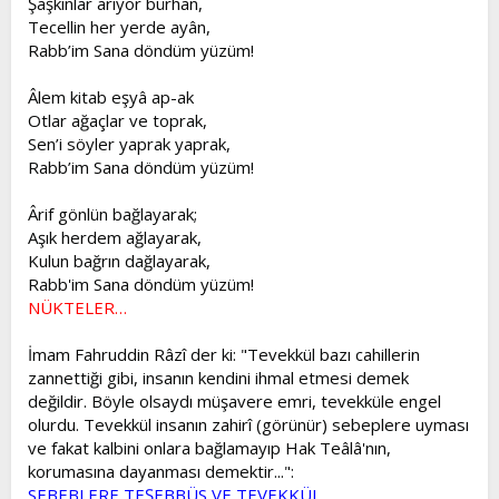
Şaşkınlar arıyor bürhan,
Tecellin her yerde ayân,
Rabb’im Sana döndüm yüzüm!
Âlem kitab eşyâ ap-ak
Otlar ağaçlar ve toprak,
Sen’i söyler yaprak yaprak,
Rabb’im Sana döndüm yüzüm!
Ârif gönlün bağlayarak;
Aşık herdem ağlayarak,
Kulun bağrın dağlayarak,
Rabb'im Sana döndüm yüzüm!
NÜKTELER…
İmam Fahruddin Râzî der ki: "Tevekkül bazı cahillerin
zannettiği gibi, insanın kendini ihmal etmesi demek
değildir. Böyle olsaydı müşavere emri, tevekküle engel
olurdu. Tevekkül insanın zahirî (görünür) sebeplere uyması
ve fakat kalbini onlara bağlamayıp Hak Teâlâ'nın,
korumasına dayanması demektir...":
SEBEBLERE TEŞEBBÜS VE TEVEKKÜL