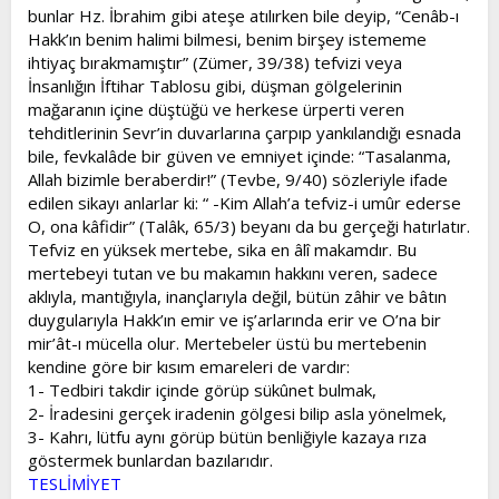
bunlar Hz. İbrahim gibi ateşe atılırken bile deyip, “Cenâb-ı
Hakk’ın benim halimi bilmesi, benim birşey istememe
ihtiyaç bırakmamıştır” (Zümer, 39/38) tefvizi veya
İnsanlığın İftihar Tablosu gibi, düşman gölgelerinin
mağaranın içine düştüğü ve herkese ürperti veren
tehditlerinin Sevr’in duvarlarına çarpıp yankılandığı esnada
bile, fevkalâde bir güven ve emniyet içinde: “Tasalanma,
Allah bizimle beraberdir!” (Tevbe, 9/40) sözleriyle ifade
edilen sikayı anlarlar ki: “ -Kim Allah’a tefviz-i umûr ederse
O, ona kâfidir” (Talâk, 65/3) beyanı da bu gerçeği hatırlatır.
Tefviz en yüksek mertebe, sika en âlî makamdır. Bu
mertebeyi tutan ve bu makamın hakkını veren, sadece
aklıyla, mantığıyla, inançlarıyla değil, bütün zâhir ve bâtın
duygularıyla Hakk’ın emir ve iş’arlarında erir ve O’na bir
mir’ât-ı mücella olur. Mertebeler üstü bu mertebenin
kendine göre bir kısım emareleri de vardır:
1- Tedbiri takdir içinde görüp sükûnet bulmak,
2- İradesini gerçek iradenin gölgesi bilip asla yönelmek,
3- Kahrı, lütfu aynı görüp bütün benliğiyle kazaya rıza
göstermek bunlardan bazılarıdır.
TESLİMİYET