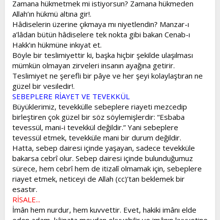
Zamana hükmetmek mi istiyorsun? Zamana hükmeden
Allah’ın hükmü altına gir!.
Hâdiselerin üzerine çıkmaya mı niyetlendin? Manzar-ı
a’lâdan bütün hâdiselere tek nokta gibi bakan Cenab-ı
Hakk’ın hükmüne inkıyat et.
Böyle bir teslimiyettir ki, başka hiçbir şekilde ulaşılması
mümkün olmayan zirveleri insanın ayağına getirir.
Teslimiyet ne şerefli bir pâye ve her şeyi kolaylaştıran ne
güzel bir vesiledir!.
SEBEPLERE RİAYET VE TEVEKKÜL
Büyüklerimiz, tevekkülle sebeplere riayeti mezcedip
birleştiren çok güzel bir söz söylemişlerdir: “Esbaba
tevessül, mani-i tevekkül değildir.” Yani sebeplere
tevessül etmek, tevekküle mani bir durum değildir.
Hatta, sebep dairesi içinde yaşayan, sadece tevekküle
bakarsa cebrî olur. Sebep dairesi içinde bulunduğumuz
sürece, hem cebrî hem de itizalî olmamak için, sebeplere
riayet etmek, neticeyi de Allah (cc)’tan beklemek bir
esastır.
RİSALE...
İmân hem nurdur, hem kuvvettir. Evet, hakiki imânı elde