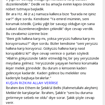
düzenlenebilir.” Dedik ve bu amaçla evinin kapısı önünde
nöbet tutmaya başladık.
Bir ara Hz. Ali (r.a.) namaza kalkınca bize “burada ne işiniz
var?” diye sordu. Kendisine “Ya emirel müminin, seni
korumak istedik. Çünkü yiğit bir savaşçı olduğun için sana
suikast düzenleneceğinden çekindik” diye cevap verdik.
Bu cevabımız üzerine bize:
“Beni gök halkına karşı mı, yoksa yeryüzü halkına karşı mı
koruyorsunuz?” diye sordu. Bizler kendisine “seni yeryüzü
halkına karşı koruyoruz. Gökyüzü halkına karşı nasıl
koruyabiliriz ki?” diye cevap verince o şunları söyledi:
“Allah’ın gökyüzünde taktir etmediği hiç bir şey yeryüzünde
meydana gelmez. Yeryüzünde yaşayan herkesi korumakla
ikişer melek görevlidir. Bu durum o kimsenin kaderi
gelinceye kadardır. Kaderi gelince bu melekler onu
kaderiyle başbaşa bırakırlar.”
KUŞUN RIZKINI ALLAH VERİRSE
İbrahim ibni Ethem ile Şekik’ül Belhi (Rahmetullahi aleyhim)
Mekke’de karşılaşırlar. İbrahim, Şakik’e “seni bu duruma
getirmeye sebeb ne oldu” diye sorar. Şakik şöyle cevap
verir.