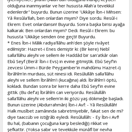
olduğuna inanmıyanlar ve her hususta Allah'a tevekkül
edenlerdir" buyurdu. Bunun üzerine 'Ukkâşe İbn-i Mihsen:
Yâ Resûla'llah, ben onlardan mıyım? Diye sordu. Resûl-i
Ekrem: Evet onlardansın! Buyurdu. Sonra başka birisi ayağa
kalkarak: Ben onlardan mıyım? Dedi. Resûl-i Ekrem: bu
hususta 'Ukkâşe senden öne geçti! Buyurdu.
* Enes İbn-i Mâlik radiya'llâhu anh'den şöyle rivâyet
edilmiştir: Hazret-i Enes demiştir ki: (Bir kere) Nebî
salla'llâhu aleyhi ve sellem ile Haddâd bir san'atkâr olan
Ebû Seyf (Berâ' İbn-i Evs) in evine gitmiştik. Ebû Seyf'in
zevcesi Ümm-i Bürde Peygamber'in mahdûmu Hazret-i)
İbrâhîm'in murdıası, süt ninesi idi. Resûlullâh salla'llâhu
aleyhi ve sellem İbrâhîm'i (kucağına) aldı. İbrâhîm'i öptü,
kokladı. Bundan sonra bir kerre daha Ebû Seyf'in evine
gittik. (Bu def'a) İbrâhîm can veriyordu. Resûlullâh
salla'llâhu aleyhi ve sellem'in iki gözü yaş dökmeğe başladı.
Bunun üzerine (Abdurrahmân) İbn-i Avf: - Yâ Resûlullâh!
Halk musîbet zamânında sabretmiyebilir, fakat sen de mi?
diye taaccüb ve istiğrâb eyledi. Resûlullâh: - Ey İbn-i Avf!
Bu hal, (babanın çocuğuna karşı beslediği) rikkat ve
şefkattir. (Yoksa sabır ve tevekküle münâfî bir nevha