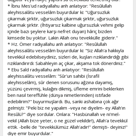
* İbnu Mes'ud radıyallahu anh anlatıyor: "Resûlullah
aleyhissalâtu vesselâm buyurdular ki: "Uğursuzluk
çıkarmak şirktir, uğursuzluk çıkarmak şirktir, uğursuzluk
çıkarmak şirktir. (İhtiyarsız kalbine uğursuzluk vehmi gelip
içinde bazı şeylere karşı nefret duyan) hâriç bizden
kimsede bu yoktur. Lakin Allah onu tevekkülle giderir."
* Hz. Ömer radıyallahu anh anlatıyor: "Resûlullah
aleyhissalâtu vesselâm buyurdular ki: "Siz Allah'a hakkıyla
tevekkül edebilseydiniz, sizleri de, kuşları rızıklandırdığı gibi
rızıklandırırdı: Sabahleyin aç çıkar, akşama tok dönerdiniz."
* Ebu Saîd radıyallahu anh anlatıyor: "Resûlullah
aleyhissalâtu vesselâm: "Sûr'un sahibi (İsrafil
aleyhisselâm), sûr denen sorusunu ağzına dayamış,
yüzünü çevirmiş, kulağını dikmiş, üfleme emrini beklerken
ben nasıl tereffühle (dünya nimetlerinden) istifade
edebilirim?" buyurmuşlardı. Bu, sanki ashabına çok ağır
gelmişti: "Peki biz ne yapalım -veya ne diyelim- ey Allah'ın
Resûlü?" diye sordular. Onlara: "Hasbünallah ve ni'mel-
vekil (Allah bize yeter, o ne güzel vekildir!), Allah'a tevekkül
ettik. -belki de "tevekkülümüz Allah'adır!" demişti- deyiniz!"
diye emir buyurdular."