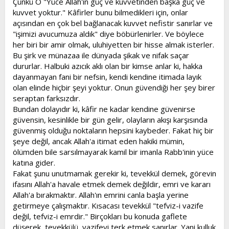
Çünkü O "Yüce Allah'ın güç ve kuvvetinden başka güç ve
kuvvet yoktur." Kâfirler bunu bilmedikleri için, onlar
açısından en çok bel bağlanacak kuvvet nefistir sanırlar ve
"işimizi avucumuza aldık" diye böbürlenirler. Ve böylece
her biri bir amir olmak, uluhiyetten bir hisse almak isterler.
Bu şirk ve münazaa ile dünyada şikak ve nifak saçar
dururlar. Halbuki azıcık aklı olan bir kimse anlar ki, hakka
dayanmayan fani bir nefsin, kendi kendine itimada layık
olan elinde hiçbir şeyi yoktur. Onun güvendiği her şey birer
seraptan farksızdır.
Bundan dolayıdır ki, kâfir ne kadar kendine güvenirse
güvensin, kesinlikle bir gün gelir, olayların akışı karşısında
güvenmiş olduğu noktaların hepsini kaybeder. Fakat hiç bir
şeye değil, ancak Allah'a itimat eden hakiki mümin,
ölümden bile sarsılmayarak kamil bir imanla Rabb'inin yüce
katına gider.
Fakat şunu unutmamak gerekir ki, tevekkül demek, görevin
ifasını Allah'a havale etmek demek değildir, emri ve kararı
Allah'a bırakmaktır. Allah'ın emrini canla başla yerine
getirmeye çalışmaktır. Kısacası tevekkül "tefviz-i vazife
değil, tefviz-i emrdir." Birçokları bu konuda gaflete
düşerek, tevekkülü, vazifeyi terk etmek sanırlar. Yani kulluk