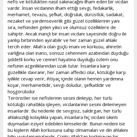
nefis ve kötülükten nasıl sakınacağını ilham eden bir vicdan
t
i
vardır. İnsan vicdanının ilham ettiği sevgi, fedakarlık,
a
h
merhamet, tevazu, şefkat, doğruluk, dürüstlük, sadakat,
n
i
nezaket ve yardımseverlik gibi güzel özelliklerinin yanı
sıra, nefsinden gelen yıkıcı ve olumsuz özelliklere de
sahiptir. Ancak inançlı bir insan vicdanı sayesinde doğru ile
yanlışı birbirinden ayırabilir ve her zaman güzel ahlakı
tercih eder. Allah'a olan güçlü imanı ve korkusu, ahiretin
varlığına olan inancı, sonsuz cehennem azabından duyduğu
şiddetli korku ve cennet hayatına duyduğu özlem onu
nefsinin azgınlıklarından uzak tutar. İnsanlara karşı
güzellikle davranır, her zaman affedici olur, kötülüğe karşı
iyilikle cevap verir, ihtiyaç içinde olanın hemen yardımına
koşar, merhametlidir, sevgi doludur, şefkatlidir ve
hoşgörülüdür.
Teröristler ise nefislerinin sesini dinleyip, her türlü
kötülüğü rahatlıkla işleyen, vicdanlarının sesini dinlemeyen
insanlardır. Bu nedenle de sevgisiz, saldırgan, her türlü
ahlaksızlığı kolaylıkla yapan, insanlara hiç vicdani sıkıntı
duymadan eziyet edebilen kimselerdir. Bunun nedeni ise
bu kişilerin Allah korkusuna sahip olmamaları ve din ahlakını
bilip uygulamamalarıdır. Çünkü Allah'tan korkmayan bir