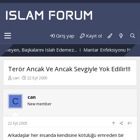
Giriş yap
Kayıt ol
tmeyen, Başkalarını Islah Edemez...
Mantar Enfeksiyonu Nedir?
Terör Ancak Ve Ancak Sevgiyle Yok Edilir!!!
K
B
can
22 Eyl 2005
o
a
n
ş
b
l
can
C
u
a
New member
y
n
u
g
b
ı
a
ç
22 Eyl 2005
#1
ş
t
l
a
Arkadaşlar her insanda kendisine kötülüğü emreden bir
a
r