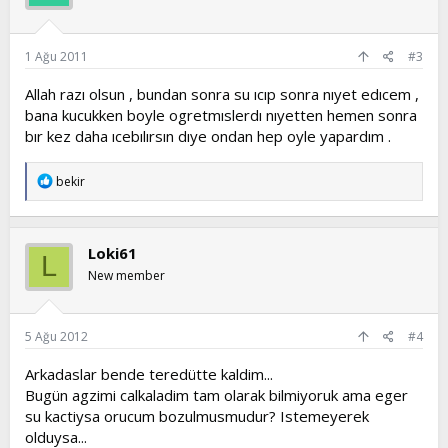
1 Ağu 2011
#3
Allah razı olsun , bundan sonra su ıcıp sonra nıyet edıcem ,
bana kucukken boyle ogretmıslerdı nıyetten hemen sonra
bır kez daha ıcebılırsın dıye ondan hep oyle yapardım .
T
bekir
e
p
k
i
Loki61
L
l
e
New member
r
:
5 Ağu 2012
#4
Arkadaslar bende teredütte kaldim...
Bugün agzimi calkaladim tam olarak bilmiyoruk ama eger
su kactiysa orucum bozulmusmudur? Istemeyerek
olduysa...