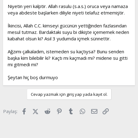
Niyetin yeri kalptir. Allah rasulu (s.a.s.) oruca veya namaza
veya abdeste başlarken diliyle niyeti telafuz etmemiştir.
İkincisi, Allah C.C. kimseyi gücünün yettiğinden fazlasından
mesul tutmaz. Bardaktaki suyu bi dikişte içememek neden
kabahat olsun ki? Asıl 3 yudumda içmek sünnettir.
Ağzımı çalkaladım, istemeden su kaçtıysa? Bunu senden
başka kim bilebilir ki? Kaçtı mı kaçmadı mı? midene su gitti
mi gitmedi mi?
Şeytan hiç boş durmuyo
Cevap yazmak için giriş yap yada kayıt ol.
Facebook
X (Twitter)
Reddit
Pinterest
Tumblr
WhatsApp
E-posta
Link
Paylaş: