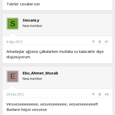
Tskrler cevabin icin
SincanLy
S
New member
6 Ağu 2012
#7
Arkadaşlar ağzınızı çalkalarken mutlaka su kalacaktır diye
düşünüyorum.
Ebu_Ahmet_Musab
E
New member
26 Kas 2012
#8
Vesveseeeeeeee, vesveseeeeee, vesveseeeeee!!!
Bunların hepsi vesvese