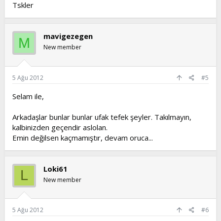
Tskler
mavigezegen
M
New member
5 Ağu 2012
#5
Selam ile,
Arkadaşlar bunlar bunlar ufak tefek şeyler. Takılmayın,
kalbinizden geçendir aslolan.
Emin değilsen kaçmamıştır, devam oruca...
Loki61
L
New member
5 Ağu 2012
#6