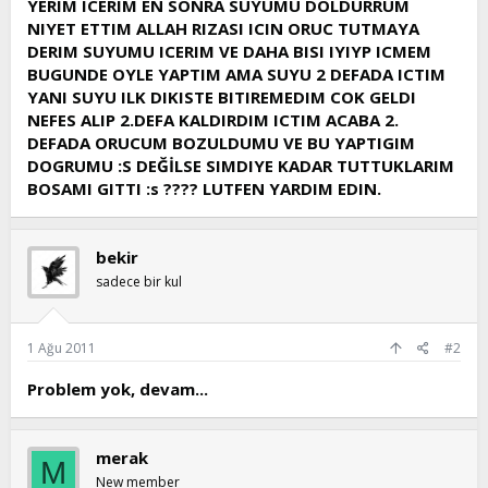
YERIM ICERIM EN SONRA SUYUMU DOLDURRUM
t
i
NIYET ETTIM ALLAH RIZASI ICIN ORUC TUTMAYA
a
h
DERIM SUYUMU ICERIM VE DAHA BISI IYIYP ICMEM
n
i
BUGUNDE OYLE YAPTIM AMA SUYU 2 DEFADA ICTIM
YANI SUYU ILK DIKISTE BITIREMEDIM COK GELDI
NEFES ALIP 2.DEFA KALDIRDIM ICTIM ACABA 2.
DEFADA ORUCUM BOZULDUMU VE BU YAPTIGIM
DOGRUMU :S DEĞİLSE SIMDIYE KADAR TUTTUKLARIM
BOSAMI GITTI :s ???? LUTFEN YARDIM EDIN.
bekir
sadece bir kul
1 Ağu 2011
#2
Problem yok, devam...
merak
M
New member