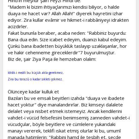
Hind'in meşhur şairi Feyzi Hindî de:
"Madem ki bizim ihtiyaçlarımızı kendisi biliyor, o halde
duaya ne hacet var? Allah Allah!" diyerek hayretini izhar
ediyor. Zira kullar evâmir ve hikmet-i rabbâniyeyi idrakten
acizdirler.
Fakat bununla beraber, acaba neden: "Rabbiniz buyurdu:
Bana dua edin. Size icabet edeyim, duanızı kabul edeyim.
Çünkü bana ibadetten büyüklük taslayıp uzaklaşanlar, hor
ve hakir cehenneme gireceklerdir"7 buyurulmuştur.
Biz de, şair Ziya Paşa ile hemzeban olalım:
İdrâk-i meâli bu küçük akla gerekmez,
Zira bu terazû o kadar sıkleti çekmez.
Ölünceye kadar kulluk et
Bazıları bu ve emsali beyitleri izahda "duaya ve ibadete
hacet yoktur" diye manalandırırlar. Biz kimseyi dalalete
delalet veya nisbet etmek istemeyiz. Ancak kendilerini
vahdet-i vücüd felsefesini benimsemiş zanneden vahdet-i
vücudçular, böyle beyitlere ve cümlelere yukarıdaki
manayı vererek, teklifi ıskat etmiş olurlar ki bu, umumî
manada hatimlerin: "Rabbini hamd ile tesbih et, secde