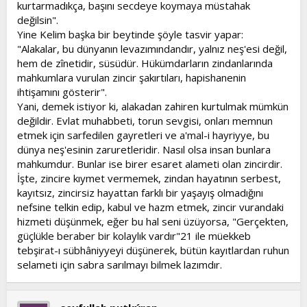
kurtarmadıkça, başını secdeye koymaya müstahak
değilsin".
Yine Kelim başka bir beytinde şöyle tasvir yapar:
"Alakalar, bu dünyanın levazımındandır, yalnız neş'esi değil,
hem de zînetidir, süsüdür. Hükümdarların zindanlarında
mahkumlara vurulan zincir şakırtıları, hapishanenin
ihtişamını gösterir".
Yani, demek istiyor ki, alakadan zahiren kurtulmak mümkün
değildir. Evlat muhabbeti, torun sevgisi, onları memnun
etmek için sarfedilen gayretleri ve a'mal-i hayriyye, bu
dünya neş'esinin zaruretleridir. Nasıl olsa insan bunlara
mahkumdur. Bunlar ise birer esaret alameti olan zincirdir.
İşte, zincire kıymet vermemek, zindan hayatının serbest,
kayıtsız, zincirsiz hayattan farklı bir yaşayış olmadığını
nefsine telkin edip, kabul ve hazm etmek, zincir vurandaki
hizmeti düşünmek, eğer bu hal seni üzüyorsa, "Gerçekten,
güçlükle beraber bir kolaylık vardır"21 ile müekkeb
tebşirat-ı sübhâniyyeyi düşünerek, bütün kayıtlardan ruhun
selameti için sabra sarılmayı bilmek lazımdır.