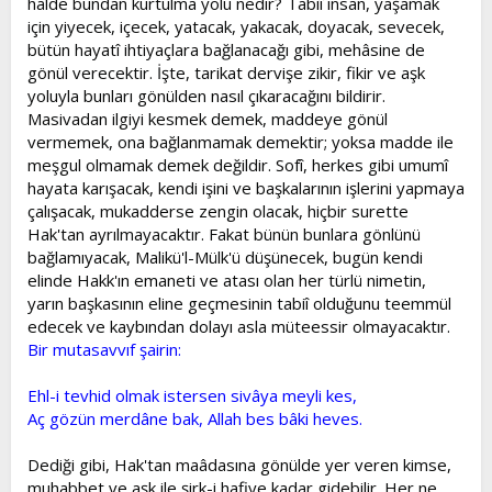
halde bundan kurtulma yolu nedir? Tabiî insan, yaşamak
için yiyecek, içecek, yatacak, yakacak, doyacak, sevecek,
bütün hayatî ihtiyaçlara bağlanacağı gibi, mehâsine de
gönül verecektir. İşte, tarikat dervişe zikir, fikir ve aşk
yoluyla bunları gönülden nasıl çıkaracağını bildirir.
Masivadan ilgiyi kesmek demek, maddeye gönül
vermemek, ona bağlanmamak demektir; yoksa madde ile
meşgul olmamak demek değildir. Sofî, herkes gibi umumî
hayata karışacak, kendi işini ve başkalarının işlerini yapmaya
çalışacak, mukadderse zengin olacak, hiçbir surette
Hak'tan ayrılmayacaktır. Fakat bünün bunlara gönlünü
bağlamıyacak, Malikü'l-Mülk'ü düşünecek, bugün kendi
elinde Hakk'ın emaneti ve atası olan her türlü nimetin,
yarın başkasının eline geçmesinin tabiî olduğunu teemmül
edecek ve kaybından dolayı asla müteessir olmayacaktır.
Bir mutasavvıf şairin:
Ehl-i tevhid olmak istersen sivâya meyli kes,
Aç gözün merdâne bak, Allah bes bâki heves.
Dediği gibi, Hak'tan maâdasına gönülde yer veren kimse,
muhabbet ve aşk ile şirk-i hafiye kadar gidebilir. Her ne