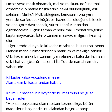
Hiçbir şeye malik olmamak, mal ve mülkünü nefsine mal
etmemek, o malda başkalarının hakkı bulunduğunu, asıl
sahibinin Malikü'l-Mülk olduğunu, kendisinin onu yerli
yerinde sarfedecek küçük bir haznedar olduğunu bilecek
ve ona göre davranacak, sûret-i sarfı Kur'an'dan
öğrenecektir. Hiçbir zaman kendini mal ü menâl sevgisine
kaptırmayacaktır. İşte o zaman masivadan ilgisini kesmiş
olur.
"Eğer sende dünya ile kıl kadar iç rabıtası bulunursa, senin
Hakk'ın manevî nimetlerinden mahrum kalmaklığın tabiîdir.
O kıl kadar alaka bir zünnar, yani alamet-i küfürdür ki, insanı
şirk-i hafiye götürür, harem-i İlahî'de de namahremdir,
yabancıdır".
Kıl kadar kalsa vücudundan eser,
Alamazsın kıl kadar andan haber.
Kelim Hemedanî bir beytinde bu mazmûnu ne güzel
beyan eder:
"Hak'tan başkasına olan rabıtanı kesmedikçe, bütün
ibadetlerin boşunadır. Bu alakadan başını koparıp