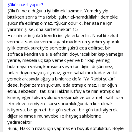
Şükür nasıl yapılır?
Şükrün ne olduğunu iyi bilmek lazımdır. Yemek yiyip,
bittikten sonra "Ya Rabbi şükür el-hamdülillah" demekle
şükür ifa edilmiş olmaz. "Şükür odur ki, her aza ne için
yaratılmış ise, ona sarfetmektir".15
Her nimetin şükrü kendi cinsiyle eda edilir. Nasıl ki zekat
vermek, sadaka vermek yani maddeten yardım yaparak
iyilik etmek suretiyle servetin şükrü eda edilirse, bir
sofrada kendini ve aile efradını doyuracak bir kap yemeğin
yerine, mesela üç kap yemek yer ve bir kap yemeği
bulamayan yakını, komşusu veya tanıdığını düşünmez,
onları doyurmaya çalışmaz, gece sabahlara kadar ve iki
yemek arasında ağzıyla binlerce defa "Ya Rabbi şükür"
dese, hiçbir zaman şükrünü eda etmiş olmaz. Her öğün
etini, sebzesini, tatlısını Hakk'ın lütfuyla te'min etmiş olan
kimse, eğer takva yolunda yaşamak ve bir amel-i salih icra
etmek ve cemiyete karşı sorumluluğundan kurtulmak
istiyorsa, bir gün et, bir gün sebze, bir gün tatlı yiyerek,
diğer iki nimeti münavebe ile ihtiyaç sahiblerine
yedirecektir.
Bunu, Hakk'ın rızası için yapmak en büyük sofuluktur. Böyle