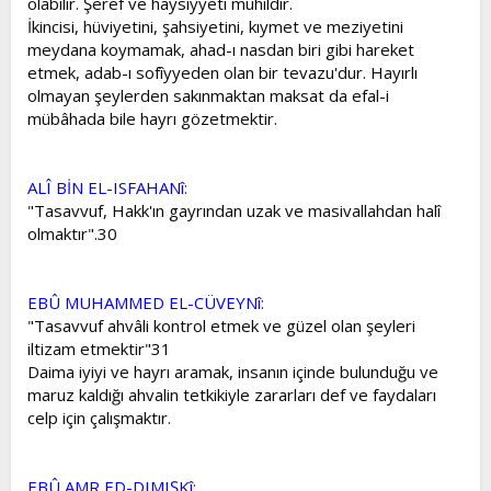
olabilir. Şeref ve haysiyyeti muhildir.
İkincisi, hüviyetini, şahsiyetini, kıymet ve meziyetini
meydana koymamak, ahad-ı nasdan biri gibi hareket
etmek, adab-ı sofîyyeden olan bir tevazu'dur. Hayırlı
olmayan şeylerden sakınmaktan maksat da efal-i
mübâhada bile hayrı gözetmektir.
ALÎ BİN EL-ISFAHANî:
"Tasavvuf, Hakk'ın gayrından uzak ve masivallahdan halî
olmaktır".30
EBÛ MUHAMMED EL-CÜVEYNî:
"Tasavvuf ahvâli kontrol etmek ve güzel olan şeyleri
iltizam etmektir"31
Daima iyiyi ve hayrı aramak, insanın içinde bulunduğu ve
maruz kaldığı ahvalin tetkikiyle zararları def ve faydaları
celp için çalışmaktır.
EBÛ AMR ED-DIMIŞKî: