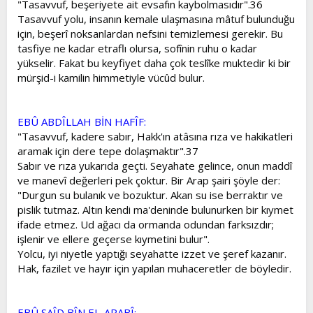
"Tasavvuf, beşeriyete ait evsafın kaybolmasıdır".36
Tasavvuf yolu, insanın kemale ulaşmasına mâtuf bulunduğu
için, beşerî noksanlardan nefsini temizlemesi gerekir. Bu
tasfiye ne kadar etraflı olursa, sofînin ruhu o kadar
yükselir. Fakat bu keyfiyet daha çok teslîke muktedir ki bir
mürşid-i kamilin himmetiyle vücûd bulur.
EBÛ ABDÎLLAH BİN HAFÎF:
"Tasavvuf, kadere sabır, Hakk'ın atâsına rıza ve hakikatleri
aramak için dere tepe dolaşmaktır".37
Sabır ve rıza yukarıda geçti. Seyahate gelince, onun maddî
ve manevî değerleri pek çoktur. Bir Arap şairi şöyle der:
"Durgun su bulanık ve bozuktur. Akan su ise berraktır ve
pislik tutmaz. Altın kendi ma'deninde bulunurken bir kıymet
ifade etmez. Ud ağacı da ormanda odundan farksızdır;
işlenir ve ellere geçerse kıymetini bulur".
Yolcu, iyi niyetle yaptığı seyahatte izzet ve şeref kazanır.
Hak, fazilet ve hayır için yapılan muhaceretler de böyledir.
EBÛ SAÎD BÎN EL-ARABÎ: