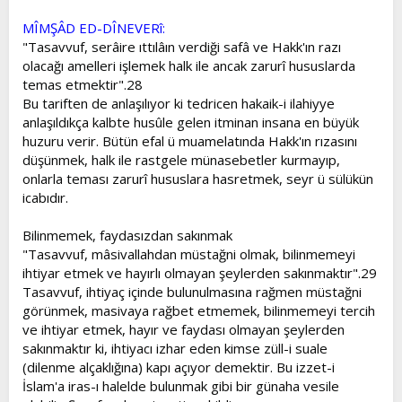
MÎMŞÂD ED-DÎNEVERî:
"Tasavvuf, serâire ıttılâın verdiği safâ ve Hakk'ın razı
olacağı amelleri işlemek halk ile ancak zarurî hususlarda
temas etmektir".28
Bu tariften de anlaşılıyor ki tedricen hakaik-i ilahiyye
anlaşıldıkça kalbte husûle gelen itminan insana en büyük
huzuru verir. Bütün efal ü muamelatında Hakk'ın rızasını
düşünmek, halk ile rastgele münasebetler kurmayıp,
onlarla teması zarurî hususlara hasretmek, seyr ü sülükün
icabıdır.
Bilinmemek, faydasızdan sakınmak
"Tasavvuf, mâsivallahdan müstağni olmak, bilinmemeyi
ihtiyar etmek ve hayırlı olmayan şeylerden sakınmaktır".29
Tasavvuf, ihtiyaç içinde bulunulmasına rağmen müstağni
görünmek, masivaya rağbet etmemek, bilinmemeyi tercih
ve ihtiyar etmek, hayır ve faydası olmayan şeylerden
sakınmaktır ki, ihtiyacı izhar eden kimse züll-i suale
(dilenme alçaklığına) kapı açıyor demektir. Bu izzet-i
İslam'a iras-ı halelde bulunmak gibi bir günaha vesile