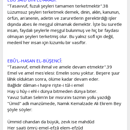
"Tasavvuf, fuzuli şeyleri tamamen terketmektir".38
Lüzumsuz şeyleri terketmek demek, dinin, aklın, kanunun,
örfün, an'anenin, adetin ve zaruretlerin gerektirdiği işler
dışında abes ile meşgul olmamak demektir. İşte bu suretle
insan, faydalı şeylerle meşgul bulunmuş ve hiç bir faydası
olmayan şeyleri terketmiş olur. Bu yalnız sofî için değil,
medenî her insan için lüzumlu bir vasıftır.
EBÛ'L-HASAN EL-BÜŞENCÎ
:
"Tasavvuf, emeli ihmal ve amele devam etmektir".39
Emel ve amel mes'elesi: Emelin sonu yoktur. Beşere şuur
lâhik olduktan sonra, ölüme kadar devam eder.
Bağlıdır dâman-ı haşre rişte-i tûl-i emel
Hay ü hûy-i ehl-i dünya bitmeden dünya biter.
Yavuz Sultan Selim'in bir mısra'ını tazmin yollu yazdığı
"Ümid" adlı manzûmede, Namık Kemalzade Ali Ekrem Bey
şöyle söyler:
Ümmid cihandan da büyük, zevk ise mahdûd
Her saati ömrü emel-efzâ elem-efzûd