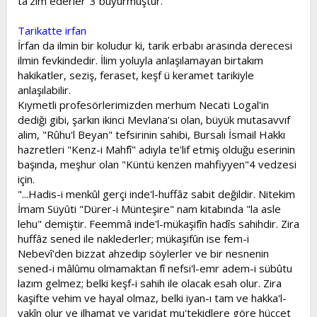
ta'zim ederler"3 buyurmuştur.
Tarikatte irfan
İrfan da ilmin bir koludur ki, tarik erbabı arasında derecesi
ilmin fevkindedir. İlim yoluyla anlaşılamayan birtakım
hakikatler, seziş, feraset, keşf ü keramet tarikiyle
anlaşılabilir.
Kıymetli profesörlerimizden merhum Necati Logal'in
dediği gibi, şarkın ikinci Mevlana'sı olan, büyük mutasavvıf
alim, "Rûhu'l Beyan" tefsirinin sahibi, Bursalı İsmail Hakkı
hazretleri "Kenz-i Mahfî" adıyla te'lif etmiş olduğu eserinin
başında, meşhur olan "Küntü kenzen mahfiyyen"4 vedzesi
için.
"...Hadis-i menkûl gerçi inde'l-huffâz sabit değildir. Nitekim
İmam Süyûti "Dürer-i Münteşire" nam kitabında "la asle
lehu" demiştir. Feemmâ inde'l-mükaşifîn hadîs sahihdir. Zira
huffâz sened ile naklederler; mükaşifûn ise fem-i
Nebevî'den bizzat ahzedip söylerler ve bir nesnenin
sened-i mâlûmu olmamaktan fî nefsi'l-emr adem-i sübûtu
lazım gelmez; belki keşf-i sahih ile olacak esah olur. Zira
kaşifte vehim ve hayal olmaz, belki iyan-ı tam ve hakka'l-
yakîn olur ve ilhamat ve varidat mu'tekidlere göre hüccet