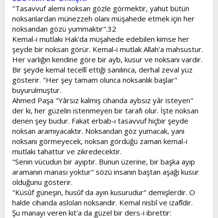
"Tasavvuf alemi noksan gözle görmektir, yahut bütün
noksanlardan münezzeh olanı müşahede etmek için her
noksandan gözü yummaktır".32
Kemal-i mutlakı Hak'da müşahede edebilen kimse her
şeyde bir noksan görür. Kemal-i mutlak Allah'a mahsustur.
Her varlığın kendine göre bir ayb, kusur ve noksanı vardır.
Bir şeyde kemal tecellî ettiği sanılınca, derhal zeval yüz
gösterir. "Her şey tamam olunca noksanlık başlar"
buyurulmuştur.
Ahmed Paşa "Yârsız kalmış cihanda aybsız yâr isteyen"
der ki, her güzelin istenmeyen bir tarafı olur. İşte noksan
denen şey budur. Fakat erbab-ı tasavvuf hiçbir şeyde
noksan aramıyacaktır. Noksandan göz yumacak, yani
noksanı görmeyecek, noksan gördüğü zaman kemal-i
mutlakı tahattur ve zikredecektir.
"Senin vücudun bir ayıptır. Bunun üzerine, bir başka ayıp
aramanın manası yoktur" sözü insanın baştan aşağı kusur
olduğunu gösterir.
"Küsûf güneşin, husûf da ayın kusurudur" demişlerdir. O
halde cihanda aslolan noksandır. Kemal nisbî ve izafîdir.
Şu manayı veren kıt'a da güzel bir ders-i ibrettir: