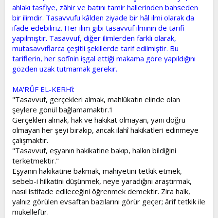
ahlakı tasfiye, zâhir ve batını tamir hallerinden bahseden
t
i
a
h
bir ilimdir. Tasavvufu kâlden ziyade bir hâl ilmi olarak da
n
i
ifade edebiliriz. Her ilim gibi tasavvuf ilminin de tarifi
yapılmıştır. Tasavvuf, diğer ilimlerden farklı olarak,
mutasavvıflarca çeşitli şekillerde tarif edilmiştir. Bu
tariflerin, her sofînin işgal ettiği makama göre yapıldığını
gözden uzak tutmamak gerekir.
MA'RÛF EL-KERHî:
"Tasavvuf, gerçekleri almak, mahlûkatın elinde olan
şeylere gönül bağlamamaktır.1
Gerçekleri almak, hak ve hakikat olmayan, yani doğru
olmayan her şeyi bırakıp, ancak ilahî hakikatleri edinmeye
çalışmaktır.
"Tasavvuf, eşyanın hakikatine bakıp, halkın bildiğini
terketmektir."
Eşyanın hakikatine bakmak, mahiyetini tetkik etmek,
sebeb-i hilkatini düşünmek, neye yaradığını araştırmak,
nasıl istifade edileceğini öğrenmek demektir. Zira halk,
yalnız görülen evsaftan bazılarını görür geçer; ârif tetkik ile
mükelleftir.