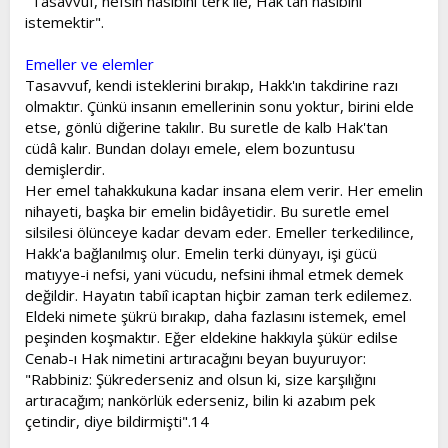
"Tasavvuf, nefsin nasibini terk ile, Hak'tan nasibini
istemektir".
Emeller ve elemler
Tasavvuf, kendi isteklerini bırakıp, Hakk'ın takdirine razı
olmaktır. Çünkü insanın emellerinin sonu yoktur, birini elde
etse, gönlü diğerine takılır. Bu suretle de kalb Hak'tan
cüdâ kalır. Bundan dolayı emele, elem bozuntusu
demişlerdir.
Her emel tahakkukuna kadar insana elem verir. Her emelin
nihayeti, başka bir emelin bidâyetidir. Bu suretle emel
silsilesi ölünceye kadar devam eder. Emeller terkedilince,
Hakk'a bağlanılmış olur. Emelin terki dünyayı, işi gücü
matıyye-i nefsi, yani vücudu, nefsini ihmal etmek demek
değildir. Hayatın tabiî icaptan hiçbir zaman terk edilemez.
Eldeki nimete şükrü bırakıp, daha fazlasını istemek, emel
peşinden koşmaktır. Eğer eldekine hakkıyla şükür edilse
Cenab-ı Hak nimetini artıracağını beyan buyuruyor:
"Rabbiniz: Şükrederseniz and olsun ki, size karşılığını
artıracağım; nankörlük ederseniz, bilin ki azabım pek
çetindir, diye bildirmişti".14