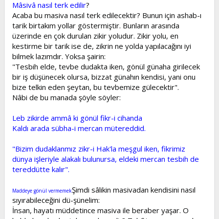
Mâsivâ nasıl terk edilir
?
Acaba bu masiva nasıl terk edilecektir? Bunun için ashab-ı
tarik birtakım yollar göstermiştir. Bunların arasında
üzerinde en çok durulan zikir yoludur. Zikir yolu, en
kestirme bir tarik ise de, zikrin ne yolda yapılacağını iyi
bilmek lazımdır. Yoksa şairin:
"Tesbih elde, tevbe dudakta iken, gönül günaha girilecek
bir iş düşünecek olursa, bizzat günahın kendisi, yani onu
bize telkin eden şeytan, bu tevbemize gülecektir".
Nâbi de bu manada şöyle söyler:
Leb zikirde ammâ ki gönül fikr-i cihanda
Kaldı arada sübha-i mercan mütereddid.
"Bizim dudaklanmız zikr-i Hak'la meşgul iken, fikrimiz
dünya işleriyle alakalı bulunursa, eldeki mercan tesbih de
tereddütte kalır".
Şimdi sâlikin masivadan kendisini nasıl
Maddeye gönül vermemek
sıyırabileceğini dü-şünelim:
İnsan, hayatı müddetince masiva ile beraber yaşar. O