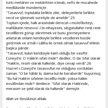
türlü mehârim ve mekârihten ictinab, nefis ile mücahede
medlûlünde mündemiçtir.
"Tasavvuf, toplulukla birlikte zikir, dinleyenlerle birlikte
vecd ve işlenmek suretiyle de ameldir".25
Toplum içinde, halk arasındaki derecat-ı mütefâviteyi,
mahlûkatın tenevvü'-i bi-nihayesini, sibgatullahın renk renk
tecellîlerini görüp zikretmek ve bunu görmeyenlere
anlatarak onlann kendisiyle birlikte vecidlerini husûle
getirmek ve a'mâl-i sâliha ile örnek olmak tasavvuf ehlinin
başlıca şiârıdır.
"Tasavvuf, kulun kendisiyle kaim olduğu bir vasıftır.
Cüneyd'e: O Hakk'ın sıfatı mıdır? dediler, O da: Sıfat olarak
"Hakk'ın, resim olarak halkındır, diye cevap verdi".26
Hazret-i Cüneyd'e tasavvufun ne olduğunu sordukları
zaman: "O bir hâldir ki, daima kul ile beraberdir" buyurmuş.
"Bu hal Hakk'ın sıfatının tecellîsi midir, yoksa halkın
evsâfından mıdır? denilince: "Sıfat olarak Hakk'ındır,
merasim ve şekil olarak da halkındır" demiştir.
Allah ve Resûlünün ahlakı