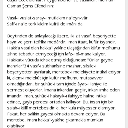
Osman Şems Efendi'nin:
Vasıl-ı vuslat-saray-ı mutlakım na'leyn-vâr
Saff-ı na'le terk kıldım küfrü de imânı da.
Beytinden de anlaşılacağı üzere, iki zıt vasıf, beşeriyette
hayır ve şerri tefrîka medârdır. İman itaat, küfür isyandır.
Hakk'a vasıl olan hakka'l yakîne ulaştığından küfür mefhumu
zihne tebadür etmiyeceği için lafz-ı bî-mana kalıyor.
Hakikat-ı vûcudu idrak etmiş olduğundan: "Onlar gaybe
inanırlar"34 vasf-ı sübhanîsine mazhar, silsile-i
beşeriyetten ayrılarak, mertebe-i melekiyete intikal ediyor
ki, alem-i melekût için küfür mefhumu mutasavver
olmadığından, bir şuhûd-i tam içinde âyat-i ilahiye ile
sermest oluyorlar. İmana inkardan geçilir, inkarı imha eden
imandır. İman, şuhûd-i hakayık-ı ilahiyye haline intikal
edince, gayb perdesi ortadan kalkıyor. Bu, insan için bir
salah-ı küllî mertebesidir ki, her kula müyesser olamıyor.
Fakat, her salikin gayesi olmakta devam ediyor. Bu
mertebe, imanı hakka'l-yakîne çıkarmakla mümkün
olabiliyor.