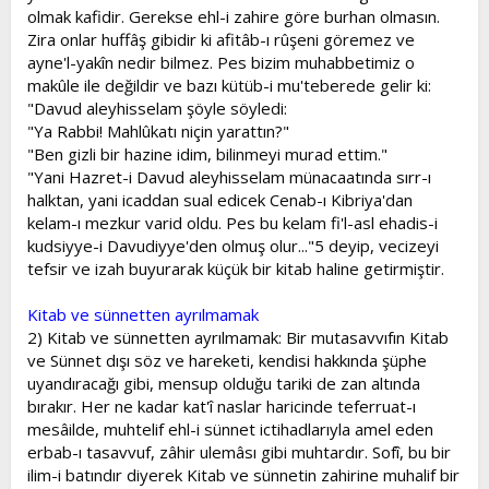
olmak kafidir. Gerekse ehl-i zahire göre burhan olmasın.
Zira onlar huffâş gibidir ki afitâb-ı rûşeni göremez ve
ayne'l-yakîn nedir bilmez. Pes bizim muhabbetimiz o
makûle ile değildir ve bazı kütüb-i mu'teberede gelir ki:
"Davud aleyhisselam şöyle söyledi:
"Ya Rabbi! Mahlûkatı niçin yarattın?"
"Ben gizli bir hazine idim, bilinmeyi murad ettim."
"Yani Hazret-i Davud aleyhisselam münacaatında sırr-ı
halktan, yani icaddan sual edicek Cenab-ı Kibriya'dan
kelam-ı mezkur varid oldu. Pes bu kelam fi'l-asl ehadis-i
kudsiyye-i Davudiyye'den olmuş olur..."5 deyip, vecizeyi
tefsir ve izah buyurarak küçük bir kitab haline getirmiştir.
Kitab ve sünnetten ayrılmamak
2) Kitab ve sünnetten ayrılmamak: Bir mutasavvıfın Kitab
ve Sünnet dışı söz ve hareketi, kendisi hakkında şüphe
uyandıracağı gibi, mensup olduğu tariki de zan altında
bırakır. Her ne kadar kat'î naslar haricinde teferruat-ı
mesâilde, muhtelif ehl-i sünnet ictihadlarıyla amel eden
erbab-ı tasavvuf, zâhir ulemâsı gibi muhtardır. Sofî, bu bir
ilim-i batındır diyerek Kitab ve sünnetin zahirine muhalif bir