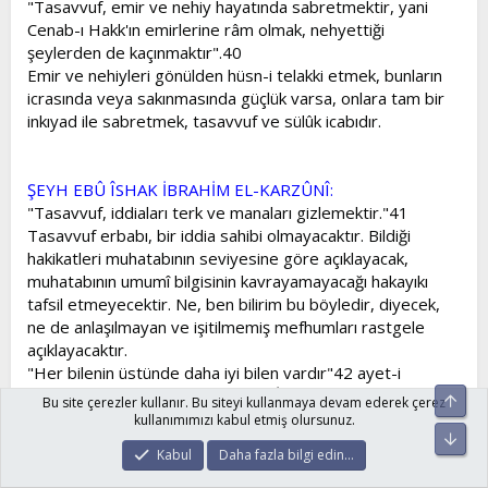
"Tasavvuf, emir ve nehiy hayatında sabretmektir, yani
Cenab-ı Hakk'ın emirlerine râm olmak, nehyettiği
şeylerden de kaçınmaktır".40
Emir ve nehiyleri gönülden hüsn-i telakki etmek, bunların
icrasında veya sakınmasında güçlük varsa, onlara tam bir
inkıyad ile sabretmek, tasavvuf ve sülûk icabıdır.
ŞEYH EBÛ ÎSHAK İBRAHİM EL-KARZÛNÎ:
"Tasavvuf, iddiaları terk ve manaları gizlemektir."41
Tasavvuf erbabı, bir iddia sahibi olmayacaktır. Bildiği
hakikatleri muhatabının seviyesine göre açıklayacak,
muhatabının umumî bilgisinin kavrayamayacağı hakayıkı
tafsil etmeyecektir. Ne, ben bilirim bu böyledir, diyecek,
ne de anlaşılmayan ve işitilmemiş mefhumları rastgele
açıklayacaktır.
"Her bilenin üstünde daha iyi bilen vardır"42 ayet-i
kerimesi onun düstür-i reşâdeti, "İnsanlara, akıllarının aldığı
Üst
Bu site çerezler kullanır. Bu siteyi kullanmaya devam ederek çerez
derecede hitap ediniz" vecizesi sözlerinin rehberi
kullanımımızı kabul etmiş olursunuz.
Alt
olacaktır.
Kabul
Daha fazla bilgi edin…
DİPNOTLAR