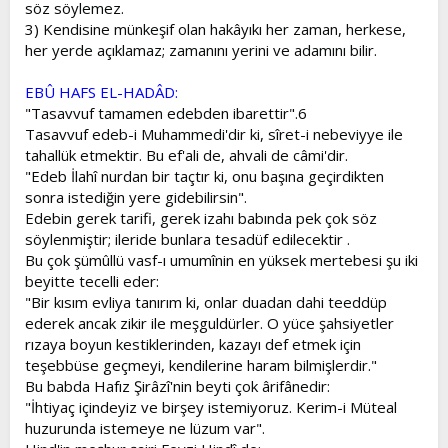
söz söylemez.
3) Kendisine münkeşif olan hakâyıkı her zaman, herkese,
her yerde açıklamaz; zamanını yerini ve adamını bilir.
EBÛ HAFS EL-HADÂD:
"Tasavvuf tamamen edebden ibarettir".6
Tasavvuf edeb-i Muhammedi'dir ki, sîret-i nebeviyye ile
tahallük etmektir. Bu ef'ali de, ahvali de câmi'dir.
"Edeb İlahî nurdan bir taçtır ki, onu başına geçirdikten
sonra istediğin yere gidebilirsin".
Edebin gerek tarifi, gerek izahı babında pek çok söz
söylenmiştir; ileride bunlara tesadüf edilecektir .
Bu çok şümûllü vasf-ı umumînin en yüksek mertebesi şu iki
beyitte tecelli eder:
"Bir kısım evliya tanırım ki, onlar duadan dahi teeddüp
ederek ancak zikir ile meşguldürler. O yüce şahsiyetler
rızaya boyun kestiklerinden, kazayı def etmek için
teşebbüse geçmeyi, kendilerine haram bilmişlerdir."
Bu babda Hafız Şirâzî'nin beyti çok ârifânedir:
"İhtiyaç içindeyiz ve birşey istemiyoruz. Kerim-i Müteal
huzurunda istemeye ne lüzum var".