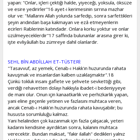
yapan: "Onlar, içleri çektiği halde, yiyeceği, yoksula, öksüze
ve esire yedirirler"16 ayet-i kerimesinin sırrına mazhar
olur ve: "Mallarını Allah yolunda sarfedip, sonra sarfettikleri
şeyin arıdından başa kakmayan ve ezâ etmeyenlerin
ecirleri Rablerinin katındadır. Onlara korku yoktur ve onlar
üzülmeyeceklerdir"17 saffında bulunanlar arasına girer ki,
işte evliyâullah bu zümreye dahil olanlardır.
SEHL BİN ABDİLLAH ET-TÜSTERî:
"Tasavvuf, az yemek, Cenab-ı Hakk'ın huzurunda rahata
kavuşmak ve insanlardan kalben uzaklaşmaktır".18
Çünkü tokluk insanı gaflete ve şehvete sevkettiği gibi,
verdiği rehavetten dolayı hakkıyla ibadet-i bedeniyyeye
de mani olur. Onun için kanaatkarlık ve perhizkarlık yapan,
yani eline geçenle yetinen ve fazlasını muhtaca veren,
ancak Cenab-ı Hakk'ın huzurunda rahata kavuşabilir; bu
hususta sorumluluğu kalmaz.
Yani helalinden çok kazanmak için fazla çalışacak, yeteri
kadarını kendisine ayırdıktan sonra, kalanını muhtaca
verecektir. Bundan maksat, "fakir ilallah" dedikleri yalnız