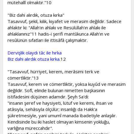
mütehallî olmaktır."10
"Biz dahi alırdık, otuza kırka"
Tasavvuf, şekil, kılık, kıyafet ve merasim değildir. Sadece
ahlaktır ki: "Allah'ın ahlakı ve Resülüllah'ın ahlakı ile
ahlaklanınız"11 hadis-i şerifi mantûkunca Allah'ın ve
resûlünün sıfatları ile ittisâfâ çalışmaktır.
Dervişlik olaydı tâc ile hırka
Biz dahi alırdık otuza kırka
.12
"Tasavvuf, hürriyet, kerem, merâsimi terk ve
cömertliktir."13
Tasavvuf, kerem ve cömertliktir, yoksa kuyûd ve merasim
değildir. Sofî, elinde bulunan nimetten başkasının
istifadesini düşünen adamdır. Şeyh Sa'di:
"insanın şeref ve haysiyeti, lütuf ve keremi, ihsan ve
atâsıyla, sehâsıyla ölçülür; insanlığı da Hakk'a
şükretmesiyle, yani umumî manada ibadetiyle anlaşılır.
Kendisinde bu iki haslet olmayan kimsenin yokluğu,
varlığına müreccahdır".