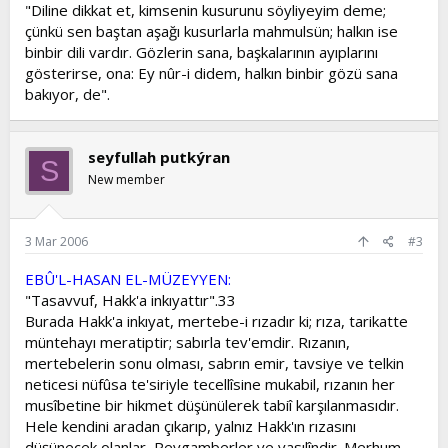
"Diline dikkat et, kimsenin kusurunu söyliyeyim deme;
çünkü sen baştan aşağı kusurlarla mahmulsün; halkın ise
binbir dili vardır. Gözlerin sana, başkalarının ayıplarını
gösterirse, ona: Ey nûr-i didem, halkın binbir gözü sana
bakıyor, de".
seyfullah putkýran
S
New member
3 Mar 2006
#3
EBÛ'L-HASAN EL-MÜZEYYEN:
"Tasavvuf, Hakk'a inkıyattır".33
Burada Hakk'a inkıyat, mertebe-i rızadır ki; rıza, tarikatte
müntehayı meratiptir; sabırla tev'emdir. Rızanın,
mertebelerin sonu olması, sabrın emir, tavsiye ve telkin
neticesi nüfûsa te'siriyle tecellîsine mukabil, rızanın her
musîbetine bir hikmet düşünülerek tabiî karşılanmasıdır.
Hele kendini aradan çıkarıp, yalnız Hakk'ın rızasını
düşünecek olanlar, Peygamberler ve vasılîndir. Merhum