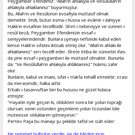
Peygamber Efendimiz: "Allah'ın ahlakıyla ve Resûlüllah'ın
ahlakıyla ahlaklanınız" buyurmuştur.
Bu, Allah'ın ve Resûlünün evsafıyla muttasıf olmak
demektir. İmdi, bütün esma-i hüsna ve evâmir-i ilahiyye
Hakk'ın evsafının tecellîsidir. Sîret-i nebeviyye ve sünnet-i
resûl kezâ, Peygamber Efendimizin evsaf-ı
seniyyelerindendir. Bunlara uymayı nefsinde kabul eden
kimse Hakk'ın sıfatını iktisab etmiş olur. "Allah'ın ahlakı ile
ahlaklanınız" sırrı tecellî eder. Sîrete ittiba ile sünnetin ifası
da yine evsaf-ı peygamberi ile muttasıf olmaktır. Bununla
da: "Ve Resûlüllah'ın ahlakıyla ahlâklamnız" hükmü zahir
olur.
Bunların, kabul ve imanı, sıfat-ı Hak'la tehallî etmektir; icrası
da merasimdir, halka aittir.
Erbab-ı tasavvuftan biri bu hususu ne güzel hülasa
etmiştir:
"Hayatın öyle geçsin ki, öldükten sonra bir yolun toprağı
olursan; senin üstünden geçenlerin yolun tozundan bile
müteessir olduklarım işitmeyesin."
Pertev Paşa bu manayı şu şekilde tafsil ve izah eder:
Ne semmet bülbülün verdin, ne de hârden incin