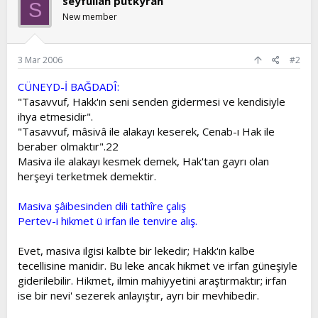
seyfullah putkýran
S
New member
3 Mar 2006
#2
CÜNEYD-İ BAĞDADÎ:
"Tasavvuf, Hakk'ın seni senden gidermesi ve kendisiyle
ihya etmesidir".
"Tasavvuf, mâsivâ ile alakayı keserek, Cenab-ı Hak ile
beraber olmaktır".22
Masiva ile alakayı kesmek demek, Hak'tan gayrı olan
herşeyi terketmek demektir.
Masiva şâibesinden dili tathîre çalış
Pertev-i hikmet ü irfan ile tenvire alış.
Evet, masiva ilgisi kalbte bir lekedir; Hakk'ın kalbe
tecellisine manidir. Bu leke ancak hikmet ve irfan güneşiyle
giderilebilir. Hikmet, ilmin mahiyyetini araştırmaktır; irfan
ise bir nevi' sezerek anlayıştır, ayrı bir mevhibedir.