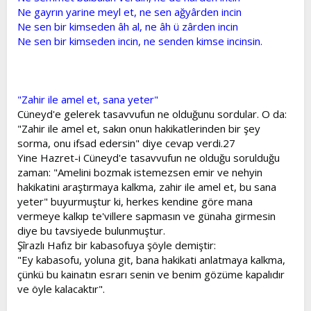
Ne gayrın yarine meyl et, ne sen ağyârden incin
Ne sen bir kimseden âh al, ne âh ü zârden incin
Ne sen bir kimseden incin, ne senden kimse incinsin.
"Zahir ile amel et, sana yeter"
Cüneyd'e gelerek tasavvufun ne olduğunu sordular. O da:
"Zahir ile amel et, sakın onun hakikatlerinden bir şey
sorma, onu ifsad edersin" diye cevap verdi.27
Yine Hazret-i Cüneyd'e tasavvufun ne olduğu sorulduğu
zaman: "Amelini bozmak istemezsen emir ve nehyin
hakikatini araştırmaya kalkma, zahir ile amel et, bu sana
yeter" buyurmuştur ki, herkes kendine göre mana
vermeye kalkıp te'villere sapmasın ve günaha girmesin
diye bu tavsiyede bulunmuştur.
Şîrazlı Hafız bir kabasofuya şöyle demiştir:
"Ey kabasofu, yoluna git, bana hakikati anlatmaya kalkma,
çünkü bu kainatın esrarı senin ve benim gözüme kapalıdır
ve öyle kalacaktır".