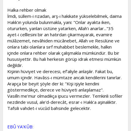
Halka rehber olmak
İmdi, süllem-i rızadan, arş-ı hakikate yükselebilmek, daima
Hakk'ın yolunda bulunmakla, yani: "Onlar ayakta iken,
otururken, yanları üstüne yatarken, Allah'ı anarlar..."35
ayet-i celîlesini bir an hatırdan çıkarmayarak, evamire
mülâzemet, nevâhiden mücânebet, Allah ve Resülüne ve
onlara tabi olanlara sırf muhabbet beslemekle, halkın
içinde onlara rehber olarak çalışmakla mümkündür. Bu bir
hususiyettir. Bu hali herkesin görüp idrak etmesi mümkün
değildir.
Kişinin hüviyet ve derecesi, ef'aliyle anlaşılır. Fakat bu,
umum içindir. Havâss-ı mümtaze ancak kendilerini tanırlar.
Arapça bir beyit şöyle der ki: "Kişi işiyle kendini
göstermedikçe, derece ve hüviyeti anlaşılamaz".
Vasılîn me'mur olmadıkça ipucu vermezler. Temkinli sofiler
nezdinde vusul, ale'd-derecât, esrar-ı Hakk'a aşinalıktır.
Tafsili vahdet-i vücûd bahsinde gelecektir.
EBÛ YA'KÛB: