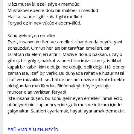
Mâzi mütevâli ezelî sâye-i memdûd
Müstakbel ebedle dolu bir makber-i mesdûd
Hal ise saadet gibi rahat gibi mefkûd
Feryad ez in nev vücûd-i adem-âlûd.
Sonu gelmeyen emeller
Evet, insanın ümitleri ve amelleri cihandan da büyük, yani
sonsuzdur. Ömrün her anı bir taraftan emelleri, bir
taraftan da elemleri artırır. Maziye dönüp baksan, uzayıp
gitmiş bir gölge, hakikat zannettiklerimiz silinmiş, istikbal
kapalı bir kabir, kim olduğu, ne olduğu belli değil. Hâl denen
zaman ise, izafî bir varlık. Bu dünyada rahat ve huzur nasıl
izafî ve muvakkat ise, hâl de her an maziye intikal etmekte
olduğundan ma'dûmdur. Binâenaleyh böyle yokluğa
müncer olan varlıktan feryad!
İşte insana düşen, bu sonu gelmeyen emelleri ihmal edip,
ubûdiyyetinin icaplarını yerine getirmek ve intizam içinde
çalışmaktır. Saatleri ayarlamak, hayatı ayarlamak demektir.
EBÛ AMR BİN EN-NECÎD: