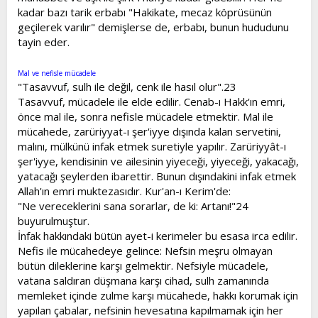
kadar bazı tarik erbabı "Hakikate, mecaz köprüsünün
geçilerek varılır" demişlerse de, erbabı, bunun hududunu
tayin eder.
Mal ve nefisle mücadele
"Tasavvuf, sulh ile değil, cenk ile hasıl olur".23
Tasavvuf, mücadele ile elde edilir. Cenab-ı Hakk'ın emri,
önce mal ile, sonra nefisle mücadele etmektir. Mal ile
mücahede, zarüriyyat-ı şer'iyye dışında kalan servetini,
malını, mülkünü infak etmek suretiyle yapılır. Zarüriyyât-ı
şer'iyye, kendisinin ve ailesinin yiyeceği, yiyeceği, yakacağı,
yatacağı şeylerden ibarettir. Bunun dışındakini infak etmek
Allah'ın emri muktezasıdır. Kur'an-ı Kerim'de:
"Ne vereceklerini sana sorarlar, de ki: Artanı!"24
buyurulmuştur.
İnfak hakkındaki bütün ayet-i kerimeler bu esasa irca edilir.
Nefis ile mücahedeye gelince: Nefsin meşru olmayan
bütün dileklerine karşı gelmektir. Nefsiyle mücadele,
vatana saldıran düşmana karşı cihad, sulh zamanında
memleket içinde zulme karşı mücahede, hakkı korumak için
yapılan çabalar, nefsinin hevesatına kapılmamak için her