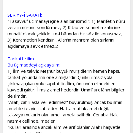
SERİYY-Î SAKATî:
"Tasavvuf üç manayı içine alan bir isimdir: 1) Marifetin nûru
vera'ın nûrunu söndürmez, 2) Kitab ve sünnetin zahirine
muhalif olacak şekilde ilm-i bâtından bir söz ile konuşmaz,
3) Kerametleri kendisini, Allah'ın mahrem olan sırlarını
açıklamaya sevk etmez.2
Tarikatte ilim
Bu üç maddeyi açıklayalım:
1) İlim ve takvâ: Meşhur büyük mürşidlerin hemen hepsi,
tarikat yolunda ilmi öne almışlardır. Çünkü ilimsiz yola
çıkılmaz; çıkan yolu sapıtabilir. İlim, öncünün elindeki en
kuvvetli ışıktır. İlimsiz amel hederdir. Ümmî urefânın bilgileri
de ilimdir.
"Allah, cahili asla velî edinmez" buyurulmuş. Ancak bu ilmin
amel ile tezyini icab eder. Hatta mutlak amel değil,
takvaya mukarin olan amel, amel-i salihdir. Cenab-ı Hak
nazm-ı celîlinde, mealen:
"Kulları arasında ancak alim ve arif olanlar Allah'ı haşyetle