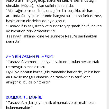
Hakk'a arz-ı ihtiyaç edip, halkın elindekilerden müstağni
olmaktır. Müstağni olan sofînin nazarında,
"Müstağni o kimsedir ki, ona göre bir başakla, bir harman
arasında fark yoktur". Elinde hangisi bulunursa fark etmez,
başkalarının elindekini de öyle görür.
"Tasavvufun aslı, Kitab ve sünnete yapışmak; hevâ, heves
ve bid'atleri terk etmektir".19
Tasavvuf, ahkâm-ı dine ve sünnet-i Resûl'e sarılmaktan
ibarettir.
AMR BİN OSMAN EL-MEKKî:
"Tasavvuf, zamanın en uygun vaktinde, kulun her an Hak
ile meşgul olmasıdır".20
Uyku ve hacatın kazası gibi zamanlar haricinde, kalbin her
an Hak ile meşgul olmasını da tasavvufun tarifi içine
almıştır ki, bu da bir zikirdir.
SÜMMÜN EL-MUHİB:
"Tasavvuf, hiçbir şeye malik olmamak ve bir malın esiri
bulunmamaktır".