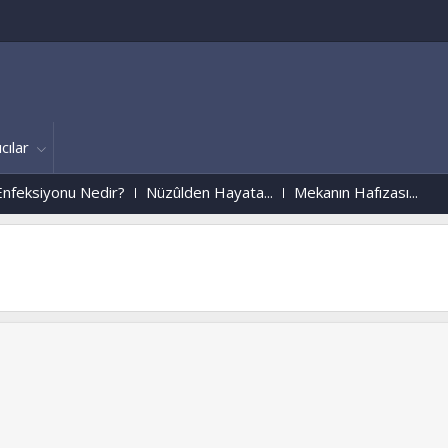
cılar
ksiyonu Nedir?
Nüzûlden Hayata...
Mekanın Hafızası...