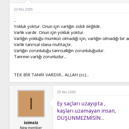
ş
t
l
a
23 Nis 2005
a
r
t
i
...
a
h
Yokluk yoktur. Onun için varlığın zıddı değildir.
n
i
Varlık vardır. Onun için yokluk yoktur.
Varlığın yokluğu mümkün olmadığı için, varlığın olmadığı bir a
Varlık tanrısal olana muhtaçtır.
Varlığın zorunluluğu tanrısallığın zorunluluğudur.
Tanrının varlığı zorunludur...
TEK BİR TANRI VARDIR... ALLAH (cc)...
25 Nis 2005
I
Ey saçları uzayıpta ,
kaşları uzamayan insan,
DÜŞÜNMEZMİSİN
...
isimsiz
New member