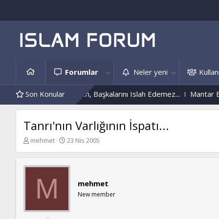
Forumlar
Neler yeni
Kullanı
Kendini Islah Etmeyen, Başkalarını Islah Edemez...
Son Konular
Mantar Enfe
Tanrı'nın Varlığının İspatı...
K
B
mehmet
23 Nis 2005
o
a
n
ş
b
l
u
a
M
mehmet
y
n
u
g
New member
b
ı
a
ç