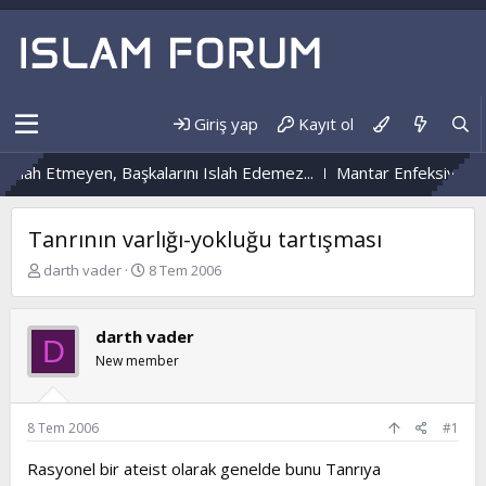
Giriş yap
Kayıt ol
ah Etmeyen, Başkalarını Islah Edemez...
Mantar Enfeksiyonu Ned
Tanrının varlığı-yokluğu tartışması
K
B
darth vader
8 Tem 2006
o
a
n
ş
b
l
darth vader
D
u
a
New member
y
n
u
g
b
ı
a
ç
8 Tem 2006
#1
ş
t
l
a
Rasyonel bir ateist olarak genelde bunu Tanrıya
a
r