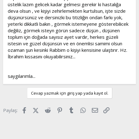
üstelik lazım gelicek kadar gelmesi gerekir ki hastalığa
deva olsun , ve kişiyi zehirlemekten kurtulsun, işte sizde
düşünürsünüz ve dersinizki bu titizliğin ondan farkı yok,
yeterki dikkatli bakın , görmek istemeyene gösterebilicek
değiliz, görmek isteyn görün sadece düşün , düşünen
toplum için doğada sayısız ayet vardır, herkes güzeli
istesin ve güzel düşünsün ve en önemlisi samimi olsun
ozaman şun kesinki Rabbim o kişiyi kensisine ulaştırır. Hz.
İbrahim kıssasını okuyabilirsiniz...
saygılarımla...
Cevap yazmak için giriş yap yada kayıt ol.
Facebook
X (Twitter)
Reddit
Pinterest
Tumblr
WhatsApp
E-posta
Link
Paylaş: