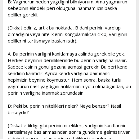
B: Yagmurun neden yagdigini bilmiyorum. Ama yagmurun
sebebinin elindeki peri olduguna inanmam icin baska
deliller gerekli.
(Dikkat ediniz, artik bu noktada, B dahi perinin varolup
olmadigini veya niteliklerini sorgulamaktan cikip, varliginin
delillerini tartismaya baslamistir).
A: Bu perinin varligini kanitlamaya aslinda gerek bile yok.
Herkes beyninin derinliklerinde bu perinin varligina inanir.
Sadece kisinin gonul gozunu acmasi gerekir. Bu peri kendi
kendinin kanitidir. Ayrica kendi varligina dair inanci
hepimizin beynine koymustur. Hem sonra, baska turlu
yagmurun nasil yagdigini aciklamanin yolu olmadigindan, bu
perinin varligina inanmak zorundasin.
B: Peki bu perinin nitelikleri neler? Neye benzer? Nasil
birseydir?
(Dikkat edildigi gibi perinin nitelikleri, varliginin kanitlarinin
tartisilmaya baslanmasindan sonra gundeme gelmistir.var
olduğu tartışmalı olan perinin nitelikleri tartışılmaya