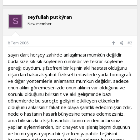
seyfullah putkýran
S
New member
8 Tem 2006
#2
sayın dart herşey zahirde anlaşılması mümkün değildir
buda size sık sık söylenen cümledir ve tekrar söyleme
gereği duydum, şifzofreni bir kişinin akıl hastası olduğunu
dışardan bakarak yahut fiziksel tedavilerle yada tomografi
ve diğer yöntemlerle anlamanız mümkün değildir, sadece
onun aklını göremesenizde onun aklının var olduğunu ve
sorunlu olduğunu bilirsiniz ve akıl gelişiminde bazı
dönemlerde bu süreçte gelişimi etkilieyen etkenlerin
olduğunu anlarsınız fakat ne olaya şahitlik edebilmişsinizdir,
nede o hastanın hasarlı bünyesine temas edemezsiniz,
ama bilirsinizki o kişi hasarlıdır. bunu nerden anlarsınız
yapılan eylenmlerden, bir cinayet ve işleniş biçimi düşünün
ve bu nu yapsa yapsa bir şizofren yapabilir teşhisini