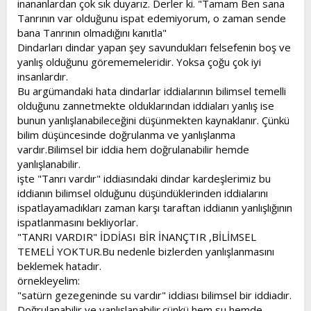
inananlardan çok sık duyarız. Derler ki. "Tamam Ben sana
t
i
Tanrının var olduğunu ispat edemiyorum, o zaman sende
a
h
bana Tanrının olmadığını kanıtla"
n
i
Dindarları dindar yapan şey savundukları felsefenin boş ve
yanlış olduğunu görememeleridir. Yoksa çoğu çok iyi
insanlardır.
Bu argümandaki hata dindarlar iddialarının bilimsel temelli
olduğunu zannetmekte olduklarından iddiaları yanlış ise
bunun yanlışlanabileceğini düşünmekten kaynaklanır. Çünkü
bilim düşüncesinde doğrulanma ve yanlışlanma
vardır.Bilimsel bir iddia hem doğrulanabilir hemde
yanlışlanabilir.
işte "Tanrı vardır" iddiasındaki dindar kardeşlerimiz bu
iddianın bilimsel olduğunu düşündüklerinden iddialarını
ispatlayamadıkları zaman karşı taraftan iddianın yanlışlığının
ispatlanmasını bekliyorlar.
"TANRI VARDIR" İDDİASI BİR İNANÇTIR ,BİLİMSEL
TEMELİ YOKTUR.Bu nedenle bizlerden yanlışlanmasını
beklemek hatadır.
örnekleyelim:
"satürn gezegeninde su vardır" iddiası bilimsel bir iddiadır.
Doğrulanabilir ve yanlışlanabilir.çünkü hem su hemde