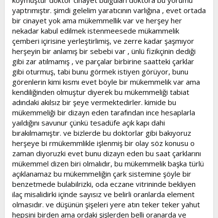
koymuştur doktor cinayet bulguları doktora bu yorumu
yaptrımıştır. şimdi gelelim yaratıcının varlığına , evet ortada
bir cinayet yok ama mükemmellik var ve herşey her
nekadar kabul edilmek istenmeesede mükammelik
çemberi içirisine yerleştirlimiş, ve zerre kadar şaşmıyor
herşeyin bir anlamış bir sebebi var , ünlü fizikçinin dediği
gibi zar atılmamış , ve parçalar birbirine saatteki çarklar
gibi oturmuş, tabi bunu görmek istiyen görüyor, bunu
görenlerin kimi kısmı evet böyle bir mükemmelik var ama
kendiliğinden olmuştur diyerek bu mükemmeliği tabiat
adındaki akılsız bir şeye vermektedirler. kimide bu
mükemmeliği bir dizayn eden tarafından ince hesaplarla
yaıldığını savunur çünkü tesadüfe açık kapı dahi
bırakılmamıştır. ve bizlerde bu doktorlar gibi bakıyoruz
herşeye bi rmükemmlikle işlenmiş bir olay söz konusu o
zaman diyoruzki evet bunu dizayn eden bu saat çarklarını
mükemmel dizen biri olmalıdır, bu mükemmelik başka türlü
açıklanamaz bu mükemmeliğin çark sistemine şöyle bir
benzetmede bulabilrizki, oda eczane vitrininde bekliyen
ilaç misalidirki içinde sayısız ve belirli oranlarda element
olmasıdır. ve düşünün şişeleri yere atın teker teker yahut
hepsini birden ama ordaki şişlerden belli oranarda ve