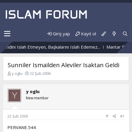
Giriş yap
Kayıt ol
Kendini Islah Etmeyen, Başkalarını Islah Edemez...
Mantar Enfek
Sunniler Ismailden Aleviler Isaktan Geldi
K
B
y oglu
22 Şub 2006
o
a
n
ş
b
l
y oglu
Y
u
a
New member
y
n
u
g
b
ı
a
ç
22 Şub 2006
#1
ş
t
l
a
PERVANE.544
a
r