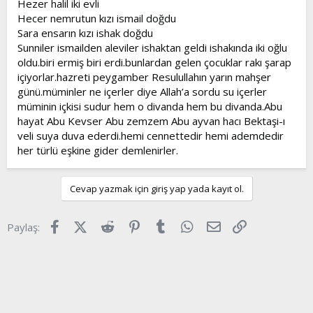
Hezer halil iki evli
t
i
Hecer nemrutun kızı ismail doğdu
a
h
Sara ensarın kızı ishak doğdu
n
i
Sunniler ismailden aleviler ishaktan geldi ishakında iki oğlu
oldu.biri ermiş biri erdi.bunlardan gelen çocuklar rakı şarap
içiyorlar.hazreti peygamber Resulullahın yarın mahşer
günü.müminler ne içerler diye Allah’a sordu su içerler
müminin içkisi sudur hem o divanda hem bu divanda.Abu
hayat Abu Kevser Abu zemzem Abu ayvan hacı Bektaşi-ı
veli suya duva ederdi.hemi cennettedir hemi ademdedir
her türlü eşkine gider demlenirler.
Cevap yazmak için giriş yap yada kayıt ol.
Facebook
X (Twitter)
Reddit
Pinterest
Tumblr
WhatsApp
E-posta
Link
Paylaş: