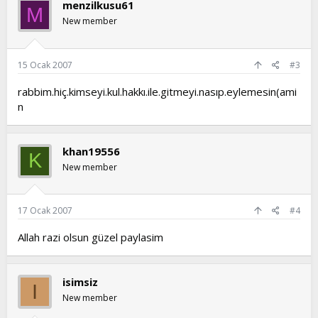
menzilkusu61
M
New member
15 Ocak 2007
#3
rabbim.hiç.kimseyi.kul.hakkı.ile.gitmeyi.nasıp.eylemesin(ami
n
khan19556
K
New member
17 Ocak 2007
#4
Allah razi olsun güzel paylasim
isimsiz
I
New member