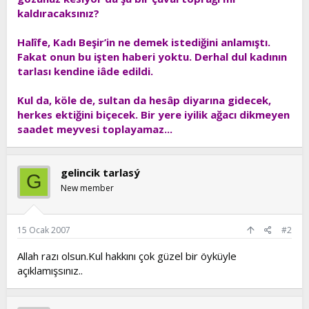
kaldıracaksınız?
Halîfe, Kadı Beşir’in ne demek istediğini anlamıştı.
Fakat onun bu işten haberi yoktu. Derhal dul kadının
tarlası kendine iâde edildi.
Kul da, köle de, sultan da hesâp diyarına gidecek,
herkes ektiğini biçecek. Bir yere iyilik ağacı dikmeyen
saadet meyvesi toplayamaz...
gelincik tarlasý
G
New member
15 Ocak 2007
#2
Allah razı olsun.Kul hakkını çok güzel bir öyküyle
açıklamışsınız..