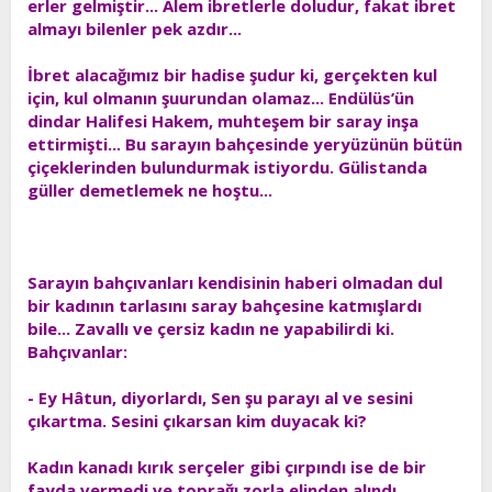
erler gelmiştir... Âlem ibretlerle doludur, fakat ibret
t
i
almayı bilenler pek azdır...
a
h
n
i
İbret alacağımız bir hadise şudur ki, gerçekten kul
için, kul olmanın şuurundan olamaz... Endülüs’ün
dindar Halifesi Hakem, muhteşem bir saray inşa
ettirmişti... Bu sarayın bahçesinde yeryüzünün bütün
çiçeklerinden bulundurmak istiyordu. Gülistanda
güller demetlemek ne hoştu...
Sarayın bahçıvanları kendisinin haberi olmadan dul
bir kadının tarlasını saray bahçesine katmışlardı
bile... Zavallı ve çersiz kadın ne yapabilirdi ki.
Bahçıvanlar:
- Ey Hâtun, diyorlardı, Sen şu parayı al ve sesini
çıkartma. Sesini çıkarsan kim duyacak ki?
Kadın kanadı kırık serçeler gibi çırpındı ise de bir
fayda vermedi ve toprağı zorla elinden alındı.