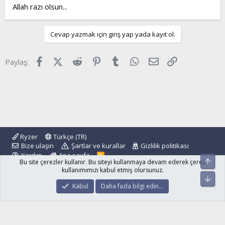
Allah razı olsun...
Cevap yazmak için giriş yap yada kayıt ol.
Facebook
X (Twitter)
Reddit
Pinterest
Tumblr
WhatsApp
E-posta
Link
Paylaş:
Ryzer
Türkçe (TR)
Bize ulaşın
Şartlar ve kurallar
Gizlilik politikası
Yardım
Ana sayfa
R
Üst
Bu site çerezler kullanır. Bu siteyi kullanmaya devam ederek çerez
S
S
kullanımımızı kabul etmiş olursunuz.
Alt
®
Community platform by XenForo
© 2010-2024 XenForo Ltd.
Kabul
Daha fazla bilgi edin…
islamforum.com.tr
© 2001 - 2024