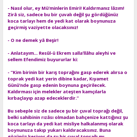
- Nasıl olur, ey Mü’minlerin Emiri! Kaldırmanız lâzım!
Zirâ siz, sadece bu bir çuvalı değil şu gördüğünüz
koca tarlayı hem de yedi kat olarak boynunuza
geçirmiş vaziyette olacaksınız!
- O ne demek yâ Beşir!
- Anlatayım... Resûl-ü Ekrem salla’llâhu aleyhi ve
sellem Efendimiz buyururlar ki:
- “Kim birinin bir karış toprağını gasp ederek alırsa o
toprak yedi kat yerin dibine kadar, Kıyamet
Günü’nde gasp edenin boynuna geçirilecek.
Kaldırması için melekler ateşten kamçılarla
kırbaçlayıp azap edeceklerdir.”
Bu sebeple siz de sadece şu bir çuval toprağı değil,
belki sahibinin rızâsı olmadan bahçenize kattığınız şu
koca tarlayı da yedi kat misliye halkalanmış olarak
boynunuza takıp yukarı kaldıracaksınız. Buna
gözünüz kesiyor da şu bir çuval toprağı mı