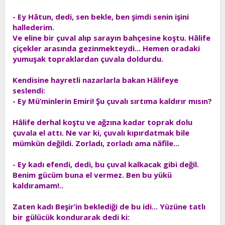
- Ey Hâtun, dedi, sen bekle, ben şimdi senin işini
hallederim.
Ve eline bir çuval alıp sarayın bahçesine koştu. Hâlife
çiçekler arasında gezinmekteydi... Hemen oradaki
yumuşak topraklardan çuvala doldurdu.
Kendisine hayretli nazarlarla bakan Hâlifeye
seslendi:
- Ey Mü’minlerin Emiri! Şu çuvalı sırtıma kaldırır mısın?
Hâlife derhal koştu ve ağzına kadar toprak dolu
çuvala el attı. Ne var ki, çuvalı kıpırdatmak bile
mümkün değildi. Zorladı, zorladı ama nâfile...
- Ey kadı efendi, dedi, bu çuval kalkacak gibi değil.
Benim gücüm buna el vermez. Ben bu yükü
kaldıramam!..
Zaten kadı Beşir’in beklediği de bu idi... Yüzüne tatlı
bir gülücük kondurarak dedi ki: