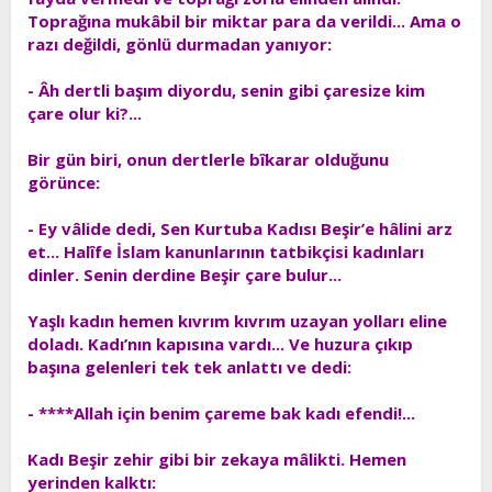
Toprağına mukâbil bir miktar para da verildi... Ama o
razı değildi, gönlü durmadan yanıyor:
- Âh dertli başım diyordu, senin gibi çaresize kim
çare olur ki?...
Bir gün biri, onun dertlerle bîkarar olduğunu
görünce:
- Ey vâlide dedi, Sen Kurtuba Kadısı Beşir’e hâlini arz
et... Halîfe İslam kanunlarının tatbikçisi kadınları
dinler. Senin derdine Beşir çare bulur...
Yaşlı kadın hemen kıvrım kıvrım uzayan yolları eline
doladı. Kadı’nın kapısına vardı... Ve huzura çıkıp
başına gelenleri tek tek anlattı ve dedi:
- ****Allah için benim çareme bak kadı efendi!...
Kadı Beşir zehir gibi bir zekaya mâlikti. Hemen
yerinden kalktı: