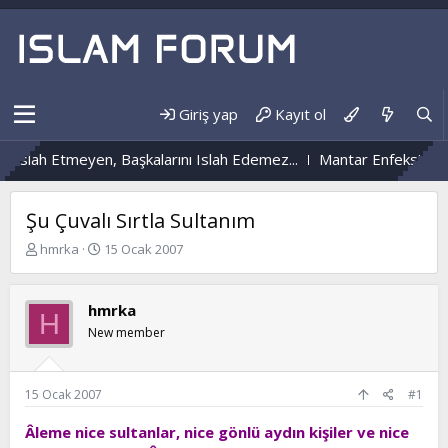
Giriş yap
Kayıt ol
slah Etmeyen, Başkalarını Islah Edemez...
Mantar Enfeksiyonu N
Şu Çuvalı Sırtla Sultanım
K
B
hmrka
15 Ocak 2007
o
a
n
ş
b
l
hmrka
H
u
a
New member
y
n
u
g
b
ı
a
ç
15 Ocak 2007
#1
ş
t
l
a
Âleme nice sultanlar, nice gönlü aydın kişiler ve nice
a
r